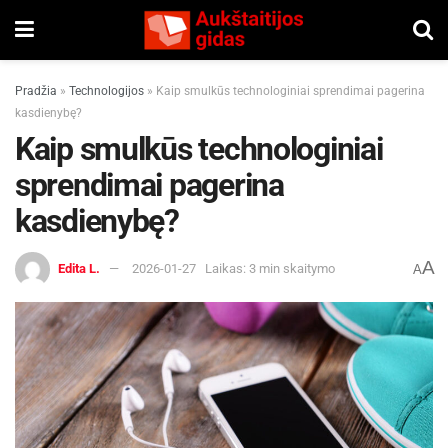
Pradžia
»
Technologijos
»
Kaip smulkūs technologiniai sprendimai pagerina
kasdienybę?
Kaip smulkūs technologiniai
sprendimai pagerina
kasdienybę?
A
Edita L.
2026-01-27
Laikas: 3 min skaitymo
A