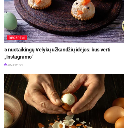
1 kg nedidelių bulvių
3 valg. š. alyvuogių aliejaus
2 ilgųjų agurkų
RECEPTAI
Saujos supjaustytų svogūnų laiškų
5 nuotaikingų Velykų užkandžių idėjos: bus verti
Saujos smulkintos kalendros
„Instagramo“
½ puodelio graikiško jogurto
2026-04-04
Šaukšto majonezo
2 susmulkintų skiltelių česnako
2 valg. š. sojos padažo
2 valg. š. baltojo acto
Druskos ir juodųjų pipirų pagal skonį
Gaminimo eiga