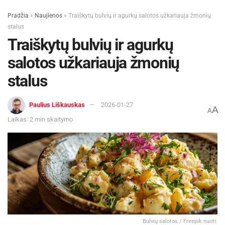
Pradžia
»
Naujienos
»
Traiškytų bulvių ir agurkų salotos užkariauja žmonių
stalus
Traiškytų bulvių ir agurkų
salotos užkariauja žmonių
stalus
Paulius Liškauskas
2026-01-27
A
A
Laikas: 2 min skaitymo
Bulvių salotos / Freepik nuotr.