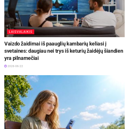
LAISVALAIKIS
Vaizdo žaidimai iš paauglių kambarių keliasi į
svetaines: daugiau nei trys iš keturių žaidėjų šiandien
yra pilnamečiai
2026-06-22