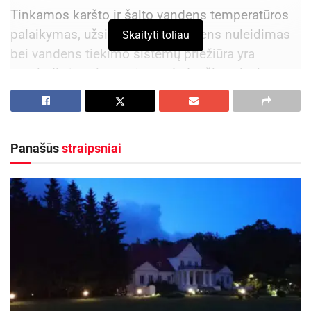
Tinkamos karšto ir šalto vandens temperatūros
palaikymas, užsistovėjusio vandens nuleidimas
Skaityti toliau
bei vandens tiekimo sistemų priežiūra yra
pagrindinės priemonės, padedančios visais metų
laikais sumažinti riziką susirgti Legionelioze.
Aktualios
naujienos
Panašūs
straipsniai
Kėdainiuose prasidės kultūros ir istorijos
festivalis „Radviliada“ ir papasakos kunigaikščių
Radvilų istoriją
2026-08-04
2027-ųjų mažosios kultūros sostinės – Židikai,
Alvitas, Nedzingė, Daugėliškis, Žasliai
2026-08-03
Esant žemai temperatūrai, centralizuoto šilumos