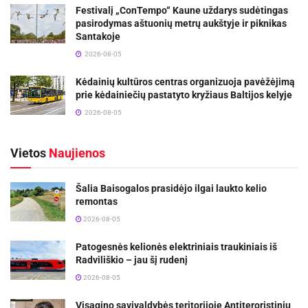
Festivalį „ConTempo“ Kaune uždarys sudėtingas
pasirodymas aštuonių metrų aukštyje ir piknikas
Santakoje
2026-08-05
Kėdainių kultūros centras organizuoja pavėžėjimą
prie kėdainiečių pastatyto kryžiaus Baltijos kelyje
2026-08-05
Vietos
Naujienos
Šalia Baisogalos prasidėjo ilgai laukto kelio
remontas
2026-08-05
Patogesnės kelionės elektriniais traukiniais iš
Radviliškio – jau šį rudenį
2026-08-05
Visagino savivaldybės teritorijoje Antiteroristinių