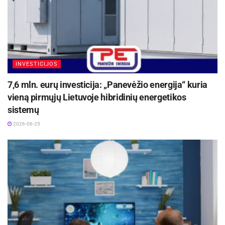
INVESTICIJOS
7,6 mln. eurų investicija: „Panevėžio energija“ kuria
vieną pirmųjų Lietuvoje hibridinių energetikos
sistemų
2026-06-25