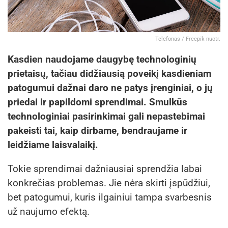
Telefonas / Freepik nuotr.
Kasdien naudojame daugybę technologinių
prietaisų, tačiau didžiausią poveikį kasdieniam
patogumui dažnai daro ne patys įrenginiai, o jų
priedai ir papildomi sprendimai. Smulkūs
technologiniai pasirinkimai gali nepastebimai
pakeisti tai, kaip dirbame, bendraujame ir
leidžiame laisvalaikį.
Tokie sprendimai dažniausiai sprendžia labai
konkrečias problemas. Jie nėra skirti įspūdžiui,
bet patogumui, kuris ilgainiui tampa svarbesnis
už naujumo efektą.