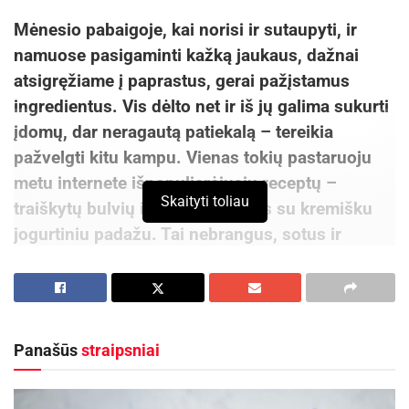
Mėnesio pabaigoje, kai norisi ir sutaupyti, ir
namuose pasigaminti kažką jaukaus, dažnai
atsigręžiame į paprastus, gerai pažįstamus
ingredientus. Vis dėlto net ir iš jų galima sukurti
įdomų, dar neragautą patiekalą – tereikia
pažvelgti kitu kampu. Vienas tokių pastaruoju
metu internete išpopuliarėjusių receptų –
Skaityti toliau
traiškytų bulvių ir agurkų salotos su kremišku
jogurtiniu padažu. Tai nebrangus, sotus ir
šaltuoju metų laiku ypač tinkantis garnyras,
puikiai derantis tiek prie mėsos, tiek prie žuvies.
Pažįstami ingredientai – netikėti panaudojimo
Panašūs
straipsniai
būdai
Pasigaminti internetą sužavėjusias salotas yra