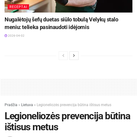
minutėms. Nuskalaukite vandeniu ir
RECEPTAI
nusausinkite. Sudėkite į dubenį su padažu,
Nugalėtojų šefų duetas siūlo tobulą Velykų stalo
suberkite svogūnų laiškus ir kalendrą, gerai
meniu: telieka pasinaudoti idėjomis
išmaišykite. Galiausiai įmaišykite bulves ir
2026-04-02
mėgaukitės.
Pradžia
»
Lietuva
»
Legioneliozės prevencija būtina ištisus metus
Legioneliozės prevencija būtina
ištisus metus