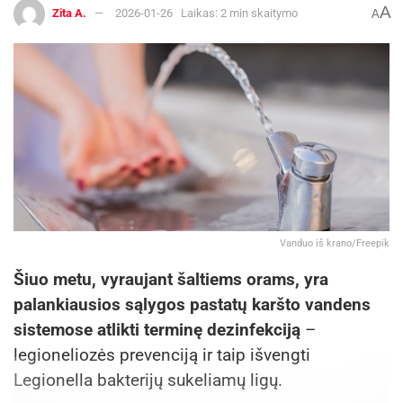
A
Zita A.
2026-01-26
Laikas: 2 min skaitymo
A
Vanduo iš krano/Freepik
Šiuo metu, vyraujant šaltiems orams, yra
palankiausios sąlygos pastatų karšto vandens
sistemose atlikti terminę dezinfekciją
–
legioneliozės prevenciją ir taip išvengti
Legionella bakterijų sukeliamų ligų.