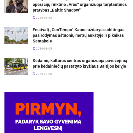
operacijų rinktinė „Aras“ organizuoja tarptautines
pratybas „Baltic Shadow“
2026-08-05
Festivalį „ConTempo“ Kaune uždarys sudėtingas
pasirodymas aštuonių metrų aukštyje ir piknikas
Santakoje
2026-08-05
Kėdainių kultūros centras organizuoja pavėžėjimą
prie kėdainiečių pastatyto kryžiaus Baltijos kelyje
2026-08-05