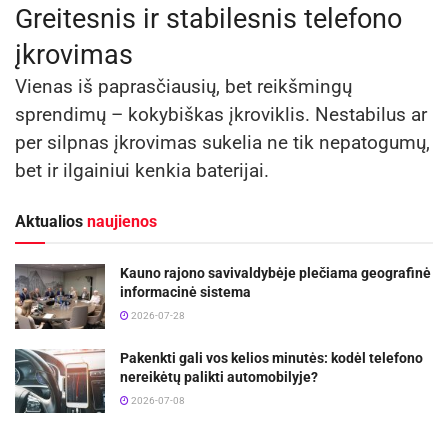
Greitesnis ir stabilesnis telefono
įkrovimas
Vienas iš paprasčiausių, bet reikšmingų
sprendimų – kokybiškas įkroviklis. Nestabilus ar
per silpnas įkrovimas sukelia ne tik nepatogumų,
bet ir ilgainiui kenkia baterijai.
Aktualios
naujienos
Kauno rajono savivaldybėje plečiama geografinė
informacinė sistema
2026-07-28
Pakenkti gali vos kelios minutės: kodėl telefono
nereikėtų palikti automobilyje?
2026-07-08