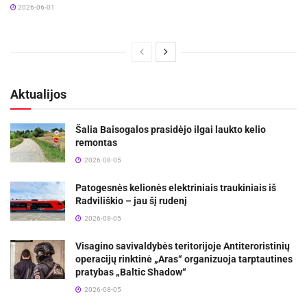
2026-06-01
Aktualijos
Šalia Baisogalos prasidėjo ilgai laukto kelio
remontas
2026-08-05
Patogesnės kelionės elektriniais traukiniais iš
Radviliškio – jau šį rudenį
2026-08-05
Visagino savivaldybės teritorijoje Antiteroristinių
operacijų rinktinė „Aras“ organizuoja tarptautines
pratybas „Baltic Shadow“
2026-08-05