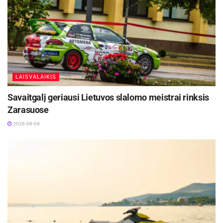
Žymos:
Panevėžio sporto centras
Rankinis
LAISVALAIKIS
Savaitgalį geriausi Lietuvos slalomo meistrai rinksis
Zarasuose
2026-08-04