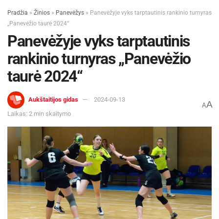
Pradžia
»
Žinios
»
Panevėžys
»
Panevėžyje vyks tarptautinis rankinio turnyras
„Panevėžio taurė 2024“
Panevėžyje vyks tarptautinis
rankinio turnyras „Panevėžio
taurė 2024“
Aukštaitijos gidas
2024-09-13
A
A
Laikas: 2 min skaitymo