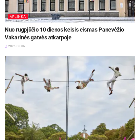
APLINKA
Nuo rugpjūčio 10 dienos keisis eismas Panevėžio
Vakarinės gatvės atkarpoje
2026-08-06