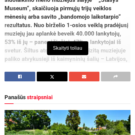
Museum“, skaičiuoja pirmųjų trijų veiklos
mėnesių arba savito „bandomojo laikotarpio“
rezultatus. Nuo birželio 1-osios veiklą pradėjusį
muziejų jau aplankė beveik 40.000 lankytojų,
53% iš jų – panevėžiečiai, 47% – lankytojai iš
Skaityti toliau
svetur. Šiltus atsiliepimus apie vizitą muziejuje
paliko atvykusieji iš kaimyninių šalių – Latvijos,
Lenkijos, Estijos, taip pat svečiai iš Prancūzijos,
Jungtinės Karalystės, Ispanijos, Švedijos,
Belgijos, Sakartvelo, Tadžikistano, Indijos ir
JAV.
Panašūs
straipsniai
Muziejuje per tris veiklos mėnesius
suorganizuotos 77 privačios ekskursijos bei
edukacijos, 30 srautinių ekskursijų ir edukacijų
bei 4 privatūs renginiai. Ekskursijose ir