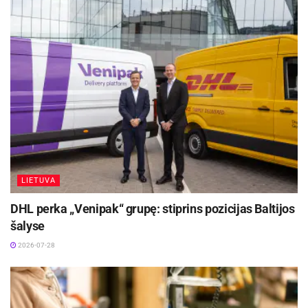
automobiliams privažiuoti ir apsisukti, suteikiant
papildomą patogumą transporto priemonių
valdytojams.
Aktualios
naujienos
Europos sveikatos draudimo kortelę gali pakeisti
sertifikatas
2026-08-07
LIETUVA
Švenčionėliuose mokymai teikti paraiškas ES
finansavimo programoms
DHL perka „Venipak“ grupę: stiprins pozicijas Baltijos
2026-08-01
šalyse
2026-07-28
Atkreipiame dėmesį, kad Kretuono ežere
savaeigėmis plaukiojimo priemonėmis su vidaus
degimo iki 10 AG (8 kW) galingumo varikliais