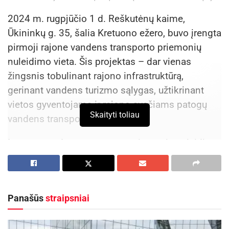
2024 m. rugpjūčio 1 d. Reškutėnų kaime,
Ūkininkų g. 35, šalia Kretuono ežero, buvo įrengta
pirmoji rajone vandens transporto priemonių
nuleidimo vieta. Šis projektas – dar vienas
žingsnis tobulinant rajono infrastruktūrą,
gerinant vandens turizmo sąlygas, užtikrinant
vietos gyventojams ir rajono svečiams patogų
Skaityti toliau
vandens transporto naudojimą.
Įrengus vandens transporto priemonių nuleidimo
vietą, žvejams mėgėjams ir kitiems
poilsiautojams sudarytos galimybės tinkamai,
saugiai nuleisti valtis ir kitas vandens transporto
Panašūs
straipsniai
priemones į vandens telkinį, nenaikinant
pakrančių žolinės augmenijos ir neardant krantų.
Šalia įrengta žvyro dangos aikštelė, skirta