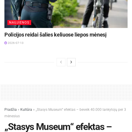
NAUJIENOS
Policijos reidai šalies keliuose liepos mėnesį
2026-07-13
Pradžia
»
Kultūra
»
„Stasys Museum“ efektas – beveik 40.000 lankytojų per 3
mėnesius
„Stasys Museum“ efektas –