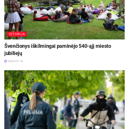
ISTORIJA
Švenčionys iškilmingai paminėjo 540-ąjį miesto
jubiliejų
2026-07-18