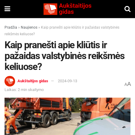
Pradžia
»
Naujienos
»
Kaip pranešti apie kliūtis ir pažaidas valstybinės
reikšmės keliuose?
Kaip pranešti apie kliūtis ir
pažaidas valstybinės reikšmės
keliuose?
Aukštaitijos gidas
2024-09-13
A
A
Laikas: 2 min skaitymo