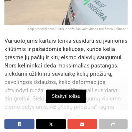
Kaip pranešti apie kliūtis ir pažaidas valstybinės reikšmės keliuose?
Vairuotojams kartais tenka susidurti su įvairiomis
kliūtimis ir pažaidomis keliuose, kurios kelia
grėsmę jų pačių ir kitų eismo dalyvių saugumui.
Nors kelininkai deda maksimalias pastangas,
siekdami užtikrinti savalaikę kelių priežiūrą,
pavojingos išdaužos, kelio deformacijos,
užtvindyti ruožai ar kitos kliūtys gali susidaryti
Skaityti toliau
itin greitai. Siekiant užtikrinti saugumą visiems
eismo dalyviams, AB „Kelių priežiūra“ ragina
nedelsiant pranešti apie pastebėtas kliūtis ir
primena, kaip galima tai padaryti.