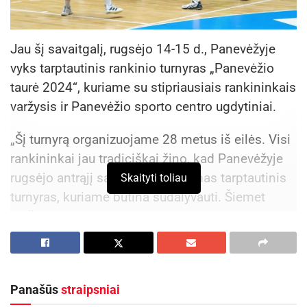
Jau šį savaitgalį, rugsėjo 14-15 d., Panevėžyje
vyks tarptautinis rankinio turnyras „Panevėžio
taurė 2024“, kuriame su stipriausiais rankininkais
varžysis ir Panevėžio sporto centro ugdytiniai.
„Šį turnyrą organizuojame 28 metus iš eilės. Visi
rankininkai jau tradiciškai žino, kad Panevėžyje
rugsėjo antrąjį savaitgalį rengiamas tarptautinis
Skaityti toliau
turnyras, kuriame būtina sudalyvauti. Šiemet
varžybos vyks keturiose sporto bazėse –
lengvosios atletikos manieže, rankinio sporto
salėje, „Nevėžio“ komplekse ir futbolo
akademijos „Panevėžys“ Šermukšnių g.
Panašūs
straipsniai
įsikūrusioje sporto salėje. Iš viso dalyvauti