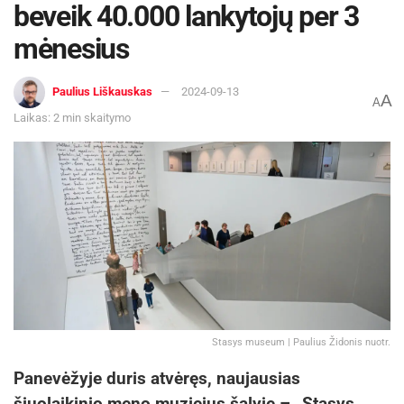
beveik 40.000 lankytojų per 3
mėnesius
Paulius Liškauskas
2024-09-13
A
A
Laikas: 2 min skaitymo
Stasys museum | Paulius Židonis nuotr.
Panevėžyje duris atvėręs, naujausias
šiuolaikinio meno muziejus šalyje – „Stasys