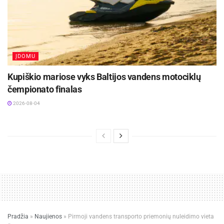
ĮDOMU
Kupiškio mariose vyks Baltijos vandens motociklų
čempionato finalas
2026-08-04
Pradžia
»
Naujienos
»
Pirmoji vandens transporto priemonių nuleidimo vieta