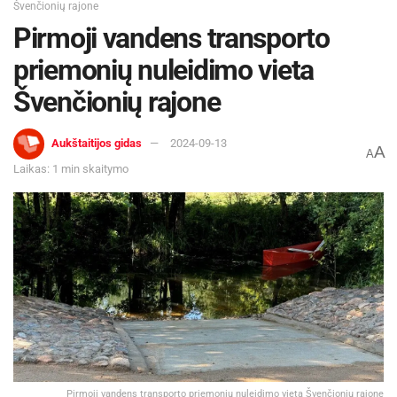
Švenčionių rajone
Pirmoji vandens transporto
priemonių nuleidimo vieta
Švenčionių rajone
Aukštaitijos gidas
2024-09-13
A
A
Laikas: 1 min skaitymo
Pirmoji vandens transporto priemonių nuleidimo vieta Švenčionių rajone