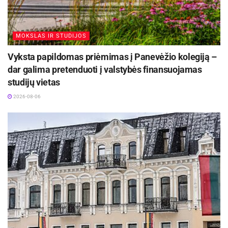
Žymos:
Stasys Museum
MOKSLAS IR STUDIJOS
Vyksta papildomas priėmimas į Panevėžio kolegiją –
dar galima pretenduoti į valstybės finansuojamas
studijų vietas
2026-08-06