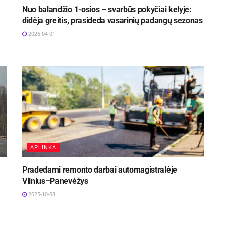
Nuo balandžio 1-osios – svarbūs pokyčiai kelyje:
didėja greitis, prasideda vasarinių padangų sezonas
2026-04-01
APLINKA
Pradedami remonto darbai automagistralėje
Vilnius–Panevėžys
2025-10-08