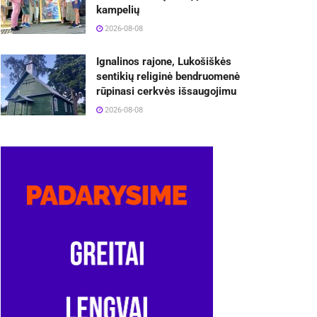
kampelių
2026-08-08
Ignalinos rajone, Lukošiškės
sentikių religinė bendruomenė
rūpinasi cerkvės išsaugojimu
2026-08-08