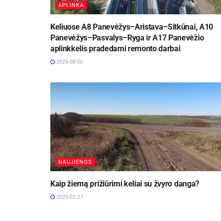
APLINKA
Keliuose A8 Panevėžys–Aristava–Sitkūnai, A10
Panevėžys–Pasvalys–Ryga ir A17 Panevėžio
aplinkkelis pradedami remonto darbai
2025-08-06
NAUJIENOS
Kaip žiemą prižiūrimi keliai su žvyro danga?
2025-02-27