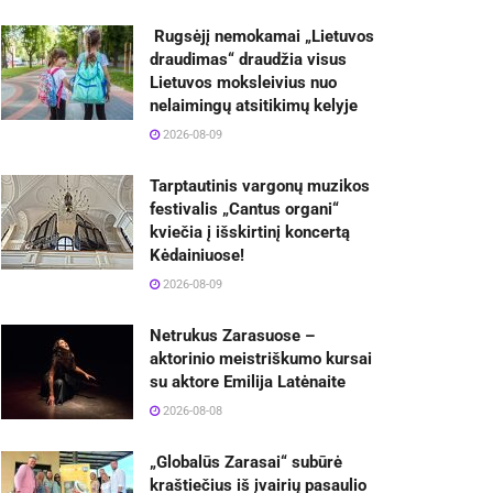
Rugsėjį nemokamai „Lietuvos
draudimas“ draudžia visus
Lietuvos moksleivius nuo
nelaimingų atsitikimų kelyje
2026-08-09
Tarptautinis vargonų muzikos
festivalis „Cantus organi“
kviečia į išskirtinį koncertą
Kėdainiuose!
2026-08-09
Netrukus Zarasuose –
aktorinio meistriškumo kursai
su aktore Emilija Latėnaite
2026-08-08
„Globalūs Zarasai“ subūrė
kraštiečius iš įvairių pasaulio