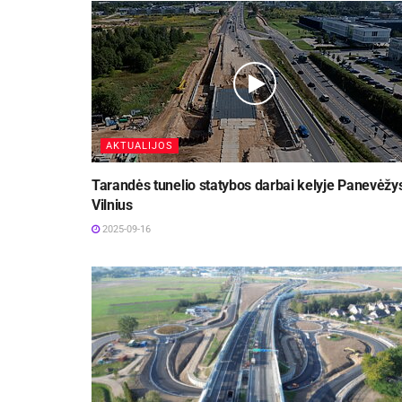
AKTUALIJOS
Tarandės tunelio statybos darbai kelyje Panevėžy
Vilnius
2025-09-16