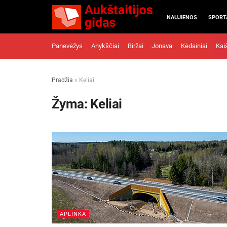
NAUJIENOS
SPORT
Panevėžys
Anykščiai
Biržai
Jonava
Kėdainiai
Kai
Pradžia
»
Keliai
Žyma:
Keliai
APLINKA