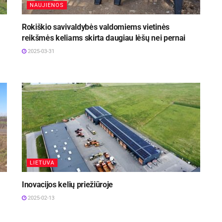
NAUJIENOS
Rokiškio savivaldybės valdomiems vietinės
reikšmės keliams skirta daugiau lėšų nei pernai
2025-03-31
LIETUVA
Inovacijos kelių priežiūroje
2025-02-13