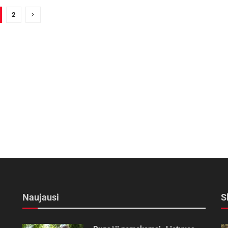
2
Naujausi
S