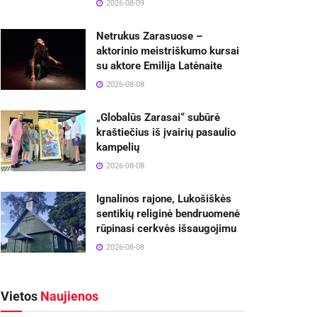
2026-08-09
Netrukus Zarasuose –
aktorinio meistriškumo kursai
su aktore Emilija Latėnaite
2026-08-08
„Globalūs Zarasai“ subūrė
kraštiečius iš įvairių pasaulio
kampelių
2026-08-08
Ignalinos rajone, Lukošiškės
sentikių religinė bendruomenė
rūpinasi cerkvės išsaugojimu
2026-08-08
Vietos
Naujienos