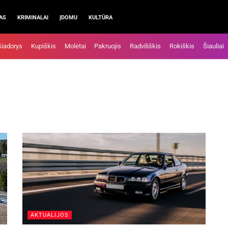
AS
KRIMINALAI
ĮDOMU
KULTŪRA
šiadorys
Kupiškis
Molėtai
Pakruojis
Radviliškis
Rokiškis
Šiauliai
AKTUALIJOS