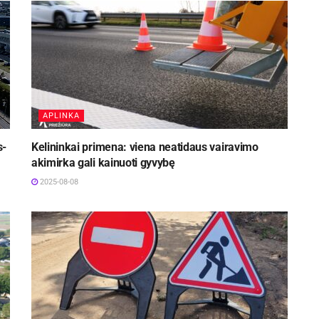
APLINKA
s-
Kelininkai primena: viena neatidaus vairavimo
akimirka gali kainuoti gyvybę
2025-08-08