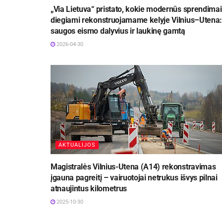
„Via Lietuva“ pristato, kokie modernūs sprendimai
diegiami rekonstruojamame kelyje Vilnius–Utena:
saugos eismo dalyvius ir laukinę gamtą
2026-04-30
AKTUALIJOS
Magistralės Vilnius-Utena (A14) rekonstravimas
įgauna pagreitį – vairuotojai netrukus išvys pilnai
atnaujintus kilometrus
2025-10-30