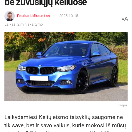
be žuvusiųjų keliuose
Paulius Liškauskas
2025-10-15
A
A
Laikas: 2 min skaitymo
Freepik
Laikydamiesi Kelių eismo taisyklių saugome ne
tik save, bet ir savo vaikus, kurie mokosi iš mūsų