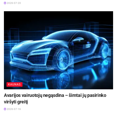
2026-07-20
KAUNAS
Avarijos vairuotojų negąsdina – šimtai jų pasirinko
viršyti greitį
2026-07-16