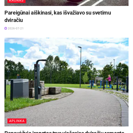
KAUNAS
Šaltinis:
Panevėžio apskrities policija
Pareigūnai aiškinasi, kas išvažiavo su svetimu
dviračiu
2026-07-21
APLINKA