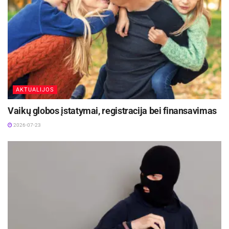
Sąjungos valstybės narės deda visas pastangas
mažinti žuvusiųjų keliuose skaičių, tačiau sėkmė
priklauso nuo bendros visų eismo dalyvių –
transporto priemonių vairuotojų, pėsčiųjų, taip
pat ir keleivių atsakomybės. Visos šalys siekia,
kad būtų išvengta žūčių keliuose.
AKTUALIJOS
Europos kelių policijos tinklas ROADPOL per
Vaikų globos įstatymai, registracija bei finansavimas
Saugaus eismo dienas išskiria ir akcentuoja
2026-07-23
vieną dieną, paskelbdamas ją Europos diena be
žuvusiųjų keliuose – šiais metais tai rugsėjo 18-
oji, ketvirtadienis.
Ypatingas dėmesys šiemet skiriamas dviratėms
transporto priemonėms. Saugos šalmo
dėvėjimas, šviesūs drabužiai, atšvaitai ir atsargus
važiavimas gali išgelbėti gyvybes. Nesvarbu, ar