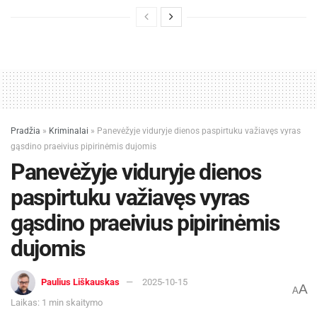
Pradžia
»
Kriminalai
»
Panevėžyje viduryje dienos paspirtuku važiavęs vyras
gąsdino praeivius pipirinėmis dujomis
Panevėžyje viduryje dienos
paspirtuku važiavęs vyras
gąsdino praeivius pipirinėmis
dujomis
Paulius Liškauskas
2025-10-15
A
A
Laikas: 1 min skaitymo