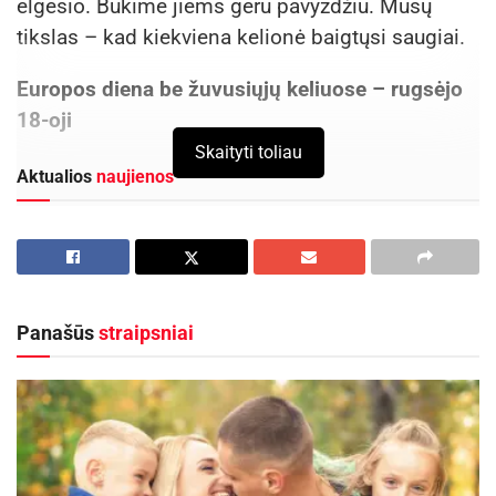
elgesio. Būkime jiems geru pavyzdžiu. Mūsų
tikslas – kad kiekviena kelionė baigtųsi saugiai.
Europos diena be žuvusiųjų keliuose – rugsėjo
18-oji
Skaityti toliau
Aktualios
naujienos
Rugpjūčio 11-ąją Utenoje vyks nacionalinės
„Maisto banko“ civilinės saugos pratybos
2026-08-06
Panevėžio pareigūnai surado Kupiškio rajono
Panašūs
straipsniai
sodyboje kanapių plantaciją
2026-07-23
Ar galime pasiekti, kad šią dieną Europos
keliuose nežūtų nė vienas žmogus? Europos