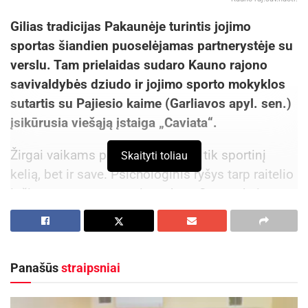
Gilias tradicijas Pakaunėje turintis jojimo
sportas šiandien puoselėjamas partnerystėje su
verslu. Tam prielaidas sudaro Kauno rajono
savivaldybės dziudo ir jojimo sporto mokyklos
sutartis su Pajiesio kaime (Garliavos apyl. sen.)
įsikūrusia viešąją įstaiga „Caviata“.
Žirgai vaikams padeda atrasti ne tik sportinį
Skaityti toliau
kelią, bet ir save. Psichologinis ryšys tarp raitelio
ir žirgo yra nepaprastai svarbus. Smagu kaip
vaikai tampa gyvūnų draugais: nuoširdžiai jais
rūpinasi, už santaupas perka papildų, o įvykus
traumai slaugo kiekvieną dieną.
Panašūs
straipsniai
Aktualios
naujienos