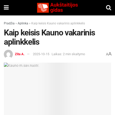
Pradžia
»
Aplinka
»
Kaip keisis Kauno vakarinis aplinkkelis
Kaip keisis Kauno vakarinis
aplinkkelis
A
Zita A.
2025-10-15
Laikas: 2 min skaitymo
A