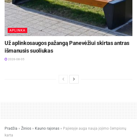
APLINKA
Už aplinkosaugos pažangą Panevėžiui skirtas antras
išmanusis suoliukas
2026-08-05
Pradžia
»
Žinios
»
Kauno rajonas
»
Pajiesyje auga nauja jojimo čempionų
karta