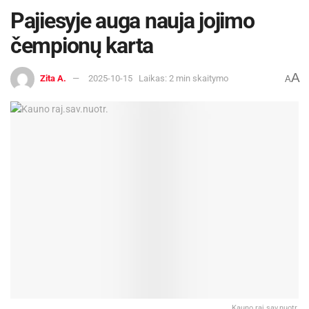
Pajiesyje auga nauja jojimo
čempionų karta
A
Zita A.
2025-10-15
Laikas: 2 min skaitymo
A
Kauno raj.sav.nuotr.