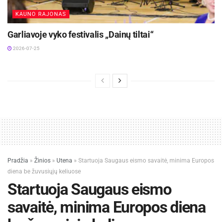
KAUNO RAJONAS
Garliavoje vyko festivalis „Dainų tiltai“
2026-07-25
Pradžia
»
Žinios
»
Utena
»
Startuoja Saugaus eismo savaitė, minima Europos
diena be žuvusiųjų keliuose
Startuoja Saugaus eismo
savaitė, minima Europos diena