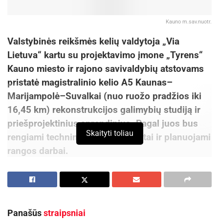
Kauno m.sav.nuotr.
Valstybinės reikšmės kelių valdytoja „Via
Lietuva“ kartu su projektavimo įmone „Tyrens“
Kauno miesto ir rajono savivaldybių atstovams
pristatė magistralinio kelio A5 Kaunas–
Marijampolė–Suvalkai (nuo ruožo pradžios iki
16,45 km) rekonstrukcijos galimybių studiją ir
priešprojektinius sprendinius. Pagal juos bus
Skaityti toliau
rengiami techniniai darbo projektai ir planuojami
rangos darbai.
Projektu siekiama pagerinti tranzitinio transporto
eismo sąlygas, užtikrinti geresnį susisiekimą su
tarptautiniu transporto koridoriumi „Via Baltica“
Panašūs
straipsniai
bei vietinės reikšmės kelių tinklu. Kuriant