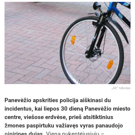
„Alt“ tekstas
Panevėžio apskrities policija aiškinasi du
incidentus, kai liepos 30 dieną Panevėžio miesto
centre, viešose erdvėse, prieš atsitiktinius
žmones paspirtuku važiavęs vyras panaudojo
pipirines dujas.
Vieną nukentėjusiųjų –