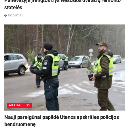
Panevėžyje įrengtos trys viešosios dviračių remonto
stotelės
2026-07-21
AKTUALIJOS
Nauji pareigūnai papildė Utenos apskrities policijos
bendruomenę