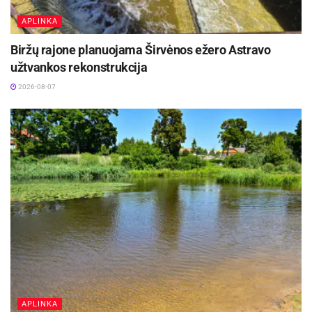
APLINKA
Biržų rajone planuojama Širvėnos ežero Astravo
užtvankos rekonstrukcija
2026-08-07
APLINKA