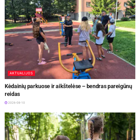
AKTUALIJOS
Kėdainių parkuose ir aikštelėse – bendras pareigūnų
reidas
2026-08-10