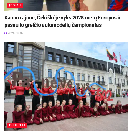
ĮDOMU
Kauno rajone, Čekiškėje vyks 2028 metų Europos ir
pasaulio greičio automodelių čempionatas
2026-08-07
ISTORIJA