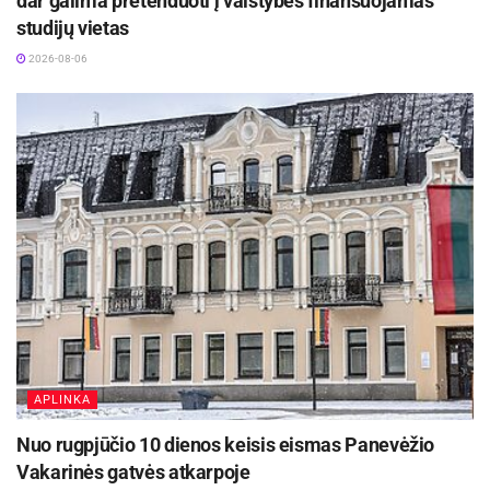
dar galima pretenduoti į valstybės finansuojamas
studijų vietas
2026-08-06
APLINKA
Nuo rugpjūčio 10 dienos keisis eismas Panevėžio
Vakarinės gatvės atkarpoje