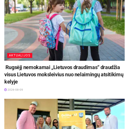
AKTUALIJOS
Rugsėjį nemokamai „Lietuvos draudimas“ draudžia
visus Lietuvos moksleivius nuo nelaimingų atsitikimų
kelyje
2026-08-09