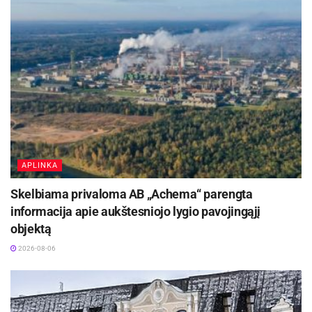
Šaltinis:
Jonavos rajono savivaldybė
APLINKA
Skelbiama privaloma AB „Achema“ parengta
informacija apie aukštesniojo lygio pavojingąjį
objektą
2026-08-06