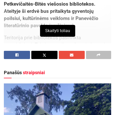
Petkevičaitės-Bitės viešosios bibliotekos.
Ateityje ši erdvė bus pritaikyta gyventojų
poilsiui, kultūrinėms veikloms ir Panevėžio
literatūrinio paveldo įamžinimui.
Skaityti toliau
Teritorija prie bibliotekos pasirinkta
neatsitiktinai. Tai viena su literatūra, skaitymu ir
kultūriniu miesto gyvenimu glaudžiausiai
susijusių Panevėžio vietų, todėl būtent čia
nuspręsta įprasminti miesto literatūrinę tradiciją.
Panašūs
straipsniai
Aktualios
naujienos
Panevėžio kultūros centras ruošiasi dar vienam
atnaujinimo etapui
2026-08-10
Pavogtas automobilis BMW X6