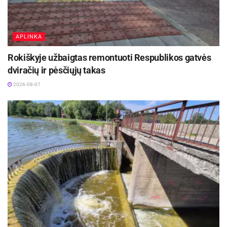
APLINKA
Rokiškyje užbaigtas remontuoti Respublikos gatvės
dviračių ir pėsčiųjų takas
2026-08-07