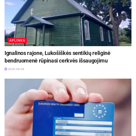
APLINKA
Ignalinos rajone, Lukošiškės sentikių religinė
bendruomenė rūpinasi cerkvės išsaugojimu
2026-08-08