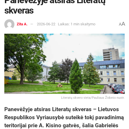
skveras
A
Zita A.
2026-06-22
Laikas: 1 min skaitymo
A
Literatų skvero vieta/Pauliaus Židonio nuotr.
Panevėžyje atsiras Literatų skveras – Lietuvos
Respublikos Vyriausybė suteikė tokį pavadinimą
teritorijai prie A. Kisino gatvės, šalia Gabrielės