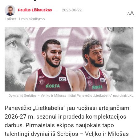
Paulius Liškauskas
2026-06-22
A
A
Laikas: 1 min skaitymo
Dvyniai iš Serbijos – Veljko ir Milošas Iličiai Panevėžio „Lietkabelio“ naujokai/LKL
Panevėžio „Lietkabelis“ jau ruošiasi artėjančiam
2026-27 m. sezonui ir pradeda komplektacijos
darbus. Pirmaisiais ekipos naujokais tapo
talentingi dvyniai iš Serbijos – Veljko ir Milošas