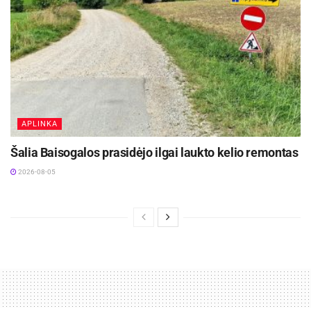
APLINKA
Šalia Baisogalos prasidėjo ilgai laukto kelio remontas
2026-08-05