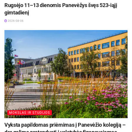
Rugsėjo 11–13 dienomis Panevėžys švęs 523-iąjį
gimtadienį
2026-08-06
MOKSLAS IR STUDIJOS
Vyksta papildomas priėmimas į Panevėžio kolegiją –