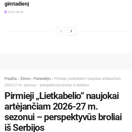
gimtadienį
2026-08-06
Pradžia
»
Žinios
»
Panevėžys
»
Pirmieji „Lietkabelio“ naujokai artėjančiam
2026-27 m. sezonui – perspektyvūs broliai iš Serbijos
Pirmieji „Lietkabelio“ naujokai
artėjančiam 2026-27 m.
sezonui – perspektyvūs broliai
iš Serbijos