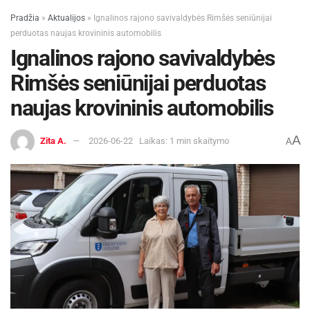
Pradžia
»
Aktualijos
»
Ignalinos rajono savivaldybės Rimšės seniūnijai
perduotas naujas krovininis automobilis
Ignalinos rajono savivaldybės
Rimšės seniūnijai perduotas
naujas krovininis automobilis
A
Zita A.
2026-06-22
Laikas: 1 min skaitymo
A