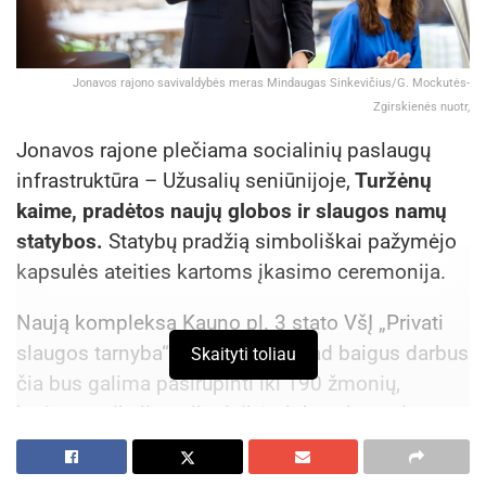
Jonavos rajono savivaldybės meras Mindaugas Sinkevičius/G. Mockutės-
Zgirskienės nuotr,
Jonavos rajone plečiama socialinių paslaugų
infrastruktūra – Užusalių seniūnijoje,
Turžėnų
kaime, pradėtos naujų globos ir slaugos namų
statybos.
Statybų pradžią simboliškai pažymėjo
kapsulės ateities kartoms įkasimo ceremonija.
Naują kompleksą Kauno pl. 3 stato VšĮ „Privati
slaugos tarnyba“. Planuojama, kad baigus darbus
Skaityti toliau
čia bus galima pasirūpinti iki 190 žmonių,
kuriems reikalinga ilgalaikė globa, slauga ir
nuolatinė specialistų priežiūra.