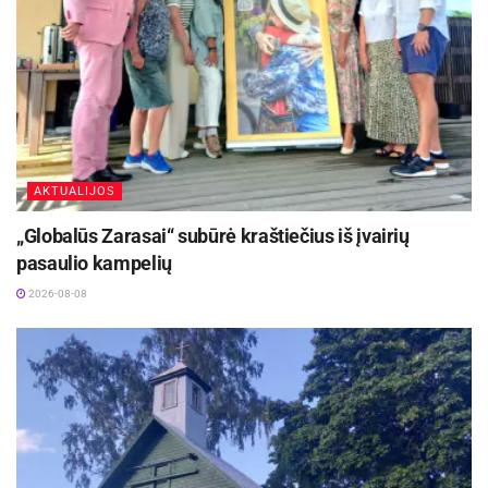
AKTUALIJOS
„Globalūs Zarasai“ subūrė kraštiečius iš įvairių
pasaulio kampelių
2026-08-08