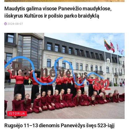
Maudytis galima visose Panevėžio maudyklose,
išskyrus Kultūros ir poilsio parko braidyklą
2026-08-07
ISTORIJA
Rugsėjo 11–13 dienomis Panevėžys švęs 523-iąjį