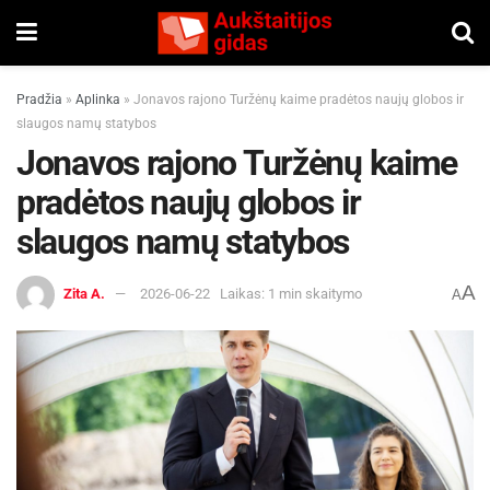
Pradžia
»
Aplinka
»
Jonavos rajono Turžėnų kaime pradėtos naujų globos ir
slaugos namų statybos
Jonavos rajono Turžėnų kaime
pradėtos naujų globos ir
slaugos namų statybos
A
Zita A.
2026-06-22
Laikas: 1 min skaitymo
A