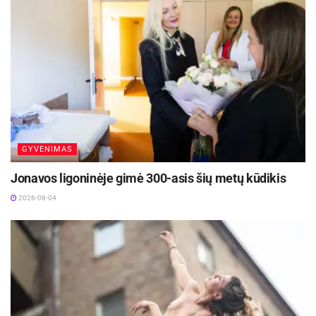
GYVENIMAS
Jonavos ligoninėje gimė 300-asis šių metų kūdikis
2026-08-04