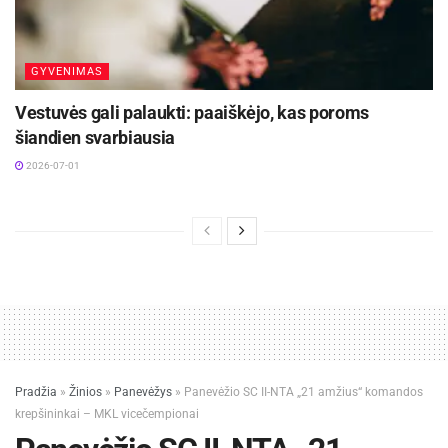
GYVENIMAS
Vestuvės gali palaukti: paaiškėjo, kas poroms
šiandien svarbiausia
2026-07-01
Pradžia
»
Žinios
»
Panevėžys
»
Panevėžio SC II-NTA „21 amžius“ komandos
krepšininkai – MKL vicečempionai