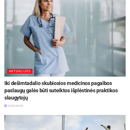
neįkainojama dovana kartu su ją lydinčia medikų
rungtynėse labai trūko tarpusavio susikalbėjimo,
komanda greitosios medicinos pagalbos
kai kurie dalykai, kuriuos reikėjo išdirbti
automobiliu skubiai išvyko į Lietuvos sveikatos
treniruotėse, liko nepadaryti. „Mano prioritetas
mokslų universiteto ligoninę Kauno klinikas. Čia
dabar – užbaigti savo MKL kelią iki galo, o tada
organas bus persodintas jo laukiančiam
žiūrėti, kas laukia toliau“, – po rungtynių sakė
pacientui.
Gabija Galvanauskaitė.
Aktualios
naujienos
Varžybose panevėžiečių komandai daugiausiai
taškų pelnė Aida Butvilaitė (21) ir Urtė
Pavogtas automobilis BMW X6
AKTUALIJOS
Gurevičiūtė (20).
2026-08-10
Iki dešimtadalio skubiosios medicinos pagalbos
paslaugų galės būti suteiktos išplėstinės praktikos
Kauno žaliosios erdvės džiugina nuo pirmųjų
slaugytojų
pavasario žiedų iki rudens sezono pabaigos
2026-08-06
2026-08-07
Visas donorystės ir transplantacijos procesas –