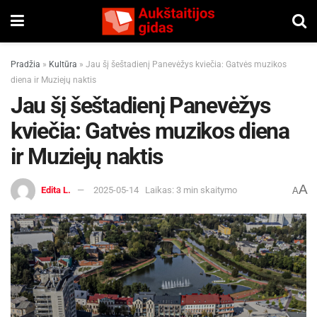
Pradžia
»
Kultūra
»
Jau šį šeštadienį Panevėžys kviečia: Gatvės muzikos
diena ir Muziejų naktis
Jau šį šeštadienį Panevėžys
kviečia: Gatvės muzikos diena
ir Muziejų naktis
A
Edita L.
2025-05-14
Laikas: 3 min skaitymo
A