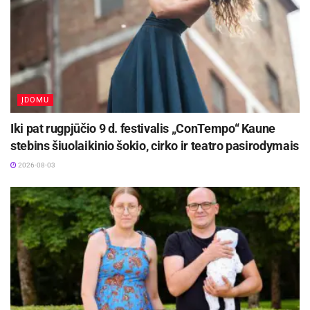
ĮDOMU
Iki pat rugpjūčio 9 d. festivalis „ConTempo“ Kaune
stebins šiuolaikinio šokio, cirko ir teatro pasirodymais
2026-08-03