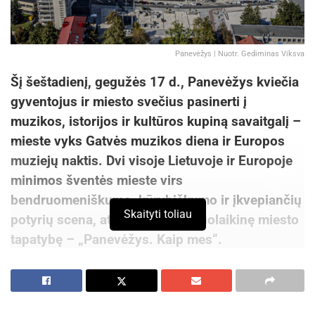
Panevėžys | Nuotr. Gediminas Viksva
Šį šeštadienį, gegužės 17 d., Panevėžys kviečia
gyventojus ir miesto svečius pasinerti į
muzikos, istorijos ir kultūros kupiną savaitgalį –
mieste vyks Gatvės muzikos diena ir Europos
muziejų naktis. Dvi visoje Lietuvoje ir Europoje
minimos šventės mieste virs
bendruomeniškumo, kūrybiškumo ir įkvepiančių
Skaityti toliau
potyrių scena, atspindinčia ir šiuolaikinę miesto
tapatybę – „Panevėžys. Kaip mes“.
„Šį savaitgalį mūsų miestas vėl tampa gyvos