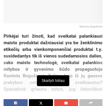
Raminta Bogušienė
Pirkėjai turi žinoti, kad sveikatai palankiausi
maisto produktai dažniausiai yra be ženklinimo
etikečių arba vienkomponenčiai produktai t.y.
susidedantys tik iš vienos sudedamosios dalies,
sako maisto technologė, sveikatai palankios
mitybos ir gyvenimo būdo propaguotoja
Raminta Bogušienė. Tačiau kaip iš jų gausos
Skaityti toliau
prekybos centre išsirinkti sveikiausius?
Specialistė griauna mitus, jog lietuviškos
daržovės sveikesnės už atvežtines, o pieno
produktus reikėtų rinktis liesus.