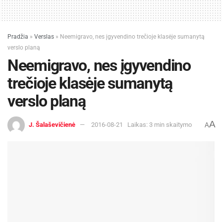
Pradžia
»
Verslas
»
Neemigravo, nes įgyvendino trečioje klasėje sumanytą
verslo planą
Neemigravo, nes įgyvendino
trečioje klasėje sumanytą
verslo planą
A
J. Šalaševičienė
2016-08-21
Laikas: 3 min skaitymo
A