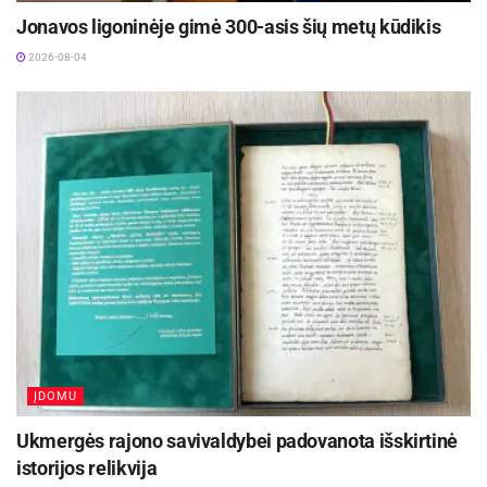
mėsą nuo degėsių, prieš valgant reikėtų pašalinti“, –
Jonavos ligoninėje gimė 300-asis šių metų kūdikis
pataria R. Bogušienė. Pasak jos, visiškai reikėtų
2026-08-04
atsisakyti minties ant laužo kepti rūkytas dešreles.
Rūkytuose gaminiuose ir pusgaminiuose dažniausiai
yra nitritinės druskos, kuri kepimo metu išskiria
kancerogenines medžiagas – nitrozaminus. Be to,
svarbu atminti, kad net ir prie pačios liesiausios ir
lengvai virškinamos mėsos lėkštėje turėtų būti šviežių
daržovių.
Desertai
. Galvojant apie saldėsius ir grilį, turbūt
daugelis įsivaizduoja Vakarų šalyse itin populiarų ir
Lietuvoje vis dažniau gamtoje valgomą desertą –
keptus zefyrus. Mitybos ekspertė pataria atsisakyti šio
saldumyno, kurio pagrindą sudaro rafinuotas cukrus ir
ĮDOMU
vanduo. Virš ugnies kepami zefyrai greitai apanglėja,
Ukmergės rajono savivaldybei padovanota išskirtinė
tad kartu su didžiule cukraus doze vaikai gaus ir
istorijos relikvija
kancerogenų. Sveika alternatyva šiam desertui galėtų