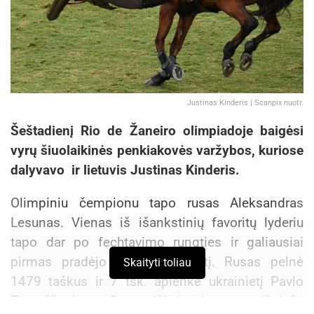
Justinas Kinderis | Scanpix nuotr.
Šeštadienį Rio de Žaneiro olimpiadoje baigėsi
vyrų šiuolaikinės penkiakovės varžybos, kuriose
dalyvavo ir lietuvis Justinas Kinderis.
Olimpiniu čempionu tapo rusas Aleksandras
Lesunas. Vienas iš išankstinių favoritų lyderiu
tapo dar po fechtavimo rungties ir galiausiai
pirmas pradėjo lemiamą rungtį. Rusas pelnė
Skaityti toliau
1479 taškus ir 7 tšk. aplenkė ukrainietį Pavlo
Tymoščenko. Dramatiškai bronzą išplėšė