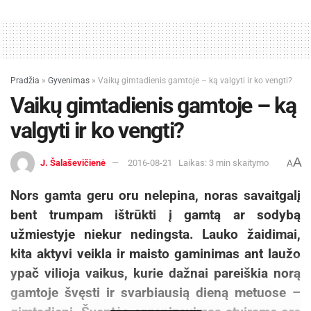
Korporatyvinių reikalų ir komunikacijos
departamento vadovė Agnė Gaižauskienė.
Geriausia pakuoti riešutai
Pradžia
»
Gyvenimas
»
Vaikų gimtadienis gamtoje – ką valgyti ir ko vengti?
Vaikų gimtadienis gamtoje – ką
Riešutai ir jų mišiniai, kurie nėra skrudinti, sūdyti
ar su prieskoniais, dažniausiai sveikatai
valgyti ir ko vengti?
palankūs.
A
J. Šalaševičienė
2016-08-21
Laikas: 3 min skaitymo
A
„Renkantis riešutus, būtina atkreipti dėmesį į
kokybę, kuri be galo svarbi, ir atsirinkti
Nors gamta geru oru nelepina, noras savaitgalį
kokybiškiausius riešutus ir jų mišinius. Tai
bent trumpam ištrūkti į gamtą ar sodybą
padaryti galite įvertinę išvaizdą, jei pakuotė
užmiestyje niekur nedingsta. Lauko žaidimai,
permatoma, bet geriausia ragaudami. Jei
kita aktyvi veikla ir maisto gaminimas ant laužo
nusipirktuose riešutuose pajautėte kartumo skonį
ypač vilioja vaikus, kurie dažnai pareiškia norą
– nevalgykite, tai galimai toksinių medžiagų –
gamtoje švęsti ir svarbiausią dieną metuose –
aflatoksinų – buvimo požymis. Todėl, perkant