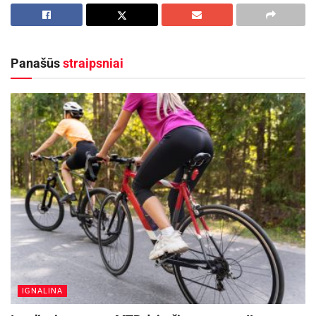
Meksikos atletas Ismaelis Marcelo Hernandezas
Uscanga. Jis surinko 1468 tšk. ir pateikė
netikėtumą.
Panašūs
straipsniai
24-erių metų A.Lesunas iki šiol olimpinių medalių
neturėjo. Pasaulio čempionu asmeninėse
varžybose jis tapo 2012 m. ir 2014 m.
Aktualios
naujienos
Kupiškio mariose vyks Baltijos vandens
motociklų čempionato finalas
2026-08-04
Ukmergėje – įtemptos 3×3 krepšinio kovos dėl
mero taurės „JUSEMA 2026“
2026-08-03
IGNALINA