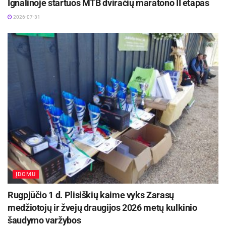
Ignalinoje startuos MTB dviračių maratono II etapas
Į pirmąjį dešimtuką nusitaikiusio J.Kinderio viltys
2026-07-31
žlugo jojimo rungtyje. Lietuvis sykį krito nuo
žirgo ir galiausiai liko be taškų jojimo rungtyje,
pakartodamas Lauros Asadauskaitės-
Zadneprovskienės rezultatą penktadienį.
Kombinuotoje rungtyje J.Kinderis dalyvavo tik
dėl garbės. Joje lietuvis surinko 613 taškų ir
bendroje įskaitoje su 1144 tšk. buvo 34-as.
sportas.lt
inf.
ĮDOMU
Rugpjūčio 1 d. Plisiškių kaime vyks Zarasų
medžiotojų ir žvejų draugijos 2026 metų kulkinio
šaudymo varžybos