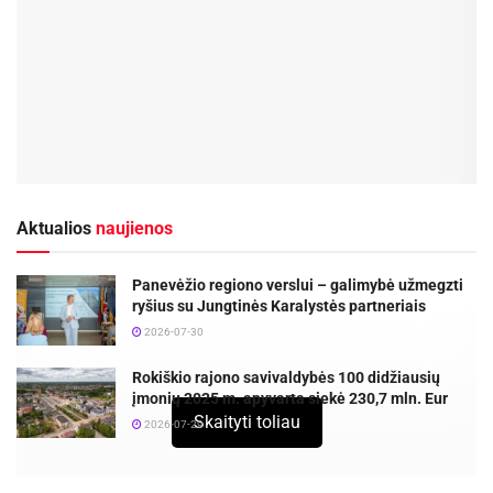
Aktualios
naujienos
Panevėžio regiono verslui – galimybė užmegzti
ryšius su Jungtinės Karalystės partneriais
2026-07-30
Rokiškio rajono savivaldybės 100 didžiausių
įmonių 2025 m. apyvarta siekė 230,7 mln. Eur
Skaityti toliau
2026-07-29