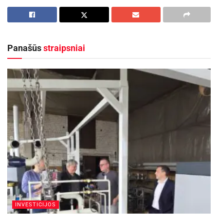
Lina ir Ieva neemigravo, nes joms pavyko
įgyvendinti trečioje klasėje sumanytą verslo
planą. Skamba neįtikėtinai? Galbūt tik tiems,
kurie dar nežino kas dedasi Rokiškyje.
Panašūs
straipsniai
Rokiškis – miestas, kuriame auga drąsūs ir
kūrybingi vaikai
Dar pernai, Rokiškyje pradėjo vykti kitokie,
šiuolaikiški ir linksmi matematikos užsiėmimai
pradinių klasių mokiniams. Vieno iš užsiėmimų
metu vaikai kūrė verslo planus. Verslo idėjų buvo
įvairiausių, nuo picerijos iki
youtube
turinio
kūrėjo (youtuberio). Vaikai skaičiavo kiek turės
išlaidų, iš ko gaus pajamas, kokį pelną uždirbs,
sprendė problemas, ką daryti, jei pelno negaus.
INVESTICIJOS
Savo planus pristatė vieni kitiems ir nagrinėjo