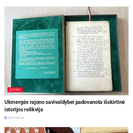
prideginus, panaudojus nekokybišką aliejų arba
kokybišką, bet netinkamu būdu. Tas pats galioja
ir šviežiai mėsai“, – patarimais dalijasi maisto
technologė.
Pieno produktai – ne liesi
Aktualios
naujienos
Kviečiama dalyvauti visoje Lietuvoje
vykstančiame konkurse „Tvari Lietuva“
2026-08-07
ĮDOMU
Prasidėjo Respublikinis tapytojų pleneras
Ukmergės rajono savivaldybei padovanota išskirtinė
„Kėdainiai abipus Nevėžio“!
istorijos relikvija
2026-08-07
2026-08-04
Pieno produktai, varškė, pienas, sviestas taip pat