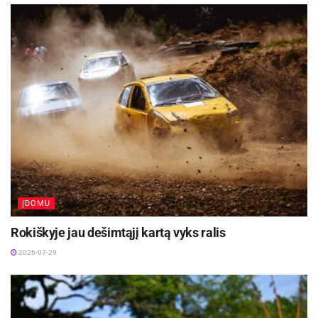
ĮDOMU
Rokiškyje jau dešimtąjį kartą vyks ralis
2026-07-29