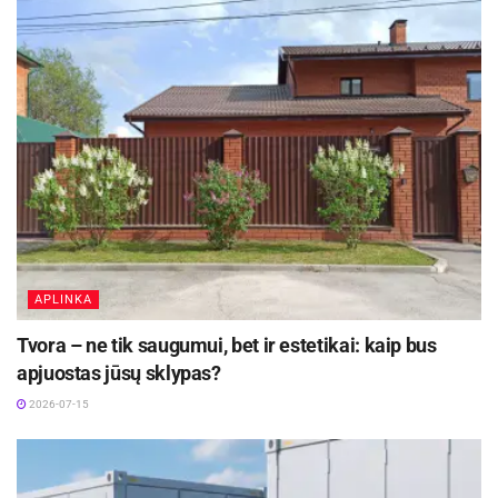
ne kovoja, o
APLINKA
Tvora – ne tik saugumui, bet ir estetikai: kaip bus
apjuostas jūsų sklypas?
2026-07-15
originaliai viena kitą papildo. Knyga „Jei mėnulis
būtų nulis“ skirta tiems, kurie dar tik pradeda