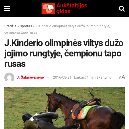
Pradžia
»
Sportas
»
J.Kinderio olimpinės viltys dužo jojimo rungtyje,
čempionu tapo rusas
J.Kinderio olimpinės viltys dužo
jojimo rungtyje, čempionu tapo
rusas
A
J. Šalaševičienė
2016-08-21
Laikas: 1 min skaitymo
A