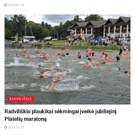
2026-07-30
RADVILIŠKIS
Radviliškio plaukikai sėkmingai įveikė jubiliejinį
Platelių maratoną
2026-07-29