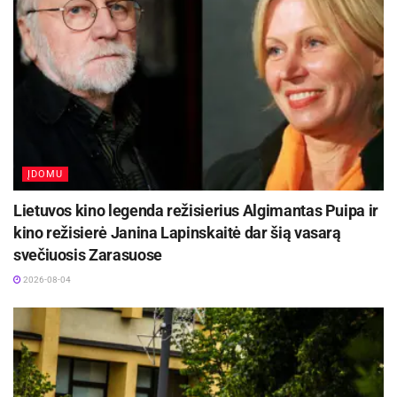
ĮDOMU
Lietuvos kino legenda režisierius Algimantas Puipa ir
kino režisierė Janina Lapinskaitė dar šią vasarą
svečiuosis Zarasuose
2026-08-04