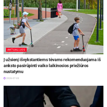
AKTUALIJOS
Į užsienį išvykstantiems tėvams rekomenduojama iš
anksto pasirūpinti vaiko laikinosios priežiūros
nustatymu
2026-07-03