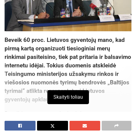
Beveik 60 proc. Lietuvos gyventojų mano, kad
pirmą kartą organizuoti tiesioginiai merų
rinkimai pasiteisino, tiek pat pritaria ir balsavimo
internetu idėjai. Tokius duomenis atskleidė
Teisingumo ministerijos užsakymu rinkos ir
viešosios nuomonės tyrimų bendrovės „Baltijos
tyrimai“ atlikta reprezentatyvi Lietuvos
Skaityti toliau
gyventojų apklausa.
Dar didesnę paramą tiesioginiams merų
rinkimams išreiškia tie žmonės, kurie dalyvavo
rinkimuose balsuodami – net trys ketvirtadaliai