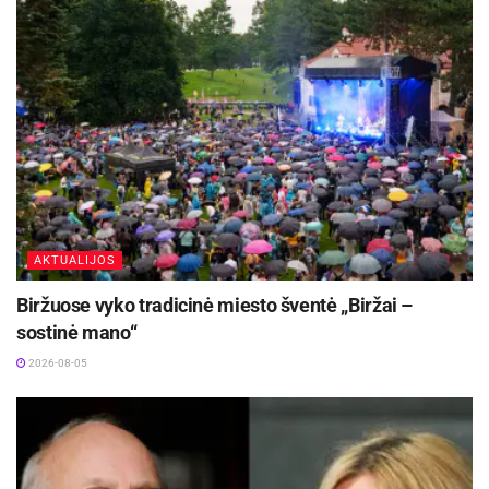
AKTUALIJOS
Biržuose vyko tradicinė miesto šventė „Biržai –
sostinė mano“
2026-08-05