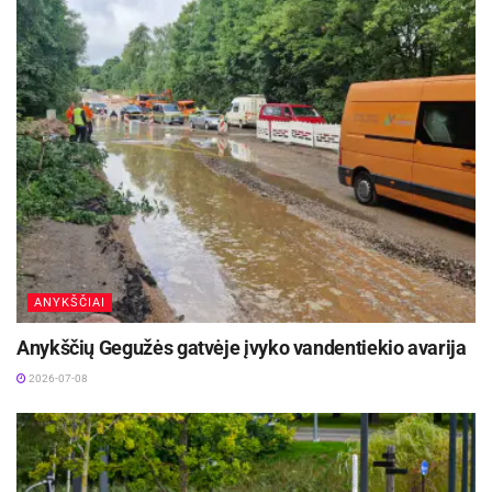
ANYKŠČIAI
Anykščių Gegužės gatvėje įvyko vandentiekio avarija
2026-07-08