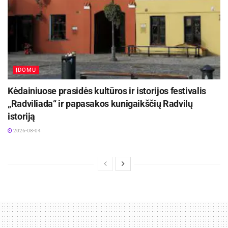
ĮDOMU
Kėdainiuose prasidės kultūros ir istorijos festivalis
„Radviliada“ ir papasakos kunigaikščių Radvilų
istoriją
2026-08-04