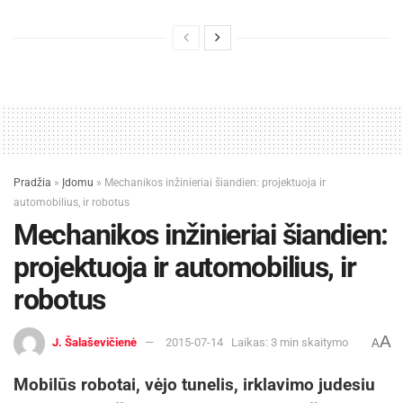
Pradžia
»
Įdomu
»
Mechanikos inžinieriai šiandien: projektuoja ir
automobilius, ir robotus
Mechanikos inžinieriai šiandien:
projektuoja ir automobilius, ir
robotus
A
J. Šalaševičienė
2015-07-14
Laikas: 3 min skaitymo
A
Mobilūs robotai,
vėjo tunelis, irklavimo judesiu