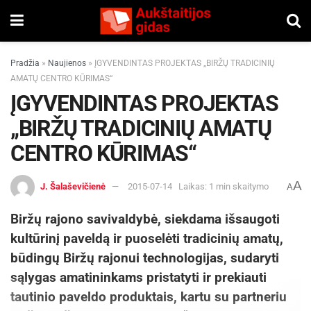
Pradžia
»
Naujienos
»
ĮGYVENDINTAS PROJEKTAS „BIRŽŲ TRADICINIŲ
AMATŲ CENTRO KŪRIMAS“
ĮGYVENDINTAS PROJEKTAS
„BIRŽŲ TRADICINIŲ AMATŲ
CENTRO KŪRIMAS“
A
J. Šalaševičienė
2015-07-14
Laikas: 1 min skaitymo
A
Biržų rajono savivaldybė, siekdama išsaugoti
kultūrinį paveldą ir puoselėti tradicinių amatų,
būdingų Biržų rajonui technologijas, sudaryti
sąlygas amatininkams pristatyti ir prekiauti
tautinio paveldo produktais, kartu su partneriu