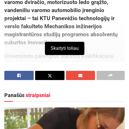
varomo dviračio, motorizuoto ledo grąžto,
vandeniliu varomo automobilio įrenginio
projektai – tai KTU Panevėžio technologijų ir
verslo fakulteto Mechanikos inžinerijos
magistrantūros studijų programos absolventų
sukurtos inovacijos.
Skaityti toliau
Universiteto parengtus aukštos kvalifikacijos
specialistus, pasižyminčius kūrybiniu mąstymu,
inovatyvumu, gebančius projektuoti ir valdyti
naujausias informacines technologijas vertina ne
tik Lietuvos, bet ir užsienio įmonės.
Panašūs
straipsniai
Tai, jog mechanikos inžineriją išmanančių
specialistų poreikis darbo rinkoje auga patvirtina
„Schmitz Cargobull Baltic“, „Metalistas LT“,
„Norac“, „Klar Glass Lietuva“, „AQ Wiring