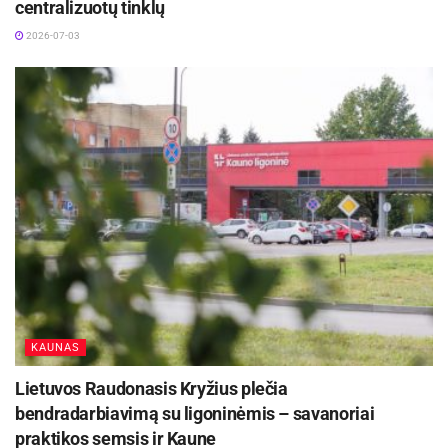
centralizuotų tinklų
2026-07-03
-
+
1
7
KAUNAS
Lietuvos Raudonasis Kryžius plečia
bendradarbiavimą su ligoninėmis – savanoriai
praktikos semsis ir Kaune