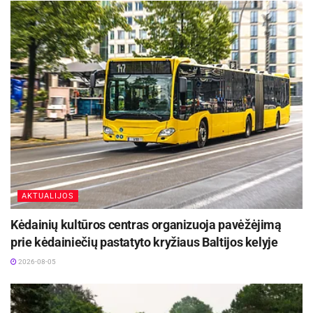
-
+
1
1
AKTUALIJOS
Kėdainių kultūros centras organizuoja pavėžėjimą
prie kėdainiečių pastatyto kryžiaus Baltijos kelyje
2026-08-05