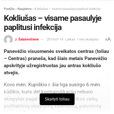
Pradžia
»
Naujienos
»
Kokliušas – visame pasaulyje paplitusi infekcija
Kokliušas – visame pasaulyje
paplitusi infekcija
A
J. Šalaševičienė
2015-07-14
Laikas: 1 min skaitymo
A
Panevėžio visuomenės sveikatos centras (toliau
– Centras) praneša, kad šiais metais Panevėžio
apskrityje užregistruotas jau antras kokliušo
atvejis.
Kovo mėn. Kupiškio r. šia liga susirgo 6 mėn.
kūdikis, kuris dėl kontraindikacijų nebuvo
skiepytas pagal Lietuvos Respublikos vaikų
Skaityti toliau
profilaktinių skiepijimų kalendorių, patvirtintą
Lietuvos Respublikos sveikatos apsaugos