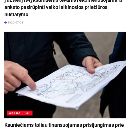
anksto pasirūpinti vaiko laikinosios priežiūros
nustatymu
-
+
1
3
2026-07-03
Po projekto įgyvendinimo:
AKTUALIJOS
Kauniečiams toliau finansuojamas prisijungimas prie