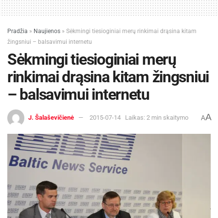
Pradžia
»
Naujienos
»
Sėkmingi tiesioginiai merų rinkimai drąsina kitam
žingsniui – balsavimui internetu
Sėkmingi tiesioginiai merų
rinkimai drąsina kitam žingsniui
– balsavimui internetu
A
J. Šalaševičienė
2015-07-14
Laikas: 2 min skaitymo
A