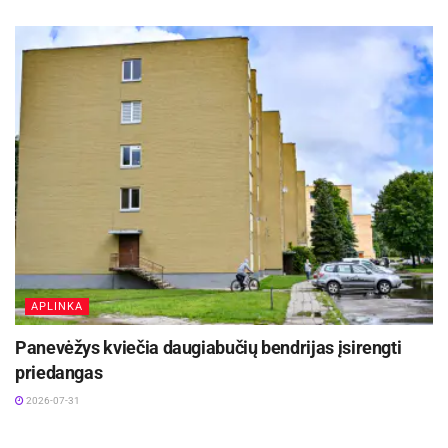
APLINKA
Panevėžys kviečia daugiabučių bendrijas įsirengti
priedangas
2026-07-31