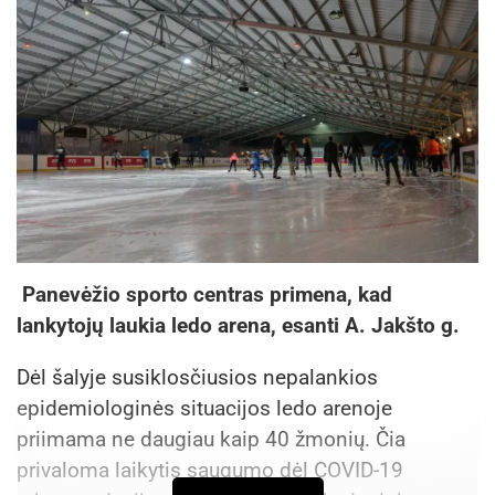
Panevėžio sporto centras primena, kad
lankytojų laukia ledo arena, esanti A. Jakšto g.
Dėl šalyje susiklosčiusios nepalankios
epidemiologinės situacijos ledo arenoje
priimama ne daugiau kaip 40 žmonių. Čia
privaloma laikytis saugumo dėl COVID-19