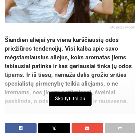
Foto pixabay.com
Šiandien aliejai yra viena karščiausių odos
priežiūros tendencijų. Visi kalba apie savo
mėgstamiausius aliejus, koks aromatas jiems
labiausiai patinka ir kas geriausiai tinka jų odos
tipams. Ir iš tiesų, nemaža dalis grožio srities
specialistų pirmenybę teikia aliejams, o ne
kremams, nes jie yra natūralesni, švelniai
Skaityti toliau
pasklinda, o oda tampa putlesnė ir rausvesnė.
Svarbiausia – šveitimas
Su amžiumi šveitimas yra būtinas. Išorinis odos
sluoksnis yra negyvos odos sluoksnis, kuris su