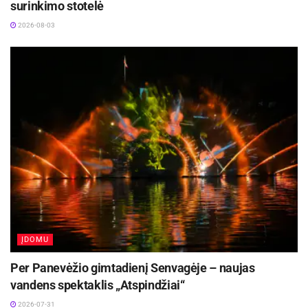
surinkimo stotelė
2026-08-03
ĮDOMU
Per Panevėžio gimtadienį Senvagėje – naujas
vandens spektaklis „Atspindžiai“
2026-07-31