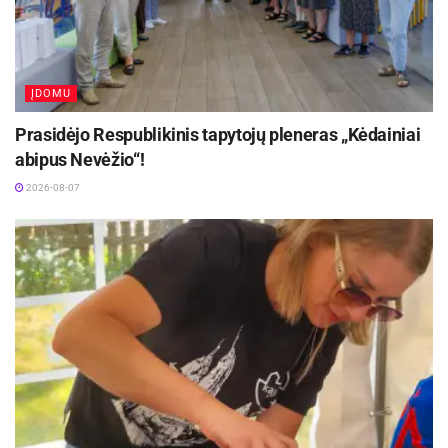
atidarytas dar vėliau – 1993-aisiais. Tuo metu
buvo atidaryta parduotuvė Vilniuje, Antakalnio
mikrorajone.
ĮDOMU
Iki lojalumo kortelės
Prasidėjo Respublikinis tapytojų pleneras „Kėdainiai
abipus Nevėžio“!
Aktualios
naujienos
2026-08-07
Netrukus Zarasuose – aktorinio meistriškumo
kursai su aktore Emilija Latėnaite
2026-08-08
Kviečiama dalyvauti visoje Lietuvoje
vykstančiame konkurse „Tvari Lietuva“
2026-08-07
Pirmoji asmeninė „
Iki
“ nuolaidų kortelė buvo
pristatyta 2003 metais. Tuo metu asmeninė