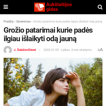
Pradžia
»
Gyvenimas
»
Grožio patarimai kurie padės ilgiau išlaikyti odą jauną
Grožio patarimai kurie padės
ilgiau išlaikyti odą jauną
A
J. Šalaševičienė
2022-01-09
Laikas: 4 min skaitymo
A