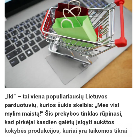
„Iki“ – tai viena populiariausių Lietuvos
parduotuvių, kurios šūkis skelbia: „Mes visi
mylim maistą!” Šis prekybos tinklas rūpinasi,
kad pirkėjai kasdien galėtų įsigyti aukštos
kokybės produkcijos, kuriai yra taikomos tikrai