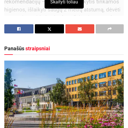
rekomendacijų – nesibūriuoti, laikytis tinkamos
Skaityti toliau
higienos, išlaikyti saugų 2 metrų atstumą, dėvėti
apsauginę veido kaukę (ne užsiėmimų metu),
pajutus viršutinių kvėpavimo takų infekcijos
požymius – likti namuose. Būtina turėti
galimybių pasą.
Panašūs
straipsniai
Lankytojai laukiami pirmadieniais-
ketvirtadieniais nuo 12 iki 16.30 val.,
penktadieniais nuo 14 iki 16.30 val.,
šeštadieniais nuo 10 iki 19 val., sekmadieniais
nuo 12 iki 19 val. (prieš vykstant į ledo areną
pasiteiraukite, ar nevyksta varžybos). Jei dėl ledo
ritulio varžybų keistųsi lankytojų laikas, apie
pasikeitimus bus informuojama pačioje ledo
arenoje. Būtina rezervuoti atvykimo laiką tel.: 8
682 42131.