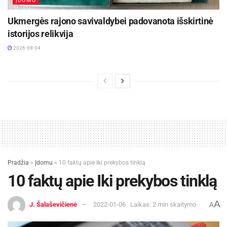
ĮDOMU
Ukmergės rajono savivaldybei padovanota išskirtinė
istorijos relikvija
2026-08-04
Pradžia
»
Įdomu
»
10 faktų apie Iki prekybos tinklą
10 faktų apie Iki prekybos tinklą
A
J. Šalaševičienė
2022-01-06
Laikas: 2 min skaitymo
A