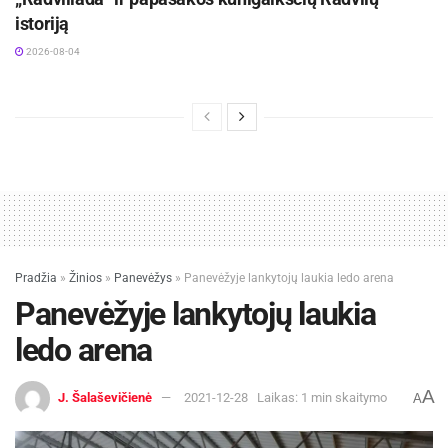
istoriją
2026-08-04
Pradžia
»
Žinios
»
Panevėžys
»
Panevėžyje lankytojų laukia ledo arena
Panevėžyje lankytojų laukia
ledo arena
A
J. Šalaševičienė
2021-12-28
Laikas: 1 min skaitymo
A