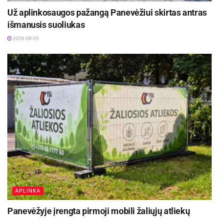
Už aplinkosaugos pažangą Panevėžiui skirtas antras
išmanusis suoliukas
2026-08-05
APLINKA
Panevėžyje įrengta pirmoji mobili žaliųjų atliekų