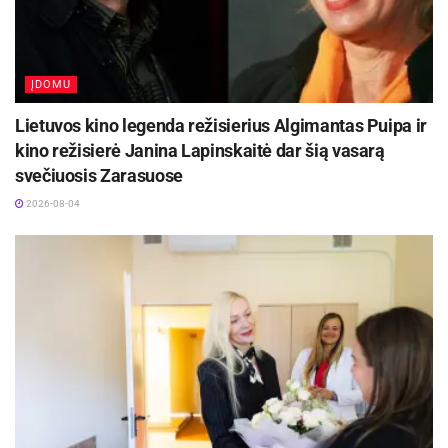
vėžys, tuo tarpu jei vėžys aptinkamas ankstvojoje
stadijoje ir yra lengvai pagydomas, jūsų lauktų
dešimtadalis draudimo sumos.
ĮDOMU
Lietuvos kino legenda režisierius Algimantas Puipa ir
kino režisierė Janina Lapinskaitė dar šią vasarą
svečiuosis Zarasuose
2026-08-04