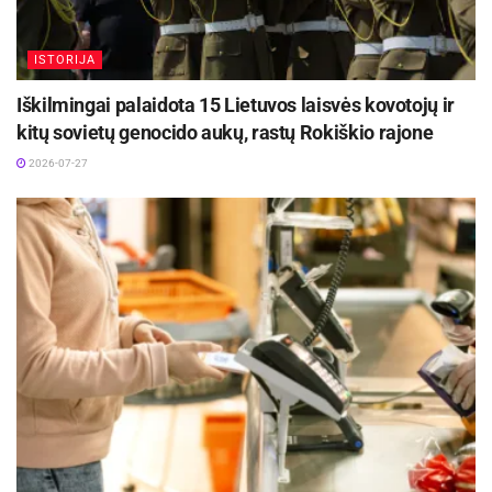
ISTORIJA
Iškilmingai palaidota 15 Lietuvos laisvės kovotojų ir
kitų sovietų genocido aukų, rastų Rokiškio rajone
2026-07-27