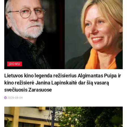
„Globalūs Zarasai“ subūrė kraštiečius iš įvairių
pasaulio kampelių
2026-08-08
Šaltinis:
Utenos aps. VPK
ĮDOMU
Lietuvos kino legenda režisierius Algimantas Puipa ir
kino režisierė Janina Lapinskaitė dar šią vasarą
svečiuosis Zarasuose
2026-08-04