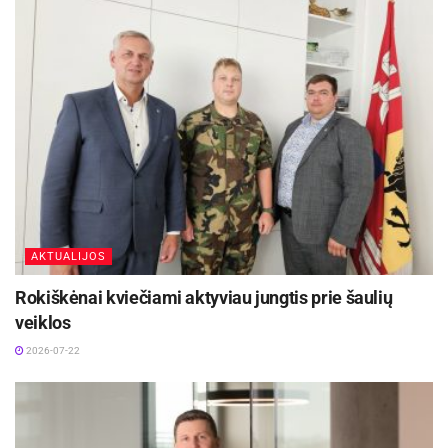
AKTUALIJOS
Rokiškėnai kviečiami aktyviau jungtis prie šaulių
veiklos
2026-07-22