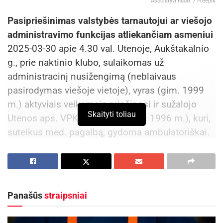
Asociatyvi nuotr. / Freepik
Pasipriešinimas valstybės tarnautojui ar viešojo
administravimo funkcijas atliekančiam asmeniui
2025-03-30 apie 4.30 val. Utenoje, Aukštakalnio
g., prie naktinio klubo, sulaikomas už
administracinį nusižengimą (neblaivaus
pasirodymas viešoje vietoje), vyras (gim. 1999
m.) aktyviais veiksmais priešinosi ir sužalojo
Skaityti toliau
Utenos aps. VPK pareigūnę (gim. 1996 m.), kuri,
suteikus med. pagalbą, gydoma ambulatoriškai.
Įtariamasis neblaivus (nustatytas 1,96 prom.
neblaivumas) uždarytas į areštinę. Pradėtas
ikiteisminis tyrimas pagal LR BK 286 str.
Panašūs
straipsniai
Fizinio skausmo sukėlimas
2025-03-30 apie 20.50 val., gyvenamajame