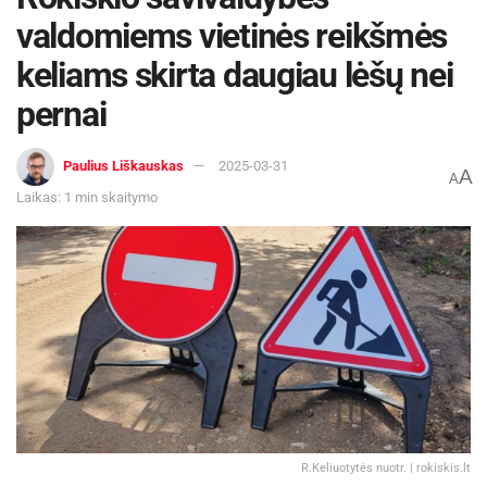
valdomiems vietinės reikšmės
keliams skirta daugiau lėšų nei
pernai
Paulius Liškauskas
2025-03-31
A
A
Laikas: 1 min skaitymo
R.Keliuotytės nuotr. | rokiskis.lt