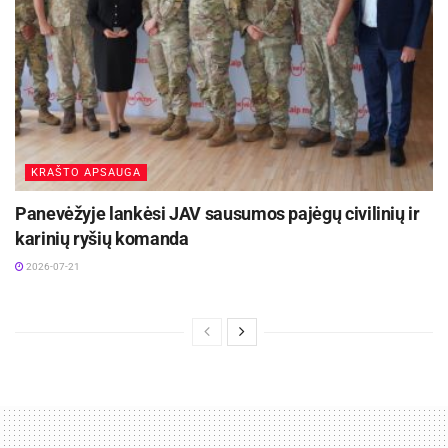
KRAŠTO APSAUGA
Panevėžyje lankėsi JAV sausumos pajėgų civilinių ir
karinių ryšių komanda
2026-07-21