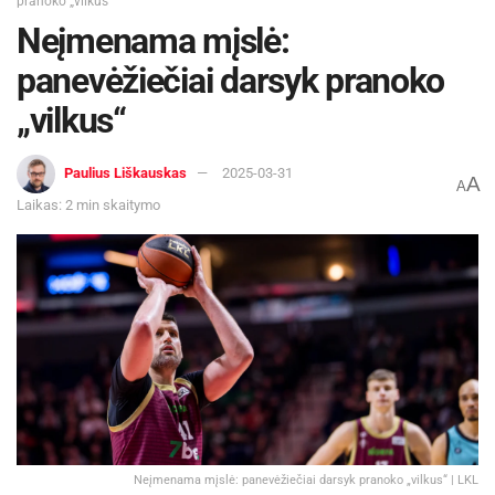
pranoko „vilkus“
Neįmenama mįslė:
panevėžiečiai darsyk pranoko
„vilkus“
Paulius Liškauskas
2025-03-31
A
A
Laikas: 2 min skaitymo
Neįmenama mįslė: panevėžiečiai darsyk pranoko „vilkus“ | LKL