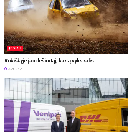
Šaltinis:
Rokiškio rajono savivaldybė
Žymos:
Infrastruktūra
Keliai
ĮDOMU
Rokiškyje jau dešimtąjį kartą vyks ralis
2026-07-29