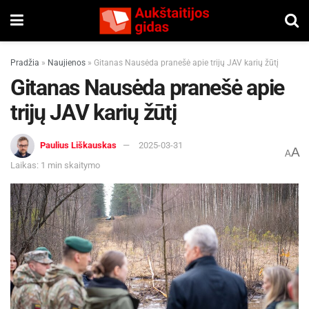
Pradžia
»
Naujienos
»
Gitanas Nausėda pranešė apie trijų JAV karių žūtį
Gitanas Nausėda pranešė apie
trijų JAV karių žūtį
Paulius Liškauskas
2025-03-31
A
A
Laikas: 1 min skaitymo