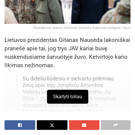
Prezidentas lankosi Generolo Silvestro Žukausko poligone | lrp.lt
Lietuvos prezidentas Gitanas Nausėda lakoniškai
pranešė apie tai, jog trys JAV kariai buvę
nuskendusiame šarvuotyje žuvo. Ketvirtojo kario
likimas nežinomas.
Su dideliu liūdesiu ir sielvartu priėmiau
žinią apie trijų Jungtinių Amerikos
Valstijų karių žūtį jų pratybų metu. Jų
Skaityti toliau
žūtis – skaudus smūgis ne tik tarnybos
draugams amerikiečiams, bet ir
Lietuvos kariuomenei. Paieškos ir
gelbėjimo operacija tęsis tol, kol bus
surastas ketvirtasis pratybų metu
dingęs JAV karys.