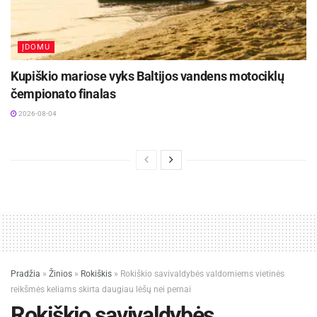
ĮDOMU
Kupiškio mariose vyks Baltijos vandens motociklų
čempionato finalas
2026-08-04
Pradžia
»
Žinios
»
Rokiškis
»
Rokiškio savivaldybės valdomiems vietinės
reikšmės keliams skirta daugiau lėšų nei pernai
Rokiškio savivaldybės