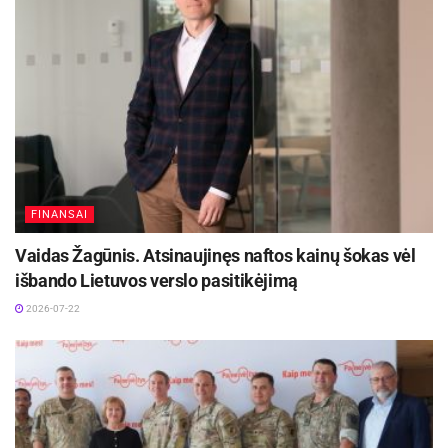
FINANSAI
Vaidas Žagūnis. Atsinaujinęs naftos kainų šokas vėl
išbando Lietuvos verslo pasitikėjimą
2026-07-22