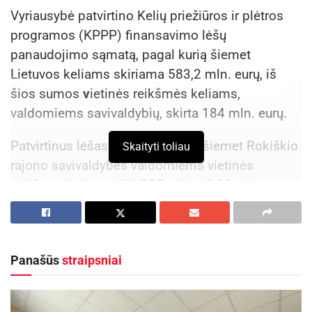
Vyriausybė patvirtino Kelių priežiūros ir plėtros
programos (KPPP) finansavimo lėšų
panaudojimo sąmatą, pagal kurią šiemet
Lietuvos keliams skiriama 583,2 mln. eurų, iš
šios sumos
v
ietinės reikšmės keliams,
valdomiems savivaldybių, skirta 184 mln. eurų.
Patvirtinus lėšas, paaiškėjo, kad šiemet Rokiškio
Skaityti toliau
rajono savivaldybės valdomiems vietinės
reikšmės keliams iš KPPP skirta 2,88 mln. eurų –
15 proc. daugiau nei 2024 m., kai suma siekė
2,49 mln. eurų.
Panašūs
straipsniai
Aktualios
naujienos
Rokiškyje užbaigtas remontuoti Respublikos
gatvės dviračių ir pėsčiųjų takas