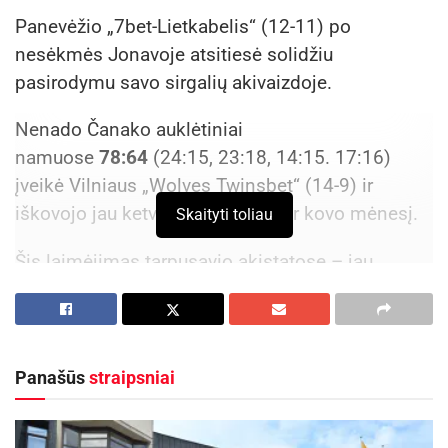
Panevėžio „7bet-Lietkabelis“ (12-11) po
nesėkmės Jonavoje atsitiesė solidžiu
pasirodymu savo sirgalių akivaizdoje.
Nenado Čanako auklėtiniai
namuose
78:64
(24:15, 23:18, 14:15. 17:16)
įveikė Vilniaus „Wolves Twinsbet“ (14-9) ir
iškovojo jau ketvirtąją pergalę per kovo mėnesį.
Skaityti toliau
Šis laimėjimas tarpusavio akistatose – jau
ketvirtasis iš tiek pat galimų panevėžiečiams.
Oponentus iš sostinės jie įveikė ir
dviejuose „Betsafe-LKL“ mačuose bei Citadele
KMT mažajame finale.
Panašūs
straipsniai
Negana to, kurį laiką tvirtai trečiąją vietą