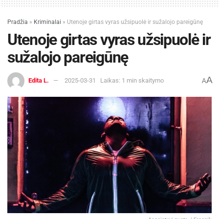
Pradžia
»
Kriminalai
»
Utenoje girtas vyras užsipuolė ir sužalojo pareigūnę
Utenoje girtas vyras užsipuolė ir
sužalojo pareigūnę
A
Edita L.
2025-03-31
Laikas: 1 min skaitymo
A