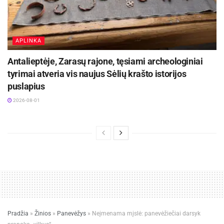
APLINKA
Antalieptėje, Zarasų rajone, tęsiami archeologiniai
tyrimai atveria vis naujus Sėlių krašto istorijos
puslapius
2026-08-01
Pradžia
»
Žinios
»
Panevėžys
»
Neįmenama mįslė: panevėžiečiai darsyk