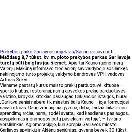
Prekybos parko Garliavoje projektas/Kauno raj.sav.nuotr.
Maždaug 8,7 tūkst. kv. m. ploto prekybos parkas Garliavoje
turėtų būti baigtas jau šiemet.
Apie tai Kauno rajono merą
Valerijų Makūną informavo trečiadienį savivaldybėje apsilankęs
nekilnojamo turto projektų valdymo bendrovės VPH vadovas
Artūras Šukys.
Viename pastatų kursis maisto prekių parduotuvė, kituose –
sporto klubas, restoranai, namų apyvokos prekių parduotuvės,
vaistinė, kirpykla, kitokias paslaugas teikiančios įstaigos, biurai.
„Garliava seniai nebėra tik miestas šalia Kauno – joje formuojasi
savas ritmas. Daug žmonių čia gyvena, dirba, leidžia laiką ir nori
sprendimų arčiau namų, todėl svarbu, kad kasdienės paslaugos,
apsipirkimas ir pramogos būtų pasiekiami vietoje“, – tvirtino
verslininkas. Aglomeracijoje, kuri aprėpia Garliavos miesto,
Garliavos apylinkių ir Alšėnų seniūnijas, gyvena beveik 30 tūkst.