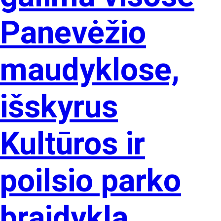
Panevėžio
maudyklose,
išskyrus
Kultūros ir
poilsio parko
braidyklą