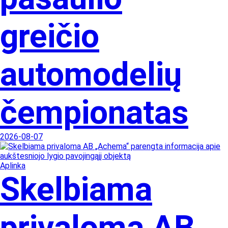
greičio
automodelių
čempionatas
2026-08-07
Aplinka
Skelbiama
privaloma AB