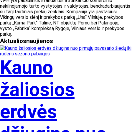
VPH yra pasaulinius standartus atitinkančio komercinio
nekilnojamojo turto vystytojas ir valdytojas, bendradarbiaujantis
su tarptautiniais prekių ženklais. Kompanija yra pastačiusi
Vikingų verslo slėnį ir prekybos parką „Una“ Vilniuje, prekybos
parką „Kurna Park“ Taline, NT objektų Pernu bei Palangoje,
vysto „Fabrika“ kompleksą Rygoje, Vilniaus verslo ir prekybos
parką.
Aktualios
naujienos
Kauno
žaliosios
erdvės