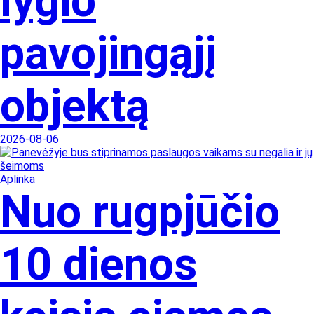
lygio
pavojingąjį
objektą
2026-08-06
Aplinka
Nuo rugpjūčio
10 dienos