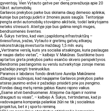
gyventojų. Vien Vytauto gatve per dieną pravažiuoja apie 20
tūkst. automobilių.
Garliavos prekybos parke bus skiriama daug dėmesio aplinkai,
kurioje bus patogu judėti ir žmonės jausis saugūs. Teritorijoje
įrengta erdvi automobilių stovėjimo aikštelė, todėl lankytojams
neteks stresuoti. Ateityje joje bus galima rengti muges,
bendruomenės šventes.
A. Šukys tvirtino, kad vien į papildomą infrastruktūrą –
šviesoforus, įvažas, Vytauto ir gretimų gatvių atkarpų
rekonstrukciją investuota maždaug 1,5 mln. eurų.
„Vertiname verslą, kuris yra socialiai atsakingas, kuria paslaugas
ir naujas darbo vietas“, – kalbėjo V. Makūnas. Susitikime buvo
aptartos greta prekybos parko esančio skvero perspektyvos.
Bendromis pastangomis su verslu sutvarkytoje zonoje meras
pažadėjo įrengti treniruoklius.
Paramos ir labdaros fondo direktorė Aurelija Makūnienė
džiaugėsi sužinojusi, kad naujajame Garliavos prekybos parke
atsiras jaunimo erdvė ir pažadėjo prisidėti prie jos įrengimo.
Fondas daug metų remia gabius Kauno rajono vaikus.
„Esame atviri bendruomenei. Atėjome čia ilgam ir norime
draugauti su visais“, – kalbėjo A. Šukys, tvirtindamas, kad jo
vadovaujama kompanija palankiai žiūri ne tik į socialinius
projektus, bet ir į sporto rėmimą.