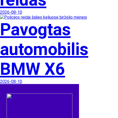
2026-08-10
Pavogtas
automobilis
BMW X6
2026-08-10