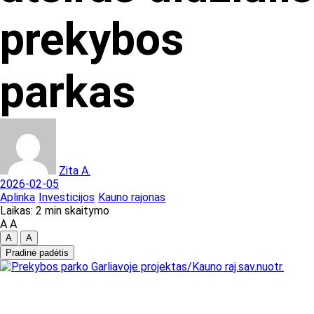
prekybos
parkas
Zita A.
2026-02-05
Aplinka
Investicijos
Kauno rajonas
Laikas: 2 min skaitymo
A
A
A
A
Pradinė padėtis