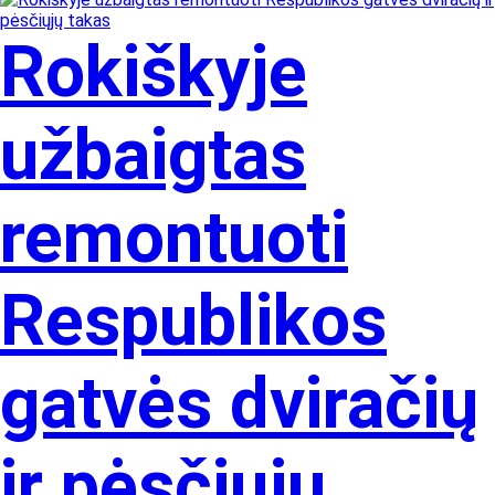
Rokiškyje
užbaigtas
remontuoti
Respublikos
gatvės dviračių
ir pėsčiųjų