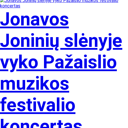
Jonavos
Joninių slėnyje
vyko Pažaislio
muzikos
festivalio
koncertas