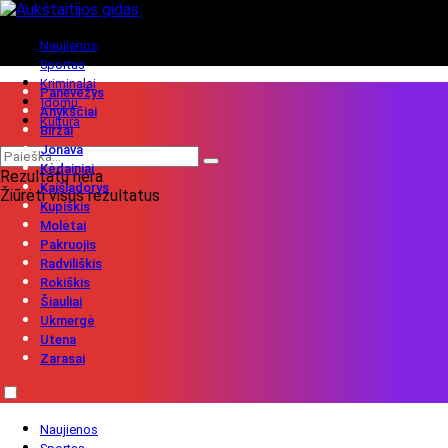
Naujienos
Sportas
Kriminalai
Panevėžys
Įdomu
Anykščiai
Kultūra
Biržai
Jonava
Kėdainiai
Rezultatų nėra
Kaišiadorys
Žiūrėti visus rezultatus
Kupiškis
Molėtai
Pakruojis
Radviliškis
Rokiškis
Šiauliai
Ukmergė
Utena
Zarasai
Naujienos