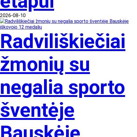
etapui
2026-08-10
Radviliškiečiai
žmonių su
negalia sporto
šventėje
Bauskėje