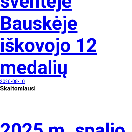
šventėje
Bauskėje
iškovojo 12
medalių
2026-08-10
Skaitomiausi
2025 m. spalio