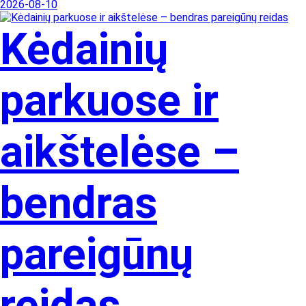
2026-08-10
Kėdainių
parkuose ir
aikštelėse –
bendras
pareigūnų
reidas