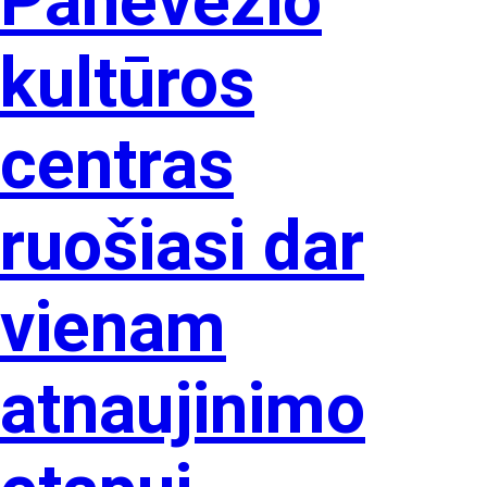
Panevėžio
kultūros
centras
ruošiasi dar
vienam
atnaujinimo