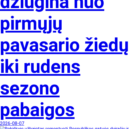
džiugina nuo
pirmųjų
pavasario žiedų
iki rudens
sezono
pabaigos
2026-08-07