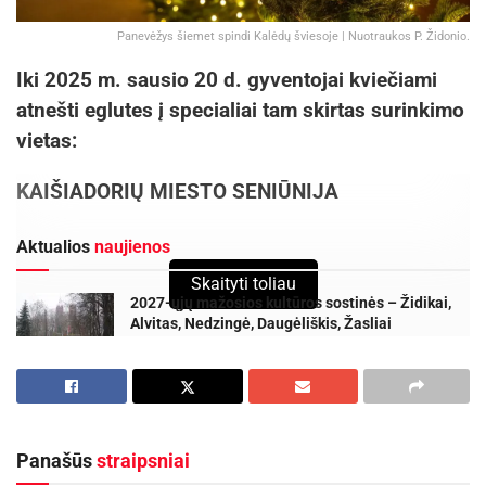
Panevėžys šiemet spindi Kalėdų šviesoje | Nuotraukos P. Židonio.
Iki 2025 m. sausio 20 d. gyventojai kviečiami
atnešti eglutes į specialiai tam skirtas surinkimo
vietas:
KAIŠIADORIŲ MIESTO SENIŪNIJA
Aktualios
naujienos
Skaityti toliau
2027-ųjų mažosios kultūros sostinės – Židikai,
Alvitas, Nedzingė, Daugėliškis, Žasliai
2026-08-03
Kaišiadorys–Kybartai geležinkelio linijoje bus
laikinai uždaryta geležinkelio pervaža
2026-07-29
Panašūs
straipsniai