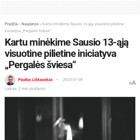
Pradžia
»
Naujienos
»
Kartu minėkime Sausio 13-ąją visuotine pilietine
iniciatyva „Pergalės šviesa“
Kartu minėkime Sausio 13-ąją
visuotine pilietine iniciatyva
„Pergalės šviesa“
Paulius Liškauskas
2025-01-09
A
A
Laikas: 2 min skaitymo