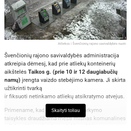
Atliekos | Švenčionių rajono savivaldybės nuotr.
Švenčionių rajono savivaldybės administracija
atkreipia dėmesį, kad prie atliekų konteinerių
aikštelės
Taikos g. (prie 10 ir 12 daugiabučių
namų)
įrengta vaizdo stebėjimo kamera. Ji skirta
užtikrinti tvarką
ir fiksuoti netinkamo atliekų atsikratymo atvejus.
Primename, kad pagal atliekų tvarkymo
Skaityti toliau
taisykles draudžiama mesti mišrias komunalines
atliekas į konteinerius, priskirtus kitiems