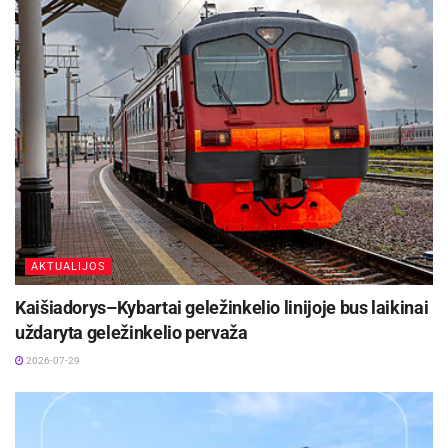
kortelę, kuria naudodamiesi gali gauti nuolaidų
kultūriniams vizitams, mokymosi veiklai, sportui,
vietos transportui, apgyvendinimui, maitinimui.
Žymos:
ES
Traukiniai
AKTUALIJOS
Kaišiadorys–Kybartai geležinkelio linijoje bus laikinai
uždaryta geležinkelio pervaža
2026-07-29