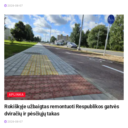
2026-08-07
APLINKA
Rokiškyje užbaigtas remontuoti Respublikos gatvės
dviračių ir pėsčiųjų takas
2026-08-07