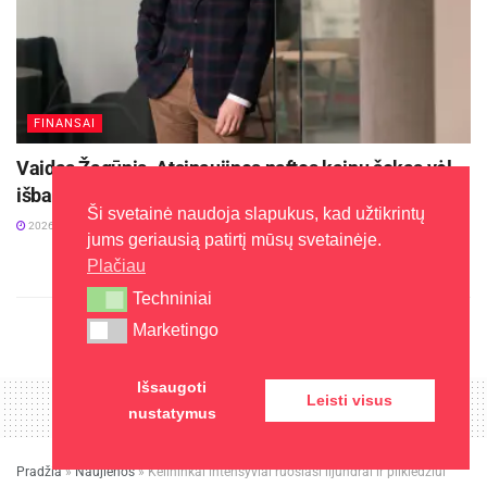
FINANSAI
Vaidas Žagūnis. Atsinaujinęs naftos kainų šokas vėl
išbando Lietuvos verslo pasitikėjimą
Ši svetainė naudoja slapukus, kad užtikrintų
2026-07-22
jums geriausią patirtį mūsų svetainėje.
Plačiau
Techniniai
Techniniai
Marketingo
Marketingo
Išsaugoti
Leisti visus
nustatymus
Pradžia
»
Naujienos
»
Kelininkai intensyviai ruošiasi lijundrai ir plikledžiui