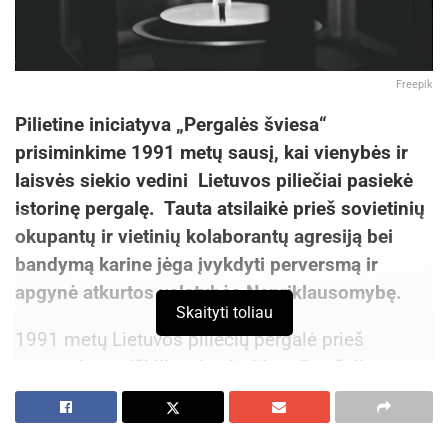
Freepik
Pilietine iniciatyva „Pergalės šviesa“
prisiminkime 1991 metų sausį, kai vienybės ir
laisvės siekio vedini Lietuvos piliečiai pasiekė
istorinę pergalę. Tauta atsilaikė prieš sovietinių
okupantų ir vietinių kolaborantų agresiją bei
bandymą karine jėga įvykdyti perversmą ir
apgynė atkurtos valstybės Nepriklausomybę.
Skaityti toliau
1991 metų Lietuvos piliečių pergalė prieš
agresorių yra iškiliausias įvykis mūsų šalies
naujausių laikų istorijoje – tai buvo esminis lūžio
taškas nepriklausomybės atkūrimo ir įtvirtinimo