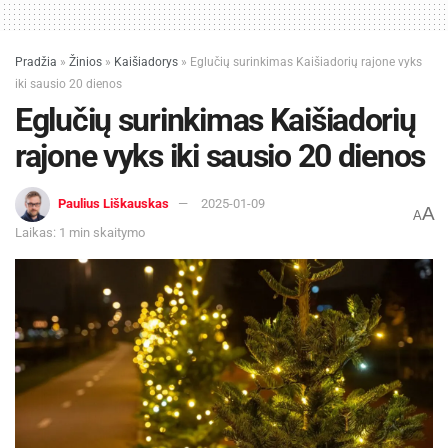
Pradžia
»
Žinios
»
Kaišiadorys
»
Eglučių surinkimas Kaišiadorių rajone vyks
iki sausio 20 dienos
Eglučių surinkimas Kaišiadorių
rajone vyks iki sausio 20 dienos
Paulius Liškauskas
2025-01-09
A
A
Laikas: 1 min skaitymo