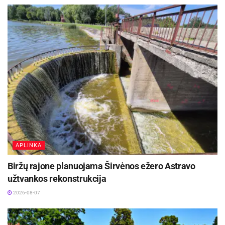
APLINKA
Biržų rajone planuojama Širvėnos ežero Astravo
užtvankos rekonstrukcija
2026-08-07