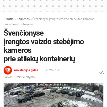
Pradžia
»
Naujienos
»
Švenčionyse įrengtos vaizdo stebėjimo kameros
prie atliekų konteinerių
Švenčionyse
įrengtos vaizdo stebėjimo
kameros
prie atliekų konteinerių
Aukštaitijos gidas
2025-01-10
A
A
Laikas: 1 min skaitymo