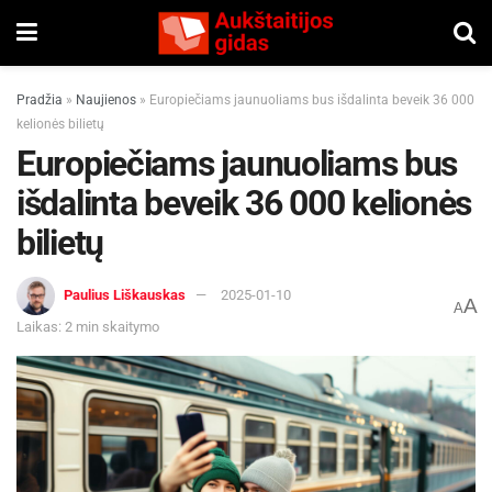
Pradžia
»
Naujienos
»
Europiečiams jaunuoliams bus išdalinta beveik 36 000
kelionės bilietų
Europiečiams jaunuoliams bus
išdalinta beveik 36 000 kelionės
bilietų
Paulius Liškauskas
2025-01-10
A
A
Laikas: 2 min skaitymo