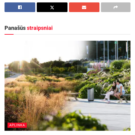
asmenims ar atliekų turėtojams.
Aktualios
naujienos
Panašūs
straipsniai
„Globalūs Zarasai“ subūrė kraštiečius iš įvairių
pasaulio kampelių
2026-08-08
Ignalinos rajone, Lukošiškės sentikių religinė
bendruomenė rūpinasi cerkvės išsaugojimu
2026-08-08
Raginame laikytis taisyklių ir elgtis atsakingai,
siekiant išsaugoti švarią ir tvarkingą aplinką.
Dėkojame už bendradarbiavimą!
Šaltinis:
Švenčionių rajono savivaldybė
APLINKA