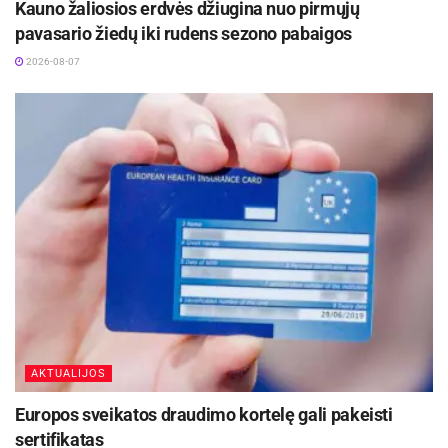
Kauno žaliosios erdvės džiugina nuo pirmųjų
Žymos:
Savivalda
pavasario žiedų iki rudens sezono pabaigos
2026-08-07
AKTUALIJOS
Europos sveikatos draudimo kortelę gali pakeisti
sertifikatas