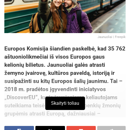
Jaunuoliai | Freepik
Europos Komisija šiandien paskelbė, kad 35 762
aštuoniolikmečiai iš visos Europos gaus
kelionių bilietus. Jaunuoliai galės atrasti
žemyno įvairovę, kultūros paveldą, istoriją ir
susipažinti su kitų Europos šalių jaunimu. Tai –
2018 m. pradėtos įgyvendinti iniciatyvos
„DiscoverEU“, kuria jauniesiems keliautojams
Skaityti toliau
suteikiama teisė pavieniui ar iki penkių žmonių
grupėmis atrasti Europą, dažniausiai –
keliaujant traukiniais, rezultatas. Šio iniciatyvos
etapo dalyviai keliauti galės tarp 2025 m. kovo ir