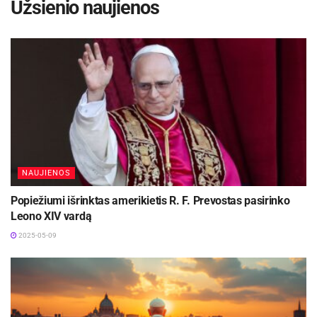
Užsienio naujienos
NAUJIENOS
Popiežiumi išrinktas amerikietis R. F. Prevostas pasirinko
Leono XIV vardą
2025-05-09