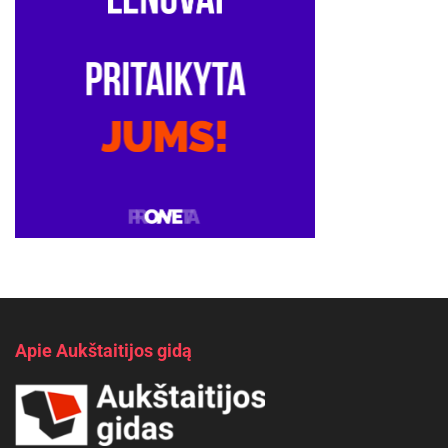
Apie Aukštaitijos gidą