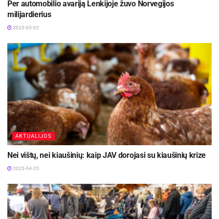
Per automobilio avariją Lenkijoje žuvo Norvegijos
milijardierius
2025-05-02
AKTUALIJOS
Nei vištų, nei kiaušinių: kaip JAV dorojasi su kiaušinių krize
2025-04-25