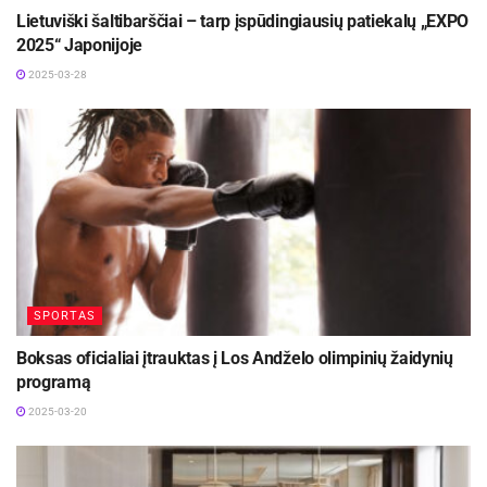
Lietuviški šaltibarščiai – tarp įspūdingiausių patiekalų „EXPO
2025“ Japonijoje
2025-03-28
SPORTAS
Boksas oficialiai įtrauktas į Los Andželo olimpinių žaidynių
programą
2025-03-20