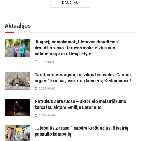
DAUGIAU
Aktualijos
Rugsėjį nemokamai „Lietuvos draudimas“
draudžia visus Lietuvos moksleivius nuo
nelaimingų atsitikimų kelyje
2026-08-09
Tarptautinis vargonų muzikos festivalis „Cantus
organi“ kviečia į išskirtinį koncertą Kėdainiuose!
2026-08-09
Netrukus Zarasuose – aktorinio meistriškumo
kursai su aktore Emilija Latėnaite
2026-08-08
„Globalūs Zarasai“ subūrė kraštiečius iš įvairių
pasaulio kampelių