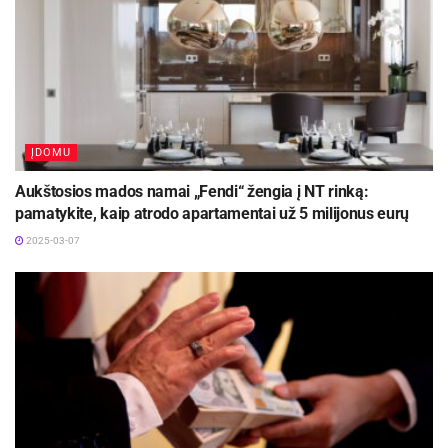
ĮDOMU
Aukštosios mados namai „Fendi“ žengia į NT rinką:
pamatykite, kaip atrodo apartamentai už 5 milijonus eurų
2025-03-07