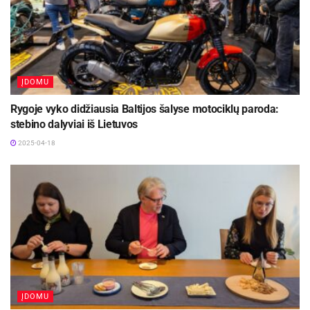
ĮDOMU
Rygoje vyko didžiausia Baltijos šalyse motociklų paroda:
stebino dalyviai iš Lietuvos
2025-04-18
ĮDOMU