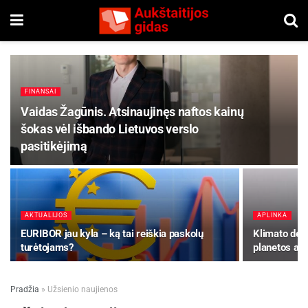
FINANSAI
Vaidas Žagūnis. Atsinaujinęs naftos kainų
šokas vėl išbando Lietuvos verslo
pasitikėjimą
AKTUALIJOS
APLINKA
EURIBOR jau kyla – ką tai reiškia paskolų
Klimato dery
turėtojams?
planetos atei
Pradžia
»
Užsienio naujienos