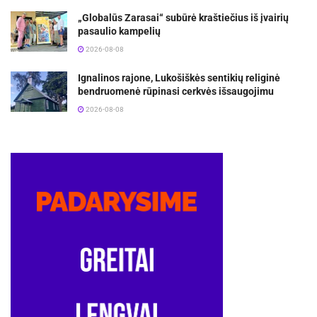
„Globalūs Zarasai“ subūrė kraštiečius iš įvairių
pasaulio kampelių
2026-08-08
Ignalinos rajone, Lukošiškės sentikių religinė
bendruomenė rūpinasi cerkvės išsaugojimu
2026-08-08