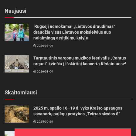
Naujausi
Rugsėjį nemokamai „Lietuvos draudimas“
draudžia visus Lietuvos moksleivius nuo
nelaimingų atsitikimų kelyje
2026-08-09
Tarptautinis vargonų muzikos festivalis „Cantus
organi“ kviečia į išskirtinį koncertą Kėdainiuose!
2026-08-09
Skaitomiausi
2025 m. spalio 16–19 d. vyks Krašto apsaugos
savanorių pajėgų pratybos „Tvirtas skydas 8“
2025-09-29
Gudrybės, kad trimerio pjovimo valas tarnautų