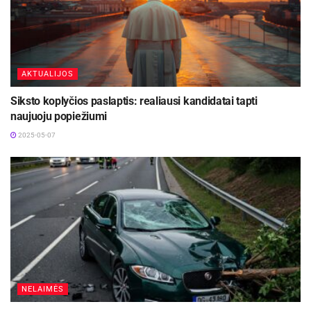
AKTUALIJOS
Siksto koplyčios paslaptis: realiausi kandidatai tapti
naujuoju popiežiumi
2025-05-07
NELAIMĖS