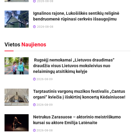
2026-08-08
Ignalinos rajone, Lukošiškės sentikių religinė
bendruomenė rūpinasi cerkvės išsaugojimu
2026-08-08
Vietos
Naujienos
Rugsėjį nemokamai „Lietuvos draudimas“
draudžia visus Lietuvos moksleivius nuo
nelaimingų atsitikimų kelyje
2026-08-09
Tarptautinis vargonų muzikos festivalis „Cantus
organi“ kviečia į išskirtinį koncertą Kėdainiuose!
2026-08-09
Netrukus Zarasuose – aktorinio meistriškumo
kursai su aktore Emilija Latėnaite
2026-08-08