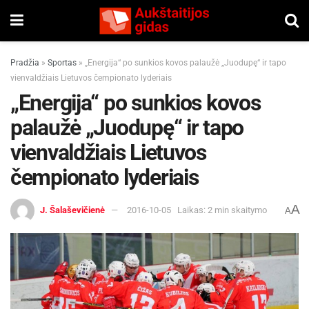
Pradžia
»
Sportas
»
„Energija“ po sunkios kovos palaužė „Juodupę“ ir tapo
vienvaldžiais Lietuvos čempionato lyderiais
„Energija“ po sunkios kovos
palaužė „Juodupę“ ir tapo
vienvaldžiais Lietuvos
čempionato lyderiais
A
J. Šalaševičienė
2016-10-05
Laikas: 2 min skaitymo
A