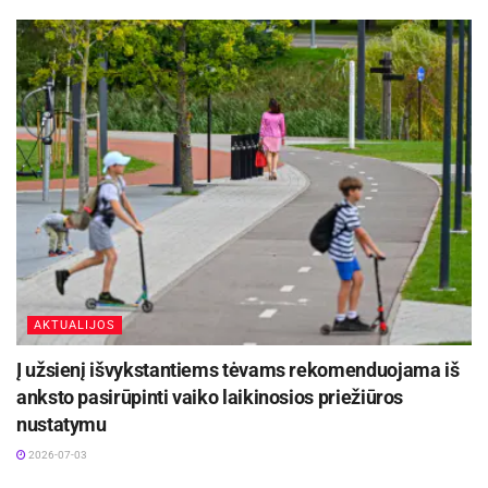
Panevėžio miesto savivaldybės inf.
AKTUALIJOS
Į užsienį išvykstantiems tėvams rekomenduojama iš
anksto pasirūpinti vaiko laikinosios priežiūros
nustatymu
2026-07-03