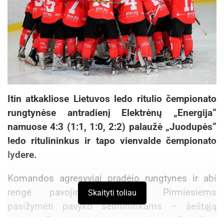
Itin atkakliose Lietuvos ledo ritulio čempionato
rungtynėse antradienį Elektrėnų „Energija“
namuose 4:3 (1:1, 1:0, 2:2) palaužė „Juodupės“
ledo ritulininkus ir tapo vienvalde čempionato
lydere.
Komandos agresyviai pradėjo rungtynes ir abi
rengė pavojingas atakas. Pirmiesiems
Skaityti toliau
pasižymėti pavyko šeimininkams – šeštąją
minutę „Energijos“ kapitonas Aivaras Bendžius