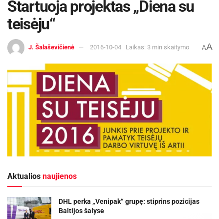
Startuoja projektas „Diena su
teisėju“
A
J. Šalaševičienė
2016-10-04
Laikas: 3 min skaitymo
A
Aktualios
naujienos
DHL perka „Venipak“ grupę: stiprins pozicijas
Baltijos šalyse