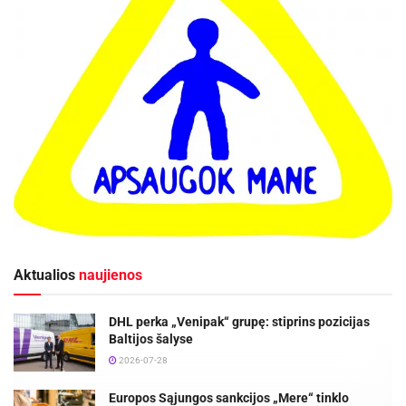
visuomene)
Aktualios
naujienos
DHL perka „Venipak“ grupę: stiprins pozicijas
Baltijos šalyse
2026-07-28
Europos Sąjungos sankcijos „Mere“ tinklo