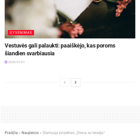
GYVENIMAS
Vestuvės gali palaukti: paaiškėjo, kas poroms
šiandien svarbiausia
2026-07-01
Pradžia
»
Naujienos
»
Startuoja projektas „Diena su teisėju“