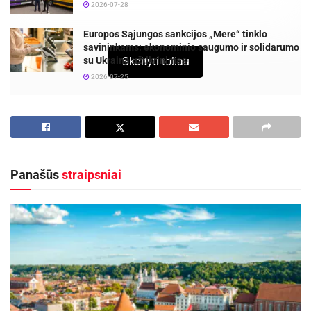
2026-07-28
Europos Sąjungos sankcijos „Mere“ tinklo
savininkams: ekonominio saugumo ir solidarumo
su Ukraina užtikrinimas
Skaityti toliau
2026-07-25
Panevėžio miesto apylinkės teismas dalyvauja
projekte „Diena su teisėju“ ir kviečia prisijungti
studentus.
Panašūs
straipsniai
Ar žinai, kokia yra teisėjo darbo diena? Kiek laiko
teisėjas praleidžia prie kompiuterio rašydamas
sprendimus, o kiek – teismo posėdžių salėje?
Arba kokie klausimai su kolegomis gvildenami
teisėjų pasitarimų kambariuose?
Studente, kviečiame dalyvauti projekte „Diena su