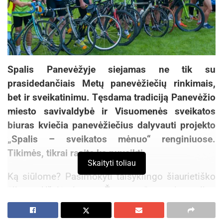
Spalis Panevėžyje siejamas ne tik su
prasidedančiais Metų panevėžiečių rinkimais,
bet ir sveikatinimu. Tęsdama tradiciją Panevėžio
miesto savivaldybė ir Visuomenės sveikatos
biuras kviečia panevėžiečius dalyvauti projekto
„Spalis – sveikatos mėnuo“ renginiuose.
Tikimės, tikrai rasite ką nuveikti.
Skaityti toliau
Ką siūlome? Pasimokyti taisyklingo šiaurietiško
ėjimo. Užsiėmimus „Žemynos“ progimnazijos
baseine bei Fizinės medicinos ir reabilitacijos
centre. Pilateso mankštas, kalanetiką,