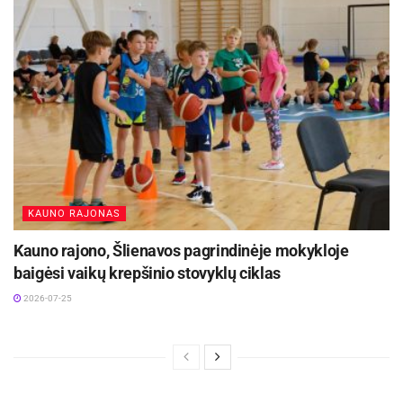
KAUNO RAJONAS
Kauno rajono, Šlienavos pagrindinėje mokykloje
baigėsi vaikų krepšinio stovyklų ciklas
2026-07-25