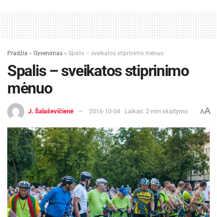
Pradžia
»
Gyvenimas
»
Spalis – sveikatos stiprinimo mėnuo
Spalis – sveikatos stiprinimo
mėnuo
A
J. Šalaševičienė
2016-10-04
Laikas: 2 min skaitymo
A