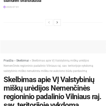
šiandien svarbiausia
2026-07-01
Pradžia
»
Skelbimai
»
Skelbimas apie VĮ Valstybinių miškų urėdijos
Nemenčinės regioninio padalinio Vilniaus raj. sav. teritorijoje vykdomą
valstybinio miško nenukirstu mišku ne aukciono būdu pardavimą
Skelbimas apie VĮ Valstybinių
miškų urėdijos Nemenčinės
regioninio padalinio Vilniaus raj.
sav. teritorijoje vykdomą