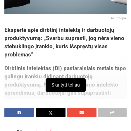
AI | freepik
Ekspertė apie dirbtinį intelektą ir darbuotojų
produktyvumą: „Svarbu suprasti, jog nėra vieno
stebuklingo įrankio, kuris išspręstų visas
problemas“
Dirbtinis intelektas (DI) pastaraisiais metais tapo
galingu įrankiu didinant darbuotojų
produktyvumą. Naudodami dirbtinio intelekto
Skaityti toliau
sprendimus, darbuotojai gali supaprastinti
užduotis, automatizuoti pasikartojančius
procesus ir atrasti daugiau galimybių sutelkti
dėmesį į strateginę bei kūrybinę veiklą. Mokslo
žurnalistė ir „Samsung“ ambasadorė Lietuvoje