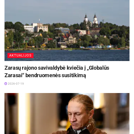
Jonavos ligoninėje gimė 300-asis šių metų
kūdikis
2026-08-04
Kauno rajone 700-asis šių metų kūdikis – Jonė iš
Ringaudų
2026-07-31
AKTUALIJOS
Vienas iš fizioterapijos privalumų yra tai, kad joje
Zarasų rajono savivaldybė kviečia į „Globalūs
nenaudojami vaistai ir neoperuojama –
Zarasai“ bendruomenės susitikimą
procedūrų metu naudojama elektros srovė,
2026-07-19
magnetiniai laukai, ultragarsas. kaip
terapinis
metodas
, fizioterapija pradėjo populiarėti XX
amžiaus viduryje, o pastaraisiais metais kaip
tinkama gydymo priemonė yra taikoma klinikose
ir net sporto klubuose.