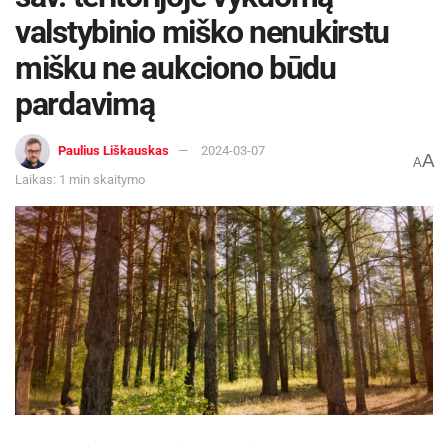
valstybinio miško nenukirstu
mišku ne aukciono būdu
pardavimą
Paulius Liškauskas
2024-03-07
A
A
Laikas: 1 min skaitymo