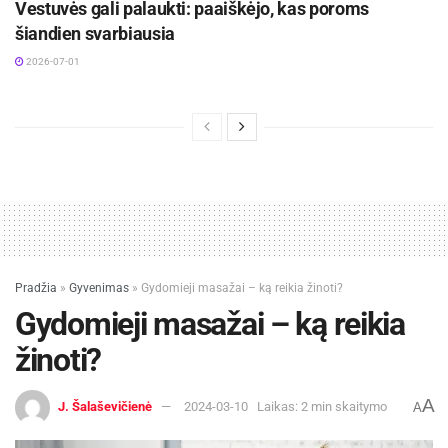
Vestuvės gali palaukti: paaiškėjo, kas poroms
šiandien svarbiausia
2026-07-01
Pradžia
»
Gyvenimas
»
Gydomieji masažai – ką reikia žinoti?
Gydomieji masažai – ką reikia
žinoti?
A
J. Šalaševičienė
2024-03-10
Laikas: 2 min skaitymo
A