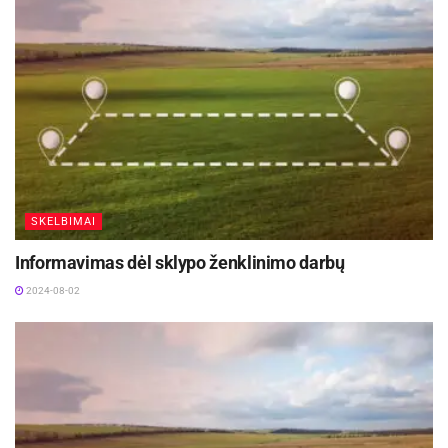
dų
659
Nemenčinė,
140
Nemenčinės sen.,
Vilniaus r. sav.
Vilni
2400
868
Vilniaus g. 22,
os
689
Mickūnai, Mickūnų
957
sen., Vilniaus r. sav.
Tauri
500
869
Vilniaus g. 22,
jos
827
Mickūnai, Mickūnų
108
sen., Vilniaus r. sav.
SKELBIMAI
Aktualios
naujienos
Informavimas dėl sklypo ženklinimo darbų
Radviliškio neįgalieji Pasvalio sporto šventėje
2024-08-02
laimėjo 6 medalius
2025-08-13
Informavimas dėl sklypo ženklinimo darbų
2024-08-02