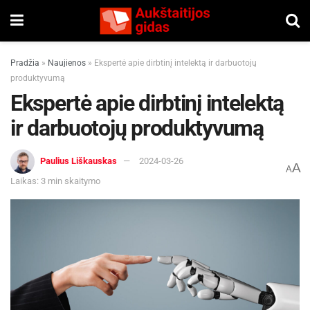
Pradžia
»
Naujienos
»
Ekspertė apie dirbtinį intelektą ir darbuotojų
produktyvumą
Ekspertė apie dirbtinį intelektą
ir darbuotojų produktyvumą
Paulius Liškauskas
2024-03-26
A
A
Laikas: 3 min skaitymo