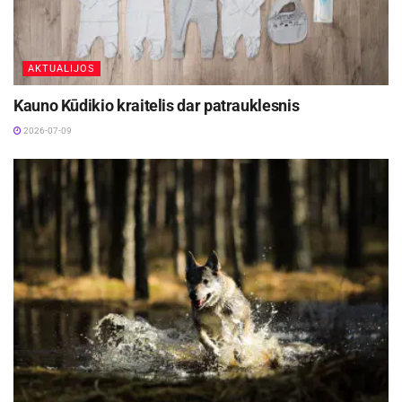
Patinimui mažinti;
Skausmui pašalinti;
AKTUALIJOS
Bendros paciento būklės normalizavimui;
Kauno Kūdikio kraitelis dar patrauklesnis
Švelniam atsigavimui po chemoterapijos.
2026-07-09
Taikant fizinius metodus alerginės reakcijos
pasireiškia labai retai ir nepastebima
priklausomybės nuo vaistų. Šiuolaikinė
fizioterapija sustiprina daugumos vaistų poveikį,
todėl sutrumpėja pacientų gydymo laikas.
Fizioterapinės procedūros yra neskausmingos,
neturi šalutinio poveikio organams ir audiniams.
Taikant fizioterapiją, pailgėja lėtinių ligų
remisijos laikotarpis, sumažėja atkritimų dažnis.
Fizioterapiją naudojame įvairiose medicinos