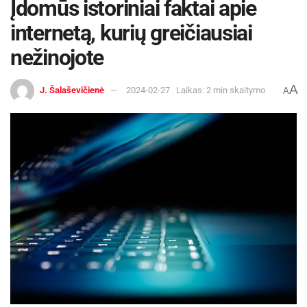
Įdomūs istoriniai faktai apie
internetą, kurių greičiausiai
nežinojote
A
J. Šalaševičienė
2024-02-27
Laikas: 2 min skaitymo
A