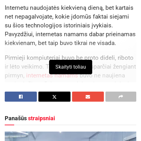
Internetu naudojatės kiekvieną dieną, bet kartais
net nepagalvojate, kokie įdomūs faktai siejami
su šios technologijos istoriniais įvykiais.
Pavyzdžiui, internetas namams dabar prieinamas
kiekvienam, bet taip buvo tikrai ne visada.
Pirmieji kompiuteriai buvo be proto dideli, riboto
ir lėto veikimo. Technologijoms sparčiai žengiant
Skaityti toliau
pirmyn,
internetas namams
buvo ne naujiena
pasiturinčiose šeimose, o dabar juo naudojasi
praktiškai kiekvienas išsivysčiusių šalių namų
ūkis.
Panašūs
straipsniai
Aktualios
naujienos
Netrukus Zarasuose – aktorinio meistriškumo
kursai su aktore Emilija Latėnaite