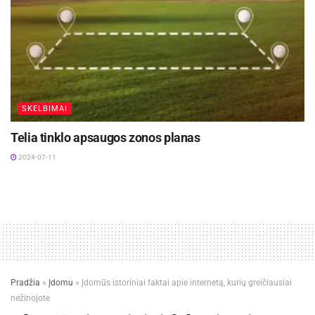
SKELBIMAI
Telia tinklo apsaugos zonos planas
2024-07-11
Pradžia
»
Įdomu
»
Įdomūs istoriniai faktai apie internetą, kurių greičiausiai
nežinojote