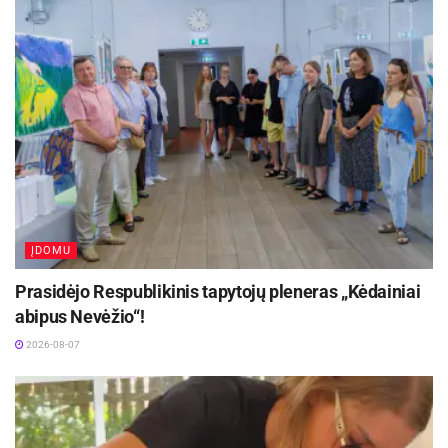
2026-08-08
Kviečiama dalyvauti visoje Lietuvoje
vykstančiame konkurse „Tvari Lietuva“
2026-08-07
Įdomūs istoriniai faktai apie internetą
Domeno registracija kažkada buvo nemokama.
Tik
1995 metais tai tapo mokama paslauga.
ĮDOMU
Pirmasis elektroninis šlamštas buvo išsiųstas dar
Prasidėjo Respublikinis tapytojų pleneras „Kėdainiai
1978 metais.
Juos siuntė Gary Thuerk „Arpanet“
abipus Nevėžio“!
vartotojams, siūlydamas pirkti kompiuterius. Tiesa,
2026-08-07
pats terminas „spam“ (šlamštas) vartojamas tik nuo
1993 metų. Kad ir kaip griežtai naudojami filtrai,
įvairūs nepageidaujami laiškai ir reklamos daugiau ar
mažiau el. pašto dėžutes pasiekia ir šiomis dienomis.