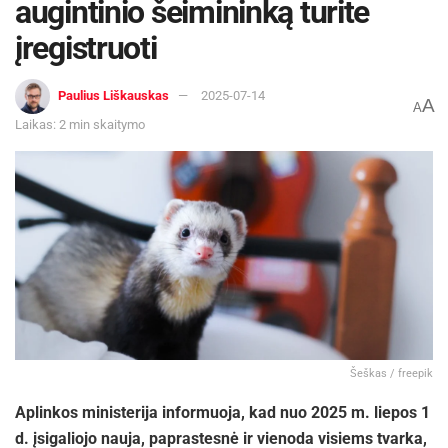
augintinio šeimininką turite
įregistruoti
Paulius Liškauskas
2025-07-14
A
A
Laikas: 2 min skaitymo
Šeškas / freepik
Aplinkos ministerija informuoja, kad nuo 2025 m. liepos 1
d. įsigaliojo nauja, paprastesnė ir vienoda visiems tvarka,