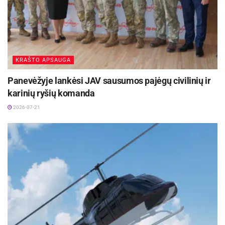
KRAŠTO APSAUGA
Panevėžyje lankėsi JAV sausumos pajėgų civilinių ir
karinių ryšių komanda
2026-07-21