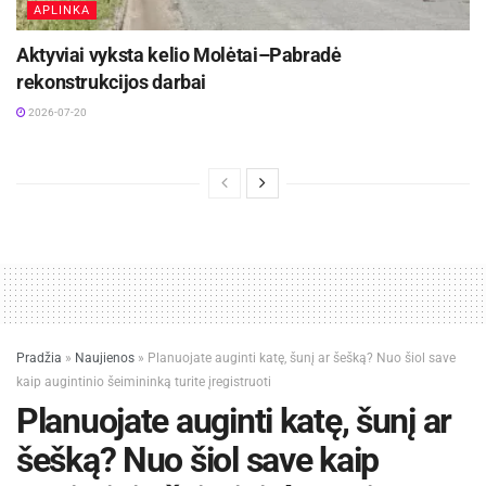
APLINKA
Aktyviai vyksta kelio Molėtai–Pabradė
rekonstrukcijos darbai
2026-07-20
Pradžia
»
Naujienos
»
Planuojate auginti katę, šunį ar šešką? Nuo šiol save
kaip augintinio šeimininką turite įregistruoti
Planuojate auginti katę, šunį ar
šešką? Nuo šiol save kaip