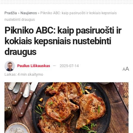
Pradžia
»
Naujienos
»
Pikniko ABC: kaip pasiruošti ir kokiais kepsniais
nustebinti draugus
Pikniko ABC: kaip pasiruošti ir
kokiais kepsniais nustebinti
draugus
Paulius Liškauskas
2025-07-14
A
A
Laikas: 4 min skaitymo