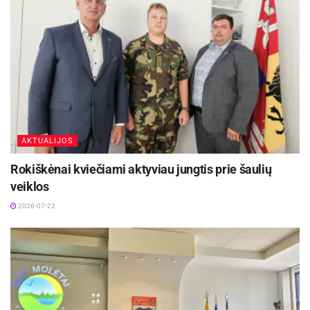
Juos patiekite su daržovėmis. Paprikas perpjaukite į 4
dalis, pašalinkite sėklytes. Paprikas bei pomidorus
apšlakstykite aliejumi ir kepkite ant grotelių:
pomidorus 2–3 minutes, paprikas – 5–7 minutes.
Skanaus!
AKTUALIJOS
Rokiškėnai kviečiami aktyviau jungtis prie šaulių
veiklos
2026-07-22