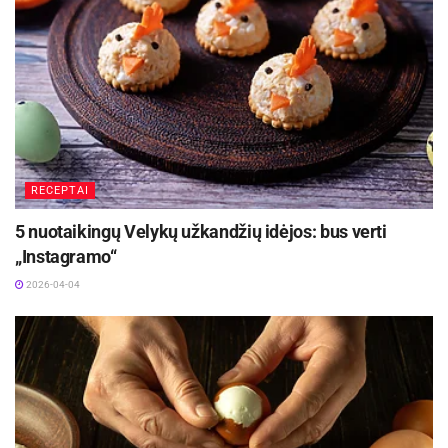
bus galima sudėti ant storesnių iš pagaliukų
sustatytų stovų.
Marinuodami mėsą, improvizuokite
Aktualios
naujienos
Skaniausi vasaros kokteiliai be alkoholio:
RECEPTAI
Lietuvoje atgimsta mažai girdėtas ingredientas
2026-06-24
5 nuotaikingų Velykų užkandžių idėjos: bus verti
„Instagramo“
Šašlykų sezonas prasideda: šefai atskleidė, kaip
iškepti sultingą mėsą ir su kuo ją patiekti
2026-04-04
2026-04-30
Net jei nuolat susilaukiate komplimentų už
gardžius mėsos kepsnius ir saugote kelis savo
firminius receptus, verta išbandyti šį tą naujo ir