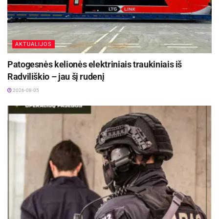
AKTUALIJOS
Patogesnės kelionės elektriniais traukiniais iš
Radviliškio – jau šį rudenį
2026-08-05
Aktualios
naujienos