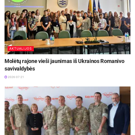
AKTUALIJOS
Molėtų rajone vieši jaunimas iš Ukrainos Romanivo
savivaldybės
2026-07-21