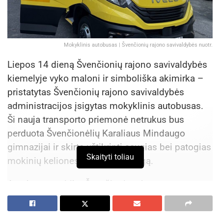
Mokyklinis autobusas | Švenčionių rajono savivaldybės nuotr.
Liepos 14 dieną Švenčionių rajono savivaldybės
kiemelyje vyko maloni ir simboliška akimirka –
pristatytas Švenčionių rajono savivaldybės
administracijos įsigytas mokyklinis autobusas.
Ši nauja transporto priemonė netrukus bus
perduota Švenčionėlių Karaliaus Mindaugo
gimnazijai ir skirta užtikrinti saugias bei patogias
Skaityti toliau
mokinių keliones į ugdymo įstaigą.
Autobusą pasitiko Švenčionių rajono
savivaldybės vadovai: meras Rimantas Klipčius,
vicemerai Violeta Čepukovair Erikas Demidovas,