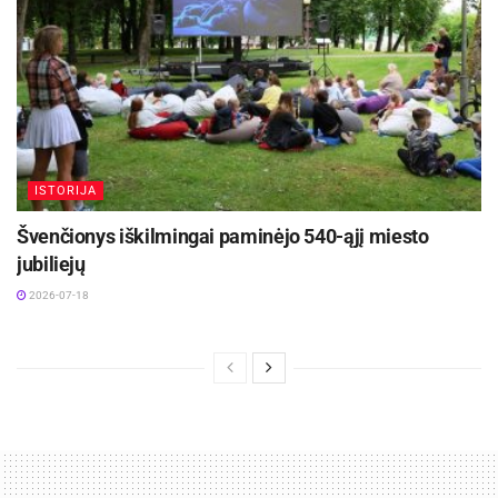
ISTORIJA
Švenčionys iškilmingai paminėjo 540-ąjį miesto
jubiliejų
2026-07-18