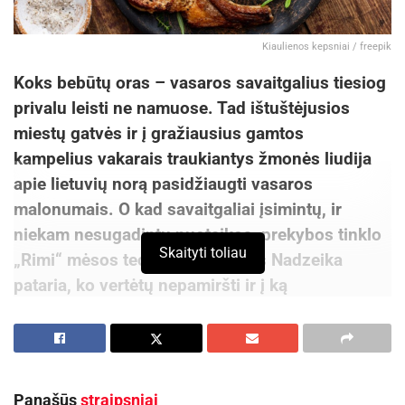
Kiaulienos kepsniai / freepik
Koks bebūtų oras – vasaros savaitgalius tiesiog
privalu leisti ne namuose. Tad ištuštėjusios
miestų gatvės ir į gražiausius gamtos
kampelius vakarais traukiantys žmonės liudija
apie lietuvių norą pasidžiaugti vasaros
malonumais. O kad savaitgaliai įsimintų, ir
niekam nesugadintų nuotaikos, prekybos tinklo
Skaityti toliau
„Rimi“ mėsos technologas Vidas Nadzeika
pataria, ko vertėtų nepamiršti ir į ką
piknikautojams atkreipti dėmesį.
Svarbu saugiai transportuoti ir laikyti maistą
Kartais, maistą gabenant ne itin sandariuose
Panašūs
straipsniai