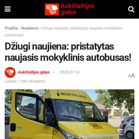
Pradžia
»
Naujienos
»
Džiugi naujiena: pristatytas naujasis mokyklinis
autobusas!
Džiugi naujiena: pristatytas
naujasis mokyklinis autobusas!
Aukštaitijos gidas
2025-07-14
A
A
Laikas: 1 min skaitymo