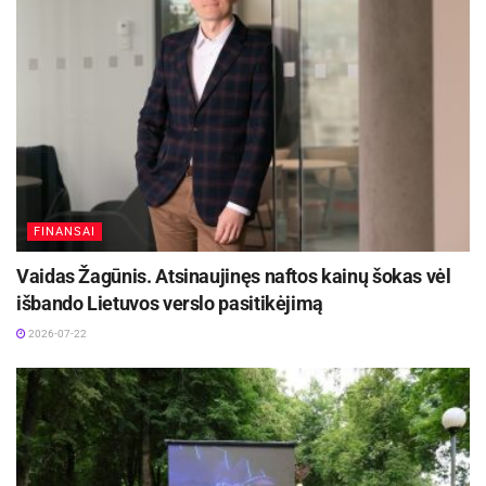
FINANSAI
Vaidas Žagūnis. Atsinaujinęs naftos kainų šokas vėl
išbando Lietuvos verslo pasitikėjimą
2026-07-22