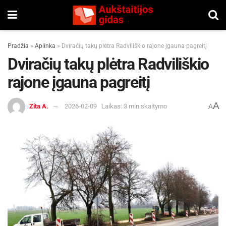
Pradžia
»
Aplinka
»
Dviračių takų plėtra Radviliškio rajone įgauna pagreitį
Dviračių takų plėtra Radviliškio
rajone įgauna pagreitį
A
Zita A.
2026-02-09
Laikas: 3 min skaitymo
A