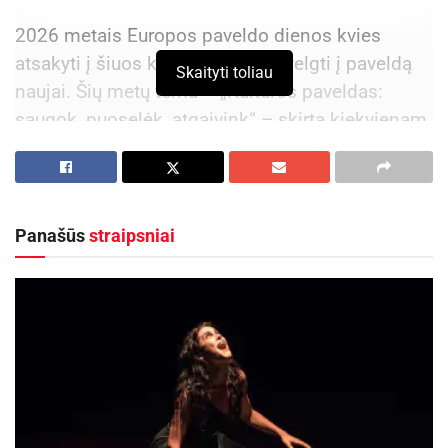
2026 metais Europos paveldo dienos kvies
atsakyti į šiuos klausimus ir pažvelgti į paveldą
Skaityti toliau
naujai. Šių metų tema – „Kultūros paveldas:
saugok, puoselėk, atgaivink“ – skirta kiekvienam
iš mūsų, nes paveldas gyvas tiek, kiek mes jį
pastebime, suprantame ir įprasminame.
Rugsėjo 17–27 dienomis
visoje Lietuvoje net
Panašūs
straipsniai
dešimt dienų bus skirtos dialogui su paveldu: per
pasivaikščiojimus, susitikimus, kūrybines veiklas
ir patyrimus, kurie leidžia ne tik pažinti praeitį, bet
ir atrasti save.
Šiandien gyvename greitame, skaitmeniniame
pasaulyje: socialiniai tinklai, dirbtinis intelektas ir
nuolatinis informacijos srautas keičia mūsų