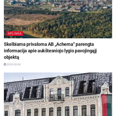
APLINKA
Skelbiama privaloma AB „Achema“ parengta
informacija apie aukštesniojo lygio pavojingąjį
objektą
2026-08-06