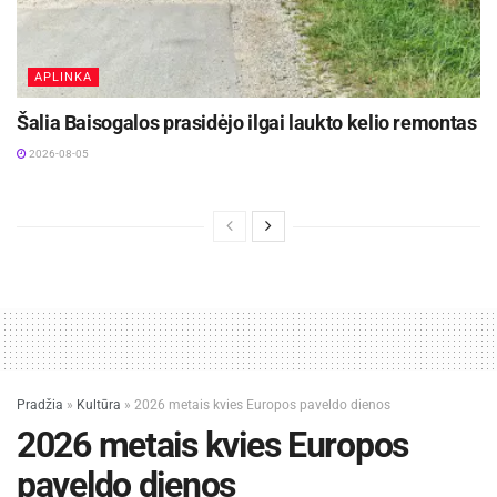
APLINKA
Šalia Baisogalos prasidėjo ilgai laukto kelio remontas
2026-08-05
Pradžia
»
Kultūra
»
2026 metais kvies Europos paveldo dienos
2026 metais kvies Europos
paveldo dienos