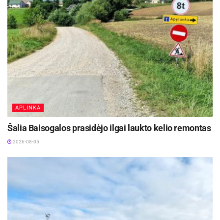
sankryžų dangos, o žvyro ar grunto nuovažos –
išasfaltuotos. Didelis dėmesys skiriamas ir
žmonėms su negalia.
Aktualios
naujienos
Rokiškyje užbaigtas remontuoti Respublikos
gatvės dviračių ir pėsčiųjų takas
2026-08-07
APLINKA
Šalia Baisogalos prasidėjo ilgai laukto kelio remontas
Biržų rajone planuojama Širvėnos ežero Astravo
užtvankos rekonstrukcija
2026-08-05
2026-08-07
Šiais metais – dar daugiau naujų dviračių takų
Vien tik šiuo projektu savivaldybės planai
nesibaigia. Iki 2026 metų vasaros vidurio