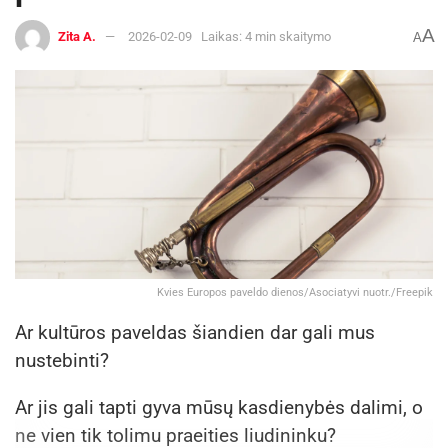
A
Zita A.
2026-02-09
Laikas: 4 min skaitymo
A
Kvies Europos paveldo dienos/Asociatyvi nuotr./Freepik
Ar kultūros paveldas šiandien dar gali mus
nustebinti?
Ar jis gali tapti gyva mūsų kasdienybės dalimi, o
ne vien tik tolimu praeities liudininku?