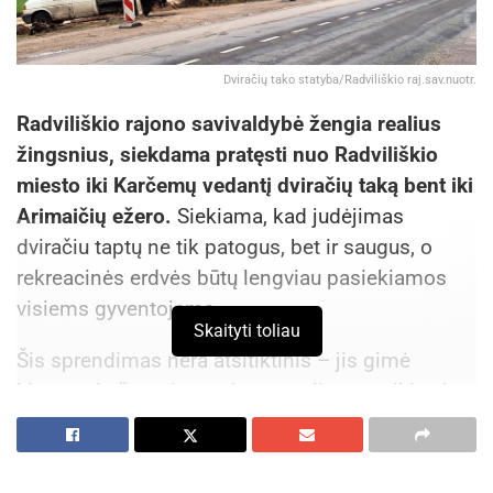
Dviračių tako statyba/Radviliškio raj.sav.nuotr.
Radviliškio rajono savivaldybė žengia realius
žingsnius, siekdama pratęsti nuo Radviliškio
miesto iki Karčemų vedantį dviračių taką bent iki
Arimaičių ežero.
Siekiama, kad judėjimas
dviračiu taptų ne tik patogus, bet ir saugus, o
rekreacinės erdvės būtų lengviau pasiekiamos
visiems gyventojams.
Skaityti toliau
Šis sprendimas nėra atsitiktinis – jis gimė
klausantis žmonių, vertinant realius poreikius ir
ieškant ilgalaikių sprendimų, kurie tarnautų ne
vienerius metus. Šie darbai yra dalis platesnio
savivaldybės plano nuosekliai plėtoti dviračių