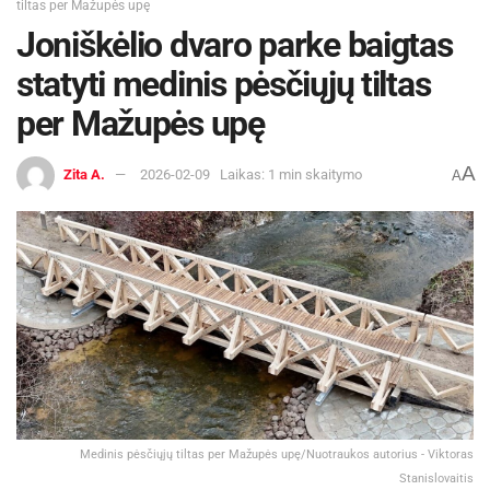
tiltas per Mažupės upę
Joniškėlio dvaro parke baigtas
statyti medinis pėsčiųjų tiltas
per Mažupės upę
A
Zita A.
2026-02-09
Laikas: 1 min skaitymo
A
Medinis pėsčiųjų tiltas per Mažupės upę/Nuotraukos autorius - Viktoras
Stanislovaitis