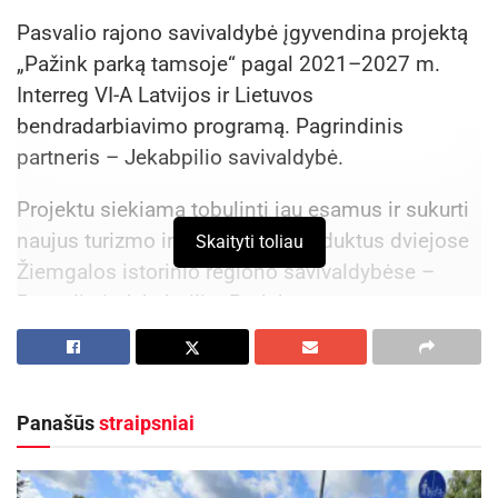
Pasvalio rajono savivaldybė įgyvendina projektą
„Pažink parką tamsoje“ pagal 2021–2027 m.
Interreg VI-A Latvijos ir Lietuvos
bendradarbiavimo programą. Pagrindinis
partneris – Jekabpilio savivaldybė.
Projektu siekiama tobulinti jau esamus ir sukurti
naujus turizmo ir laisvalaikio produktus dviejose
Skaityti toliau
Žiemgalos istorinio regiono savivaldybėse –
Pasvalio ir Jekabpilio. Projekto metu
aktualizuojamas Joniškėlio dvaro sodybos
parkas ir Krustpilio pilies parkas. Projektu
akcentuojamos edukacinės veiklos parke
Panašūs
straipsniai
tamsiuoju paros metu. Į parko erdves įžengs
modernios informacinės technologijos. Jau
sukurta virtualios realybės programa (patirtis),