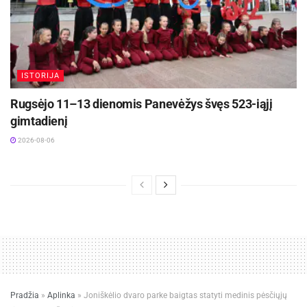
ISTORIJA
Rugsėjo 11–13 dienomis Panevėžys švęs 523-iąjį
gimtadienį
2026-08-06
Pradžia
»
Aplinka
»
Joniškėlio dvaro parke baigtas statyti medinis pėsčiųjų