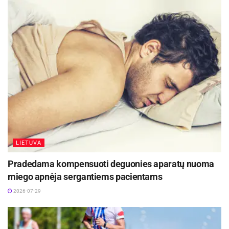
Pasak jos, vaistinėje neretai sulaukiama žmonių,
ieškančių patarimų, kaip palengvinti kelionę ir
išvengti nemalonių pojūčių. Vienu iš atvejų
vaistininkė prisimena neseniai apsilankiusią
mamą su šešerių metų berniuku. Planuodama 4–
5 valandų kelionę automobiliu, moteris skundėsi,
kad sūnus visada jaučiasi blogai – jį pykina,
svaigsta galva.
LIETUVA
„Pasiūliau apyrankę nuo pykinimo, patariau,
Pradedama kompensuoti deguonies aparatų nuoma
kokioje pozicijoje būtų geriausia sėdėti,
miego apnėja sergantiems pacientams
priminiau, kad prieš kelionę reikėtų pavalgyti
2026-07-29
lengvo maisto, praverti langą ir nepamiršti turėti
vandens“, – pasakoja vaistininkė.