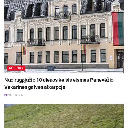
Žymos:
Panevėžio miesto savivaldybė
APLINKA
Nuo rugpjūčio 10 dienos keisis eismas Panevėžio
Vakarinės gatvės atkarpoje
2026-08-06