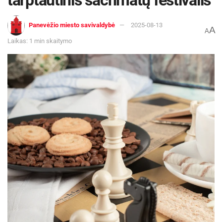
tarptautinis šachmatų festivalis
Panevėžio miesto savivaldybė
2025-08-13
A
A
Laikas: 1 min skaitymo