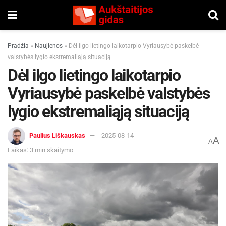
Pradžia
»
Naujienos
»
Dėl ilgo lietingo laikotarpio Vyriausybė paskelbė
valstybės lygio ekstremaliąją situaciją
Dėl ilgo lietingo laikotarpio
Vyriausybė paskelbė valstybės
lygio ekstremaliąją situaciją
Paulius Liškauskas
2025-08-14
A
A
Laikas: 3 min skaitymo