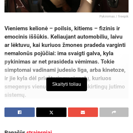
užregistruojamas, o oficialus atsakymas
pateikiamas ne vėliau kaip per 14 kalendorinių
Pykinimas / freepik
dienų nuo prašymo gavimo dienos.
Vieniems kelionė – poilsis, kitiems – fizinis ir
emocinis iššūkis. Keliaujant automobiliu, laivu
ar lėktuvu, kai kuriuos žmones pradeda varginti
Lietuvos Respublikos Vyriausybės informacija
nemalonūs pojūčiai: ima svaigti galva, kyla
pykinimas ar net prasideda vėmimas. Tokie
simptomai vadinami judesio liga, arba kinetoze,
ir jie kyla dėl prieštaringų signalų, kuriuos
Skaityti toliau
smegenys vienu metu gauna iš skirtingų jutimo
sistemų.
Šią būklę lemia neatitikimas tarp to, ką mato
akys, ir to, ką jaučia kūnas pasyvaus judėjimo
Panašūs
straipsniai