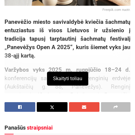
Freepik.com nuotr.
Panevėžio miesto savivaldybė kviečia šachmatų
entuziastus iš visos Lietuvos ir užsienio į
tradicija tapusį tarptautinį šachmatų festivalį
„Panevėžys Open A 2025“, kuris šiemet vyks jau
38-ąjį kartą.
Varžybos vyks 2025 m. rugpjūčio 18–24 d.
konferencijų salėje VASARIO renginių erdvėje
Skaityti toliau
(Aukštaičių g. 88, Panevėžys). Renginį
organizuoja IO Arvydas Baltrūnas ir Panevėžio
šachmatų klubas.
Aktualios
naujienos
Panašūs
straipsniai
Maudytis galima visose Panevėžio maudyklose,