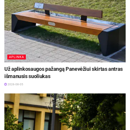
APLINKA
Už aplinkosaugos pažangą Panevėžiui skirtas antras
išmanusis suoliukas
2026-08-05