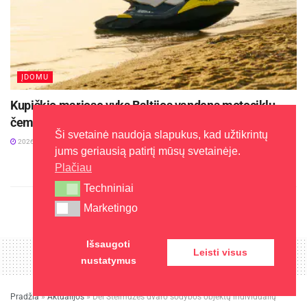
ĮDOMU
Kupiškio mariose vyks Baltijos vandens motociklų
čempionato finalas
Ši svetainė naudoja slapukus, kad užtikrintų
2026-08-04
jums geriausią patirtį mūsų svetainėje.
Plačiau
Techniniai
Techniniai
Marketingo
Marketingo
Išsaugoti
Leisti visus
nustatymus
Pradžia
»
Aktualijos
»
Dėl Stelmužės dvaro sodybos objektų individualių