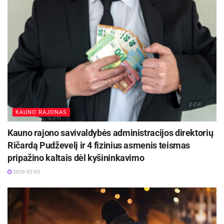
rodo, jog dėl šiltėjančios atmosferos daugėja
labai smarkaus lietaus atvejų, kuomet per trumpą
laikotarpį iškrenta labai didelis kritulių kiekis.
Aktualios
naujienos
Vasarą suaktyvėja dviračių ir paspirtukų vagys:
KAUNO RAJONAS
ekspertai primena, kaip apsaugoti savo turtą
2026-05-26
Kauno rajono savivaldybės administracijos direktorių
Ričardą Pudževelį ir 4 fizinius asmenis teismas
Dėl trikdžių „Rinkėjo puslapyje“ LVAT pratęsė
piliečių referendumo iniciatyvos įgyvendinimo
pripažino kaltais dėl kyšininkavimo
terminą
2026-02-05
2026-05-04
Patarimai gyventojams ir