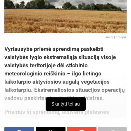
Laukai | Freepik
Vyriausybė priėmė sprendimą paskelbti
valstybės lygio ekstremaliąją situaciją visoje
valstybės teritorijoje dėl stichinio
meteorologinio reiškinio – ilgo lietingo
laikotarpio aktyviosios augalų vegetacijos
laikotarpiu. Ekstremaliosios situacijos operacijų
vadovu paskirtas žemės ūkio ministras.
Skaityti toliau
Priėmus šį sprendimą, atsiveria platesnės
galimybės labiau konsoliduotai, valstybės mastu
teikti paramą nuo stichinio reiškinio