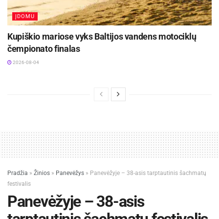
irklavimo trenerių komandą sudaro Dalia
ĮDOMU
Vaičikonienė, Edita Simonaitytė, Vytautas
Kupiškio mariose vyks Baltijos vandens motociklų
Vaičikonis ir Pavelas Bespalovas.
čempionato finalas
2026-08-04
Pradžia
»
Žinios
»
Panevėžys
»
Panevėžyje – 38-asis tarptautinis šachmatų
festivalis
Panevėžyje – 38-asis