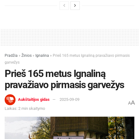
Pradžia
»
Žinios
»
Ignalina
»
Prieš 165 metus Ignaliną pravažiavo pirmasis
garvežys
Prieš 165 metus Ignaliną
pravažiavo pirmasis garvežys
Aukštaitijos gidas
2025-09-09
A
A
Laikas: 2 min skaitymo