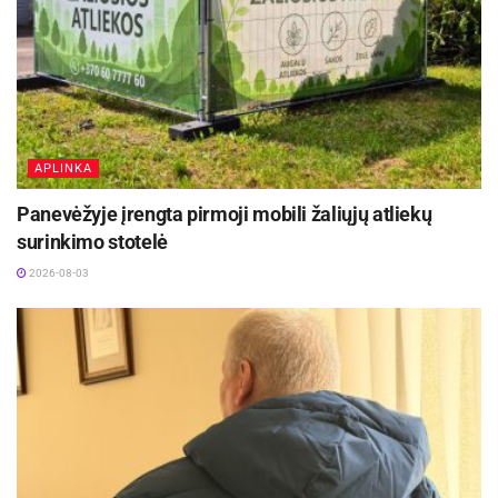
APLINKA
Panevėžyje įrengta pirmoji mobili žaliųjų atliekų
surinkimo stotelė
2026-08-03