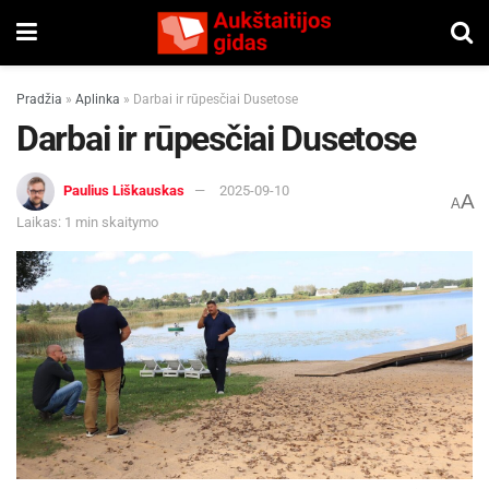
Pradžia
»
Aplinka
»
Darbai ir rūpesčiai Dusetose
Darbai ir rūpesčiai Dusetose
Paulius Liškauskas
2025-09-10
A
A
Laikas: 1 min skaitymo