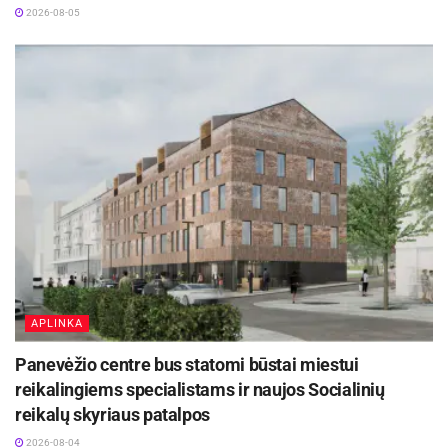
2026-08-05
APLINKA
Panevėžio centre bus statomi būstai miestui
reikalingiems specialistams ir naujos Socialinių
reikalų skyriaus patalpos
2026-08-04