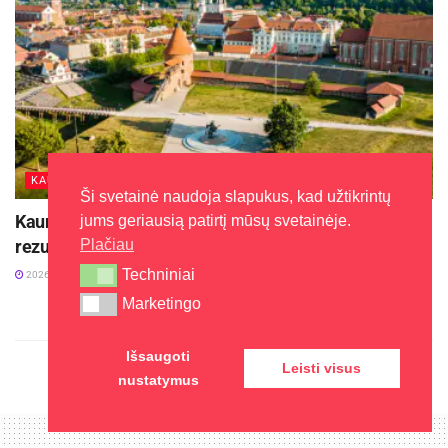
KAUNAS
Ši svetainė naudoja slapukus, kad užtikrintų
Kauno abiturientų valstybinių brandos egzaminų
jums geriausią patirtį mūsų svetainėje.
Plačiau
rezultatai – vėl geriausi šalyje
Techniniai
Techniniai
2026-07-24
Marketingo
Marketingo
Išsaugoti
Leisti visus
nustatymus