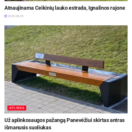
Atnaujinama Ceikinių lauko estrada, Ignalinos rajone
2026-08-05
APLINKA
Už aplinkosaugos pažangą Panevėžiui skirtas antras
išmanusis suoliukas