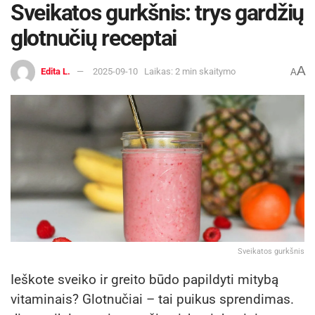
Sveikatos gurkšnis: trys gardžių
glotnučių receptai
A
Edita L.
2025-09-10
Laikas: 2 min skaitymo
A
Sveikatos gurkšnis
Ieškote sveiko ir greito būdo papildyti mitybą
vitaminais? Glotnučiai – tai puikus sprendimas.