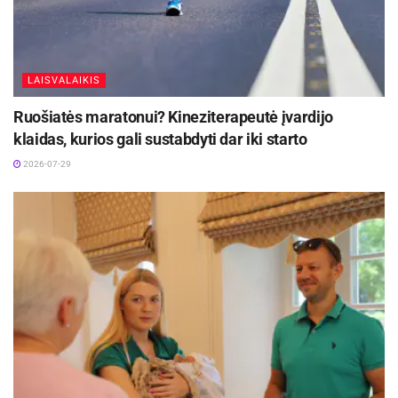
Iki dešimtadalio skubiosios medicinos pagalbos
paslaugų galės būti suteiktos išplėstinės
praktikos slaugytojų
LAISVALAIKIS
2026-08-06
Ruošiatės maratonui? Kineziterapeutė įvardijo
Jonavos ligoninėje gimė 300-asis šių metų
kūdikis
klaidas, kurios gali sustabdyti dar iki starto
2026-08-04
2026-07-29
Jums reikės:
1/2 stiklinės šaldytų mėlynių;
1/2 stiklinės šaldytų aviečių;
1/2 banano;
150 ml natūralaus kefyro arba graikiško jogurto;
1 arbatinio šaukštelio medaus (nebūtina).