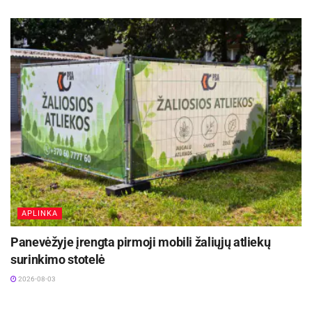
APLINKA
Panevėžyje įrengta pirmoji mobili žaliųjų atliekų
surinkimo stotelė
2026-08-03