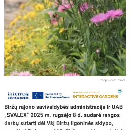
Freepik.com nuotr.
Biržų rajono savivaldybės administracija ir UAB
„SVALEX“ 2025 m. rugsėjo 8 d. sudarė rangos
darbų sutartį dėl VšĮ Biržų ligoninės sklypo,