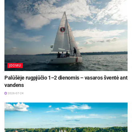
Kultūros centro ir G. Mackonienės nuotraukos
Šaltinis:
Ignalinos savivaldybė
Žymos:
Savivalda
ĮDOMU
Palūšėje rugpjūčio 1–2 dienomis – vasaros šventė ant
vandens
2026-07-24