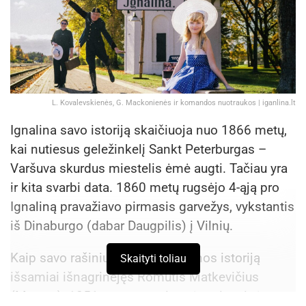
L. Kovalevskienės, G. Mackonienės ir komandos nuotraukos | iganlina.lt
Ignalina savo istoriją skaičiuoja nuo 1866 metų,
kai nutiesus geležinkelį Sankt Peterburgas –
Varšuva skurdus miestelis ėmė augti. Tačiau yra
ir kita svarbi data. 1860 metų rugsėjo 4-ąją pro
Ignaliną pravažiavo pirmasis garvežys, vykstantis
iš Dinaburgo (dabar Daugpilis) į Vilnių.
Kaip savo rašiniuose mini Ignalinos istoriją
Skaityti toliau
išsamiai išnagrinėjęs Romutis Matkevičius
(Matuza), 1851 metų vasario mėnesį carinės