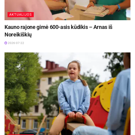
Gaminimo eiga:
AKTUALIJOS
Visus ingredientus sudėkite į trintuvą.
Kauno rajone gimė 600-asis kūdikis – Arnas iš
Plakite, kol uogos susmulkės ir glotnutis taps švelnus.
Noreikiškių
Jei reikia, įpilkite šiek tiek vandens, kad glotnutis būtų
2026-07-22
skystesnis.
Patiekite iš karto – gaivus, skanus ir natūralus!
Tropikų dvelksmas – glotnutis su
mangais ir kokosu
Kai norisi egzotikos ir šiek tiek saldumo, šis
glotnutis – nepakeičiamas. Mango vaisius
aprūpina organizmą vitaminu A ir beta karotenu,
o kokosų pienas prideda švelnaus kremiškumo.