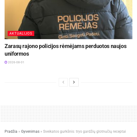
AKTUALIJOS
Zarasų rajono policijos rėmėjams perduotos naujos
uniformos
2026-08-01
Pradžia
»
Gyvenimas
»
Sveikatos gurkšnis: trys gardžių glotnučių receptai