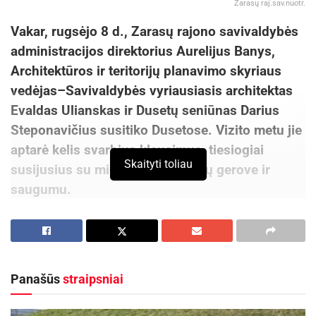
Zarasų raj.sav.nuotr.
Vakar, rugsėjo 8 d., Zarasų rajono savivaldybės
administracijos direktorius Aurelijus Banys,
Architektūros ir teritorijų planavimo skyriaus
vedėjas–Savivaldybės vyriausiasis architektas
Evaldas Ulianskas ir Dusetų seniūnas Darius
Steponavičius susitiko Dusetose. Vizito metu jie
aptarė kelis svarbius klausimus, tiesiogiai
Skaityti toliau
susijusius su miestelio gyventojų gerove ir
saugumu.
Sartų ežero pakrantė
Su specialistais diskutuota ruošiantis projektui
„Sartų ežero Dusetose pritaikymas lankymui“ –
Panašūs
straipsniai
aptarta, kaip geriausiai pritaikyti pakrantę
mažajai laivybai bei rekreacijai. Šis klausimas