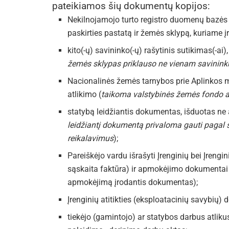
pateikiamos šių dokumentų kopijos:
Nekilnojamojo turto registro duomenų bazės 
paskirties pastatą ir žemės sklypą, kuriame įre
kito(-ų) savininko(-ų) rašytinis sutikimas(-ai
žemės sklypas priklauso ne vienam savinink
Nacionalinės žemės tarnybos prie Aplinkos mi
atlikimo (
taikoma valstybinės žemės fondo 
statybą leidžiantis dokumentas, išduotas ne 
leidžiantį dokumentą privaloma gauti pagal
reikalavimus
);
Pareiškėjo vardu išrašyti Įrenginių bei Įreng
sąskaita faktūra) ir apmokėjimo dokumentai
apmokėjimą įrodantis dokumentas);
Įrenginių atitikties (eksploatacinių savybių) de
tiekėjo (gamintojo) ar statybos darbus atlik