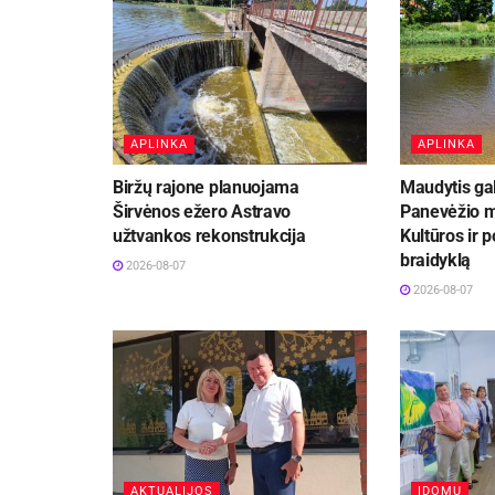
APLINKA
APLINKA
Biržų rajone planuojama
Maudytis ga
Širvėnos ežero Astravo
Panevėžio m
užtvankos rekonstrukcija
Kultūros ir p
braidyklą
2026-08-07
2026-08-07
AKTUALIJOS
ĮDOMU