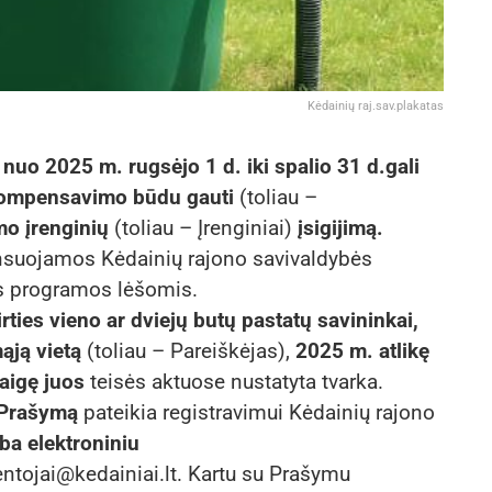
Kėdainių raj.sav.plakatas
i
nuo 2025 m. rugsėjo 1 d. iki spalio 31 d.gali
 kompensavimo būdu gauti
(toliau –
mo įrenginių
(toliau – Įrenginiai)
įsigijimą.
inansuojamos Kėdainių rajono savivaldybės
s programos lėšomis.
ies vieno ar dviejų butų pastatų savininkai,
ąją vietą
(toliau – Pareiškėjas),
2025 m. atlikę
baigę juos
teisės aktuose nustatyta tvarka.
 Prašymą
pateikia registravimui Kėdainių rajono
rba elektroniniu
entojai@kedainiai.lt. Kartu su Prašymu