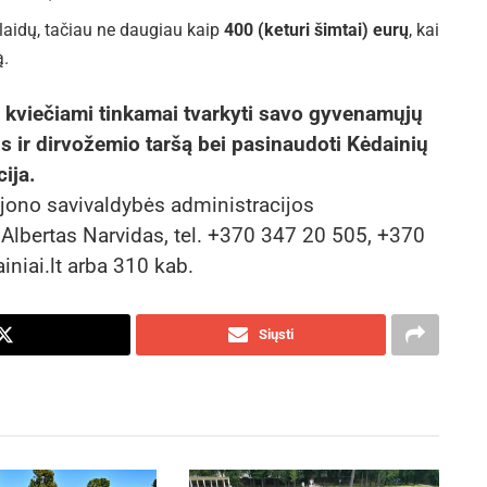
laidų, tačiau ne daugiau kaip
400 (keturi šimtai) eurų
, kai
ą.
 kviečiami tinkamai tvarkyti savo gyvenamųjų
 ir dirvožemio taršą bei pasinaudoti Kėdainių
ija.
ajono savivaldybės administracijos
 Albertas Narvidas, tel. +370 347 20 505, +370
iniai.lt arba 310 kab.
Siųsti