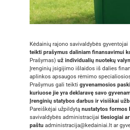
Kėdainių rajono savivaldybės gyventoja
teikti prašymus daliniam finansavimui
Prašymas)
už individualių nuotekų valy
Įrenginių įsigijimo išlaidos iš dalies f
aplinkos apsaugos rėmimo specialiosio
Prašymus gali teikti
gyvenamosios paskirt
kuriuose jie yra deklaravę savo gyvenam
Įrenginių statybos darbus ir visiškai už
Pareiškėjai užpildytą
nustatytos formos
savivaldybės administracijai
tiesiogiai a
paštu
administracija@kedainiai.lt ar gyv