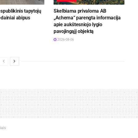
spublikinis tapytojų
Skelbiama privaloma AB
dainiai abipus
„Achema“ parengta informacija
apie aukštesniojo lygio
pavojingąjį objektą
2026-08-06
iais