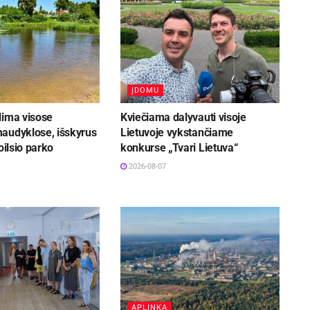
ĮDOMU
lima visose
Kviečiama dalyvauti visoje
audyklose, išskyrus
Lietuvoje vykstančiame
oilsio parko
konkurse „Tvari Lietuva“
2026-08-07
APLINKA