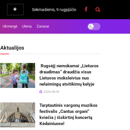
Sekmadienis, 9 rugpjūčio
Ukmergė
Utena
Zarasai
Aktualijos
Rugsėjį nemokamai „Lietuvos
draudimas“ draudžia visus
Lietuvos moksleivius nuo
nelaimingų atsitikimų kelyje
2026-08-09
Tarptautinis vargonų muzikos
festivalis „Cantus organi“
kviečia į išskirtinį koncertą
Kėdainiuose!