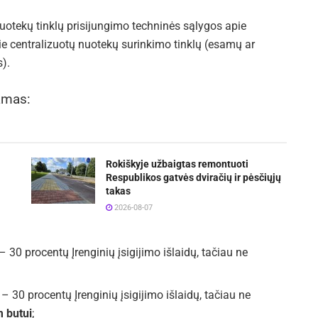
uotekų tinklų prisijungimo techninės sąlygos apie
rie centralizuotų nuotekų surinkimo tinklų (esamų ar
).
amas:
Rokiškyje užbaigtas remontuoti
Respublikos gatvės dviračių ir pėsčiųjų
takas
2026-08-07
30 procentų Įrenginių įsigijimo išlaidų, tačiau ne
 30 procentų Įrenginių įsigijimo išlaidų, tačiau ne
m butui
;