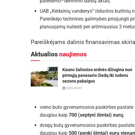
paleidimo–derinimo darbų aktas;
UAB „Kėdainių vandenys“ išduotos buitinių n
Pareiškėjo technines galimybes prisijungti p
planuojamų nutiesti per artimiausius 3 metus
Pareiškėjams dalinis finansavimas skiri
Aktualios
naujienos
Kauno žaliosios erdvės džiugina nuo
pirmųjų pavasario žiedų iki rudens
sezono pabaigos
2026-08-07
vieno buto gyvenamosios paskirties pastate – 
daugiau kaip
700 (septyni šimtai) eurų
;
dviejų butų gyvenamosios paskirties pastate –
daugiau kaip
500 (penki šimtai) eurų viena