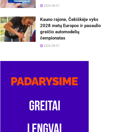
2026-08-07
Kauno rajone, Čekiškėje vyks
2028 metų Europos ir pasaulio
greičio automodelių
čempionatas
2026-08-07