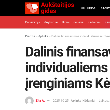
NAUJIENOS
SPORT
Panevėžys
Anykščiai
Biržai
Jonava
Kėdainiai
Kai
Pradžia
»
Aplinka
»
Dalinis finansavimas individualiems nuotek
Dalinis finans
individualiems
įrenginiams Kė
Zita A.
2025-10-25
Aplinka
Kėdainiai
Laikas: