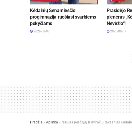
Kėdainių Senamiesčio
Prasidėjo Re
progimnazija ruošiasi svarbiems
pleneras „Kė
pokyčiams
Nevėžio“!
2026-08-07
2026-08-07
Pradžia
»
Aplinka
»
Naujas pėsčiųjų ir dviračių takas ties Kėdain