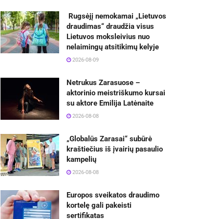
Rugsėjį nemokamai „Lietuvos
draudimas“ draudžia visus
Lietuvos moksleivius nuo
nelaimingų atsitikimų kelyje
2026-08-09
Netrukus Zarasuose –
aktorinio meistriškumo kursai
su aktore Emilija Latėnaite
2026-08-08
„Globalūs Zarasai“ subūrė
kraštiečius iš įvairių pasaulio
kampelių
2026-08-08
Europos sveikatos draudimo
kortelę gali pakeisti
sertifikatas