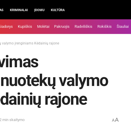
AS
KRIMINALAI
ĮDOMU
KULTŪRA
šiadorys
Kupiškis
Molėtai
Pakruojis
Radviliškis
Rokiškis
Šiauliai
ų valymo įrenginiams Kėdainių rajone
avimas
 nuotekų valymo
dainių rajone
A
 2 min skaitymo
A