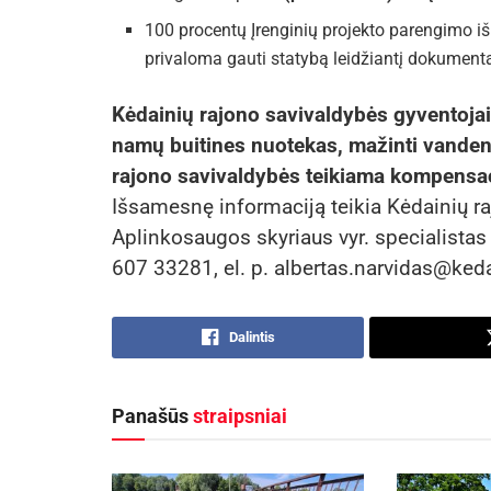
100 procentų Įrenginių projekto parengimo iš
privaloma gauti statybą leidžiantį dokument
Kėdainių rajono savivaldybės gyventojai
namų buitines nuotekas, mažinti vandens
rajono savivaldybės teikiama kompensac
Išsamesnę informaciją teikia Kėdainių r
Aplinkosaugos skyriaus vyr. specialistas
607 33281, el. p. albertas.narvidas@keda
Dalintis
Panašūs
straipsniai