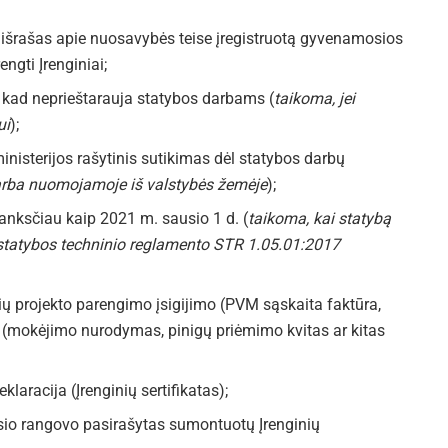
išrašas apie nuosavybės teise įregistruotą gyvenamosios
ngti Įrenginiai;
), kad neprieštarauja statybos darbams (
taikoma, jei
ui
);
nisterijos rašytinis sutikimas dėl statybos darbų
arba nuomojamoje iš valstybės žemėje
);
anksčiau kaip 2021 m. sausio 1 d. (
taikoma, kai statybą
 statybos techninio reglamento STR 1.05.01:2017
inių projekto parengimo įsigijimo (PVM sąskaita faktūra,
 (mokėjimo nurodymas, pinigų priėmimo kvitas ar kitas
klaracija (Įrenginių sertifikatas);
usio rangovo pasirašytas sumontuotų Įrenginių