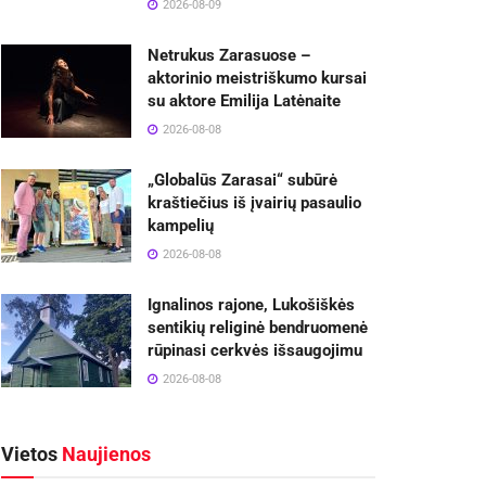
2026-08-09
Netrukus Zarasuose –
aktorinio meistriškumo kursai
su aktore Emilija Latėnaite
2026-08-08
„Globalūs Zarasai“ subūrė
kraštiečius iš įvairių pasaulio
kampelių
2026-08-08
Ignalinos rajone, Lukošiškės
sentikių religinė bendruomenė
rūpinasi cerkvės išsaugojimu
2026-08-08
Vietos
Naujienos