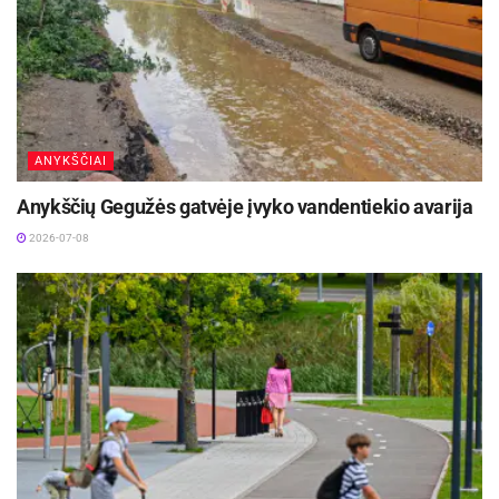
ANYKŠČIAI
Anykščių Gegužės gatvėje įvyko vandentiekio avarija
2026-07-08