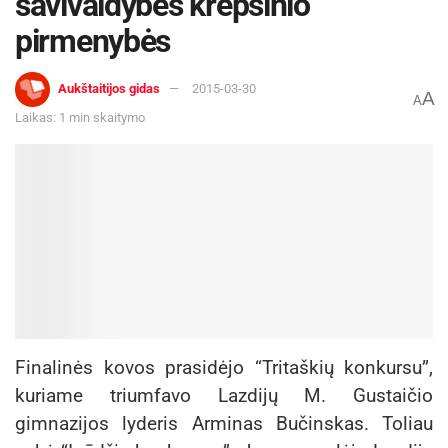
savivaldybės krepšinio
pirmenybės
Aukštaitijos gidas
2015-03-30
A
A
Laikas: 1 min skaitymo
Finalinės kovos prasidėjo “Tritaškių konkursu”,
kuriame triumfavo Lazdijų M. Gustaičio
gimnazijos lyderis Arminas Bučinskas. Toliau