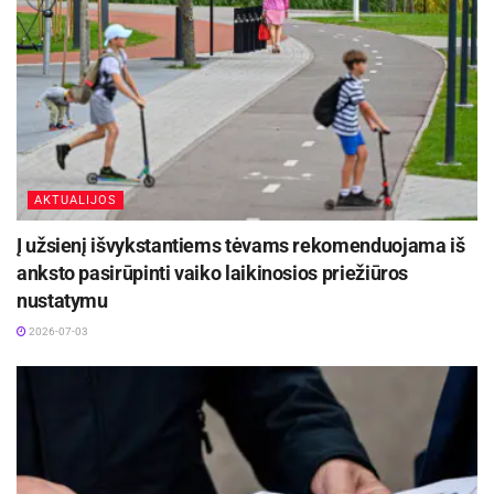
AKTUALIJOS
Į užsienį išvykstantiems tėvams rekomenduojama iš
anksto pasirūpinti vaiko laikinosios priežiūros
nustatymu
2026-07-03