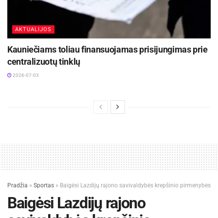
AKTUALIJOS
Kauniečiams toliau finansuojamas prisijungimas prie
centralizuotų tinklų
2026-07-03
Pradžia
»
Sportas
»
Baigėsi Lazdijų rajono savivaldybės krepšinio pirmenybės
Baigėsi Lazdijų rajono