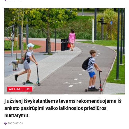
Šiemet konferencija išsiskyrė tuo, jog buvome
pakviesti apžiūrėti unikalią piešinių parodą
„Knygnešių portretai“, kurią pristatė Lazdijų meno
mokyklos Krosnos filialo dailės skyriaus
mokiniai, vadovaujami dailės mokytojos Jolitos
Jasevičienės.
Kai pagalvojame apie knygnešystę, mintyse
daugumai tikriausiai iškyla vyro, ant nugaros
atsargiai nešančio ryšulį lietuviškų knygų,
atvaizdas.
AKTUALIJOS
Žodžio „Knygnešys“ mums suprantama prasme
Į užsienį išvykstantiems tėvams rekomenduojama iš
nėra kitose kalbose. Jis atsirado tamsiausiais
anksto pasirūpinti vaiko laikinosios priežiūros
1864 – 1904 m., kuomet caro valdininkai
nustatymu
Lietuvai buvo uždraudę raštą.
2026-07-03