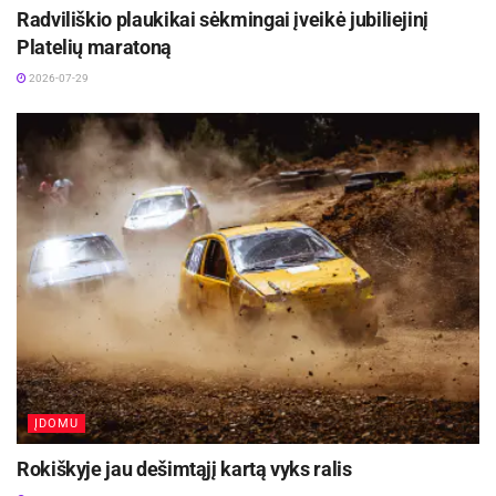
Radviliškio plaukikai sėkmingai įveikė jubiliejinį
Platelių maratoną
2026-07-29
ĮDOMU
Rokiškyje jau dešimtąjį kartą vyks ralis