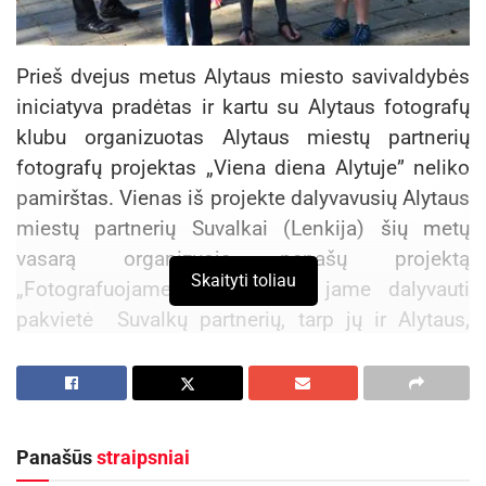
Prieš dvejus metus Alytaus miesto savivaldybės
iniciatyva pradėtas ir kartu su Alytaus fotografų
klubu organizuotas Alytaus miestų partnerių
fotografų projektas „Viena diena Alytuje” neliko
pamirštas. Vienas iš projekte dalyvavusių Alytaus
miestų partnerių Suvalkai (Lenkija) šių metų
vasarą organizuoja panašų projektą
Skaityti toliau
„Fotografuojame Suvalkus” ir jame dalyvauti
pakvietė Suvalkų partnerių, tarp jų ir Alytaus,
fotografus. Dzūkijos sostinei šiame projekte
birželio 6–7 d. atstovaus du Alytaus fotografai –
Alytaus fotografų klubo pirmininkas Stasys
Šmigelskas ir šio klubo narys Vilius Kuchalskis.
Panašūs
straipsniai
Projekto metu 10–15 užsienio fotografų