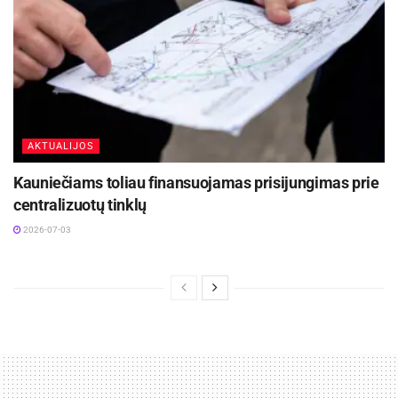
AKTUALIJOS
Kauniečiams toliau finansuojamas prisijungimas prie
centralizuotų tinklų
2026-07-03