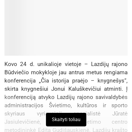
Kovo 24 d. unikalioje vietoje – Lazdijų rajono
Būdviečio mokykloje jau antrus metus rengiama
konferencija „Čia istorija praėjo – knygnešys“,
skirta knygnešiui Jonui Kaluškevičiui atminti. Į
konferenciją atvyko Lazdijų rajono savivaldybės
administracijos Švietimo, kultūros ir sporto
skyriaus vyriausioji specialistė Jūratė
Skaityti toliau
Jasiulevičienė, Lazdijų švietimo centro
metodininkė Edita Gudišauskienė, Lazdijų krašto