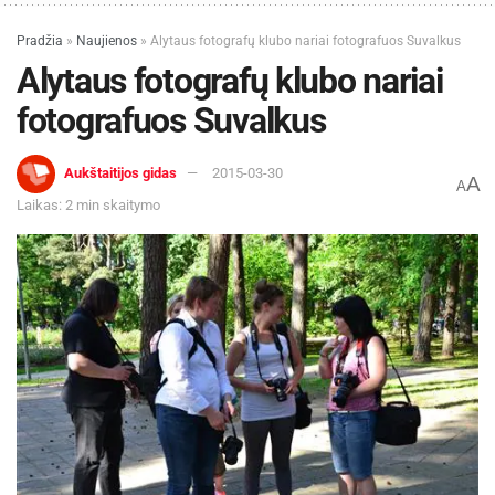
Pradžia
»
Naujienos
»
Alytaus fotografų klubo nariai fotografuos Suvalkus
Alytaus fotografų klubo nariai
fotografuos Suvalkus
Aukštaitijos gidas
2015-03-30
A
A
Laikas: 2 min skaitymo