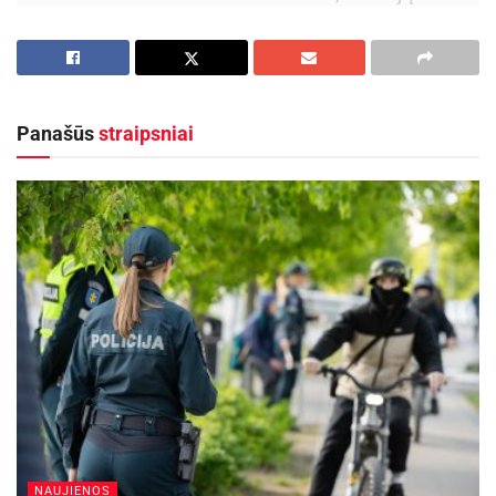
muziejaus direktorė Daina Pledienė bei svečias
Generolo Povilo Plechavičiaus Kadetų mokyklos
vyr. instruktorius Ričardas Žilaitis. Susirinko
gausus būrys mokinių bei mokytojų iš įvairių
Panašūs
straipsniai
Lazdijų rajono mokyklų (Būdviečio, Krosnos,
Šeštokų, Lazdijų, Veisiejų, Seirijų).
Konferenciją įžanginiu žodžiu pradėjo jos
iniciatorė – Lazdijų rajono Būdviečio mokyklos
lietuvių kalbos bei literatūros mokytoja Neringa
Rasiulienė. Jos prasmingi žodžiai visiems
priminė mūsų brangios kalbos svarbą
šiuolaikinio žmogaus gyvenime.
Lazdijų Motiejaus Gustaičio gimnazijos 2 g d
klasės moksleivės Margaritos Rasiulytės
NAUJIENOS