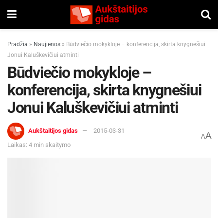
Pradžia
»
Naujienos
»
Būdviečio mokykloje – konferencija, skirta knygnešiui
Jonui Kaluškevičiui atminti
Būdviečio mokykloje –
konferencija, skirta knygnešiui
Jonui Kaluškevičiui atminti
Aukštaitijos gidas
2015-03-31
A
A
Laikas: 4 min skaitymo