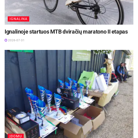
IGNALINA
Ignalinoje startuos MTB dviračių maratono II etapas
2026-07-31
ĮDOMU