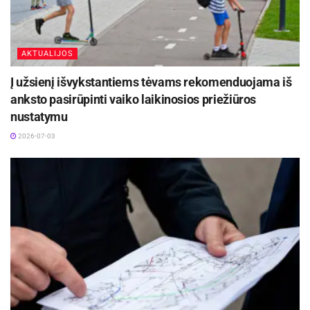
AKTUALIJOS
Į užsienį išvykstantiems tėvams rekomenduojama iš
anksto pasirūpinti vaiko laikinosios priežiūros
nustatymu
2026-07-03