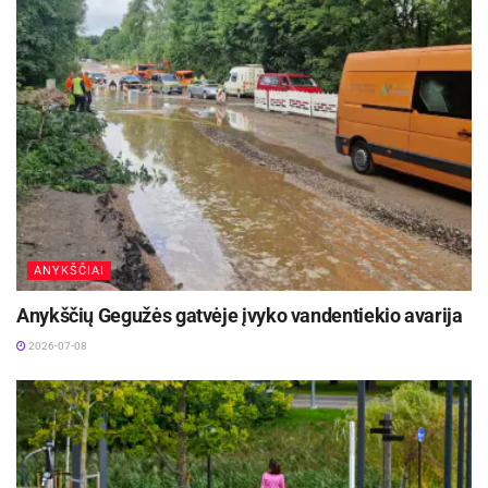
Lazdijų Motiejaus Gustaičio gimnazijos
Jaunasis šaulys Aurimas Butkauskas
ANYKŠČIAI
Anykščių Gegužės gatvėje įvyko vandentiekio avarija
2026-07-08