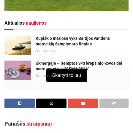
Aktualios
naujienos
Kupiškio mariose vyks Baltijos vandens
motociklų čempionato finalas
2026-08-04
Ukmergėje – įtemptos 3×3 krepšinio kovos dėl
mero taurės „JUSEMA 2026“
Skaityti toliau
2026-08-03
Didžioji dalis praėjusio sezono komandos narių
ir toliau gins Utenos klubo garbę.
Utenos „Utenis“ pradeda burti 2016-ųjų komandą,
Panašūs
straipsniai
kurios pagrindą sudarys praėjusiame sezone