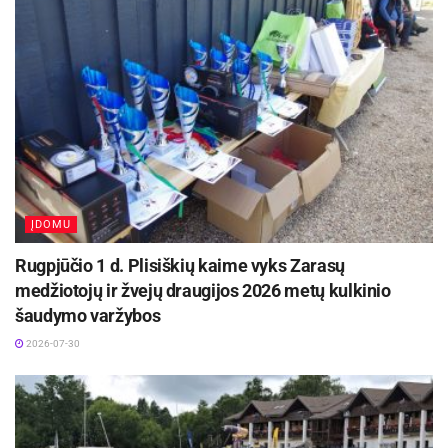
Komandą paliko vartininkas Ronaldas Grižas,
gynėjai Julius Aleksandravičius ir Mantas
Fridrikas, saugai Linas Savastas, Povilas
Krasnovskis, Volodymyras Sadokha, Ilya
Trachynski ir Erikas Vainoras bei puolėjai Darius
Kazubovičius ir Yuriy Vereshchak.
„Utenis“ jiems dėkoja už indėlį į Utenos futbolą ir
ĮDOMU
linki sėkmės tolimesnėje karjeroje.
Rugpjūčio 1 d. Plisiškių kaime vyks Zarasų
medžiotojų ir žvejų draugijos 2026 metų kulkinio
šaudymo varžybos
2026-07-30