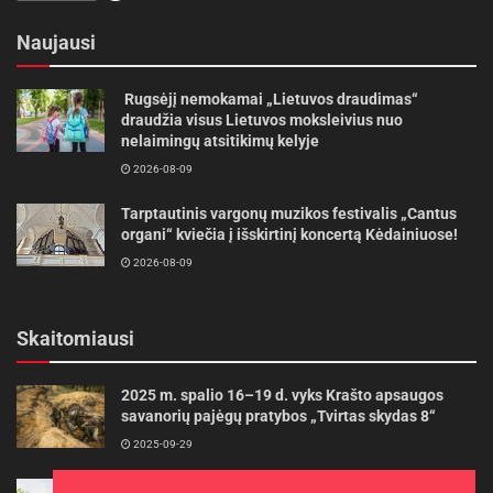
Naujausi
Rugsėjį nemokamai „Lietuvos draudimas“
draudžia visus Lietuvos moksleivius nuo
nelaimingų atsitikimų kelyje
2026-08-09
Tarptautinis vargonų muzikos festivalis „Cantus
organi“ kviečia į išskirtinį koncertą Kėdainiuose!
2026-08-09
Skaitomiausi
2025 m. spalio 16–19 d. vyks Krašto apsaugos
savanorių pajėgų pratybos „Tvirtas skydas 8“
2025-09-29
Gudrybės, kad trimerio pjovimo valas tarnautų