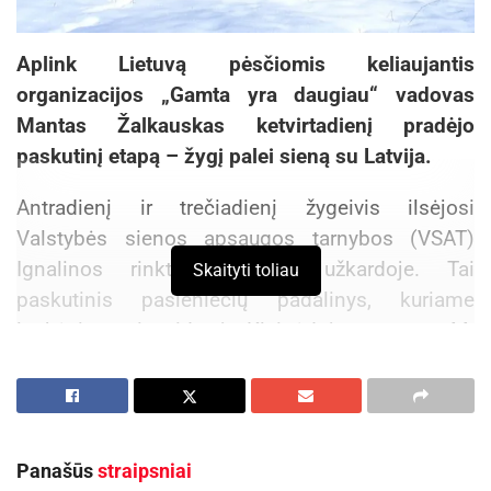
Aplink Lietuvą pėsčiomis keliaujantis
organizacijos „Gamta yra daugiau“ vadovas
Mantas Žalkauskas ketvirtadienį pradėjo
paskutinį etapą – žygį palei sieną su Latvija.
Antradienį ir trečiadienį žygeivis ilsėjosi
Valstybės sienos apsaugos tarnybos (VSAT)
Ignalinos rinktinės Puškų užkardoje. Tai
Skaityti toliau
paskutinis pasieniečių padalinys, kuriame
lankėsi sausio viduryje Klaipėdoje startavęs M.
Žalkauskas. Mat prie vidaus sienos su Latvija,
išskyrus Šiauliuose įsikūrusią Zoknių užkardą,
daugiau pasieniečių padalinių nėra.
Panašūs
straipsniai
Nuo sausio vilnietis aplankė beveik visas prie