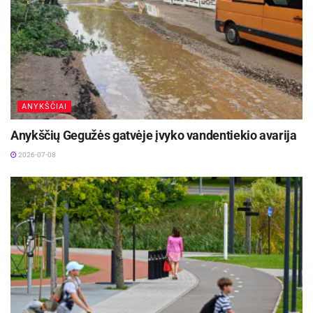
ANYKŠČIAI
Anykščių Gegužės gatvėje įvyko vandentiekio avarija
2026-07-08