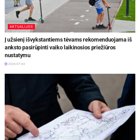
AKTUALIJOS
Į užsienį išvykstantiems tėvams rekomenduojama iš
anksto pasirūpinti vaiko laikinosios priežiūros
nustatymu
2026-07-03