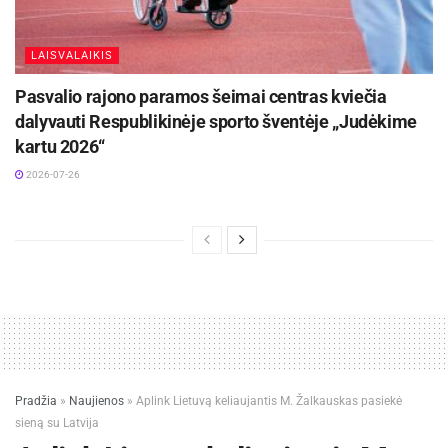
LAISVALAIKIS
Pasvalio rajono paramos šeimai centras kviečia
dalyvauti Respublikinėje sporto šventėje „Judėkime
kartu 2026“
2026-07-26
Pradžia
»
Naujienos
»
Aplink Lietuvą keliaujantis M. Žalkauskas pasiekė
sieną su Latvija