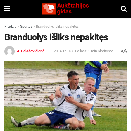
Pradžia
»
Sportas
»
Branduolys išliks nepakitęs
Branduolys išliks nepakitęs
A
J. Šalaševičienė
2016-02-18
Laikas: 1 min skaitymo
A