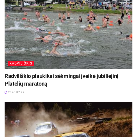
RADVILIŠKIS
Radviliškio plaukikai sėkmingai įveikė jubiliejinį
Platelių maratoną
2026-07-29