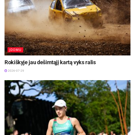
ĮDOMU
Rokiškyje jau dešimtąjį kartą vyks ralis
2026-07-29