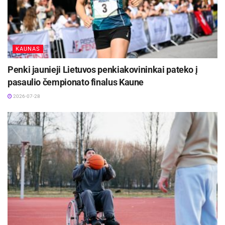
KAUNAS
Penki jaunieji Lietuvos penkiakovininkai pateko į
pasaulio čempionato finalus Kaune
2026-07-28