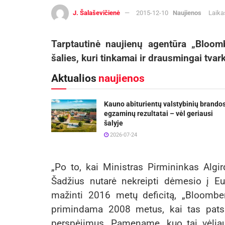
J. Šalaševičienė
2015-12-10
Naujienos
Laika
Tarptautinė naujienų agentūra „Bloom
šalies, kuri tinkamai ir drausmingai tvar
Aktualios
naujienos
Kauno abiturientų valstybinių brando
egzaminų rezultatai – vėl geriausi
šalyje
2026-07-24
„Po to, kai Ministras Pirmininkas Algi
Šadžius nutarė nekreipti dėmesio į Eu
mažinti 2016 metų deficitą, „Bloomberg“
primindama 2008 metus, kai tas pats
perspėjimus. Pamename, kuo tai vėliau