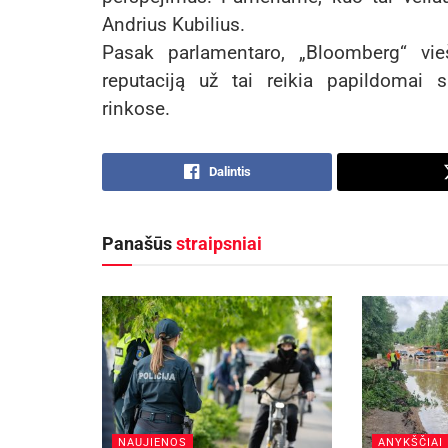
Andrius Kubilius.
Pasak parlamentaro, „Bloomberg“ vie
reputaciją už tai reikia papildomai s
rinkose.
Dalintis
Panašūs
straipsniai
NAUJIENOS
ANYKŠČIAI