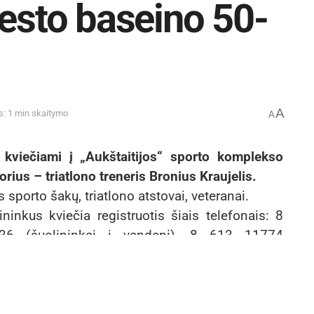
iesto baseino 50-
A
s: 1 min skaitymo
A
 kviečiami į „Aukštaitijos“ sporto komplekso
ius – triatlono treneris Bronius Kraujelis.
porto šakų, triatlono atstovai, veteranai.
ininkus kviečia registruotis šiais telefonais: 8
36 (šuolininkai į vandenį), 8 613 11774
onininkai).
s buvo pastatytas ir pradėtas eksploatuoti 1965