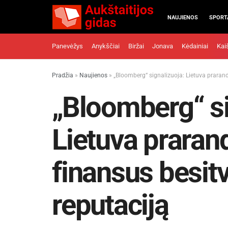
NAUJIENOS
SPORT
Panevėžys
Anykščiai
Biržai
Jonava
Kėdainiai
Kai
Pradžia
»
Naujienos
»
„Bloomberg“ signalizuoja: Lietuva praran
„Bloomberg“ si
Lietuva praran
finansus besit
reputaciją