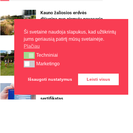
Kauno žaliosios erdvės
džiugina nuo pirmųjų pavasario
žiedų iki rudens sezono
pabaigos
Ši svetainė naudoja slapukus, kad užtikrintų
jums geriausią patirtį mūsų svetainėje.
2026-08-07
Plačiau
Kaune – nemokamos vasaros
Techniniai
Techniniai
stovyklos vaikams
Marketingo
Marketingo
2026-08-07
Išsaugoti nustatymus
Leisti visus
Europos sveikatos draudimo
kortelę gali pakeisti
sertifikatas
2026-08-07
Rokiškyje užbaigtas
remontuoti Respublikos gatvės
dviračių ir pėsčiųjų takas