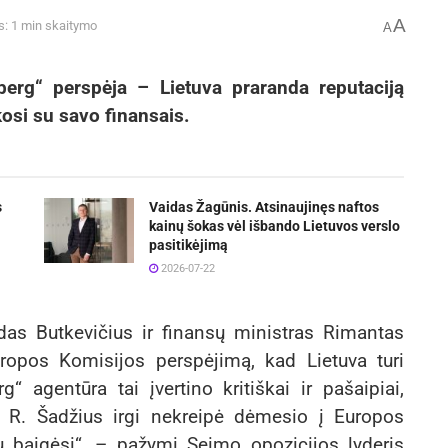
A
s: 1 min skaitymo
A
berg“ perspėja – Lietuva praranda reputaciją
kosi su savo finansais.
s
Vaidas Žagūnis. Atsinaujinęs naftos
kainų šokas vėl išbando Lietuvos verslo
pasitikėjimą
2026-07-22
rdas Butkevičius ir finansų ministras Rimantas
ropos Komisijos perspėjimą, kad Lietuva turi
 agentūra tai įvertino kritiškai ir pašaipiai,
 R. Šadžius irgi nekreipė dėmesio į Europos
 baigėsi“, – pažymi Seimo opozicijos lyderis