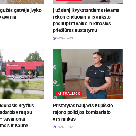
gužės gatvėje įvyko
Į užsienį išvykstantiems tėvams
 avarija
rekomenduojama iš anksto
pasirūpinti vaiko laikinosios
priežiūros nustatymu
2026-07-03
AKTUALIJOS
udonasis Kryžius
Pristatytas naujasis Kupiškio
radarbiavimą su
rajono policijos komisariato
– savanoriai
viršininkas
msis ir Kaune
2026-07-02