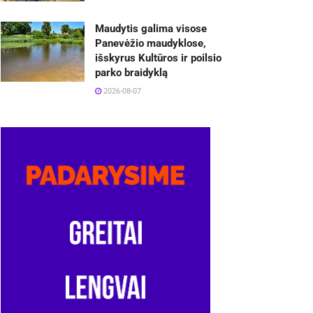
Maudytis galima visose
Panevėžio maudyklose,
išskyrus Kultūros ir poilsio
parko braidyklą
2026-08-07