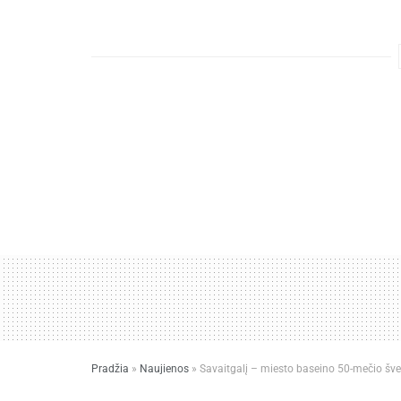
Pradžia
»
Naujienos
»
Savaitgalį – miesto baseino 50-mečio šv