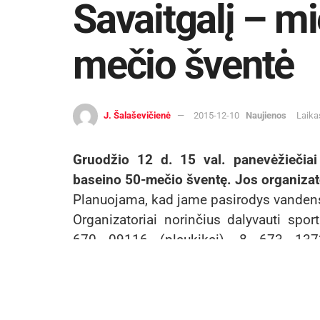
Savaitgalį – m
mečio šventė
J. Šalaševičienė
2015-12-10
Naujienos
Laika
Gruodžio 12 d. 15 val. panevėžiečiai
baseino 50-mečio šventę. Jos organizator
Planuojama, kad jame pasirodys vandens s
Organizatoriai norinčius dalyvauti sport
670 09116 (plaukikai), 8 673 137
(vandensvydininkai), 8 689 35495 (triatl
„Aukštaitijos“ sporto komplekso baseina
m. kartu pačiais sporto rūmais.