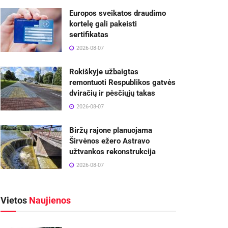
Europos sveikatos draudimo
kortelę gali pakeisti
sertifikatas
2026-08-07
Rokiškyje užbaigtas
remontuoti Respublikos gatvės
dviračių ir pėsčiųjų takas
2026-08-07
Biržų rajone planuojama
Širvėnos ežero Astravo
užtvankos rekonstrukcija
2026-08-07
Vietos
Naujienos