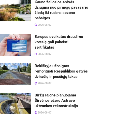
Kauno žaliosios erdvės
džiugina nuo pirmųjų pavasario
žiedų iki rudens sezono
pabaigos
2026-08-07
Europos sveikatos draudimo
kortelę gali pakeisti
sertifikatas
2026-08-07
Rokiškyje užbaigtas
remontuoti Respublikos gatvės
dviračių ir pėsčiųjų takas
2026-08-07
Biržų rajone planuojama
Širvėnos ežero Astravo
užtvankos rekonstrukcija
2026-08-07