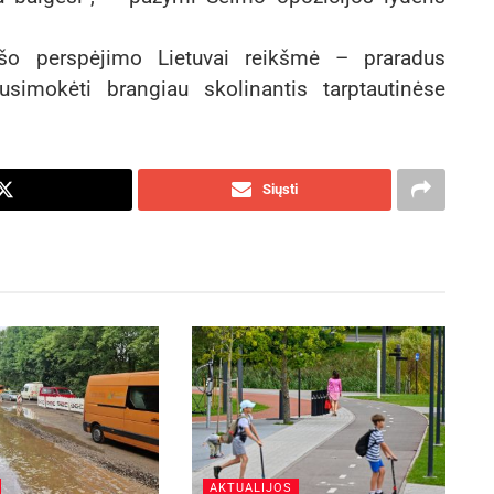
šo perspėjimo Lietuvai reikšmė – praradus
usimokėti brangiau skolinantis tarptautinėse
Siųsti
AKTUALIJOS