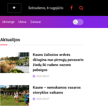
Šeštadienis, 8 rugpjūčio
Ukmergė
Utena
Zarasai
Aktualijos
Kauno žaliosios erdvės
džiugina nuo pirmųjų pavasario
žiedų iki rudens sezono
pabaigos
2026-08-07
Kaune – nemokamos vasaros
stovyklos vaikams
2026-08-07