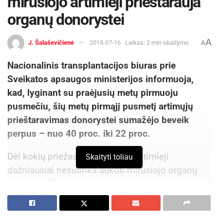
mirusiojo artimieji prieštarauja
organų donorystei
A
J. Šalaševičienė
2015-07-16
Laikas: 2 min skaitymo
A
Nacionalinis transplantacijos biuras prie
Sveikatos apsaugos ministerijos informuoja,
kad, lyginant su praėjusių metų pirmuoju
pusmečiu, šių metų pirmąjį pusmetį artimųjų
prieštaravimas donorystei sumažėjo beveik
perpus – nuo 40 proc. iki 22 proc.
Dėl kokių priežasčių šiuo metu artimieji
Skaityti toliau
dažniausiai nesutinka aukoti mirusiojo organų
donorystei?
Viena priežastis – nežinoma mirusiojo valia šiuo