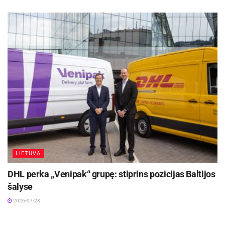
greitesnes. Sunku pasakyti, kuris iš mūsų bus
greičiausias. Kitavertus, tai nėra įdomu, nes mes
norime tik laimėti lenktynes.
LIETUVA
DHL perka „Venipak“ grupę: stiprins pozicijas Baltijos
šalyse
2026-07-28