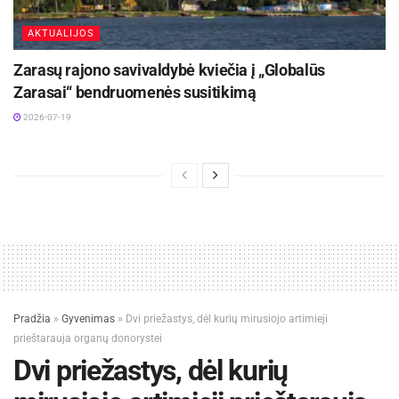
AKTUALIJOS
Zarasų rajono savivaldybė kviečia į „Globalūs
Zarasai“ bendruomenės susitikimą
2026-07-19
Pradžia
»
Gyvenimas
»
Dvi priežastys, dėl kurių mirusiojo artimieji
prieštarauja organų donorystei
Dvi priežastys, dėl kurių