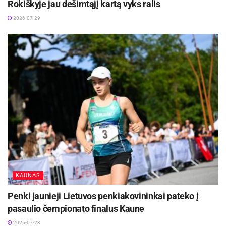
Rokiškyje jau dešimtąjį kartą vyks ralis
daug pokyčių daryti nereikės. Tiesiog šįkart reikės
2026-07-29
laimėti.
Visi trys „General Financing – Autopaslauga by
Pitlane“ komandos pilotai gali pasigirti solidžiais
titulais.
Jūs triumfavote 12 valandų Sebringo
lenktynėse, Jeroenas laimėjo Le Mano 24 valandų
lenktynes, Benediktas Vanagas prieš dvejus metus
triumfavo „1000 kilometrų lenktynėse“. Neabejotinai
visi esate labai greiti. Tačiau kuris, jūsų manymu, po
lenktynių galės pasigirti geriausiu rato laiku?
Kiekvienas lenktynininkas nori būti greičiausiu, kad ir
komandos viduje. Tačiau savo karjeroje su Jeroenu
KAUNAS
lenktyniavau tiek daug kartų, kad dabar jau turime kitų
tikslų – laimėti. Svarbiausia ištvermės lenktynėse –
Penki jaunieji Lietuvos penkiakovininkai pateko į
kad visi komandos pilotai pažinotų automobilį ir turėtų
pasaulio čempionato finalus Kaune
pakankamai treniruočių. Smulkmenos lenktynes daro
2026-07-28