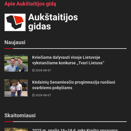
Apie Aukštaitijos gidą
Naujausi
Kviečiama dalyvauti visoje Lietuvoje
vykstančiame konkurse „Tvari Lietuva“
2026-08-07
Kėdainių Senamiesčio progimnazija ruošiasi
svarbiems pokyčiams
2026-08-07
Skaitomiausi
2025 m. spalio 16–19 d. vyks Krašto apsaugos