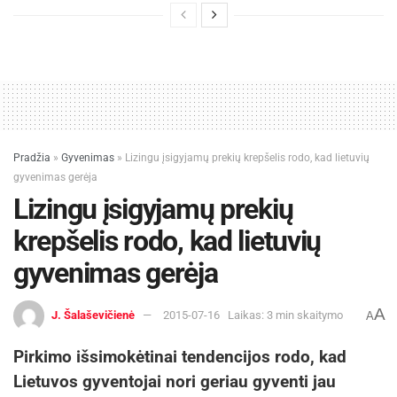
Pradžia
»
Gyvenimas
»
Lizingu įsigyjamų prekių krepšelis rodo, kad lietuvių
gyvenimas gerėja
Lizingu įsigyjamų prekių
krepšelis rodo, kad lietuvių
gyvenimas gerėja
A
J. Šalaševičienė
2015-07-16
Laikas: 3 min skaitymo
A
Pirkimo išsimokėtinai tendencijos rodo, kad
Lietuvos gyventojai nori geriau gyventi jau