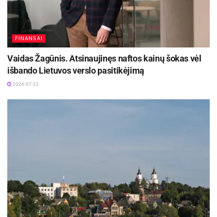
FINANSAI
Vaidas Žagūnis. Atsinaujinęs naftos kainų šokas vėl
išbando Lietuvos verslo pasitikėjimą
2026-07-22