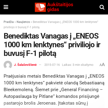
Pradžia
»
Naujienos
»
Benediktas Vanagas į „ENEOS 1000 km lenktynes“
priviliojo ir buvusį F-1 pilotą
Benediktas Vanagas į „ENEOS
1000 km lenktynes“ priviliojo ir
buvusį F-1 pilotą
A
J. Šalaševičienė
2015-07-16
Laikas: 3 min skaitymo
A
Praėjusiais metais Benediktas Vanagas į „ENEOS
1000 km lenktynes“ pakvietė olandą Sebastiaaną
Bleekemoleną. Šiemet prie „General Financing –
Autopaslauga by Pitlane“ komandos prisijungė
pastarojo brolis Jeroenas. Įtakotas sūnų į