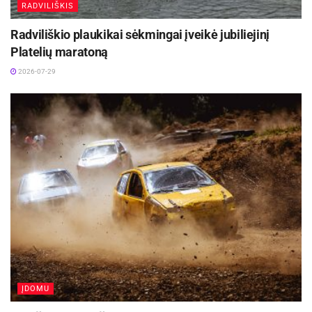
RADVILIŠKIS
Jeroenas yra vienas geriausių kėbulinių automobilių
Radviliškio plaukikai sėkmingai įveikė jubiliejinį
lenktynininkų pasaulyje, tad jo buvimas mūsų
Platelių maratoną
komandai – geras pasirinkimas.
2026-07-29
Į lenktynes atvyko ir jūsų tėtis, buvęs F-1 pilotas
Michaelis Bleekemolenas…
Pasiūliau jam būti ne žiūrovu, o sėsti už automobilio
vairo ir dar kartą padaryti tai, ką jis gerai moka. Tėtis
važiuos „Renault Clio“ automobiliu. Čia, Lietuvoje, visa
šeima turime šansų tapti žvaigždėmis (juokiasi).
Grįžkime prie jūsų ekipažo. Kaip ir pernai, važiuosite
tuo pačiu „Porsche 911 GT3 Cup“ bolidu, tačiau kita
sudėtimi. Kaip komandos greitį, taktiką ir psichologiją
įtakos
Jeroenas?
Mūsų komanda – labai stirpi, o pilotai –
ĮDOMU
geriausi.Praėjusiais metais mūsų strategija buvo labai
gera, visą laiką buvome tarp trijų geriausių. Žinote,