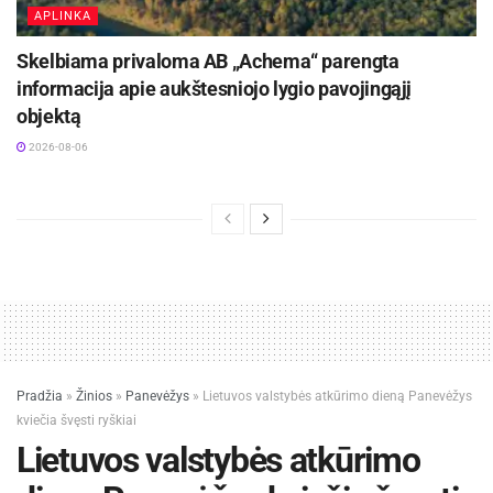
APLINKA
Skelbiama privaloma AB „Achema“ parengta
informacija apie aukštesniojo lygio pavojingąjį
objektą
2026-08-06
Pradžia
»
Žinios
»
Panevėžys
»
Lietuvos valstybės atkūrimo dieną Panevėžys
kviečia švęsti ryškiai
Lietuvos valstybės atkūrimo