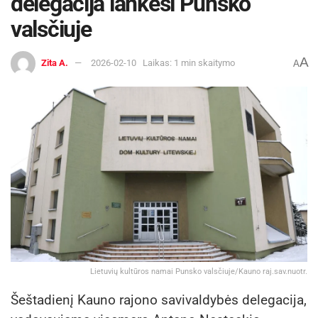
delegacija lankėsi Punsko
valsčiuje
A
Zita A.
2026-02-10
Laikas: 1 min skaitymo
A
Lietuvių kultūros namai Punsko valsčiuje/Kauno raj.sav.nuotr.
Šeštadienį Kauno rajono savivaldybės delegacija,