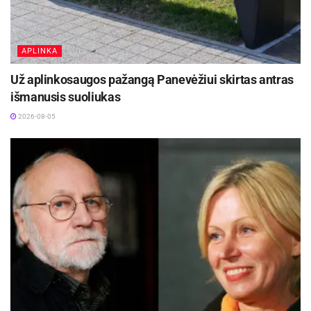
APLINKA
Už aplinkosaugos pažangą Panevėžiui skirtas antras
išmanusis suoliukas
2026-08-05