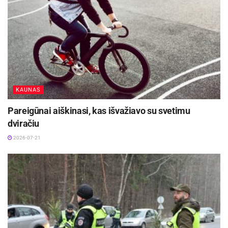
Prokuroro nutarimas nutraukti ikiteisminį tyrimą
gali būti skundžiamas aukštesniajam prokurorui.
Šaltinis:
Kauno apskr. VPK
KAUNAS
Pareigūnai aiškinasi, kas išvažiavo su svetimu
dviračiu
2026-07-21