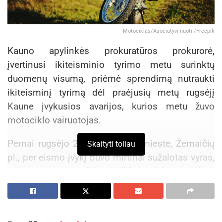
Motociklas/Asociatyvi nuotr./Freepik
Kauno apylinkės prokuratūros prokurorė,
įvertinusi ikiteisminio tyrimo metu surinktų
duomenų visumą, priėmė sprendimą nutraukti
ikiteisminį tyrimą dėl praėjusių metų rugsėjį
Kaune įvykusios avarijos, kurios metu žuvo
motociklo vairuotojas.
Pernai rugsėjo 2 dieną, Kauno mieste, Žemaičių
Skaityti toliau
pl., per eismo įvykį buvo mirtinai sužalotas vyras,
vairavęs motociklą. Ikiteisminio tyrimo
duomenimis, moters vairuojamas automobilis
„Audi Q5“, išvažiuodamas iš šalutinio kelio,
sukdamas į dešinę, kirto tris eismo juostas, ir