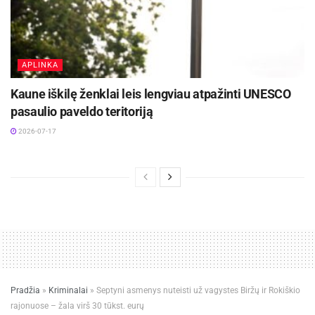
APLINKA
Kaune iškilę ženklai leis lengviau atpažinti UNESCO
pasaulio paveldo teritoriją
2026-07-17
Pradžia
»
Kriminalai
»
Septyni asmenys nuteisti už vagystes Biržų ir Rokiškio
rajonuose – žala virš 30 tūkst. eurų