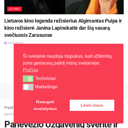
ĮDOMU
Lietuvos kino legenda režisierius Algimantas Puipa ir
kino režisierė Janina Lapinskaitė dar šią vasarą
svečiuosis Zarasuose
2026-08-04
Ši svetainė naudoja slapukus, kad užtikrintų
jums geriausią patirtį mūsų svetainėje.
Plačiau
Techniniai
Techniniai
Marketingo
Marketingo
Išsaugoti
Leisti visus
Pradžia
»
Žinios
»
Panevėžys
»
Panevėžio Užgavėnių šventė ir karnavalas
nustatymus
pas bajorą Čičinską
Panevėžio Užgavėnių šventė ir