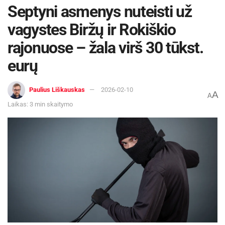
Septyni asmenys nuteisti už
vagystes Biržų ir Rokiškio
rajonuose – žala virš 30 tūkst.
eurų
Paulius Liškauskas
2026-02-10
A
A
Laikas: 3 min skaitymo