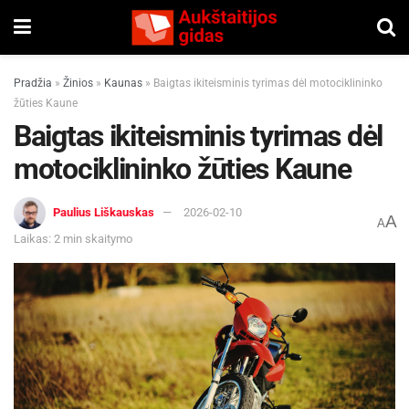
Pradžia
»
Žinios
»
Kaunas
»
Baigtas ikiteisminis tyrimas dėl motociklininko
žūties Kaune
Baigtas ikiteisminis tyrimas dėl
motociklininko žūties Kaune
Paulius Liškauskas
2026-02-10
A
A
Laikas: 2 min skaitymo