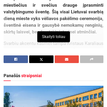
miestiečius ir svečius drauge įprasminti
valstybingumo šventę. Šią visai Lietuvai svarbią
dieną mieste vyks vėliavos pakėlimo ceremonija,
šventinė eisena ir gausybė nemokamų renginių,
skirtų laisvei, bendrystei ir istorinei atminčiai.
Skaityti toliau
Svarbiu akcentu kasmet tampa Kristaus Karaliaus
katedroje aukojamos šv. Mišios už Lietuvą ir jos
žmones, panevėžiečių ir miesto svečių šventinė
eisena Vasario 16-osios gatve ir didysis
šventinis koncertas „Kalnapilio“ arenoje.
Panašūs
straipsniai
Aktualios
naujienos
Maudytis galima visose Panevėžio maudyklose,
išskyrus Kultūros ir poilsio parko braidyklą
2026-08-07