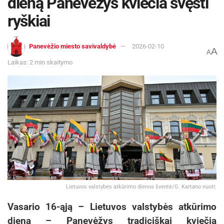
dieną Panevėžys kviečia švęsti
ryškiai
Panevėžio miesto savivaldybė
2026-02-10
A
A
Laikas: 2 min skaitymo
Lietuvos valstybės atkūrimo dienos šventė/G. Kartano nuotr.
Vasario 16-ąją – Lietuvos valstybės atkūrimo
dieną – Panevėžys tradiciškai kviečia