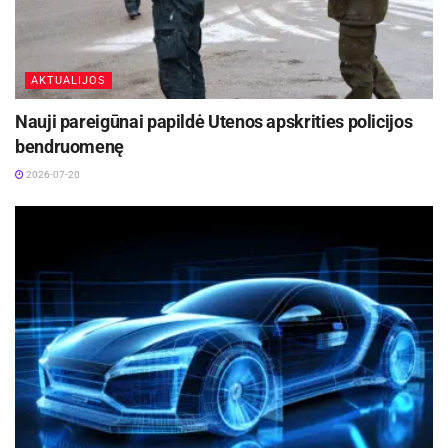
Šaltinis:
Panevėžio apskr. VPK
AKTUALIJOS
Nauji pareigūnai papildė Utenos apskrities policijos
bendruomenę
2026-07-20