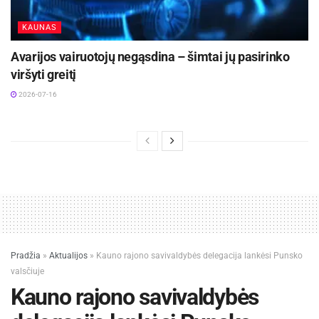
KAUNAS
Avarijos vairuotojų negąsdina – šimtai jų pasirinko
viršyti greitį
2026-07-16
Pradžia
»
Aktualijos
»
Kauno rajono savivaldybės delegacija lankėsi Punsko
valsčiuje
Kauno rajono savivaldybės