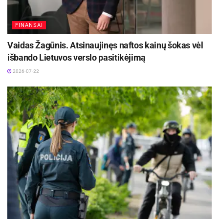
FINANSAI
Vaidas Žagūnis. Atsinaujinęs naftos kainų šokas vėl
išbando Lietuvos verslo pasitikėjimą
2026-07-22