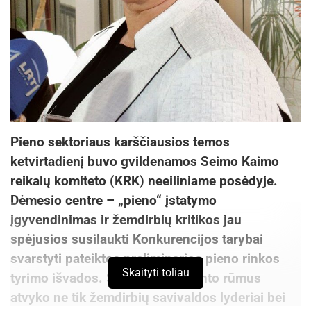
Pieno sektoriaus karščiausios temos
ketvirtadienį buvo gvildenamos Seimo Kaimo
reikalų komiteto (KRK) neeiliniame posėdyje.
Dėmesio centre – „pieno“ įstatymo
įgyvendinimas ir žemdirbių kritikos jau
spėjusios susilaukti Konkurencijos tarybai
svarstyti pateiktos preliminarios pieno rinkos
Skaityti toliau
tyrimo išvados. Šįkart į Parlamento rūmus
atvyko ne tik žemdirbių savivaldos lyderiai bei