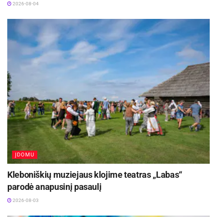
2026-08-04
ĮDOMU
Kleboniškių muziejaus klojime teatras „Labas“
parodė anapusinį pasaulį
2026-08-03