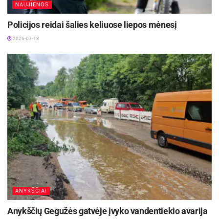
NAUJIENOS
Policijos reidai šalies keliuose liepos mėnesį
2026-07-13
ANYKŠČIAI
Anykščių Gegužės gatvėje įvyko vandentiekio avarija