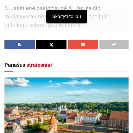
S. Jakštienė pasidžiaugė A. Jarušaičio
iniciatyvumu organizuoti unikalią akciją ir
Skaityti toliau
palinkėjo sėkmingos kelionės.
Aktualios
naujienos
DHL perka „Venipak“ grupę: stiprins pozicijas
Baltijos šalyse
Panašūs
straipsniai
2026-07-28
Europos Sąjungos sankcijos „Mere“ tinklo
savininkams: ekonominio saugumo ir solidarumo
su Ukraina užtikrinimas
2026-07-25
Dviratininkas žygį pradėjo rugpjūčio 21 d. Taline.
Rugpjūčio 23 d. vakare grįžo į Vilnių. Būtent tuo
metu prieš 26 metus vyko Baltijos kelio akcija.