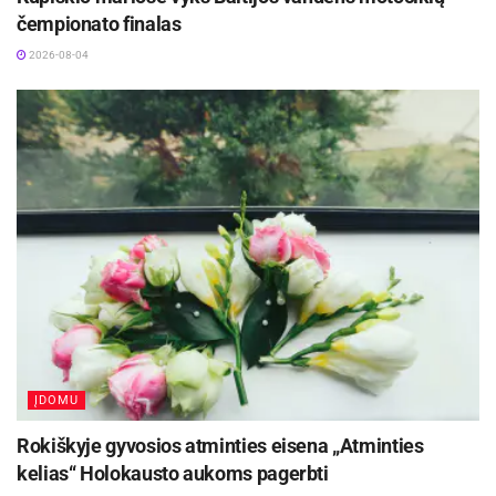
čempionato finalas
2026-08-04
ĮDOMU
Rokiškyje gyvosios atminties eisena „Atminties
kelias“ Holokausto aukoms pagerbti