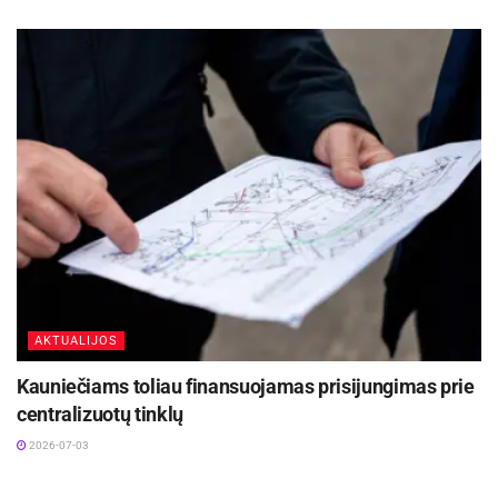
AKTUALIJOS
Kauniečiams toliau finansuojamas prisijungimas prie
centralizuotų tinklų
2026-07-03