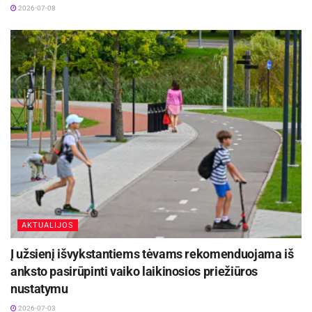
2026-07-08
AKTUALIJOS
Į užsienį išvykstantiems tėvams rekomenduojama iš
anksto pasirūpinti vaiko laikinosios priežiūros
nustatymu
2026-07-03