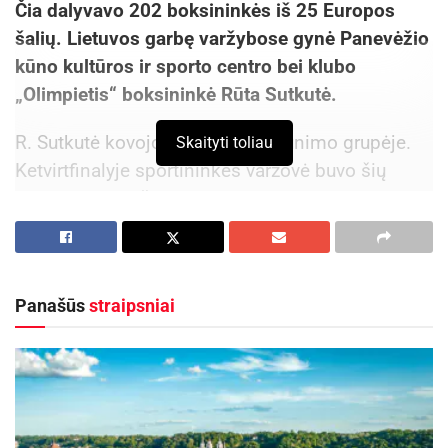
Čia dalyvavo 202 boksininkės iš 25 Europos
šalių. Lietuvos garbę varžybose gynė Panevėžio
kūno kultūros ir sporto centro bei klubo
„Olimpietis“ boksininkė Rūta Sutkutė.
R. Sutkutė kovojo 17-18 metų jaunimo grupėje.
Skaityti toliau
Ketvirtfinalyje sportininkės varžovė buvo šių
metų pasaulio čempionato prizininkė vengrė Gita
Sceri, kurią panevėžietė įveikė ir laimėjo rezultatu
3:0.
Panašūs
straipsniai
Aktualios
naujienos
DHL perka „Venipak“ grupę: stiprins pozicijas
Baltijos šalyse
2026-07-28
Europos Sąjungos sankcijos „Mere“ tinklo