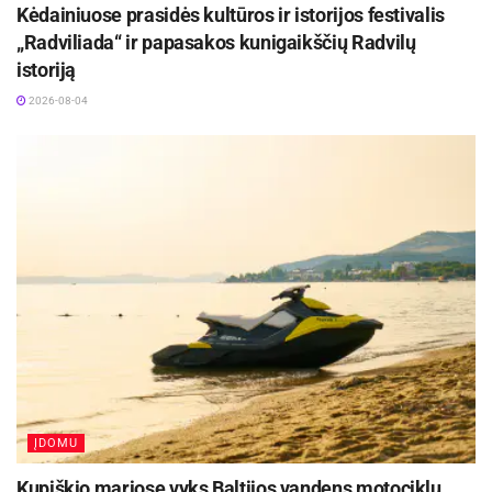
Kėdainiuose prasidės kultūros ir istorijos festivalis
„Radviliada“ ir papasakos kunigaikščių Radvilų
istoriją
2026-08-04
ĮDOMU
Kupiškio mariose vyks Baltijos vandens motociklų