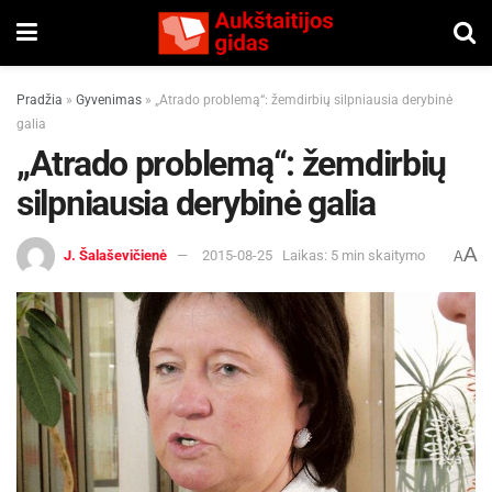
Pradžia
»
Gyvenimas
»
„Atrado problemą“: žemdirbių silpniausia derybinė
galia
„Atrado problemą“: žemdirbių
silpniausia derybinė galia
A
J. Šalaševičienė
2015-08-25
Laikas: 5 min skaitymo
A