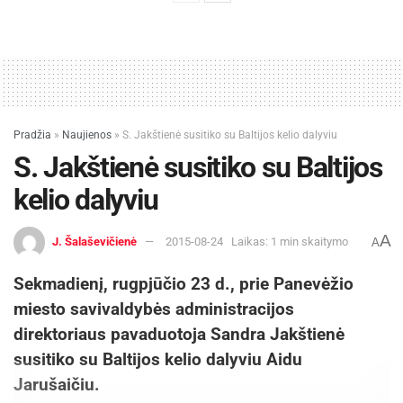
Pradžia
»
Naujienos
»
S. Jakštienė susitiko su Baltijos kelio dalyviu
S. Jakštienė susitiko su Baltijos
kelio dalyviu
A
J. Šalaševičienė
2015-08-24
Laikas: 1 min skaitymo
A
Sekmadienį, rugpjūčio 23 d., prie Panevėžio
miesto savivaldybės administracijos
direktoriaus pavaduotoja Sandra Jakštienė
susitiko su Baltijos kelio dalyviu Aidu
Jarušaičiu.