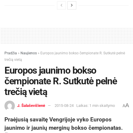
Pradžia
»
Naujienos
»
Europos jaunimo bokso čempionate R. Sutkutė pelnė
trečią vietą
Europos jaunimo bokso
čempionate R. Sutkutė pelnė
trečią vietą
A
J. Šalaševičienė
2015-08-24
Laikas: 1 min skaitymo
A
Praėjusią savaitę Vengrijoje vyko Europos
jaunimo ir jaunių merginų bokso čempionatas.