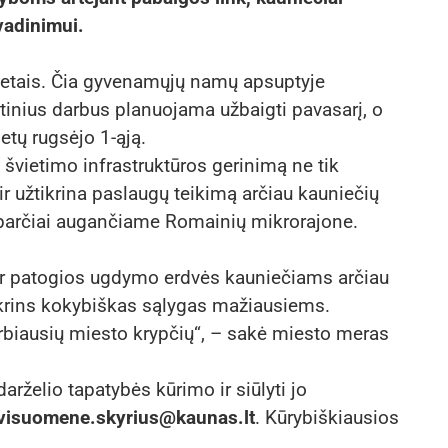
vadinimui.
metais. Čia gyvenamųjų namų apsuptyje
tinius darbus planuojama užbaigti pavasarį, o
etų rugsėjo 1-ąją.
 švietimo infrastruktūros gerinimą ne tik
r užtikrina paslaugų teikimą arčiau kauniečių
 sparčiai augančiame Romainių mikrorajone.
ir patogios ugdymo erdvės kauniečiams arčiau
krins kokybiškas sąlygas mažiausiems.
svarbiausių miesto krypčių“, – sakė miesto meras
darželio tapatybės kūrimo ir siūlyti jo
.visuomene.skyrius@kaunas.lt
. Kūrybiškiausios