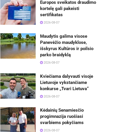
Europos sveikatos draudimo
kortelę gali pakeisti
sertifikatas
2026-08-07
Maudytis galima visose
Panevėžio maudyklose,
išskyrus Kultūros ir poilsio
parko braidyklą
2026-08-07
Kviečiama dalyvauti visoje
Lietuvoje vykstančiame
konkurse „Tvari Lietuva“
2026-08-07
Kėdainių Senamiesčio
progimnazija ruošiasi
svarbiems pokyčiams
2026-08-07