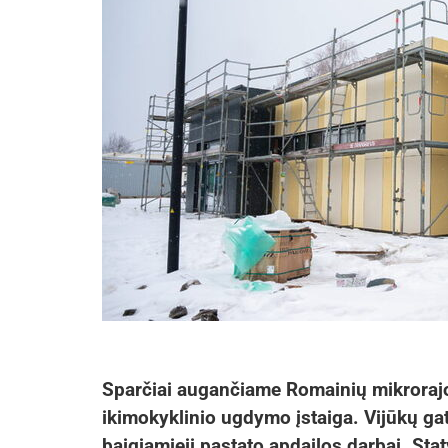
Sparčiai augančiame Romainių mikrorajo
ikimokyklinio ugdymo įstaiga. Vijūkų g
baigiamieji pastato apdailos darbai. Sta