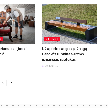
S
APLINKA
uriama dalijimosi
Už aplinkosaugos pažangą
elė
Panevėžiui skirtas antras
išmanusis suoliukas
2026-08-05