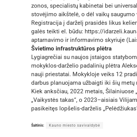
zonos, specialistų kabinetai bei universa
stovėjimo aikštelė, o dėl vaikų saugumo vi
Registracija į darželį prasidės likus ke
galės teikti el. būdu: https://idarzeli.ka
aptarnavimo ir informavimo skyriuje (Lais
Švietimo infrastruktūros plėtra
Lygiagrečiai su naujos įstaigos statybomi
mokyklos-darželio padalinių plėtra Alek
nauji priestatai. Mokykloje veiks 12 pradi
darbus planuojama užbaigti iki šių metų 
Kiek anksčiau, 2022 metais, Šilainiuose „
„Vaikystės takas“, o 2023–aisiais Vilijam
pasikeitęs lopšelis-darželis „Pelėdžiuk
Šaltinis:
Kauno miesto savivaldybė