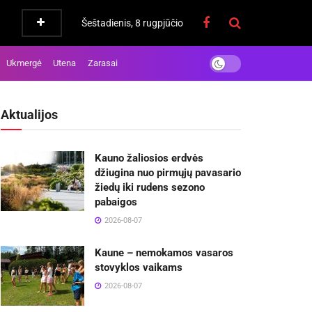
Šeštadienis, 8 rugpjūčio
Ukmergė
Utena
Zarasai
Aktualijos
Kauno žaliosios erdvės
džiugina nuo pirmųjų pavasario
žiedų iki rudens sezono
pabaigos
2026-08-07
Kaune – nemokamos vasaros
stovyklos vaikams
2026-08-07