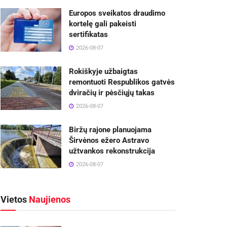
Europos sveikatos draudimo
kortelę gali pakeisti
sertifikatas
2026-08-07
Rokiškyje užbaigtas
remontuoti Respublikos gatvės
dviračių ir pėsčiųjų takas
2026-08-07
Biržų rajone planuojama
Širvėnos ežero Astravo
užtvankos rekonstrukcija
2026-08-07
Vietos
Naujienos