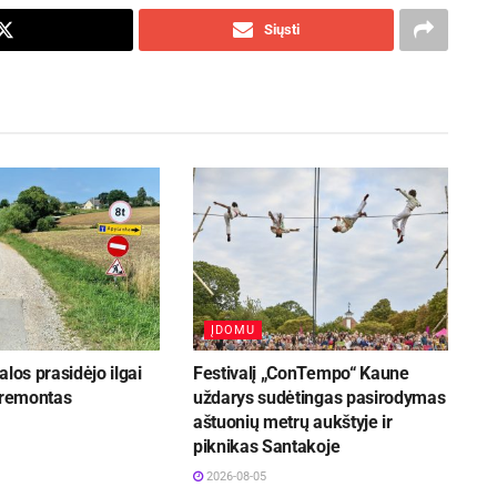
Siųsti
ĮDOMU
alos prasidėjo ilgai
Festivalį „ConTempo“ Kaune
 remontas
uždarys sudėtingas pasirodymas
aštuonių metrų aukštyje ir
piknikas Santakoje
2026-08-05