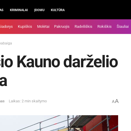
AS
KRIMINALAI
ĮDOMU
KULTŪRA
šiadorys
Kupiškis
Molėtai
Pakruojis
Radviliškis
Rokiškis
Šiauliai
 pabaiga
sio Kauno darželio
a
A
mas
Laikas: 2 min skaitymo
A