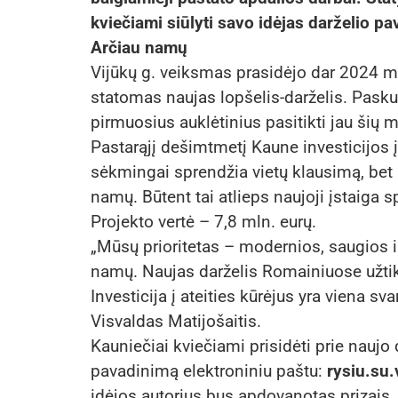
kviečiami siūlyti savo idėjas darželio pa
Arčiau namų
Vijūkų g. veiksmas prasidėjo dar 2024 
statomas naujas lopšelis-darželis. Pasku
pirmuosius auklėtinius pasitikti jau šių m
Pastarąjį dešimtmetį Kaune investicijos į
sėkmingai sprendžia vietų klausimą, bet i
namų. Būtent tai atlieps naujoji įstaiga
Projekto vertė – 7,8 mln. eurų.
„Mūsų prioritetas – modernios, saugios 
namų. Naujas darželis Romainiuose užti
Investicija į ateities kūrėjus yra viena 
Visvaldas Matijošaitis.
Kauniečiai kviečiami prisidėti prie naujo 
pavadinimą elektroniniu paštu:
rysiu.su
idėjos autorius bus apdovanotas prizais.