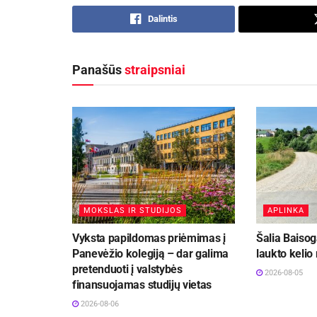
Dalintis
Panašūs
straipsniai
MOKSLAS IR STUDIJOS
APLINKA
Vyksta papildomas priėmimas į
Šalia Baisog
Panevėžio kolegiją – dar galima
laukto kelio
pretenduoti į valstybės
2026-08-05
finansuojamas studijų vietas
2026-08-06