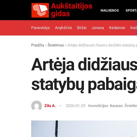
NAUJIENOS
SPORT
Panevėžys
Anykščiai
Biržai
Jonava
Kėdainiai
Kai
Pradžia
»
Švietimas
»
Artėja didžiausio Kauno darželio statybų
Artėja didžiau
statybų pabaig
Zita A.
2026-01-29
Investicijos
Kaunas
Švieti