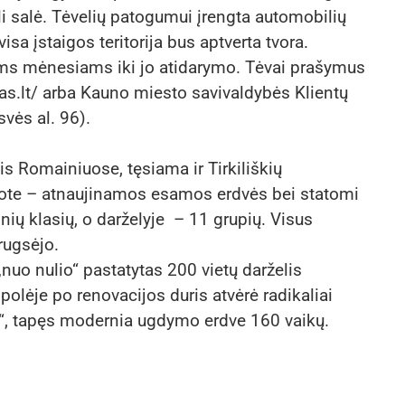
li salė. Tėvelių patogumui įrengta automobilių
sa įstaigos teritorija bus aptverta tvora.
liems mėnesiams iki jo atidarymo. Tėvai prašymus
unas.lt/ arba Kauno miesto savivaldybės Klientų
vės al. 96).
s Romainiuose, tęsiama ir Tirkiliškių
sote – atnaujinamos esamos erdvės bei statomi
nių klasių, o darželyje – 11 grupių. Visus
rugsėjo.
nuo nulio“ pastatytas 200 vietų darželis
polėje po renovacijos duris atvėrė radikaliai
as“, tapęs modernia ugdymo erdve 160 vaikų.