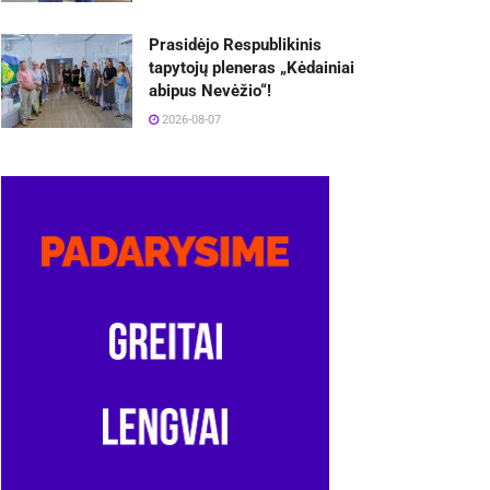
Prasidėjo Respublikinis
tapytojų pleneras „Kėdainiai
abipus Nevėžio“!
2026-08-07