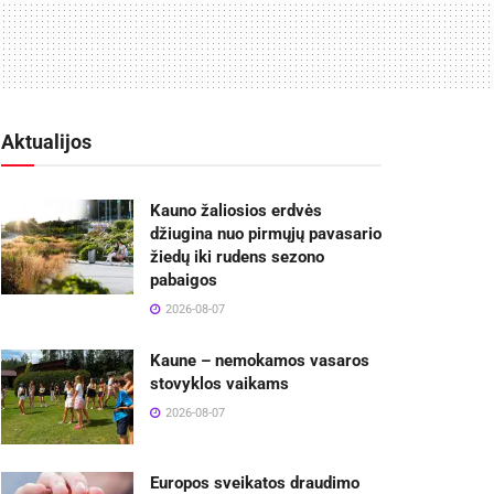
Aktualijos
Kauno žaliosios erdvės
džiugina nuo pirmųjų pavasario
žiedų iki rudens sezono
pabaigos
2026-08-07
Kaune – nemokamos vasaros
stovyklos vaikams
2026-08-07
Europos sveikatos draudimo