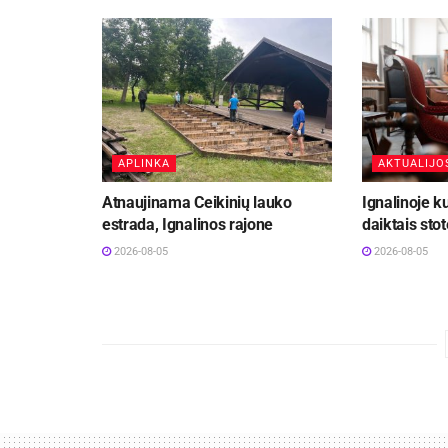
APLINKA
AKTUALIJO
Atnaujinama Ceikinių lauko
Ignalinoje k
estrada, Ignalinos rajone
daiktais stot
2026-08-05
2026-08-05