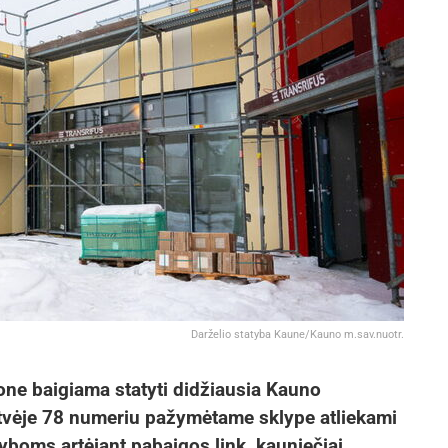
Darželio statyba Kaune/Kauno m.sav.nuotr.
ne baigiama statyti didžiausia Kauno
atvėje 78 numeriu pažymėtame sklype atliekami
tyboms artėjant pabaigos link, kauniečiai