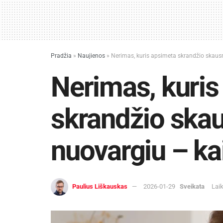
Pradžia
»
Naujienos
»
Nerimas, kuris apsimeta skrandžio skausm
Nerimas, kuris
skrandžio ska
nuovargiu – kai
Paulius Liškauskas
2026-01-29
Sveikata
Lai