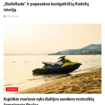
„Radviliada“ ir papasakos kunigaikščių Radvilų
istoriją
2026-08-04
ĮDOMU
Kupiškio mariose vyks Baltijos vandens motociklų
čempionato finalas