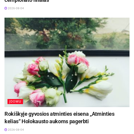
2026-08-04
ĮDOMU
Rokiškyje gyvosios atminties eisena „Atminties
kelias“ Holokausto aukoms pagerbti
2026-08-04