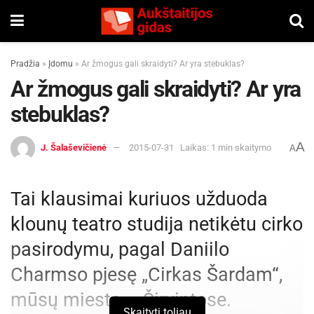
Pradžia
»
Įdomu
»
Ar žmogus gali skraidyti? Ar yra stebuklas?
Ar žmogus gali skraidyti? Ar yra
stebuklas?
A
J. Šalaševičienė
2015-07-31
Laikas: 1 min skaitymo
A
Tai klausimai kuriuos užduoda
klounų teatro studija netikėtu cirko
pasirodymu, pagal Daniilo
Charmso pjesę „Cirkas Šardam“,
mūsų mieste – Širvintose.
Skaityti toliau