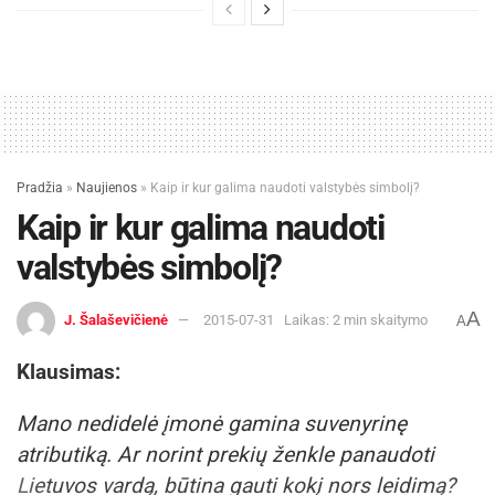
Pradžia
»
Naujienos
»
Kaip ir kur galima naudoti valstybės simbolį?
Kaip ir kur galima naudoti
valstybės simbolį?
A
J. Šalaševičienė
2015-07-31
Laikas: 2 min skaitymo
A
Klausimas:
Mano nedidelė įmonė gamina suvenyrinę
atributiką. Ar norint prekių ženkle panaudoti
Lietuvos vardą, būtina gauti kokį nors leidimą?