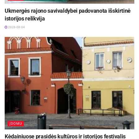
Ukmergės rajono savivaldybei padovanota išskirtinė
istorijos relikvija
2026-08-04
ĮDOMU
Kėdainiuose prasidės kultūros ir istorijos festivalis