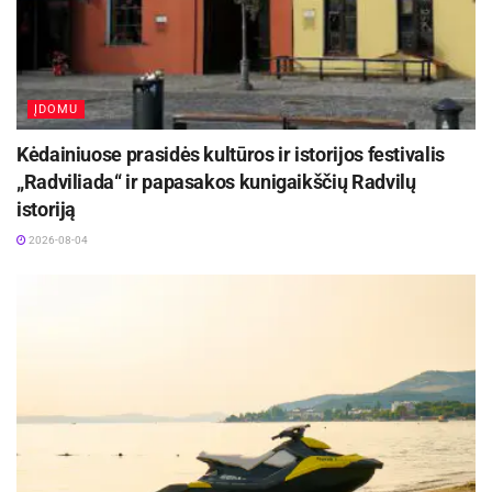
ĮDOMU
Kėdainiuose prasidės kultūros ir istorijos festivalis
„Radviliada“ ir papasakos kunigaikščių Radvilų
istoriją
2026-08-04