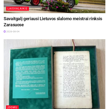
LAISVALAIKIS
Savaitgalį geriausi Lietuvos slalomo meistrai rinksis
Zarasuose
2026-08-04
ĮDOMU