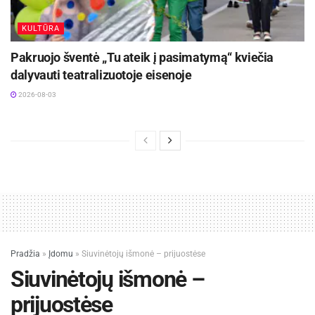
KULTŪRA
Pakruojo šventė „Tu ateik į pasimatymą“ kviečia
dalyvauti teatralizuotoje eisenoje
2026-08-03
Pradžia
»
Įdomu
»
Siuvinėtojų išmonė – prijuostėse
Siuvinėtojų išmonė –
prijuostėse