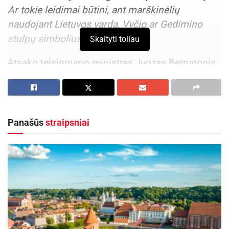
Ar tokie leidimai būtini, ant marškinėlių
naudojant Lietuvos vardą, Vyčio ar Gedimino
stulpų simbolius?
Skaityti toliau
Atsako teisingumo ministras Juozas Bernatonis
Bet koks oficialių Lietuvos simbolių naudojimas
(Lietuvos vardo, vėliavos, Vyčio, Gedimino stulpų
ir kt.) turi būti pagarbus ir nežeminti Lietuvos
Panašūs
straipsniai
valstybės.
Leidimų naudoti Lietuvos valstybės simbolius
tvarka taikoma, kai siekiama prekių ženklo ar
dizaino teisinės apsaugos, kuri suteikia teisę
savininkui uždrausti kitiems asmenims naudoti
šiuos ženklus ar dizainą be savininko sutikimo.