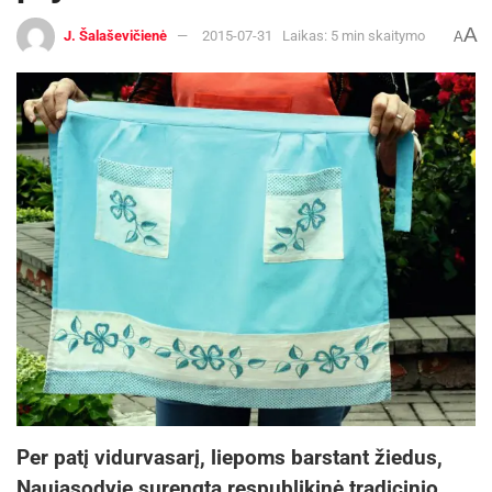
A
J. Šalaševičienė
2015-07-31
Laikas: 5 min skaitymo
A
Per patį vidurvasarį, liepoms barstant žiedus,
Naujasodyje surengta respublikinė tradicinio