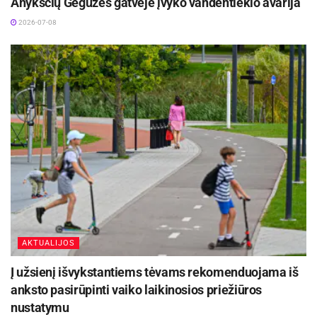
Anykščių Gegužės gatvėje įvyko vandentiekio avarija
2026-07-08
AKTUALIJOS
Į užsienį išvykstantiems tėvams rekomenduojama iš
anksto pasirūpinti vaiko laikinosios priežiūros
nustatymu