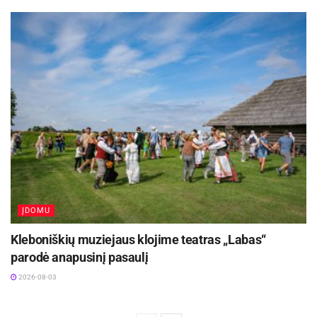
ĮDOMU
Kleboniškių muziejaus klojime teatras „Labas“
parodė anapusinį pasaulį
2026-08-03