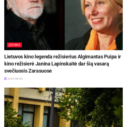
ĮDOMU
Lietuvos kino legenda režisierius Algimantas Puipa ir
kino režisierė Janina Lapinskaitė dar šią vasarą
svečiuosis Zarasuose
2026-08-04