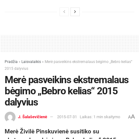
Pradžia
»
Laisvalaikis
»
Merė pasveikins ekstremalaus bėgimo „Bebro kelias“
2015 dalyvius
Merė pasveikins ekstremalaus
bėgimo „Bebro kelias“ 2015
dalyvius
A
J. Šalaševičienė
2015-07-31
Laikas: 1 min skaitymo
A
Merė Živilė Pinskuvienė susitiko su