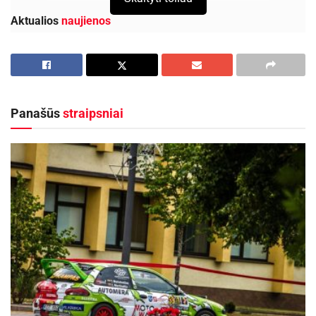
Aktualios
naujienos
Kėdainių kultūros centras organizuoja
pavėžėjimą prie kėdainiečių pastatyto kryžiaus
Baltijos kelyje
2026-08-05
Panašūs
straipsniai
Lietuvos kino legenda režisierius Algimantas
Puipa ir kino režisierė Janina Lapinskaitė dar šią
vasarą svečiuosis Zarasuose
2026-08-04