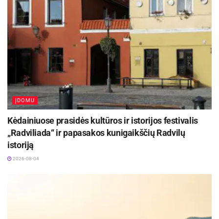
žmogus negali atsikosėti, atsiranda įkvėpus šalto
oro ar infekcijai patekus į kvėpavimo takus, todėl
dažniausiai pasireiškia susirgimo pradžioje.
Drėgno kosulio metu atkosėjami skrepliai, su
kuriais iš kvėpavimo takų pašalinami ligos
sukėlėjai, todėl atsiranda vėlesnėje ligos
stadijoje. Šio kosulio slopinti nereikia, nes taip
ĮDOMU
organizmas valosi. Intensyvus kosulys, toks kaip
spazminis, pasireiškia, kai kosint ima trūkti oro,
Kėdainiuose prasidės kultūros ir istorijos festivalis
„Radviliada“ ir papasakos kunigaikščių Radvilų
sunku įkvėpti ir iškvėpti, tuo tarpu priepuolinis
istoriją
dažniausiai yra sausas, itin varginantis, staiga
2026-08-04
užeinantis, kai žmogus negali nustoti kosėti.
Kaip teigia gydytoja J. Mažeikienė, kosulys gali
signalizuoti skirtingas ligas:
sergant bronchitu, kosėjama intensyviai, tiek sausu,