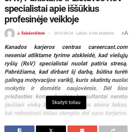
natūralios priemonės nebepadeda, derėtų
specialistai apie iššūkius
kreiptis į medikus, kad šie, nustatę kosulio
profesinėje veikloje
priežastį, paskirtų tinkamą gydymą
medikamentais.
A
J. Šalaševičienė
2016-04-24
Laikas: 4 min skaitymo
A
Keletas patarimų:
Kanados karjeros centras careercast.com
neseniai atliktame tyrime atskleidė, kad viešųjų
Saugokitės vėjo. Būdami lauke, ryšėkite šalikėlį,
ryšių (RsV) specialistai nuolat patiria stresą.
drabužiai, nors ir plonesni, turėtų pilnai dengti kūną,
Pabrėžiama, kad dirbant šį darbą, būtina turėti
nes pavasarinis vėjas – apgaulingas, ir galite peršalti;
galingą motyvacijos variklį, kuris skatintų nuolat
Pavasarį bakterinių susirgimų sumažėja, tačiau
mokytis ir domėtis naujovėmis. Dėl šios
pasigauti virusą tikimybė išlieka – nepamirškite
priežasties komunikacijos konsultantai neretai
įprastų higienos, apsaugos priemonių;
Skaityti toliau
jaučiasi viską žinantys ir kartais ateina laikas,
Neskubėkite vartoti cheminių vaistų, iš pradžių rinkitės
kai nebesinori toliau stengtis dėl savo karjeros.
natūralius preparatus – sirupus, čiulpiamas pastiles,
Ką daryti, kai ištinka profesinė krizė? Kaip
gaminamas iš natūralių augalinių medžiagų;
elgiasi profesionalai, pasiekę savo karjeros