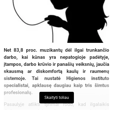
prognozės darbo rinkoje. „Ekonomistai pastebi,
kad darbo vietų RsV specialistams iki 2020 metų
sparčiai daugės visame pasaulyje. Naujienos
žaibišku greičiu okupuoja viešas erdves, o joms
suvaldyti reikalingas didelis skaičius
profesionalų, galinčių tinkamai reaguoti į
naujienas ir palaikyti gerą organizacijos
Net 83,8 proc. muzikantų dėl ilgai trunkančio
reputaciją. Darbo vietų mūsų šalyje daugėja RsV
darbo, kai kūnas yra nepatogioje padėtyje,
agentūrose, o atstovų spaudai etatai įmonėse
įtampos, darbo krūvio ir panašių veiksnių, jaučia
kuriami kur kas rečiau. Priežastis paprasta – vis
skausmą ar diskomfortą kaulų ir raumenų
dar vyrauja tendencija samdyti RsV specialistus
sistemoje. Tai nustatė Higienos instituto
iš išorės“, – apie situaciją JAV pasakoja R.
specialistai, apklausę daugiau kaip tris šimtus
Butleris.
profesionalų.
Skaityti toliau
Kaip „įstrigus“ ankštame profesijos rūbe
Pasaulyje atlikti tyrimai rodo, kad ilgalaikis
nepasiduoti
darbas nepatogioje padėtyje, esant statinėms ir