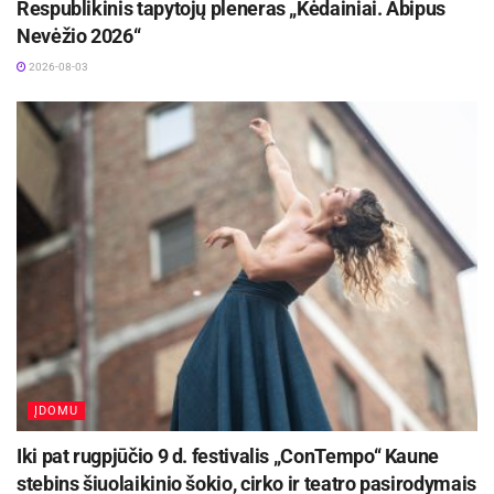
tikru energijos užtaisu. Įvairūs džiovintų vaisių
Respublikinis tapytojų pleneras „Kėdainiai. Abipus
Nevėžio 2026“
mišiniai yra puiki alternatyva, norint gauti
energijos visai dienai bei sustiprinti organizmą“,
2026-08-03
– patarė E.Vasiliauskaitė.
Be viso to, mitybos specialistė teigia, jog
pakeitus kavą sveikais užkandžiais galima ne tik
pagerinti sveikatą, bet ir sumažinti kūno svorį.
„Vis labiau populiarėjant sveikai gyvensenai,
daugelis žmonių atsakingiau renkasi maisto
produktus ir skaičiuoja kalorijas. Tačiau dažnu
atveju yra pamirštama, jog ne tik maisto
produktai, bet ir gėrimai gali būti itin kaloringi.
ĮDOMU
Vienas iš tokių gėrimų yra kava. Nors pati kava
be jokių priedų nėra kaloringa, tačiau daugelis
Iki pat rugpjūčio 9 d. festivalis „ConTempo“ Kaune
kavos mėgėjų ją pagardina pienu, grietinėle,
stebins šiuolaikinio šokio, cirko ir teatro pasirodymais