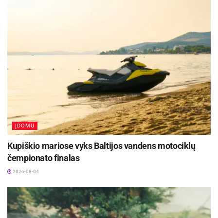
kankinančias būsenas, sukeltas streso, metas
keisti darbą. Italijoje teko stebėti, kaip RsV
konsultantai, neatlaikę didelių darbo krūvių,
psichologinio spaudimo dėl darbų terminų ir
įsipareigojimų klientams, pradeda nebevaldyti ne
tik savo darbotvarkės, bet ir gyvenimo. Atsiranda
nerimo, neretai atvedančio iki prieštaringų
būsenų, kai atrodo, kad viskas slysta iš rankų.
Pati darbe nesu susidūrusi su panašiomis
ĮDOMU
situacijomis, nes pasirinktas profesinis kelias
man niekad nekėlė abejonių. Nuo ketverių
Kupiškio mariose vyks Baltijos vandens motociklų
žinojau, ką noriu daryti, ir tai nepasikeitė
čempionato finalas
sulaukus trisdešimties“, – patirtimi dalijasi Ž.
2026-08-04
Dargužytė.
Apie profesinį „perdegimą“ ir konkuravimą