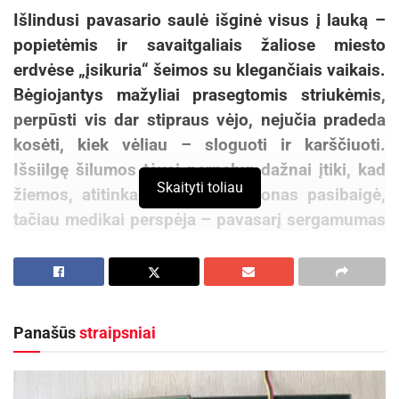
antioksidantai, iš kurių svarbiausi
–
vitaminas A,
Išlindusi pavasario saulė išginė visus į lauką –
karotinas ir liuteinas. Tad sezono metu būtina
popietėmis ir savaitgaliais žaliose miesto
valgyti kuo daugiau vaisių, daržovių ir uogų, ypač
erdvėse „įsikuria“ šeimos su klegančiais vaikais.
mėlynių.
Bėgiojantys mažyliai prasegtomis striukėmis,
perpūsti vis dar stipraus vėjo, nejučia pradeda
Regėjimo vitaminu vadinamas vitaminas A
kosėti, kiek vėliau – sloguoti ir karščiuoti.
gaunamas vartojant maisto papildus arba
Išsiilgę šilumos tėvai pernelyg dažnai įtiki, kad
valgant jau minėtas mėlynes, taip pat braškes,
Skaityti toliau
žiemos, atitinkamai ir ligų, sezonas pasibaigė,
kepenis, spalvotas daržoves (morkas,
tačiau medikai perspėja – pavasarį sergamumas
saldžiąsias bulves, špinatus, salotas). Liuteinas,
kvėpavimo takų ligomis neišnyksta. Kaip
kurio gausu raudonose daržovėse, kiaušinio
atpažinti, kada tai tik lengvas šalto oro paveiktas
trynyje ir grūduose, bei vitaminas C padeda
kosulys, o kada – rimtą ligą išduodantis
reikšmingai sumažinti kataraktos ir geltonosios
simptomas?
dėmės degeneracijos riziką.
Panašūs
straipsniai
Kaip iš kosulio atpažinti ligą?
Taip pat svarbu gauti pakankamą polinesočiųjų
rūgščių, randamų žuvies taukuose, B grupės