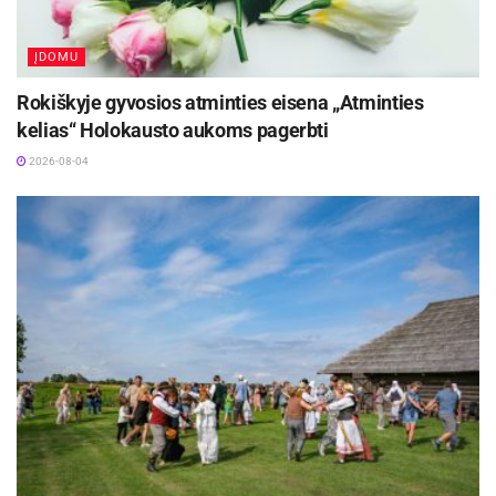
kofeino dozės”, – sakė mitybos specialistė.
ĮDOMU
Aktualios
naujienos
Rokiškyje gyvosios atminties eisena „Atminties
kelias“ Holokausto aukoms pagerbti
Ukmergės rajono savivaldybei padovanota
išskirtinė istorijos relikvija
2026-08-04
2026-08-04
Kėdainiuose prasidės kultūros ir istorijos
festivalis „Radviliada“ ir papasakos kunigaikščių
Radvilų istoriją
2026-08-04
E. Vasiliauskaitės nuomone, net ir didžiausi
kavos mėgėjai turėtų sumažinti kavos vartojimą
iki minimalios dienos normos (1 puodelio per
dieną), o energijos pasisemti iš natūralių
produktų.