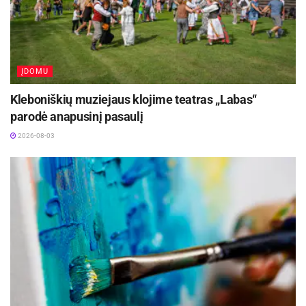
sukėlėjais.
Afrikinė pelargonija Europoje pradėta vartoti apie
1900 m., pastebėjus, kad ji gali įveikti
ĮDOMU
tuberkuliozės sukėlėjus, dabar šio augalo
ekstraktas naudojamas sirupams, padedantiems
Kleboniškių muziejaus klojime teatras „Labas“
parodė anapusinį pasaulį
atkurti kvėpavimo takų funkcijas ir sustiprinti
imunitetą. Tyrimais patvirtinta, kad šiame augale
2026-08-03
esančios medžiagos netiesiogiai stabdo gripo
viruso H1N1 dauginimąsi bei sumažina tonzilito
simptomus ir 2 dienomis sutrumpina šios ligos
trukmę, mobilizuodamos organizmo imunines
ląsteles kovai su ligos sukėlėjais.
Aktualios
naujienos
Festivalį „ConTempo“ Kaune uždarys sudėtingas