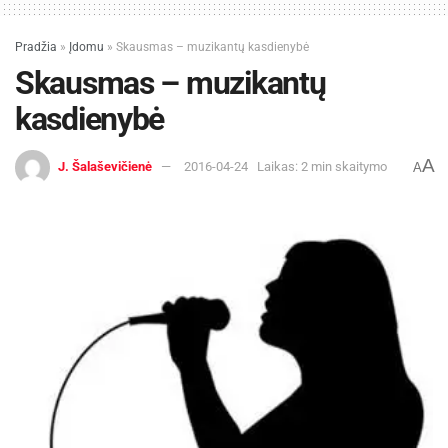
mėnesį. Anot jos, labai svarbu tinkamai
Pradžia
»
Įdomu
»
Skausmas – muzikantų kasdienybė
pasirinkti, nes pati yra pastebėjusi, jog ne visada
Skausmas – muzikantų
mokymų kaina atitinka kokybę.
kasdienybė
„Šiemet, suvokdama minėtą problemą, kad
kartais RsV specialistai už kvalifikacijos kėlimą
A
J. Šalaševičienė
2016-04-24
Laikas: 2 min skaitymo
A
išleidžia solidžias sumas pinigų, o rezultatai
nedžiugina, nusprendžiau įkurti RsV akamediją,
kurioje kolegos dalijasi savo profesijos
paslaptimis, sėkmės „receptais“ ir, žinoma,
palaiko vieni kitus krizinėse situacijose“, – dėsto
Ž. Dargužytė.
R. Butleris pabrėžia, kad JAV viešųjų ryšių
specialistai, stengiasi periodiškai investuoti į
savo tobulėjimą. Tai skatina ir džiugios