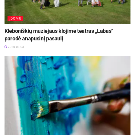
Būtent sausų akių sindromas dažnai vargina
dirbančius prie kompiuterio biurų patalpose,
ĮDOMU
kuriose veikia kondicionavimo sistemos. Tokiu
atveju pagelbėti gali ir ašarų kiekį didinantys
Kleboniškių muziejaus klojime teatras „Labas“
preparatai (vadinamosios dirbtinės ašaros), kurie
parodė anapusinį pasaulį
atkuria ašarų plėvelę. Nors įsigyti akių lašų
2026-08-03
galima be recepto, pradedant juos naudoti
dažniau, patariama pasitarti su gydytoju
oftalmologu.
Vitaminų svarba
Aktualios
naujienos
Festivalį „ConTempo“ Kaune uždarys sudėtingas
pasirodymas aštuonių metrų aukštyje ir piknikas
Santakoje