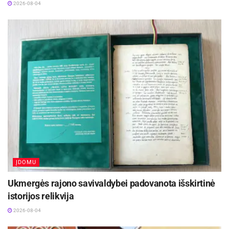
kurį jaučiu dirbdamas RsV srityje, priklauso tik
2026-08-04
nuo mano asmeninių sugebėjimų susitikti su
frustruojančiomis situacijomis – kai esu
emociškai silpnesnis, patiriu daugiau streso ne
tik šiame darbe, bet ir kitose, man svarbiose
gyvenimo srityse“, – kalba RsV konsultantas iš
JAV.
Viešųjų ryšių atstovas iš Pakistano – Shehryar
Khan – efektyviai valdantis klientų rinkodaros ir
reklamos bei komunikacijos kampanijas,
paklaustas, ar darbe patiria daug streso,
ĮDOMU
užtikrintai atsako, jog tai – svetimkūnis, kurio
Ukmergės rajono savivaldybei padovanota išskirtinė
nejaučia nuo tada, kai išsigrynino, kokia veikla
istorijos relikvija
nori užsiimti ir susiaurino savo veiklos spektrą.
2026-08-04
Aktualios
naujienos