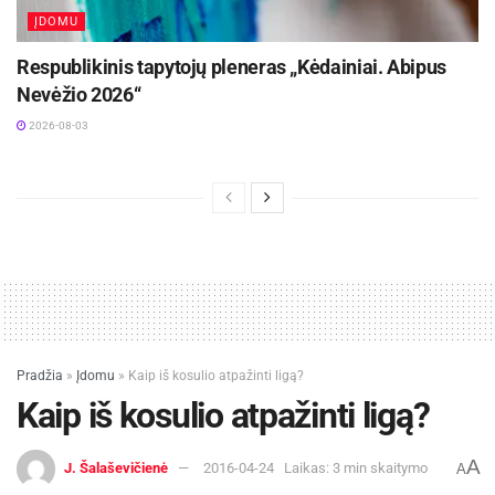
2026-08-05
ĮDOMU
Lietuvos kino legenda režisierius Algimantas
Puipa ir kino režisierė Janina Lapinskaitė dar šią
Respublikinis tapytojų pleneras „Kėdainiai. Abipus
vasarą svečiuosis Zarasuose
Nevėžio 2026“
2026-08-04
2026-08-03
Dažnai pamirštama, kad tinkama mityba svarbi
ne vien gražioms kūno linijoms išlaikyti, bet visų
pirma sveikatai ir gerai savijautai. Pakankamas
naudingųjų medžiagų kiekis privalomas ir norint
džiaugtis sveikomis ir stipriomis akimis. Nors
didžiąją dalį mikroelementų galima rasti maisto
produktuose, po žiemos pakankamą jų kiekį
Pradžia
»
Įdomu
»
Kaip iš kosulio atpažinti ligą?
gauti su maistu ne visuomet pavyksta.
Kaip iš kosulio atpažinti ligą?
„BENU vaistinės“ atstovė V. Poškaitienė,
A
primena, kad sveikoms akims būtini vitaminai ir
J. Šalaševičienė
2016-04-24
Laikas: 3 min skaitymo
A