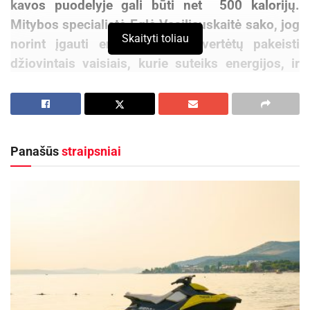
kavos puodelyje gali būti net 500 kalorijų.
Mitybos specialistė Eglė Vasiliauskaitė sako, jog
Skaityti toliau
norint įgauti energijos kavą vertėtų pakeisti
džiovintais vaisiais, kurie suteiks energijos, ir
papildys organizmą būtinais vitaminais ir
mineralais.
Iš kavamedžio sėklų pagamintas daugelio taip
Panašūs
straipsniai
mėgiamas gėrimas – kava, pastaruoju metu yra
vertinamas gana kontraversiškai. Negalima
paneigti fakto, jog kava gali pabudinti, pagerinti
reakciją, tačiau svarbu nepamiršti, kad kava gali
sukelti ilgalaikę nemigą, padidinti kraujospūdį,
sutrikdyti širdies veiklą. „7 pack“ mitybos
specialistė E. Vasiliauskaitės teigimu, nors kava
ir yra plačiai vartojama, tačiau rekomendacijų, jog
ją naudoti yra naudinga – nėra. Todėl kavos