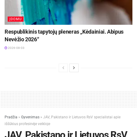
pasirodymas aštuonių metrų aukštyje ir piknikas
Santakoje
2026-08-05
ĮDOMU
Lietuvos kino legenda režisierius Algimantas
Respublikinis tapytojų pleneras „Kėdainiai. Abipus
Puipa ir kino režisierė Janina Lapinskaitė dar šią
Nevėžio 2026“
vasarą svečiuosis Zarasuose
2026-08-04
2026-08-03
Pasak vaikų pulmonologės, mūsų organizmą
kasdien atakuoja šimtai cheminių medžiagų,
gaunamų su maistu, gėrimais ar pasisavinamų iš
aplinkos, tad chemijos vartojimą sergant derėtų
sumažinti iki minimumo. Tai ypač galioja kalbant
apie vaikų gydymą, mat jų imunitetas tik
formuojasi, todėl neturėtų būti alinamas, kad
Pradžia
»
Gyvenimas
»
JAV, Pakistano ir Lietuvos RsV specialistai apie
galėtų savarankiškai kovoti su ligų sukėlėjais. Kai
iššūkius profesinėje veikloje
JAV, Pakistano ir Lietuvos RsV
peršalus ar pradėjus kosėti sirupas ir kitos