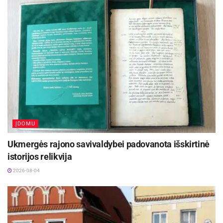
Klinikos „InMedica ALFA” gydytoja vaikų
vitaminų ir vitamino E, randamo riešutuose,
pulmonologė Jovita Mažeikienė teigia, kad
šparaguose, alyvuogių aliejuje ir daigintuose
kosulys – natūralus organizmo apsauginis
kviečiuose.
refleksas: „Tai yra staigus oro išstūmimas iš
plaučių, dėl to savaime kosulys – naudingas
dalykas. Jis padeda išvalyti kvėpavimo takus nuo
gleivių, dulkių ir svetimkūnių, tačiau užsitęsęs
kosulys gali reikšti sveikatos sutrikimą.
Dažniausiai kosulį sukelia virusinė infekcija,
ĮDOMU
vadinama peršalimu, vėliau gali prasidėti ir
bakteriniai susirgimai, todėl norint teisingai ir
Ukmergės rajono savivaldybei padovanota išskirtinė
sėkmingai gydytis, labai svarbu suprasti jo
istorijos relikvija
prigimtį.“
2026-08-04
Anot specialistės, egzistuoja dvi kosulio rūšys –
sausas ir drėgnas, jis taip pat gali būti
priepuolinis arba spazminis. Sausas kosulys, kai