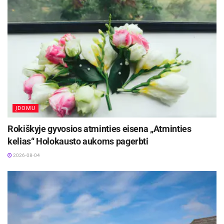
Profesinis „perdegimas“ dar vadinamas
profesine krize – tai sindromas, kuris atsiranda
veikiant ilgalaikiam distresui. Jis sukelia
emocinių, energetinių ir dažnai asmenybinių
resursų išsekimą. Apie rungtyniavimą profesinėje
sferoje pasakoja Jennifer Miller, viešųjų ryšių
specialistė iš Kalifornijos. „Manau, kad stresas
viešųjų ryšių specialistus užklumpa tada, kai jie
ĮDOMU
per daug laiko praleidžia miegodami ant „laurų“.
Rokiškyje gyvosios atminties eisena „Atminties
Kai reikia stipriai paplušėti suvokus, kad trūksta
kelias“ Holokausto aukoms pagerbti
tam tikros srities žinių, dažnai kyla įtampa. Kad
2026-08-04
to išvengčiau, aš nuolat atnaujinu savo rašymo
įgūdžius, internetinio tinklo administravimo ir
kritinio mąstymo gebėjimus. Taip galiu išlikti
konkurencinga“, – įsitikinusi ambicinga jauna
moteris.