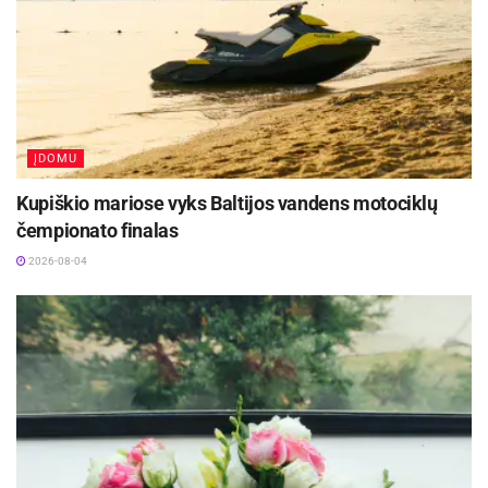
Rasa Sirtautienė patvirtina, kad dažniausiai
suprastėjusiu regėjimu ir „pavargusiomis akimis“
skundžiasi pacientai, daug dirbantys
kompiuteriu.
ĮDOMU
„Dažniausiai skundžiasi jauni, dirbantys įtemptą
protinį darbą pacientai, taip pat rūkantys,
Kupiškio mariose vyks Baltijos vandens motociklų
dirbantys sausose, kondicionuojamose
čempionato finalas
patalpose. Tiesa, sulaukus 40 metų, rega gali
2026-08-04
prastėti jau dėl tam tikrų ligų – glaukomos,
kataraktos, taip pat gali darytis sunku skaityti,
įžiūrėti užrašus smulkesnėmis raidėmis, o dar
vyresniame amžiuje gali pasireikšti amžinė
geltonosios dėmės degeneracija“, – pasakoja
oftalmologė.