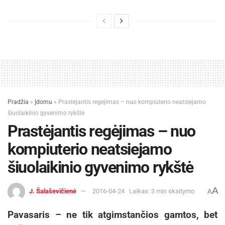
Pradžia
»
Įdomu
»
Prastėjantis regėjimas – nuo kompiuterio neatsiejamo
šiuolaikinio gyvenimo rykštė
Prastėjantis regėjimas – nuo
kompiuterio neatsiejamo
šiuolaikinio gyvenimo rykštė
A
J. Šalaševičienė
2016-04-24
Laikas: 3 min skaitymo
A
Pavasaris – ne tik atgimstančios gamtos, bet