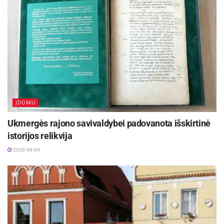
duomenimis, praėjusiais metais regėjimo
papildų pardavimai išaugo 31 proc., lyginant su
2015 m.
Pardavimų augimą galima sieti ir su augančiu
visuomenės sąmoningumu – žmonės skiria
daugiau dėmesio savo sveikatai ir gerai
savijautai, daugiau išmano apie vitaminų poveikį
ĮDOMU
organizmui.
Ukmergės rajono savivaldybei padovanota išskirtinė
Kita vertus, domėtis skatina ir problemos. Dar
istorijos relikvija
2014 metais šalies Statistikos departamento
2026-08-04
vykdyto tyrimo duomenimis, net 1,1 mln.
Lietuvos gyventojų turėjo regos sutrikimų.
Pasak „BENU vaistinės“ Kaune vedėjos,
vaistininkės Vaidos Poškaitienės, į vaistines