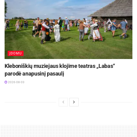
Nepasiduoti „letargo miegui“ ragina ir R. Butleris,
teigiantis, kad raktas į įgūdžių išsaugojimą yra
kartojimas. „Kai kurie ekspertai sako, kad galima
išmokti visko, tik reikia pakartoti tai 10000 kartų.
Užuot tai darius, kur kas lengviau nedaryti nieko,
ĮDOMU
nes praleidus vieną „praktikos“ dieną, labai
nesunku praleisti kitą. „Neperdegti“ padeda
Kleboniškių muziejaus klojime teatras „Labas“
detalus planavimas – net ir kūrybines veiklas
parodė anapusinį pasaulį
galima suplanuoti!“ – pataria R. Butleris.
2026-08-03
Profesinio tobulėjimo galimybės Lietuvoje ir
pasaulyje
Paklausta apie profesinio tobulėjimo RsV srityje
galimybes, Ž. Dargužytė sako, kad norint viskas
įmanoma – kursų ir mokymų vyksta kone kas