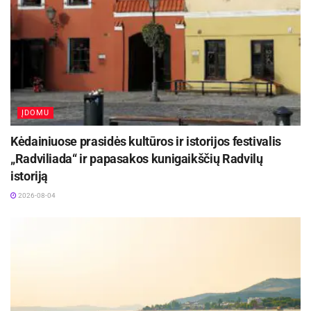
ieškoti pagalbos lietuviai labiausiai skuba būtent
pavasarį: „Didžiausias papildų regėjimui
pardavimų augimas stebimas pavasarį balandžio
mėnesį, taip pat pagyvėjimas juntamas rugsėjo ir
gruodžio mėnesiais. Apskritai pastebime, kad
pavasarį žmonės skiria daugiau dėmesio
ĮDOMU
organizmo stiprinimui. Žiemos laikotarpiu
Kėdainiuose prasidės kultūros ir istorijos festivalis
naudingųjų medžiagų gauname gerokai mažiau,
„Radviliada“ ir papasakos kunigaikščių Radvilų
o sulaukus pavasario jos jau būna išeikvotos.
istoriją
Sezoniškumas taip pat lemia, kad šaltuoju
2026-08-04
periodu daugiau laiko praleidžiame žiūrėdami
televizorių, dirbdami kompiuteriu ar skaitydami
prie dirbtinio apšvietimo, kas ypač vargina akis“.
Skundžiasi akių nuovargiu
Medicinos centro „Northway“ oftalmologė dr.