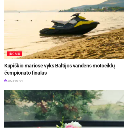
tiek drėgnu, skreplingu kosuliu;
sergant kokliušu, kosulys tampa priepuoliniu ir gali būti
toks intensyvus, kad sukelia vėmimą;
sergant virusiniu laringitu, balsas prikimsta, atsiranda
sausas, lojimą primenantis kosulys;
sergant astma, kosulys būna spazminis, keliantis
ĮDOMU
dusulį, o kvėpavimas – su apsunkintu iškvėpimu;
viršutinių kvėpavimo infekcijų metu dažniausiai nuo
Kupiškio mariose vyks Baltijos vandens motociklų
pat pirmos dienos vargina sausas erzinantis kosulys.
čempionato finalas
2026-08-04
Kaip teisingai šį susirgimą gydyti?
Itin svarbu iškart identifikuoti susirgimą ir neleisti
ligai „įsisenėti“, todėl itin rekomenduojamas
„smūginis“ gydymas, kai, pajutus pirmus
susirgimo simptomus, vartojamas medus ir