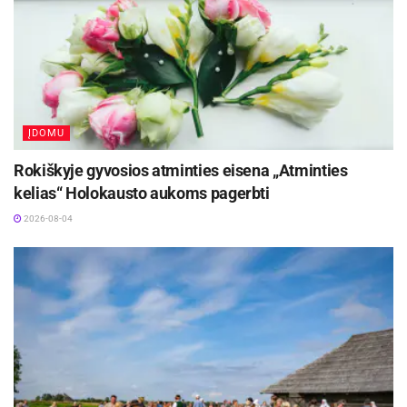
citrina, gausiai geriama karštos arbatos. Jeigu
vis dar jaučiamas kosulio sukeltas diskomfortas,
vaistinėse galima įsigyti sirupo nuo kosulio, kuris
ne tik suvilgys sudirgintą gerklę, pagerins
kvėpavimo takų funkcijas, bet ir gali sutrumpinti
ĮDOMU
susirgimo laiką. Pavyzdžiui, Afrikinės
pelargonijos ekstraktas turi biologiškai aktyvių
Rokiškyje gyvosios atminties eisena „Atminties
medžiagų, kurios pasižymi antimikrobiniu
kelias“ Holokausto aukoms pagerbti
veikimu sergant viršutinių kvėpavimo takų
2026-08-04
uždegiminėmis ligomis. Augalo šaknyje
esančios medžiagos neleidžia virusams ir
bakterijoms prisitvirtinti prie kvėpavimo takų
gleivinės ląstelių, o ligų sukėlėjams – ten
daugintis, be to, biologiškai aktyvios medžiagos
padeda suskystinti gleives ir mobilizuoja
organizmo imunines ląsteles kovoti su ligos