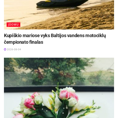
mėgėjams vertėtų ieškoti kitų, sveikesnių
energijos šaltinų.
ĮDOMU
„Šiuolaikinių žmonių gyvenimo ritmas yra itin
greitas, todėl nenuostabu, jog kartais jaučiamės
Kupiškio mariose vyks Baltijos vandens motociklų
pavargę ir mieguisti. Yra daugybė būdų kaip
čempionato finalas
galima pabudinti organizmą, tačiau vienas
2026-08-04
populiariausių – kava. Išgėrus puodelį kavos,
organizme išsiskiria adrenalinas. Dėl šios
priežasties padažnėja širdies dūžiai ir pakyla
kraujospūdis. Kavoje esantis kofeinas tai pat
padidina neurohormono dofamino, atsakingo už
laimės pojūtį, dozę smegenyse. Tačiau svarbu
prisiminti, jog šis poveikis yra trumpalaikis, todėl
praėjus kelioms valandoms po pirmojo kavos
puodelio organizmas pradeda reikalauti naujos