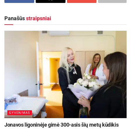
Nepamirškite, kad pavasaris – žydėjimo metas. Slogos
aukštumų, kokių savimotyvacijos būdų ieško,
ar kosulio priežastis gali būti ir alerginė reakcija – tokiu
kad „neperdegtų“? Išskirtiniame interviu su RsV
atveju kreipkitės į dermatologą.
Panašūs
straipsniai
srityje pasauliniuose „vandenyse“ ir Lietuvoje
dirbančiais, ilgametę patirtį šioje veikloje
turinčiais, konsultantais kalbamės apie verslą,
laisvalaikį ir motyvaciją.
Kad ir kokius rezultatus pateiktų naujausi tyrimai,
vis dėlto surengus tarptautinę RsV specialistų
diskusiją karjeros klausimais, tapo aišku, kad
vienos nuomonės nėra. Organizacijų
komunikacijos ekspertas Rojus Butleris iš
Majamio (JAV) sako, kad stresas yra gyvenimo
dalis, nekoreliuojanti netgi su gyvenamąja vieta.
GYVENIMAS
„Nesvarbu, kur dirbate, ar pašėlusiame
Jonavos ligoninėje gimė 300-asis šių metų kūdikis
didmiestyje, ar mažame miestelyje. Streso lygis,