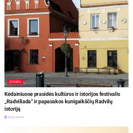
Festivalį „ConTempo“ Kaune uždarys sudėtingas
pasirodymas aštuonių metrų aukštyje ir piknikas
Santakoje
2026-08-05
Lietuvos kino legenda režisierius Algimantas
Puipa ir kino režisierė Janina Lapinskaitė dar šią
vasarą svečiuosis Zarasuose
2026-08-04
Komunikacijos ir dizaino agentūros FoxyPR
ĮDOMU
įkūrėja, turinti dešimties metų patirtį RsV srityje,
Kėdainiuose prasidės kultūros ir istorijos festivalis
ilgą laiką dirbusi Italijoje, linkusi pritarti
„Radviliada“ ir papasakos kunigaikščių Radvilų
nuomonei, kad jei viešųjų ryšių srityje dirbantis
istoriją
asmuo nuolat patiria stresą, reikia imtis realių
2026-08-04
veiksmų. „Esu įsitikinusi, kad jei komunikacijos
srityje veikiantis žmogus nuolat išgyvena jį