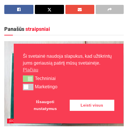
„Jei pastebėsite, kad jūsų karjera įstrigo,
dinaminėms raumenų apkrovoms, atliekant
geriausia susikurti išbandymą, pavyzdžiui, priimti
dažnai pasikartojančius vienodus judesius,
rizikingus sprendimus – taip atsiras niša
sukelia įvairius lėtinius kaulų ir raumenų
naujiems įgūdžiams atsirasti“, – svarsto R.
Panašūs
straipsniai
sistemos pakenkimus. Todėl didžioji dauguma
Butleris.
muzikantų patiria kaulų ir raumenų sistemos
sutrikimus, kuriuos sukelia grojimas tam tikru
Jam paantrina RsV projektų vadovė iš JAV –
muzikos instrumentu.
Ši svetainė naudoja slapukus, kad užtikrintų
Jennifer Miller. Ji pateikia dar vieną būdą, kaip
jums geriausią patirtį mūsų svetainėje.
išvengti profesinės aklavietės. „Turiu platų ryšių
„Dėl profesinio poveikio muzikantai gali būti
Plačiau
tinklą. Jeigu jaučiuosi įstrigusi, mano socialinių
priskiriami rizikos grupei. Šiems darbuotojams
Techniniai
Techniniai
tinklalapių nuorodos niekada neapvils. Manau,
gresia kaulų ir raumenų sistemos, kaklo, nugaros
Marketingo
Marketingo
kad visada atsiras draugas, turintis puikių
ir viršutinių galūnių veiklos sutrikimai“, – sako
pasiūlymų, kad ir kokia problema bebūtų“, –
Higienos instituto Profesinės sveikatos centro
Išsaugoti
Leisti visus
tikina specialistė.
Tyrimų skyriaus vyr. specialistė Jūratė
nustatymus
Tamašauskaitė, kuri pernai atliko tyrimą
Komunikacijos ir dizaino agentūrai vadovaujanti
ĮDOMU
„Muzikantų ergonominiai darbo aplinkos
Ž. Dargužytė galimybėmis „įstrigti“ netiki. Ji