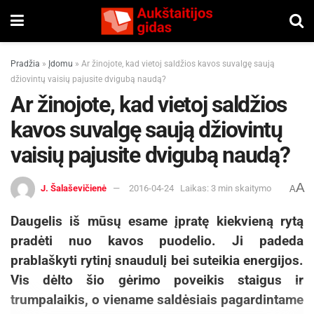
Pradžia
»
Įdomu
»
Ar žinojote, kad vietoj saldžios kavos suvalgę saują
džiovintų vaisių pajusite dvigubą naudą?
Ar žinojote, kad vietoj saldžios
kavos suvalgę saują džiovintų
vaisių pajusite dvigubą naudą?
A
J. Šalaševičienė
2016-04-24
Laikas: 3 min skaitymo
A
Daugelis iš mūsų esame įpratę kiekvieną rytą
pradėti nuo kavos puodelio. Ji padeda
prablaškyti rytinį snaudulį bei suteikia energijos.
Vis dėlto šio gėrimo poveikis staigus ir
trumpalaikis, o viename saldėsiais pagardintame