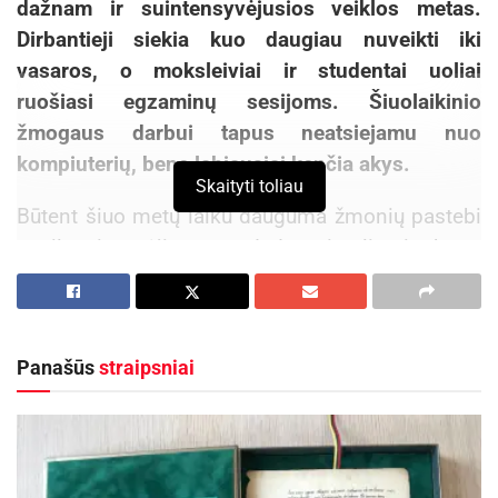
dažnam ir suintensyvėjusios veiklos metas.
Dirbantieji siekia kuo daugiau nuveikti iki
vasaros, o moksleiviai ir studentai uoliai
ruošiasi egzaminų sesijoms. Šiuolaikinio
žmogaus darbui tapus neatsiejamu nuo
kompiuterių, bene labiausiai kenčia akys.
Skaityti toliau
Būtent šiuo metų laiku dauguma žmonių pastebi
nusilpusį regėjimą: pradeda mirguliuoti akyse,
liejasi vaizdas, vis dažniau tenka prisimerkti.
Niekada akinių nenešioję žmonės pradeda
svarstyti, ar nevertėtų jų įsigyti.
Panašūs
straipsniai
Labiau domisi savo sveikata – pavasarį
Sveikatos specialistai pastebi, kad regėjimo
problemų daugėja. „BENU vaistinės“