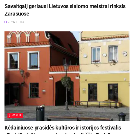
Savaitgalį geriausi Lietuvos slalomo meistrai rinksis
Zarasuose
2026-08-04
ĮDOMU
Kėdainiuose prasidės kultūros ir istorijos festivalis