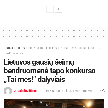
Pradžia
»
Įdomu
»
Lietuvos gausių šeimų bendruomenė tapo konkurso „Tai
mes!” dalyviais
Lietuvos gausių šeimų
bendruomenė tapo konkurso
„Tai mes!” dalyviais
A
J. Šalaševičienė
2015-09-08
Laikas: 1 min skaitymo
A