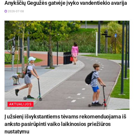
Anykščių Gegužės gatvėje įvyko vandentiekio avarija
2026-07-08
AKTUALIJOS
Į užsienį išvykstantiems tėvams rekomenduojama iš
anksto pasirūpinti vaiko laikinosios priežiūros
nustatymu