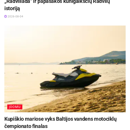
„Radviliada“ ir papasakos kunigaikščių Radvilų
istoriją
2026-08-04
ĮDOMU
Kupiškio mariose vyks Baltijos vandens motociklų
čempionato finalas