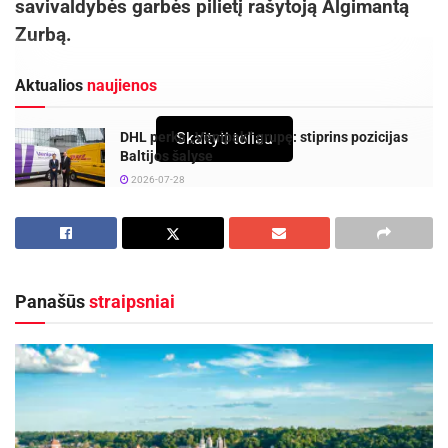
savivaldybės garbės pilietį rašytoją Algimantą
Zurbą.
Aktualios
naujienos
Skaityti toliau
DHL perka „Venipak“ grupę: stiprins pozicijas
Baltijos šalyse
2026-07-28
Europos Sąjungos sankcijos „Mere“ tinklo
savininkams: ekonominio saugumo ir solidarumo
su Ukraina užtikrinimas
2026-07-25
Panašūs
straipsniai
Susitikimo metu kalbėta apie rašytojo A. Zurbos
kūrybinius planus, apie jo gimtąjį miestą Biržus.
Meras V. Valkiūnas papasakojo apie Biržuose
vykstančius pokyčius bei ateities vystymo