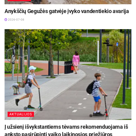
Anykščių Gegužės gatvėje įvyko vandentiekio avarija
2026-07-08
AKTUALIJOS
Į užsienį išvykstantiems tėvams rekomenduojama iš
anksto pasirūpinti vaiko laikinosios priežiūros