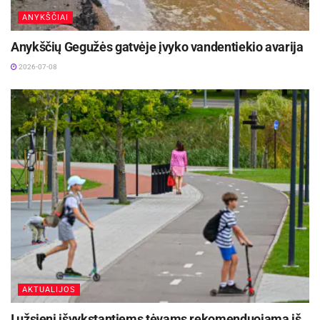
ANYKŠČIAI
Anykščių Gegužės gatvėje įvyko vandentiekio avarija
2026-07-08
AKTUALIJOS
Į užsienį išvykstantiems tėvams rekomenduojama iš