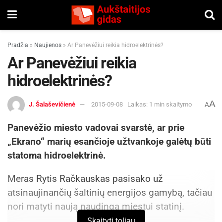
Pradžia
»
Naujienos
»
Ar Panevėžiui reikia hidroelektrinės?
Ar Panevėžiui reikia
hidroelektrinės?
A
J. Šalaševičienė
2015-09-08
Laikas: 1 min skaitymo
A
Panevėžio miesto vadovai svarstė, ar prie
„Ekrano“ marių esančioje užtvankoje galėtų būti
statoma hidroelektrinė.
Meras Rytis Račkauskas pasisako už
atsinaujinančių šaltinių energijos gamybą, tačiau
nori matyti naują naudingą miestui statinį.
Skaityti toliau