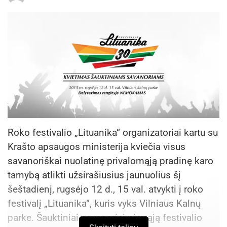
Roko festivalio „Lituanika“ organizatoriai kartu su
Krašto apsaugos ministerija kviečia visus
savanoriškai nuolatinę privalomąją pradinę karo
tarnybą atlikti užsirašiusius jaunuolius šį
šeštadienį, rugsėjo 12 d., 15 val. atvykti į roko
festivalį „Lituanika“, kuris vyks Vilniaus Kalnų
parke. Šauktiniai savanoriai pirmąją festivalio