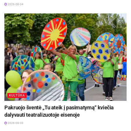
2026-08-04
KULTŪRA
Pakruojo šventė „Tu ateik į pasimatymą“ kviečia
dalyvauti teatralizuotoje eisenoje
2026-08-03