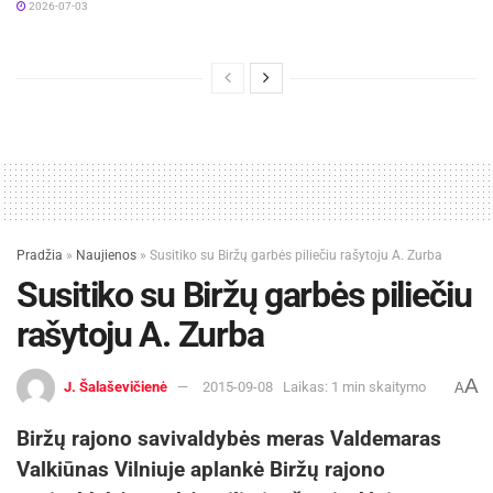
2026-07-03
Pradžia
»
Naujienos
»
Susitiko su Biržų garbės piliečiu rašytoju A. Zurba
Susitiko su Biržų garbės piliečiu
rašytoju A. Zurba
A
J. Šalaševičienė
2015-09-08
Laikas: 1 min skaitymo
A
Biržų rajono savivaldybės meras Valdemaras
Valkiūnas Vilniuje aplankė Biržų rajono