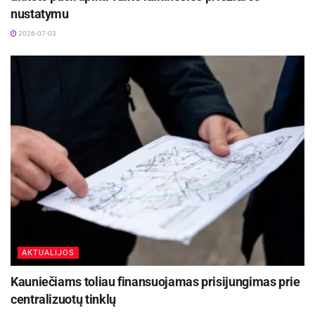
nustatymu
2026-07-03
AKTUALIJOS
Kauniečiams toliau finansuojamas prisijungimas prie
centralizuotų tinklų