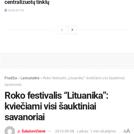
centralizuotų tinklų
2026-07-03
Pradžia
»
Laisvalaikis
»
Roko festivalis „Lituanika”: kviečiami visi šauktiniai
savanoriai
Roko festivalis “Lituanika”:
kviečiami visi šauktiniai
savanoriai
A
J. Šalaševičienė
2015-09-08
Laikas: 1 min skaitymo
A