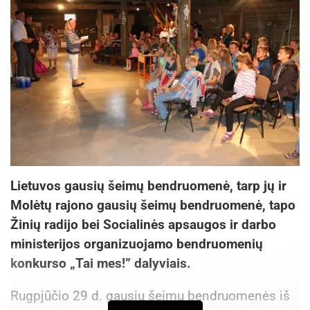
Lietuvos gausių šeimų bendruomenė, tarp jų ir
Molėtų rajono gausių šeimų bendruomenė, tapo
Žinių radijo bei Socialinės apsaugos ir darbo
ministerijos organizuojamo bendruomenių
konkurso „Tai mes!” dalyviais.
Rugpjūčio 29 d. gausių šeimų bendruomenės iš