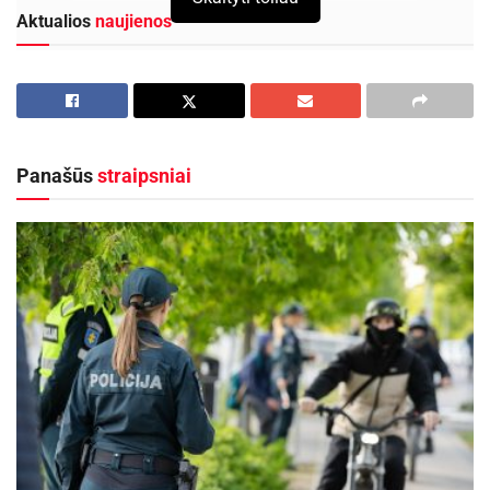
Aktualios
naujienos
Kauno abiturientų valstybinių brandos egzaminų
rezultatai – vėl geriausi šalyje
2026-07-24
Vaidas Žagūnis. Atsinaujinęs naftos kainų šokas
Panašūs
straipsniai
vėl išbando Lietuvos verslo pasitikėjimą
2026-07-22
„Manau, reikia apsvarstyti visus teigiamus ir
neigiamus aspektus. Tik turint visą reikalingą
informaciją galima bus nuspręsti, ar mieste
atsiras hidroelektrinė“, – teigė meras.
„Gavome verslo siūlymą ir susirinkome svarstyti
galimybės. Pasak Savivaldybės specialistų, tokių