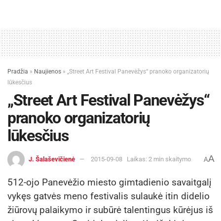
Pradžia
»
Naujienos
»
„Street Art Festival Panevėžys“ pranoko organizatorių
lūkesčius
„Street Art Festival Panevėžys“
pranoko organizatorių
lūkesčius
A
J. Šalaševičienė
2015-09-08
Laikas: 2 min skaitymo
A
512-ojo Panevėžio miesto gimtadienio savaitgalį
vykęs gatvės meno festivalis sulaukė itin didelio
žiūrovų palaikymo ir subūrė talentingus kūrėjus iš