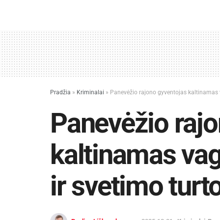
Pradžia
»
Kriminalai
»
Panevėžio rajono gyventojas kaltinamas 
Panevėžio rajo
kaltinamas vag
ir svetimo tur