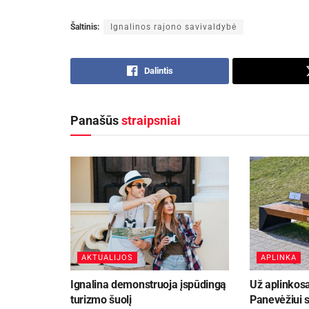
Šaltinis:
Ignalinos rajono savivaldybė
Dalintis
Panašūs
straipsniai
AKTUALIJOS
APLINKA
Ignalina demonstruoja įspūdingą
Už aplinkos
turizmo šuolį
Panevėžiui s