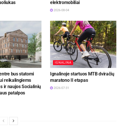
uoliukas
elektromobiliai
2026-08-04
IGNALINA
entre bus statomi
Ignalinoje startuos MTB dviračių
ui reikalingiems
maratono II etapas
s ir naujos Socialinių
2026-07-31
iaus patalpos