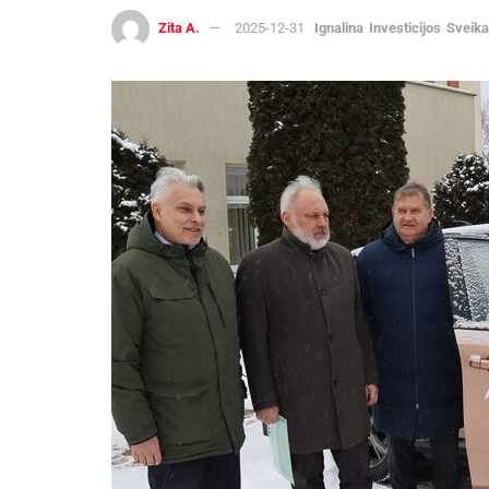
Zita A.
2025-12-31
Ignalina
Investicijos
Sveika