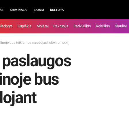
AS
KRIMINALAI
ĮDOMU
KULTŪRA
šiadorys
Kupiškis
Molėtai
Pakruojis
Radviliškis
Rokiškis
Šiauliai
noje bus teikiamos naudojant elektromobilį
 paslaugos
inoje bus
dojant