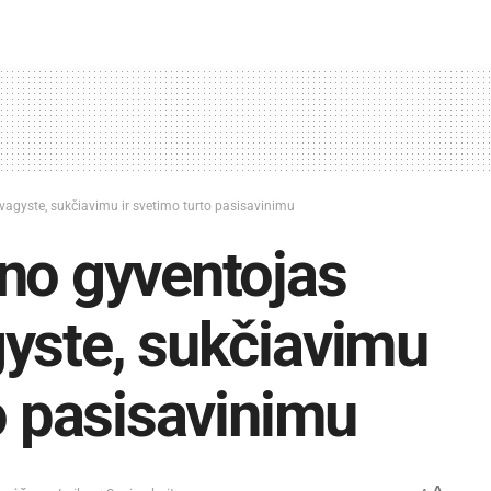
vagyste, sukčiavimu ir svetimo turto pasisavinimu
no gyventojas
yste, sukčiavimu
to pasisavinimu