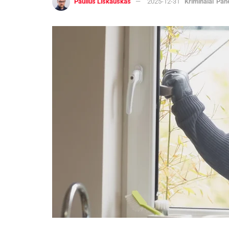
Paulius Liškauskas
2025-12-31
Kriminalai
Pan