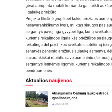
gerai aprūpinta mobili komanda gali teikti aukšt
ilgalaikę priežiūrą.
Projekto tikslinė grupė b
et kokio amžiaus asmenys
nesavarankiškumo lygis, atliktas slaugos paslau
sergantys pavojinga gyvybei liga, kurių sveikatos 
kuriems reikalingos ilgalaikės priežiūros paslaug
reikalinga dėl psichikos sveikatos sutrikimų (ser
senatvės pensinio amžiaus sulaukę asmenys, dėl 
savarankiškai rūpintis savo asmeniniu (šeimos)
sergantys lėtinėmis ligomis, kuriems reikalingos i
bendruomenės.
Aktualios
naujienos
Atnaujinama Ceikinių lauko estrada,
Ignalinos rajone
2026-08-05