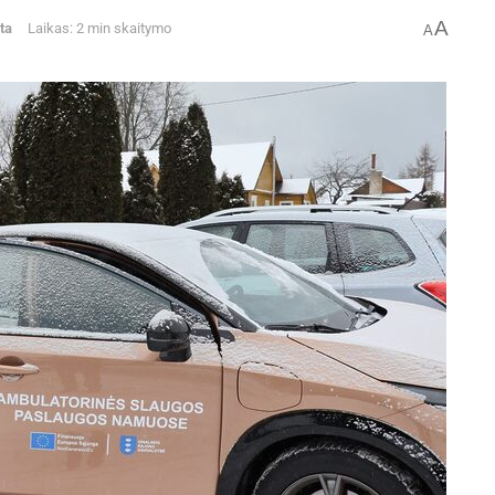
A
ta
Laikas: 2 min skaitymo
A