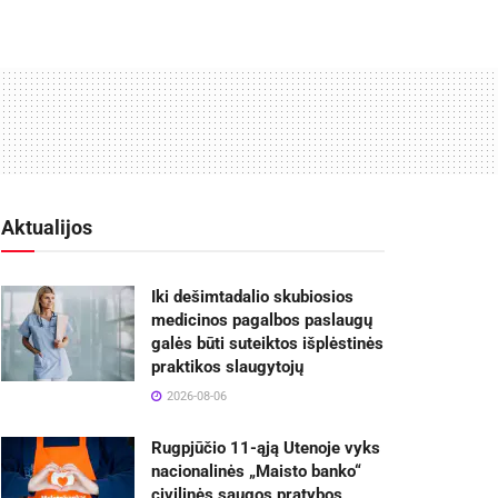
Aktualijos
Iki dešimtadalio skubiosios
medicinos pagalbos paslaugų
galės būti suteiktos išplėstinės
praktikos slaugytojų
2026-08-06
Rugpjūčio 11-ąją Utenoje vyks
nacionalinės „Maisto banko“
civilinės saugos pratybos