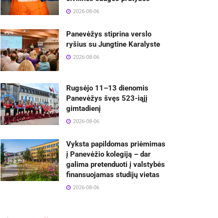
2026-08-06
Panevėžys stiprina verslo
ryšius su Jungtine Karalyste
2026-08-06
Rugsėjo 11–13 dienomis
Panevėžys švęs 523-iąjį
gimtadienį
2026-08-06
Vyksta papildomas priėmimas
į Panevėžio kolegiją – dar
galima pretenduoti į valstybės
finansuojamas studijų vietas
2026-08-06