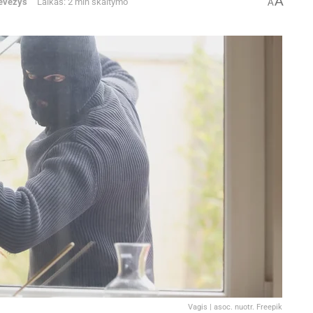
A
evėžys
Laikas: 2 min skaitymo
A
Vagis | asoc. nuotr. Freepik