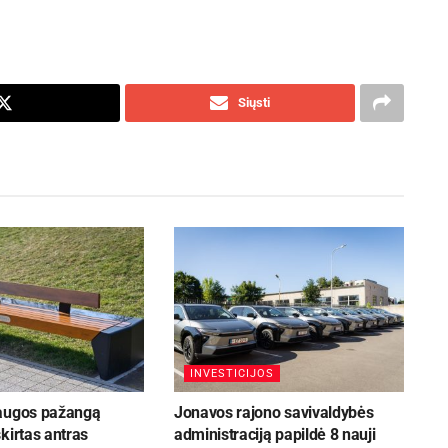
Siųsti
INVESTICIJOS
augos pažangą
Jonavos rajono savivaldybės
kirtas antras
administraciją papildė 8 nauji