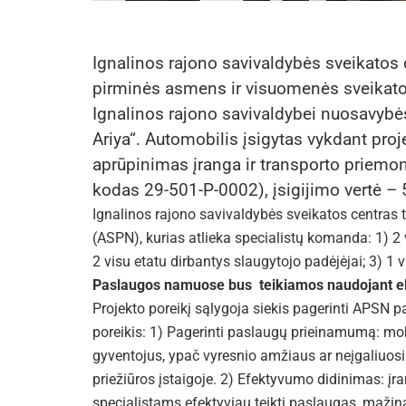
Ignalinos rajono savivaldybės sveikatos
pirminės asmens ir visuomenės sveikatos
Ignalinos rajono savivaldybei nuosavybės
Ariya“. Automobilis įsigytas vykdant pro
aprūpinimas įranga ir transporto priemon
kodas 29-501-P-0002), įsigijimo vertė – 
Ignalinos rajono savivaldybės sveikatos centra
(ASPN), kurias atlieka specialistų komanda: 1) 2 
2 visu etatu dirbantys slaugytojo padėjėjai; 3) 1 
Paslaugos namuose bus teikiamos naudojant el
Projekto poreikį sąlygoja siekis pagerinti APSN 
poreikis: 1) Pagerinti paslaugų prieinamumą: mo
gyventojus, ypač vyresnio amžiaus ar neįgaliuosiu
priežiūros įstaigoje. 2) Efektyvumo didinimas: įra
specialistams efektyviau teikti paslaugas, mažina