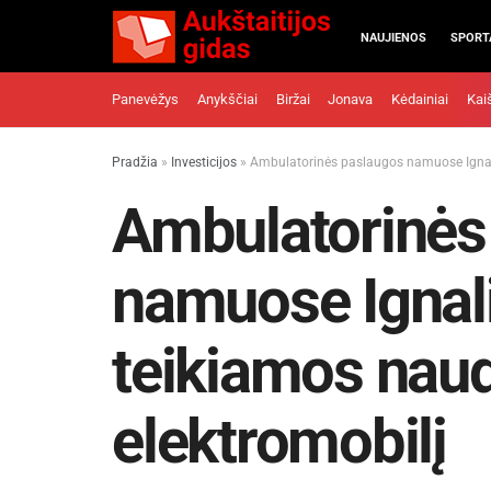
NAUJIENOS
SPORT
Panevėžys
Anykščiai
Biržai
Jonava
Kėdainiai
Kai
Pradžia
»
Investicijos
»
Ambulatorinės paslaugos namuose Ignali
Ambulatorinės
namuose Ignal
teikiamos nau
elektromobilį