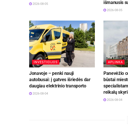
išmanusis s
2026-08-05
2026-08-05
INVESTICIJOS
APLINKA
Jonavoje – penki nauji
Panevėžio c
autobusai: į gatves išriedės dar
būstai miest
daugiau elektrinio transporto
specialistam
reikalų skyr
2026-08-04
2026-08-04