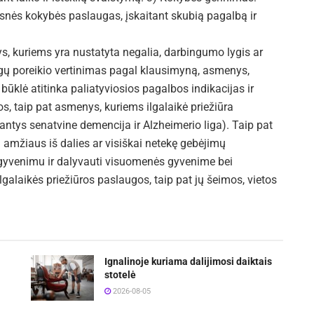
esnės kokybės paslaugas, įskaitant skubią pagalbą ir
, kuriems yra nustatyta negalia, darbingumo lygis ar
gų poreikio vertinimas pagal klausimyną, asmenys,
būklė atitinka paliatyviosios pagalbos indikacijas ir
os, taip pat asmenys, kuriems ilgalaikė priežiūra
gantys senatvine demencija ir Alzheimerio liga). Taip pat
amžiaus iš dalies ar visiškai netekę gebėjimų
 gyvenimu ir dalyvauti visuomenės gyvenime bei
lgalaikės priežiūros paslaugos, taip pat jų šeimos, vietos
Ignalinoje kuriama dalijimosi daiktais
stotelė
2026-08-05