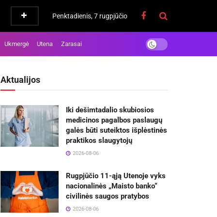
Penktadienis, 7 rugpjūčio
Ukmergė
Utena
Zarasai
Aktualijos
Iki dešimtadalio skubiosios
medicinos pagalbos paslaugų
galės būti suteiktos išplėstinės
praktikos slaugytojų
2026-08-06
Rugpjūčio 11-ąją Utenoje vyks
nacionalinės „Maisto banko“
civilinės saugos pratybos
2026-08-06