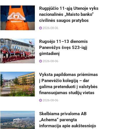
Rugpjūčio 11-ąją Utenoje vyks
nacionalinės „Maisto banko“
civilinės saugos pratybos
2026-08-06
Rugsėjo 11–13 dienomis
Panevėžys švęs 523-iąjį
gimtadienį
2026-08-06
Vyksta papildomas priėmimas
į Panevėžio kolegiją – dar
galima pretenduoti į valstybės
finansuojamas studijų vietas
2026-08-06
Skelbiama privaloma AB
„Achema“ parengta
informacija apie aukštesniojo