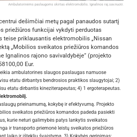
Ambulatorinėms paslaugoms skirtas elektromobilis. Ignalinos raj.sav.nuotr.
 centrui dešimčiai metų pagal panaudos sutartį
 priežiūros funkcijai vykdyti perduotas
 teise priklausantis elektromobilis „Nissan
jektą „Mobilios sveikatos priežiūros komandos
e Ignalinos rajono savivaldybėje“ (projekto
58100,00 Eur.
s teikia ambulatorines slaugos paslaugas namuose
visu etatu dirbantys bendrosios praktikos slaugytojai; 2)
visu etatu dirbantis kineziterapeutas; 4) 1 ergoterapeutas.
ektromobilį.
paslaugų prieinamumą, kokybę ir efektyvumą. Projekto
bilios sveikatos priežiūros komandos padeda pasiekti
s, kurie neturi galimybės patys lankytis sveikatos
nga ir transporto priemonė leistų sveikatos priežiūros
nt laiko ir išteklių švaistymą. 3) Kokybės gerinimas: