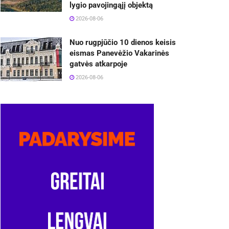
lygio pavojingąjį objektą
2026-08-06
Nuo rugpjūčio 10 dienos keisis
eismas Panevėžio Vakarinės
gatvės atkarpoje
2026-08-06