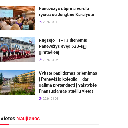
Panevėžys stiprina verslo
ryšius su Jungtine Karalyste
2026-08-06
Rugsėjo 11–13 dienomis
Panevėžys švęs 523-iąjį
gimtadienį
2026-08-06
Vyksta papildomas priėmimas
į Panevėžio kolegiją – dar
galima pretenduoti į valstybės
finansuojamas studijų vietas
2026-08-06
Vietos
Naujienos