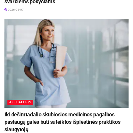
sensacingais pranešimais ir vadovautis tik
svarbiems pokyčiams
oficialiais institucijų šaltiniais.
2026-08-07
Šaltinis:
Anykščių rajono savivaldybė
AKTUALIJOS
Iki dešimtadalio skubiosios medicinos pagalbos
paslaugų galės būti suteiktos išplėstinės praktikos
slaugytojų