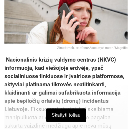
Žinutė mob. telefonu/Asociatyvi nuotr./Magnific
Nacionalinis krizių valdymo centras (NKVC)
informuoja, kad viešojoje erdvėje, ypač
socialiniuose tinkluose ir įvairiose platformose,
aktyviai platinama tikrovės neatitinkanti,
klaidinanti ar galimai sufabrikuota informacija
apie bepiločių orlaivių (dronų) incidentus
Lietuvoje.
Fiksuojami atvejai, kai skelbiama
Skaityti toliau
manipuliuota ar dirbtinio intelekto pagalba
sukurta vaizdinė medžiaga apie neva mūsų