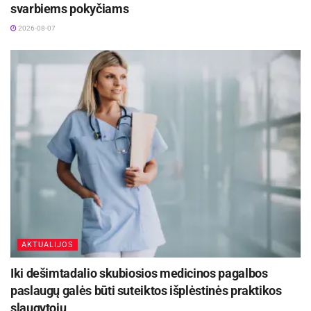
svarbiems pokyčiams
2026-08-07
AKTUALIJOS
Iki dešimtadalio skubiosios medicinos pagalbos
paslaugų galės būti suteiktos išplėstinės praktikos
slaugytojų