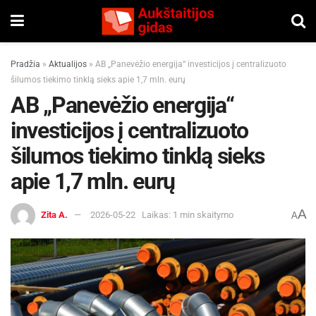
Pradžia
»
Aktualijos
»
AB „Panevėžio energija“ investicijos į centralizuoto
šilumos tiekimo tinklą sieks apie 1,7 mln. eurų
AB „Panevėžio energija“
investicijos į centralizuoto
šilumos tiekimo tinklą sieks
apie 1,7 mln. eurų
A
Zita A.
2026-05-22
Laikas: 1 min skaitymo
A