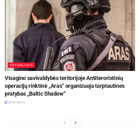
Šaltinis:
Kupiškio rajono savivaldybė
AKTUALIJOS
Visagino savivaldybės teritorijoje Antiteroristinių
operacijų rinktinė „Aras“ organizuoja tarptautines
pratybas „Baltic Shadow“
2026-08-05