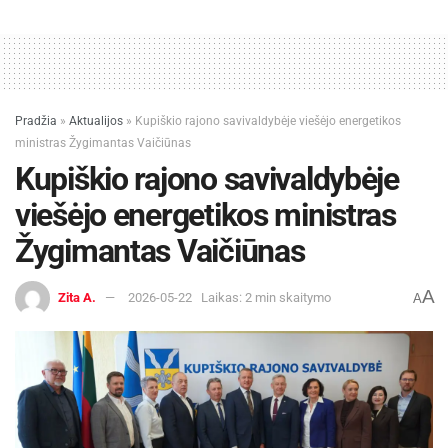
Pradžia
»
Aktualijos
»
Kupiškio rajono savivaldybėje viešėjo energetikos
ministras Žygimantas Vaičiūnas
Kupiškio rajono savivaldybėje
viešėjo energetikos ministras
Žygimantas Vaičiūnas
A
Zita A.
2026-05-22
Laikas: 2 min skaitymo
A