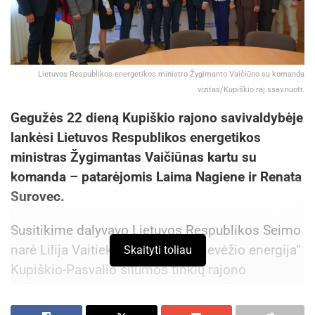
Lietuvos Respublikos energetikos ministro Žygimanto Vaičiūno su komanda
vizitas/Kupiškio raj.ssav.nuotr.
Gegužės 22 dieną Kupiškio rajono savivaldybėje
lankėsi Lietuvos Respublikos energetikos
ministras Žygimantas Vaičiūnas kartu su
komanda – patarėjomis Laima Nagiene ir Renata
Surovec.
Susitikime dalyvavo Lietuvos Respublikos Seimo
narė Lilija Vaitiekūnienė, AB „Panevėžio energija“
Skaityti toliau
Kupiškio-Pasvalio šilumos tinklų rajono
viršininkas Vidas Balakauskas, Kupiškio rajono
savivaldybės meras Algirdas Raslanas,