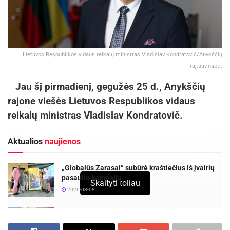
Lietuvos Respublikos vidaus reikalų ministras Vladislav Kondratovič/Anykščių
raj.sav.nuotr.
Jau šį pirmadienį, gegužės 25 d., Anykščių
rajone viešės Lietuvos Respublikos vidaus
reikalų ministras Vladislav Kondratovič.
Aktualios
naujienos
„Globalūs Zarasai“ subūrė kraštiečius iš įvairių
pasaulio kampelių
Skaityti toliau
2026-08-08
Europos sveikatos draudimo kortelę gali pakeisti
sertifikatas