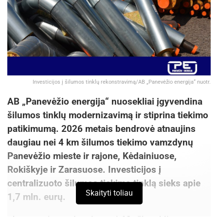
Investicijos į šilumos tinklų rekonstravimą/AB „Panevėžio energija“ nuotr.
AB „Panevėžio energija“ nuosekliai įgyvendina
šilumos tinklų modernizavimą ir stiprina tiekimo
patikimumą. 2026 metais bendrovė atnaujins
daugiau nei 4 km šilumos tiekimo vamzdynų
Panevėžio mieste ir rajone, Kėdainiuose,
Rokiškyje ir Zarasuose. Investicijos į
centralizuoto šilumos tiekimo tinklą sieks apie
Skaityti toliau
1,7 mln. eurų.