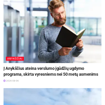
ANYKŠČIAI
Į Anykščius ateina verslumo įgūdžių ugdymo
programa, skirta vyresniems nei 50 metų asmenims
2026-08-06