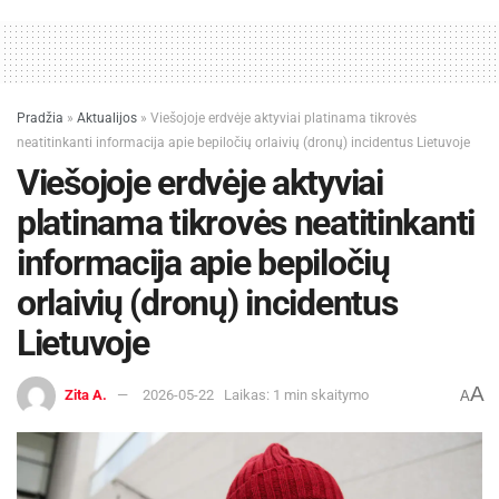
Pradžia
»
Aktualijos
»
Viešojoje erdvėje aktyviai platinama tikrovės
neatitinkanti informacija apie bepiločių orlaivių (dronų) incidentus Lietuvoje
Viešojoje erdvėje aktyviai
platinama tikrovės neatitinkanti
informacija apie bepiločių
orlaivių (dronų) incidentus
Lietuvoje
A
Zita A.
2026-05-22
Laikas: 1 min skaitymo
A