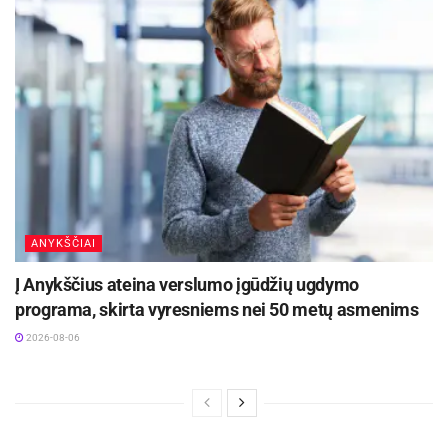
ANYKŠČIAI
Į Anykščius ateina verslumo įgūdžių ugdymo
programa, skirta vyresniems nei 50 metų asmenims
2026-08-06