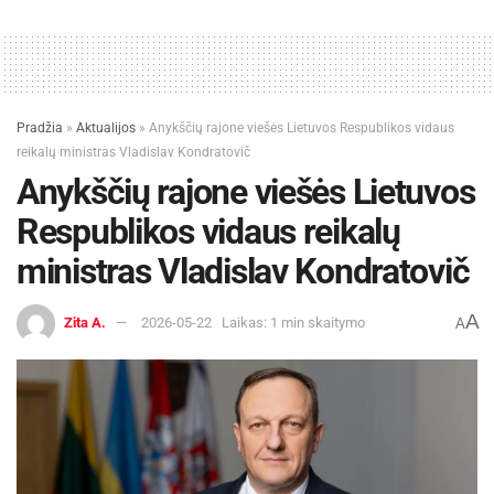
Pradžia
»
Aktualijos
»
Anykščių rajone viešės Lietuvos Respublikos vidaus
reikalų ministras Vladislav Kondratovič
Anykščių rajone viešės Lietuvos
Respublikos vidaus reikalų
ministras Vladislav Kondratovič
A
Zita A.
2026-05-22
Laikas: 1 min skaitymo
A