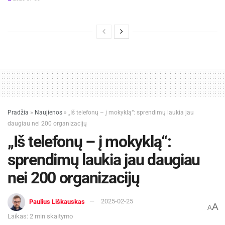
Pradžia
»
Naujienos
»
„Iš telefonų – į mokyklą“: sprendimų laukia jau
daugiau nei 200 organizacijų
„Iš telefonų – į mokyklą“:
sprendimų laukia jau daugiau
nei 200 organizacijų
Paulius Liškauskas
2025-02-25
A
A
Laikas: 2 min skaitymo