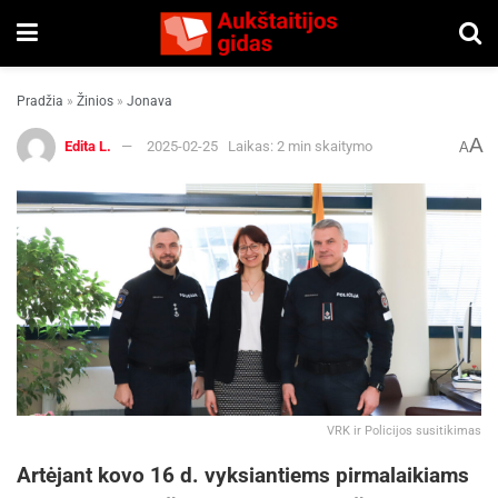
Pradžia
»
Žinios
»
Jonava
A
Edita L.
2025-02-25
Laikas: 2 min skaitymo
A
VRK ir Policijos susitikimas
Artėjant kovo 16 d. vyksiantiems pirmalaikiams