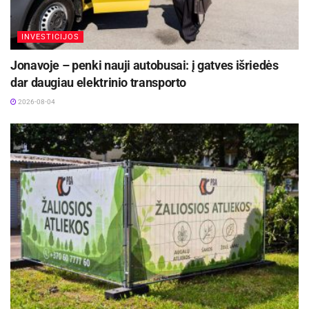
Šaltinis:
Pranešimas spaudai
INVESTICIJOS
Jonavoje – penki nauji autobusai: į gatves išriedės
dar daugiau elektrinio transporto
2026-08-04