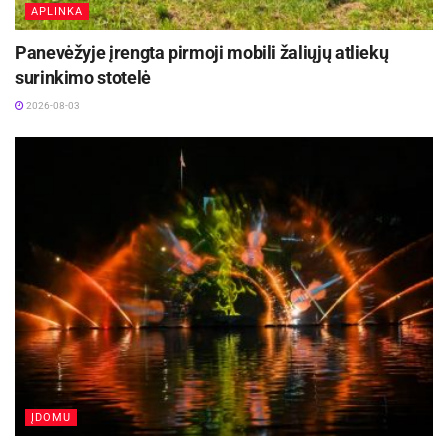
APLINKA
Panevėžyje įrengta pirmoji mobili žaliųjų atliekų
surinkimo stotelė
2026-08-03
ĮDOMU