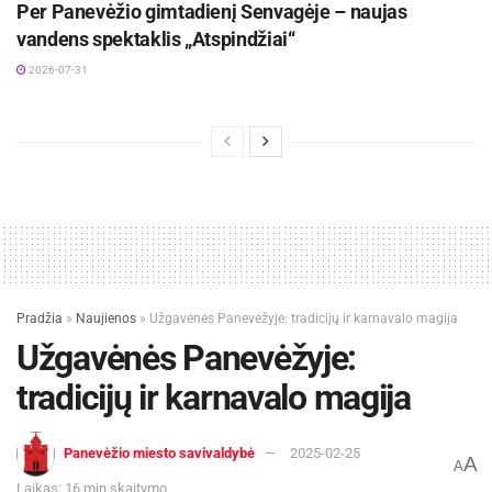
Per Panevėžio gimtadienį Senvagėje – naujas
vandens spektaklis „Atspindžiai“
2026-07-31
Pradžia
»
Naujienos
»
Užgavėnės Panevėžyje: tradicijų ir karnavalo magija
Užgavėnės Panevėžyje:
tradicijų ir karnavalo magija
Panevėžio miesto savivaldybė
2025-02-25
A
A
Laikas: 16 min skaitymo