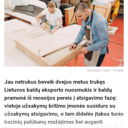
Asociatyvi nuotr. | Freepik
Jau netrukus beveik dvejus metus trukęs
Lietuvos baldų eksporto nuosmukis ir baldų
pramonė iš recesijos pereis į atsigavimo fazę:
vietoje užsakymų kritimo įmonės susidurs su
užsakymų atsigavimu, o tam didelės įtakos turės
bazinių palūkanų mažėjimas bei auganti