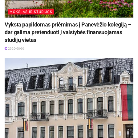
Kultūros ir meno skyriaus vedėja Asta
Čeponienė.
MOKSLAS IR STUDIJOS
Aktualios
naujienos
Vyksta papildomas priėmimas į Panevėžio kolegiją –
dar galima pretenduoti į valstybės finansuojamas
Maudytis galima visose Panevėžio maudyklose,
studijų vietas
išskyrus Kultūros ir poilsio parko braidyklą
2026-08-06
2026-08-07
Rugsėjo 11–13 dienomis Panevėžys švęs 523-
iąjį gimtadienį
2026-08-06
Tradiciniame Užgavėnių kermošiuje lankytojai
galės įsigyti rankų darbo gaminių, gėrėtis
persirengėlių pasirodymais, stebėti Lašininio ir
Kanapinio kovą bei ragauti šventinių skanėstų.
Šventinę atmosferą kurs gyva muzika bei
folklorinio ansamblio „Pulkelis“ pasirodymas.
„Karnavalas pas grafą Blynevičių“ vyks Panevėžio