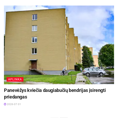
APLINKA
Panevėžys kviečia daugiabučių bendrijas įsirengti
priedangas
2026-07-31