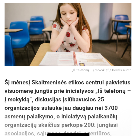
„Iš telefonų – į mokyklą“ / Pexels nuotr.
Šį mėnesį Skaitmeninės etikos centrui pakvietus
visuomenę jungtis prie iniciatyvos „Iš telefonų –
į mokyklą“, diskusijas įsiūbavusios 25
organizacijos sulaukė jau daugiau nei 3700
asmenų palaikymo, o iniciatyvą palaikančių
organizacijų skaičius perkopė 200: jungiasi
asociacijos, sąjungos, fondai, agentūros,