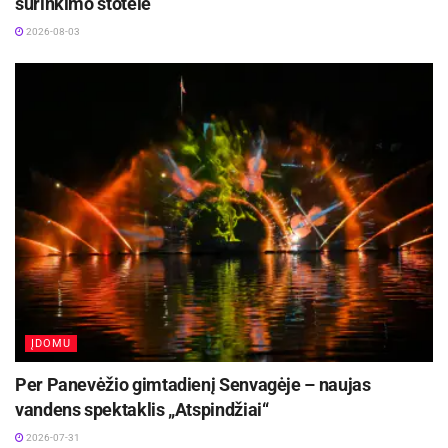
surinkimo stotelė
2026-08-03
ĮDOMU
Per Panevėžio gimtadienį Senvagėje – naujas
vandens spektaklis „Atspindžiai“
2026-07-31