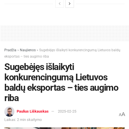
Pradžia
»
Naujienos
»
Sugebėjęs išlaikyti konkurencingumą Lietuvos baldų
eksportas – ties augimo riba
Sugebėjęs išlaikyti
konkurencingumą Lietuvos
baldų eksportas – ties augimo
riba
Paulius Liškauskas
2025-02-25
A
A
Laikas: 2 min skaitymo