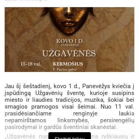
Jau šį šeštadienį, kovo 1 d., Panevėžys kviečia į
įspūdingą Užgavėnių šventę, kurioje susipins
miesto ir liaudies tradicijos, muzika, šokiai bei
smagios pramogos visai šeimai. Nuo 11 val.
prasidėsiančiame renginyje laukia
nepamirštamos linksmybės, persirengėlių
pasirodymai ir gardūs šventiniai skanėstai.
„Užgavėnės nuo seno buvo viena ryškiausių ir