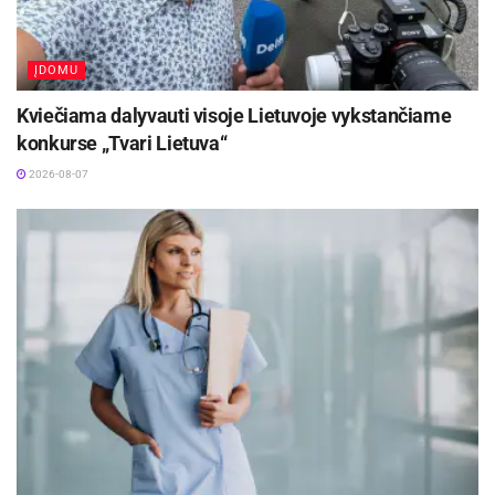
proc., palyginti su 2024 m. sausiu, kai baldų
eksporto nuosmukis dar siekė 14 proc.
ĮDOMU
Kviečiama dalyvauti visoje Lietuvoje vykstančiame
konkurse „Tvari Lietuva“
Aktualios
naujienos
2026-08-07
Rugsėjį nemokamai „Lietuvos draudimas“
draudžia visus Lietuvos moksleivius nuo
nelaimingų atsitikimų kelyje
2026-08-09
Europos sveikatos draudimo kortelę gali pakeisti
sertifikatas
2026-08-07
„Nagrinėdami Lietuvos baldų eksporto dinamiką
pagrindinėse rinkose, manome, kad Lietuvos