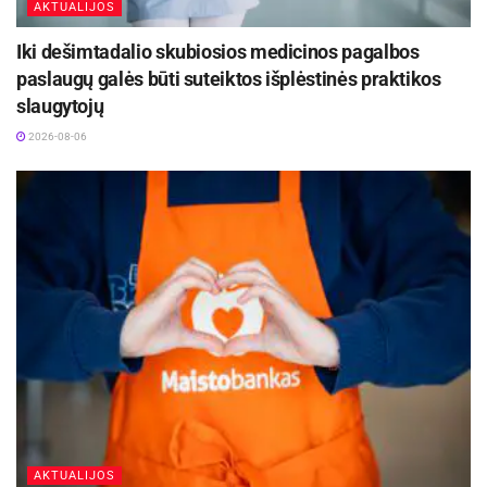
AKTUALIJOS
veikiančios kūrybinės vaikų ir jaunimo stovyklos
„Lietuvos atgaja“ programų ir plėtros vadovė Ieva
Iki dešimtadalio skubiosios medicinos pagalbos
paslaugų galės būti suteiktos išplėstinės praktikos
Stogevičiūtė.
slaugytojų
2026-08-06
Skaitmenines etikos centro archyvo nuotr.
AKTUALIJOS