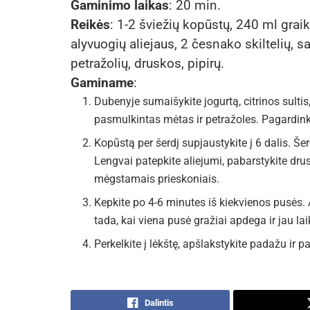
Gaminimo laikas
: 20 min.
Reikės
: 1-2 šviežių kopūstų, 240 ml graik
alyvuogių aliejaus, 2 česnako skiltelių, s
petražolių, druskos, pipirų.
Gaminame
:
Dubenyje sumaišykite jogurtą, citrinos sulti
pasmulkintas mėtas ir petražoles. Pagardinkite
Kopūstą per šerdį supjaustykite į 6 dalis. Še
Lengvai patepkite aliejumi, pabarstykite druska
mėgstamais prieskoniais.
Kepkite po 4-6 minutes iš kiekvienos pusės. A
tada, kai viena pusė gražiai apdega ir jau lai
Perkelkite į lėkštę, apšlakstykite padažu ir pat
Dalintis