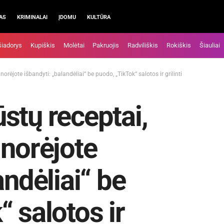
AS
KRIMINALAI
ĮDOMU
KULTŪRA
šiadorys
Kupiškis
Molėtai
Pakruojis
Radviliškis
Rokiškis
Šiauliai
rėjote išbandyti: „balandėliai“ be puodo, „TikTok“ salotos ir grilinti
stų receptai,
 norėjote
andėliai“ be
 salotos ir