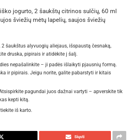
iško jogurto, 2 šaukštų citrinos sulčių, 60 ml
aujos šviežių mėtų lapelių, saujos šviežių
s, 2 šaukštus alyvuogių aliejaus, išspaustą česnaką,
 druska, pipirais ir atidėkite į šalį.
rdies nepašalinkite – ji padės išlaikyti pjausnių formą.
 ir pipirais. Jeigu norite, galite pabarstyti ir kitais
tsispirkite pagundai juos dažnai vartyti – apverskite tik
kas kepti kitą.
iekite iš karto.
Siųsti