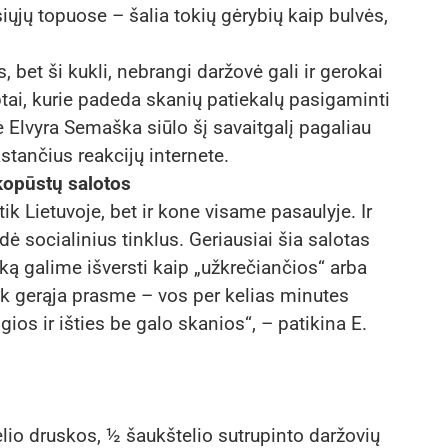
iųjų topuose – šalia tokių gėrybių kaip bulvės,
 bet ši kukli, nebrangi daržovė gali ir gerokai
eptai, kurie padeda skanių patiekalų pasigaminti
efė Elvyra Semaška siūlo šį savaitgalį pagaliau
ūkstančius reakcijų internete.
kopūstų salotos
 Lietuvoje, bet ir kone visame pasaulyje. Ir
ė socialinius tinklus. Geriausiai šia salotas
ką galime išversti kaip „užkrečiančios“ arba
ik gerąja prasme – vos per kelias minutes
os ir išties be galo skanios“, – patikina E.
lio druskos, ½ šaukštelio sutrupinto daržovių