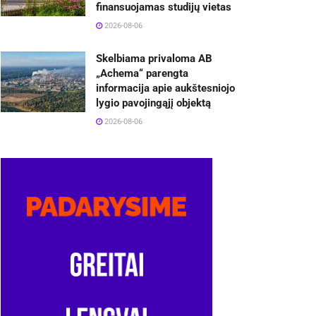
finansuojamas studijų vietas
2026-08-06
Skelbiama privaloma AB
„Achema“ parengta
informacija apie aukštesniojo
lygio pavojingąjį objektą
2026-08-06