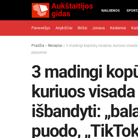
NAUJIENOS
SPORT
Panevėžys
Anykščiai
Biržai
Jonava
Kėdainiai
Kai
Pradžia
»
Receptai
»
3 madingi kopūstų receptai, kuriuos visada no
pjausniai
3 madingi kopū
kuriuos visada
išbandyti: „bal
puodo, „TikTok“