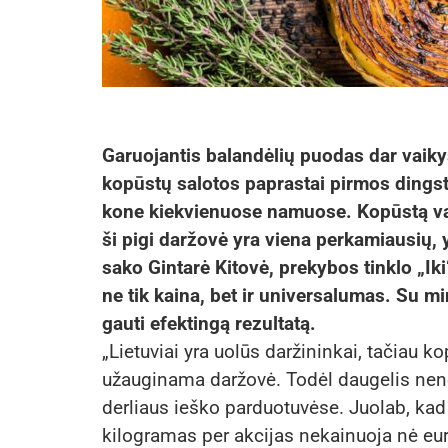
Garuojantis balandėlių puodas dar vaiky
kopūstų salotos paprastai pirmos dingsta
kone kiekvienuose namuose. Kopūstą valg
ši pigi daržovė yra viena perkamiausių, 
sako Gintarė Kitovė, prekybos tinklo „I
ne tik kaina, bet ir universalumas. Su m
gauti efektingą rezultatą.
„Lietuviai yra uolūs daržininkai, tačiau 
užauginama daržovė. Todėl daugelis nenor
derliaus ieško parduotuvėse. Juolab, kad
kilogramas per akcijas nekainuoja nė euro