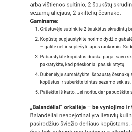
arba vištienos sultinio, 2 šaukštų skrudi
sezamų aliejaus, 2 skiltelių česnako.
Gaminame
:
Grūstuvėje sutrinkite 2 šaukštus skrudintų b
Kopūstą supjaustykite norimo dydžio gabalė
– galite net ir suplėšyti lapus rankomis. Sud
Pabarstykite kopūstus druska pagal savo skonį
pakratykite, kad prieskoniai pasiskirstytų.
Dubenėlyje sumaišykite išspaustą česnaką su
kopūstus ir suberkite trintas sezamo sėklas. 
Patiekite iš karto. Jei norite, dar papuoškit
„Balandėliai“ orkaitėje – be vyniojimo i
Balandėliai neabejotinai yra lietuvių ku
pasirodžius šviežio derliaus kopūstams. Š
šiek tiek nukrypti nuo tradicijų – atkart