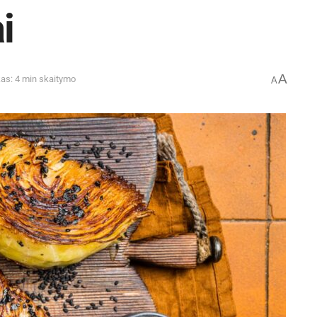
i
A
kas: 4 min skaitymo
A