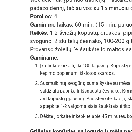
padažo derinį, tačiau vos su 15 minučių 
Porcijos
: 4
Gaminimo laikas
: 60 min. (15 min. paruoš
Reikės
: 1-2 šviežių kopūstų, druskos, pip
svogūno, 2 skiltelių česnako, 100-200 g 
Provanso žolelių, ½ šaukštelio maltos sa
Gaminame
:
Įkaitinkite orkaitę iki 180 laipsnių. Kopūstą s
kepimo popieriumi išklotos skardos.
Susmulkintą svogūną sumaišykite su mėsa, ne
saldžiąja paprika ir išspaustu česnaku. Iš m
ant kopūstų pjausnių. Pasistenkite, kad jų 
aptepkite 1-2 valgomaisiais šaukštais tiršt
Dėkite į orkaitę ir kepkite apie 45 minutes, 
Grilintas kopūstas su jogurto ir mėtų p