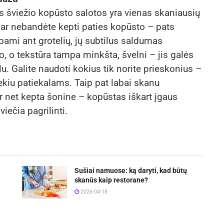
os šviežio kopūsto salotos yra vienas skaniausių
u dar nebandėte kepti paties kopūsto – pats
ami ant grotelių, jų subtilus saldumas
o, o tekstūra tampa minkšta, švelni – jis galės
alu. Galite naudoti kokius tik norite prieskonius –
bekiu patiekalams. Taip pat labai skanu
r net kepta šonine – kopūstas iškart įgaus
iečia pagrilinti.
Sušiai namuose: ką daryti, kad būtų
skanūs kaip restorane?
2026-04-18