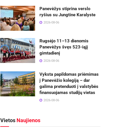
Panevėžys stiprina verslo
ryšius su Jungtine Karalyste
2026-08-06
Rugsėjo 11–13 dienomis
Panevėžys švęs 523-iąjį
gimtadienį
2026-08-06
Vyksta papildomas priėmimas
į Panevėžio kolegiją – dar
galima pretenduoti į valstybės
finansuojamas studijų vietas
2026-08-06
Vietos
Naujienos