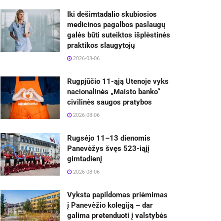
Iki dešimtadalio skubiosios
medicinos pagalbos paslaugų
galės būti suteiktos išplėstinės
praktikos slaugytojų
2026-08-06
Rugpjūčio 11-ąją Utenoje vyks
nacionalinės „Maisto banko“
civilinės saugos pratybos
2026-08-06
Rugsėjo 11–13 dienomis
Panevėžys švęs 523-iąjį
gimtadienį
2026-08-06
Vyksta papildomas priėmimas
į Panevėžio kolegiją – dar
galima pretenduoti į valstybės