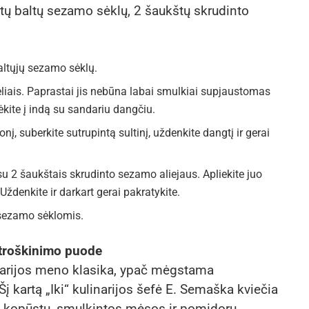
ntų baltų sezamo sėklų, 2 šaukštų skrudinto
altųjų sezamo sėklų.
liais. Paprastai jis nebūna labai smulkiai supjaustomas
ėkite į indą su sandariu dangčiu.
, suberkite sutrupintą sultinį, uždenkite dangtį ir gerai
 2 šaukštais skrudinto sezamo aliejaus. Apliekite juo
Uždenkite ir darkart gerai pakratykite.
e sezamo sėklomis.
r troškinimo puode
linarijos meno klasika, ypač mėgstama
į kartą „Iki“ kulinarijos šefė E. Semaška kviečia
oti kopūstų, smulkintos mėsos ir pomidorų