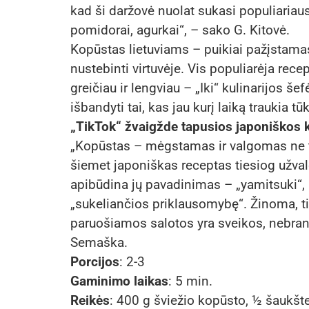
kad ši daržovė nuolat sukasi populiariaus
pomidorai, agurkai“, – sako G. Kitovė.
Kopūstas lietuviams – puikiai pažįstamas,
nustebinti virtuvėje. Vis populiarėja rec
greičiau ir lengviau – „Iki“ kulinarijos š
išbandyti tai, kas jau kurį laiką traukia t
„TikTok“ žvaigžde tapusios japoniškos 
„Kopūstas – mėgstamas ir valgomas ne tik
šiemet japoniškas receptas tiesiog užvald
apibūdina jų pavadinimas – „yamitsuki“, 
„sukeliančios priklausomybę“. Žinoma, t
paruošiamos salotos yra sveikos, nebrangi
Semaška.
Porcijos
: 2-3
Gaminimo laikas
: 5 min.
Reikės
: 400 g šviežio kopūsto, ½ šaukšte