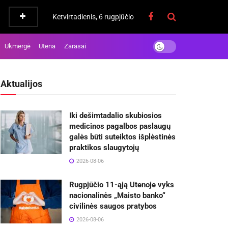
Ketvirtadienis, 6 rugpjūčio
Ukmergė
Utena
Zarasai
Aktualijos
Iki dešimtadalio skubiosios
medicinos pagalbos paslaugų
galės būti suteiktos išplėstinės
praktikos slaugytojų
2026-08-06
Rugpjūčio 11-ąją Utenoje vyks
nacionalinės „Maisto banko“
civilinės saugos pratybos
2026-08-06