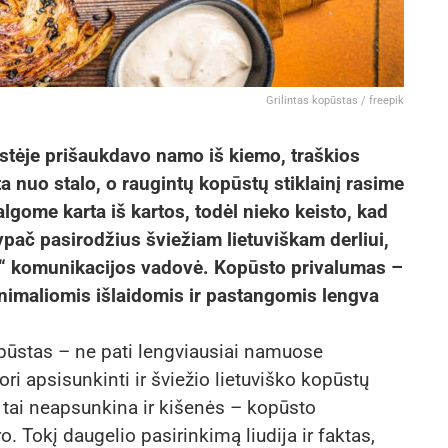
Grilintas kopūstas / freepik
stėje prišaukdavo namo iš kiemo, traškios
 nuo stalo, o raugintų kopūstų stiklainį rasime
ome karta iš kartos, todėl nieko keisto, kad
ypač pasirodžius šviežiam lietuviškam derliui,
ki“ komunikacijos vadovė. Kopūsto privalumas –
inimaliomis išlaidomis ir pastangomis lengva
kopūstas – ne pati lengviausiai namuose
i apsisunkinti ir šviežio lietuviško kopūstų
 tai neapsunkina ir kišenės – kopūsto
. Tokį daugelio pasirinkimą liudija ir faktas,