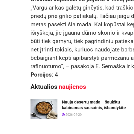
„Vargu ar kas galėtų ginčytis, kad traški
priedų prie grilio patiekalų. Tačiau jeig
metas pasekti šia mada. Kai kopūstai kep
išryškėja, jie įgauna dūmo skonio ir kvap
būti tiek garnyru, tiek pagrindiniu patiek
net įtrinti tokiais, kuriuos naudojate bar
bebaigiant kepti apibarstyti parmezanu a
rafinuotumo“, – pasakoja E. Semaška ir kv
Porcijos
: 4
Aktualios
naujienos
Nauja desertų mada – šaukštu
kabinamas sausainis, išbandykite
2026-04-20