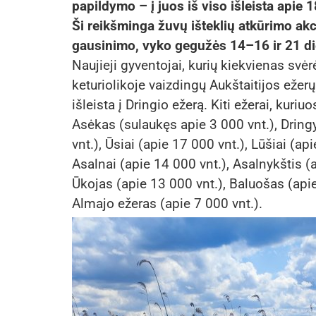
papildymo – į juos iš viso išleista apie
Ši reikšminga žuvų išteklių atkūrimo akci
gausinimo, vyko gegužės 14–16 ir 21 d
Naujieji gyventojai, kurių kiekvienas svėr
keturiolikoje vaizdingų Aukštaitijos ežer
išleista į Dringio ežerą. Kiti ežerai, kuri
Asėkas (sulaukęs apie 3 000 vnt.), Dringy
vnt.), Ūsiai (apie 17 000 vnt.), Lūšiai (ap
Asalnai (apie 14 000 vnt.), Asalnykštis (
Ūkojas (apie 13 000 vnt.), Baluošas (apie
Almajo ežeras (apie 7 000 vnt.).