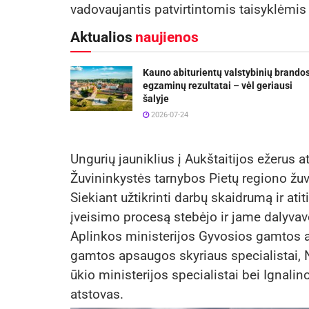
vadovaujantis patvirtintomis taisyklėmi
Aktualios
naujienos
Kauno abiturientų valstybinių brando
egzaminų rezultatai – vėl geriausi
šalyje
2026-07-24
Ungurių jauniklius į Aukštaitijos ežerus 
Žuvininkystės tarnybos Pietų regiono žuvi
Siekiant užtikrinti darbų skaidrumą ir at
įveisimo procesą stebėjo ir jame dalyv
Aplinkos ministerijos Gyvosios gamtos
gamtos apsaugos skyriaus specialistai,
ūkio ministerijos specialistai bei Ignali
atstovas.