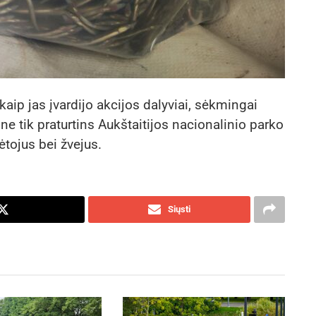
kaip jas įvardijo akcijos dalyviai, sėkmingai
e tik praturtins Aukštaitijos nacionalinio parko
tojus bei žvejus.
Siųsti