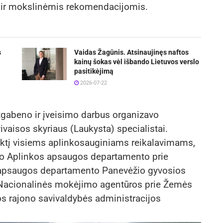
s ir mokslinėmis rekomendacijomis.
s
Vaidas Žagūnis. Atsinaujinęs naftos
kainų šokas vėl išbando Lietuvos verslo
pasitikėjimą
2026-07-22
atgabeno ir įveisimo darbus organizavo
vaisos skyriaus (Laukysta) specialistai.
itiktį visiems aplinkosauginiams reikalavimams,
avo Aplinkos apsaugos departamento prie
 apsaugos departamento Panevėžio gyvosios
 Nacionalinės mokėjimo agentūros prie Žemės
nos rajono savivaldybės administracijos