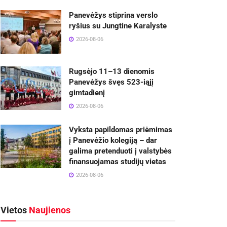
Panevėžys stiprina verslo
ryšius su Jungtine Karalyste
2026-08-06
Rugsėjo 11–13 dienomis
Panevėžys švęs 523-iąjį
gimtadienį
2026-08-06
Vyksta papildomas priėmimas
į Panevėžio kolegiją – dar
galima pretenduoti į valstybės
finansuojamas studijų vietas
2026-08-06
Vietos
Naujienos