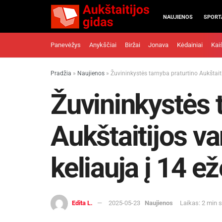
NAUJIENOS
SPORT
Panevėžys
Anykščiai
Biržai
Jonava
Kėdainiai
Kai
Pradžia
»
Naujienos
»
Žuvininkystės tarnyba praturtino Aukštaiti
Žuvininkystės 
Aukštaitijos va
keliauja į 14 e
Edita L.
2025-05-23
Naujienos
Laikas: 2 min 