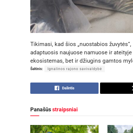
Tikimasi, kad šios „nuostabios žuvytės“, 
adaptuosis naujuose namuose ir ateityje n
ekosistemas, bet ir džiugins gamtos mylė
Šaltinis:
Ignalinos rajono savivaldybė
Dalintis
Panašūs
straipsniai