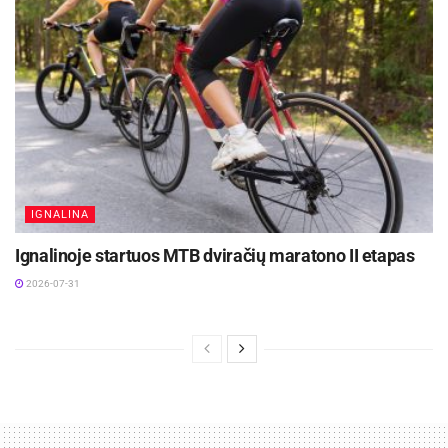
Visavalgiams: sultingi, gaivūs ir spalvingi
šašlykai su daržovėmis
IGNALINA
Ignalinoje startuos MTB dviračių maratono II etapas
2026-07-31
IKI nuotr.
Porcijos
: 8 iešmai