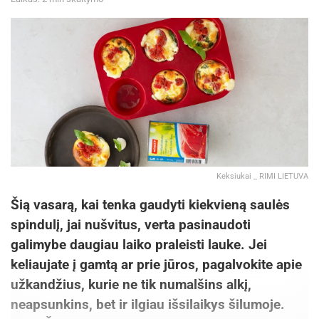
neaišku. Tai jau išaiškėja psichoterapijos eigoj,
ar baimė paniška, ar tai tiesiog vengimas“, –
pasakojo V.Žukas.
„Žmonės atėję pas seksologą, psichoterapeutą
pasakoja tarsi apie paprastus dalykus. Tačiau
psichoterapijos metu viskas išlenda. Nuo
„nenoriu bučinių ir apkabinimų“ iki giliausių
seksualinių dalykų, – konstatuoja seksologas. –
Turėjau klientę, kamuojamą viešo kalbėjimo
Keksiukai _ RIMI LIETUVA
baimės. Pacientė ne kartą prisiminė epizodus iš
Šią vasarą, kai tenka gaudyti kiekvieną saulės
vaikystės, kai troško artimo ryšio tėvu, tačiau jis
spindulį, jai nušvitus, verta pasinaudoti
beveik niekada neturėjo laiko. Atsikalbinėjo, kad
galimybe daugiau laiko praleisti lauke. Jei
sprendžia svarbius reikalus, tačiau tie jo
keliaujate į gamtą ar prie jūros, pagalvokite apie
atsikalbinėjimai tiesiog reiškė, kad paties
užkandžius, kurie ne tik numalšins alkį,
interesai jam svarbesni nei jos. Merginos
neapsunkins, bet ir ilgiau išsilaikys šilumoje.
pasąmonėje užsifiksavo, kad ji nesvarbi. Tos