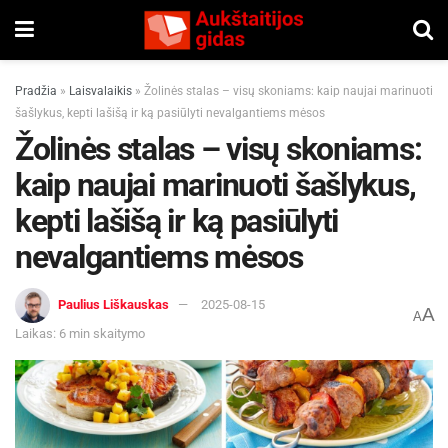
Pradžia
»
Laisvalaikis
»
Žolinės stalas – visų skoniams: kaip naujai marinuoti
šašlykus, kepti lašišą ir ką pasiūlyti nevalgantiems mėsos
Žolinės stalas – visų skoniams:
kaip naujai marinuoti šašlykus,
kepti lašišą ir ką pasiūlyti
nevalgantiems mėsos
Paulius Liškauskas
2025-08-15
A
A
Laikas: 6 min skaitymo