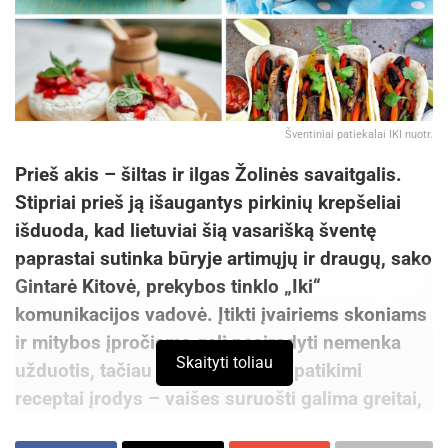
Šventiniai patiekalai IKI nuotr.
Prieš akis – šiltas ir ilgas Žolinės savaitgalis.
Stipriai prieš ją išaugantys pirkinių krepšeliai
išduoda, kad lietuviai šią vasarišką šventę
paprastai sutinka būryje artimųjų ir draugų, sako
Gintarė Kitovė, prekybos tinklo „Iki“
komunikacijos vadovė. Įtikti įvairiems skoniams
ir mitybos įpročiams gali pasirodyti nemenka
Skaityti toliau
užduotis, tačiau keli patarimai ir patikimi
receptai įrodys – vaišes suruošti galima greitai,
lengvai ir nebrangiai.