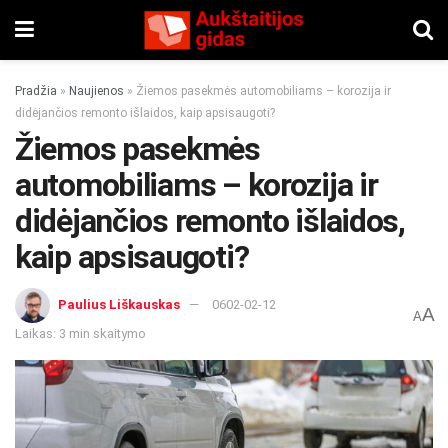
Pradžia
»
Naujienos
»
Žiemos pasekmės automobiliams – korozija ir
didėjančios remonto išlaidos, kaip apsisaugoti?
Žiemos pasekmės
automobiliams – korozija ir
didėjančios remonto išlaidos,
kaip apsisaugoti?
Paulius Liškauskas
0602-02-12
A
A
Laikas: 3 min skaitymo