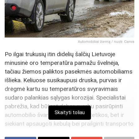
Automobiliai žiemą / nuotr. Canva
Po ilgai trukusių itin didelių šalčių Lietuvoje
minusinė oro temperatūra pamažu švelnėja,
tačiau žiemos paliktos pasekmės automobiliams
išlieka. Keliuose susikaupusi druska, purvas ir
drėgmė kartu su temperatūros svyravimais
sudaro palankias sąlygas korozijai. Specialistai
pabrėžia, kad būtent dabar svarbu pasirūpinti
Skaityti toliau
automobilio švara – ne tik dėl estetikos, bet ir
siekiant apsaugoti kėbulą bei prailginti transporto
priemonės tarnavimo laiką.