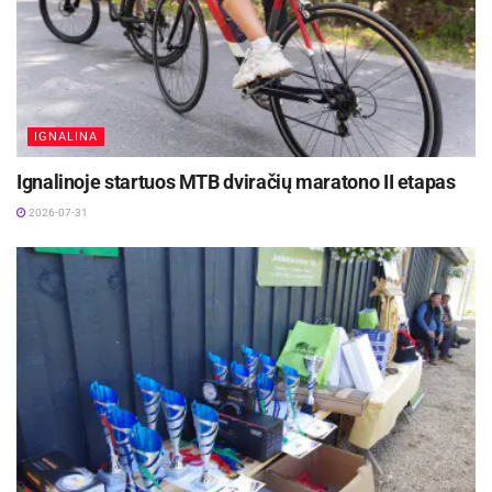
IGNALINA
Ignalinoje startuos MTB dviračių maratono II etapas
2026-07-31