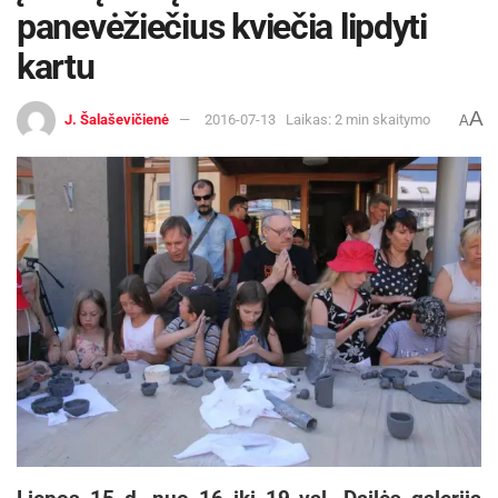
panevėžiečius kviečia lipdyti
kartu
A
J. Šalaševičienė
2016-07-13
Laikas: 2 min skaitymo
A