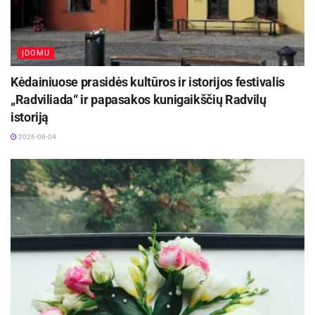
ĮDOMU
Kėdainiuose prasidės kultūros ir istorijos festivalis
„Radviliada“ ir papasakos kunigaikščių Radvilų
istoriją
2026-08-04