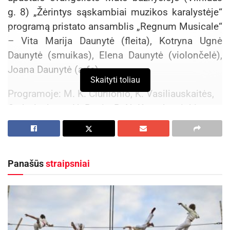
g. 8) „Žėrintys sąskambiai muzikos karalystėje“
programą pristato ansamblis „Regnum Musicale“
– Vita Marija Daunytė (fleita), Kotryna Ugnė
Daunytė (smuikas), Elena Daunytė (violončelė),
Joana Daunytė (arfa).
Skaityti toliau
Programoje: M. K. Čiurlionio, K. Vasiliauskaitės,
O. Jevlachovo, H. Renie, R. N. Korsakov ir kitų
kompozitorių kūriniai.
Aktualios
naujienos
Panašūs
straipsniai
Prasidėjo Respublikinis tapytojų pleneras
„Kėdainiai abipus Nevėžio“!
2026-08-07
Rugsėjo 11–13 dienomis Panevėžys švęs 523-
iąjį gimtadienį