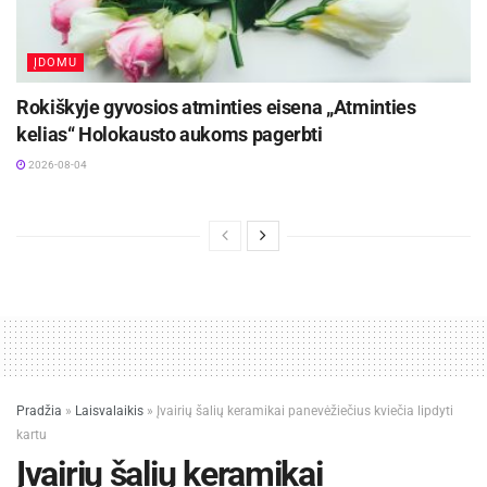
ĮDOMU
Rokiškyje gyvosios atminties eisena „Atminties
kelias“ Holokausto aukoms pagerbti
2026-08-04
Pradžia
»
Laisvalaikis
»
Įvairių šalių keramikai panevėžiečius kviečia lipdyti
kartu
Įvairių šalių keramikai