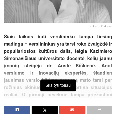
Dr. Austė Kiškienė
Šiais laikais būti verslininku tampa tiesiog
madinga – verslininkas yra tarsi roko žvaigždė ir
populiariosios kultūros dalis, teigia Kazimiero
Simonavičiaus universiteto docentė, kelių jaunų
įmonių steigėja dr. Austė Kiškienė. Anot
verslumo ir inovacijų ekspertės, šiandien
jaunimas verslo kūrimo procesą mato tarsi per
Skaityti toliau
rožinius akinius ir dažnai neįvertina situacijos
realiai. O pirmoji nesėkmė tampa priežastimi
viską mesti ir nuleisti rankas.
Lietuvoje jaunimas turi didesnį norą pradėti