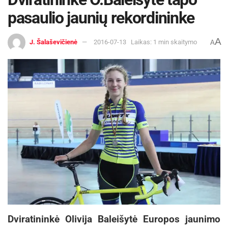
pasaulio jaunių rekordininke
A
J. Šalaševičienė
2016-07-13
Laikas: 1 min skaitymo
A
Dviratininkė Olivija Baleišytė Europos jaunimo