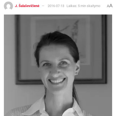
A
J. Šalaševičienė
2016-07-13
Laikas: 5 min skaitymo
A