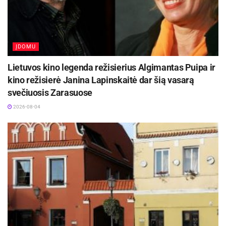
ĮDOMU
Lietuvos kino legenda režisierius Algimantas Puipa ir
kino režisierė Janina Lapinskaitė dar šią vasarą
svečiuosis Zarasuose
2026-08-04