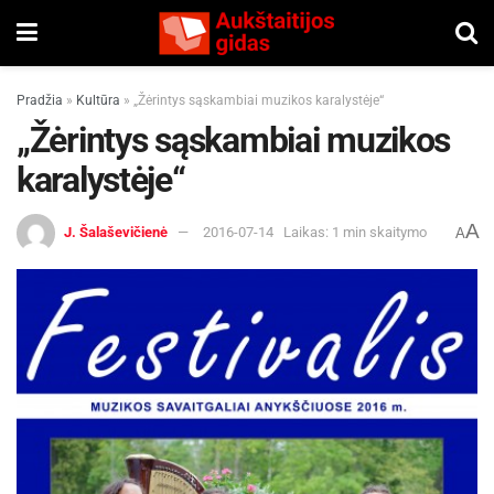
Pradžia
»
Kultūra
»
„Žėrintys sąskambiai muzikos karalystėje“
„Žėrintys sąskambiai muzikos
karalystėje“
A
J. Šalaševičienė
2016-07-14
Laikas: 1 min skaitymo
A