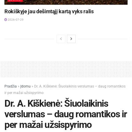
Rokiškyje jau dešimtąjį kartą vyks ralis
2026-07-29
Pradžia
»
Įdomu
»
Dr. A. Kiškienė: Šiuolaikinis verslumas – daug romantikos
ir per mažai užsispyrimo
Dr. A. Kiškienė: Šiuolaikinis
verslumas – daug romantikos ir
per mažai užsispyrimo