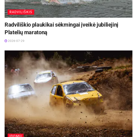
RADVILIŠKIS
Radviliškio plaukikai sėkmingai įveikė jubiliejinį
Platelių maratoną
2026-07-29
ĮDOMU