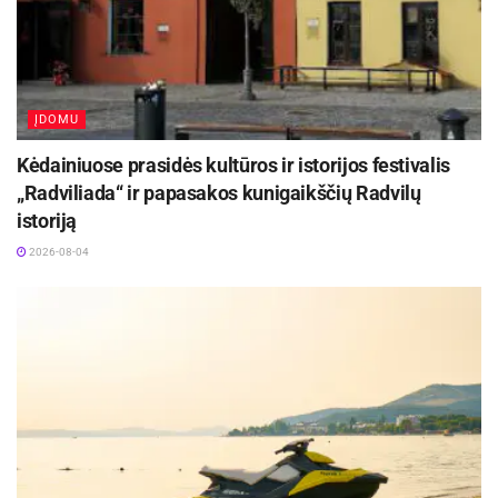
ĮDOMU
Kėdainiuose prasidės kultūros ir istorijos festivalis
„Radviliada“ ir papasakos kunigaikščių Radvilų
istoriją
2026-08-04