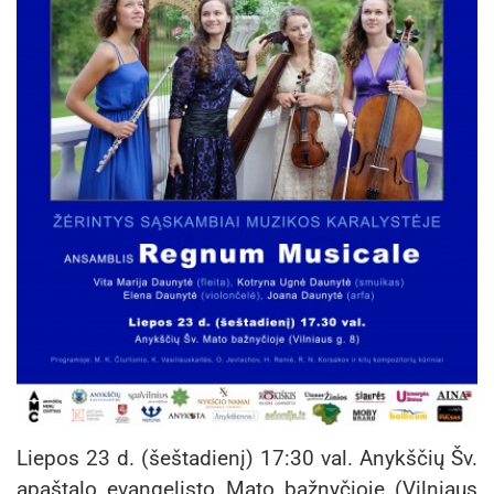
Liepos 23 d. (šeštadienį) 17:30 val. Anykščių Šv.
apaštalo evangelisto Mato bažnyčioje (Vilniaus