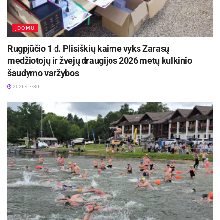
ĮDOMU
Rugpjūčio 1 d. Plisiškių kaime vyks Zarasų
medžiotojų ir žvejų draugijos 2026 metų kulkinio
šaudymo varžybos
2026-07-30