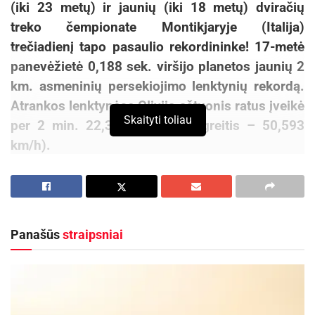
(iki 23 metų) ir jaunių (iki 18 metų) dviračių
treko čempionate Montikjaryje (Italija)
trečiadienį tapo pasaulio rekordininke! 17-metė
panevėžietė 0,188 sek. viršijo planetos jaunių 2
km. asmeninių persekiojimo lenktynių rekordą.
Atrankos lenktynėse Olivija aštuonis ratus įveikė
Skaityti toliau
per 2 min. 22,311 sek. (vid. greitis – 50,593
km/h).
Ankstesnis pasaulio rekordas – 2 min. 22,499
sek. – nuo 2010 metų rugpjūčio 12 dienos
priklausė australei Amy Cure. Ji planetos rekordą
Panašūs
straipsniai
buvo pasiekusi taip pat Montikjaryje.
O.Baleišytė, kurią treniruoja jos mama Solveiga
Baleišytė, trečiadienį apie 20.00 val. Lietuvos
laiku dėl aukso medalio kovos su antrą vietą