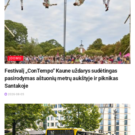
2026-08-06
Anykščių meno centro informacija
ĮDOMU
Festivalį „ConTempo“ Kaune uždarys sudėtingas
pasirodymas aštuonių metrų aukštyje ir piknikas
Santakoje
2026-08-05