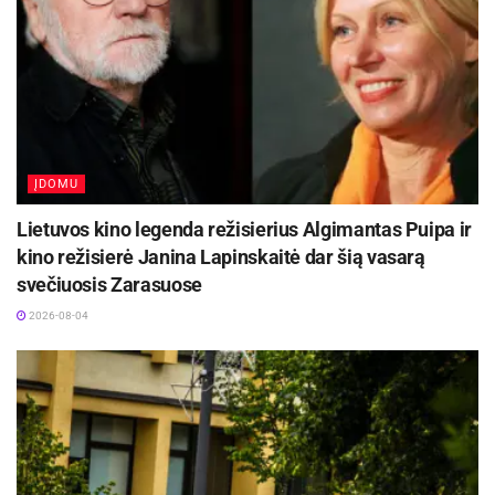
Akcija „Lipdo visas miestas“ – panevėžiečių
pamėgto vasaros renginių projekto „Susitikime
penktadienį“ dalis. Dalyvavimas akcijoje, kaip ir
visi šio projekto renginiai, yra nemokamas.
ĮDOMU
Lietuvos kino legenda režisierius Algimantas Puipa ir
Parengė Ryšių su visuomene skyrius
kino režisierė Janina Lapinskaitė dar šią vasarą
svečiuosis Zarasuose
2026-08-04