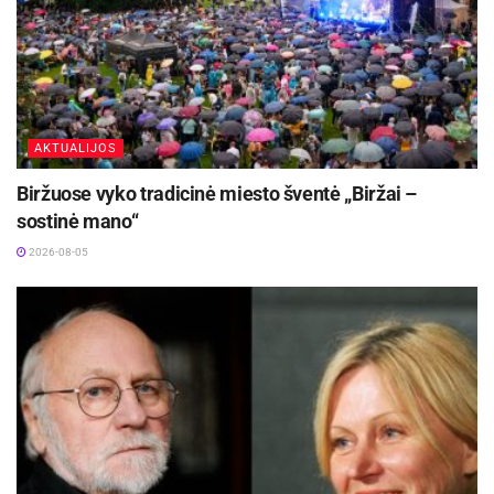
AKTUALIJOS
Biržuose vyko tradicinė miesto šventė „Biržai –
sostinė mano“
2026-08-05