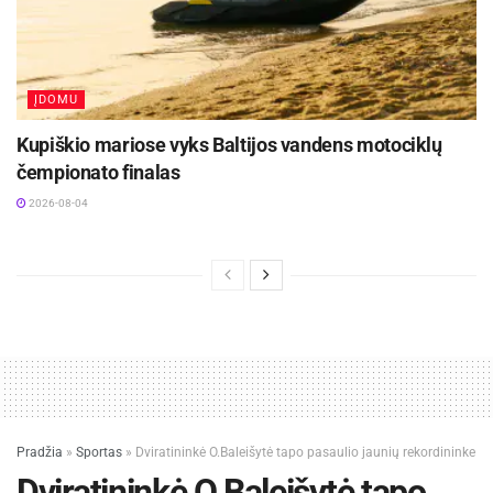
ĮDOMU
Kupiškio mariose vyks Baltijos vandens motociklų
čempionato finalas
2026-08-04
Pradžia
»
Sportas
»
Dviratininkė O.Baleišytė tapo pasaulio jaunių rekordininke
Dviratininkė O.Baleišytė tapo