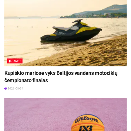
atrankoje užėmusia ruse Marija Novolodskaja
(2:23,742). Dėl bronzos medalio lenktyniaus
lenkė Nikola Rozynska (2.24,817) ir britė Eleanor
Dickinson (2.26,914).
16-metė Kristina Kazlauskaitė (2.34,802) tarp 27
dalyvių buvo 21-a.
ĮDOMU
Aktualios
naujienos
Kupiškio mariose vyks Baltijos vandens motociklų
čempionato finalas
Kauno rajone, Čekiškėje vyks 2028 metų Europos
ir pasaulio greičio automodelių čempionatas
2026-08-04
2026-08-07
Savaitgalį geriausi Lietuvos slalomo meistrai
rinksis Zarasuose
2026-08-04