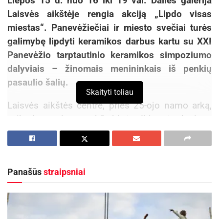
Liepos 15 d. nuo 16 iki 19 val. Dailės galerija
Laisvės aikštėje rengia akciją „Lipdo visas
miestas“. Panevėžiečiai ir miesto svečiai turės
galimybę lipdyti keramikos darbus kartu su XXI
Panevėžio tarptautinio keramikos simpoziumo
dalyviais – žinomais menininkais iš penkių
pasaulio šalių.
Skaityti toliau
Laisvės aikštės centre, prieš 25-ojo namo arką,
veiks improvizuotos kūrybinės dirbtuvės, kuriose
visi galės išbandyti keramikos galimybes.
Panevėžiečiai galės ne tik lipdyti, bet ir
pabendrauti su keramikos simpoziumo dalyviais,
Panašūs
straipsniai
kurie atstovauja skirtingų šalių keramikos
mokykloms.
Aktualios
naujienos