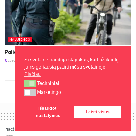
NAUJIENOS
Policijos reidai šalies keliuose liepos mėnesį
Ši svetainė naudoja slapukus, kad užtikrintų
2026-07-13
jums geriausią patirtį mūsų svetainėje.
Plačiau
Techniniai
Techniniai
Marketingo
Marketingo
Išsaugoti
Leisti visus
nustatymus
Pradžia
»
Sportas
»
Panevėžio Skaistakalnio parke bus įrengta orientavimosi
trasa