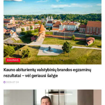
geriausiai įvertintas ketvirtus metus paeiliui, o
EV6 ir „Carnival“ – trečius. Antrą kartą iš eilės
savo segmentuose nugalėjo „BMW iX“, „BMW
X4“, „Genesis GV60“, „Kia Forte“, „MINI
Countryman“, „Nissan Titan“, „Lexus RX“ ir
„Range Rover“ modeliai.
KAUNAS
Žymos:
Automobiliai
Elektromobiliai
Kauno abiturientų valstybinių brandos egzaminų
rezultatai – vėl geriausi šalyje
2026-07-24