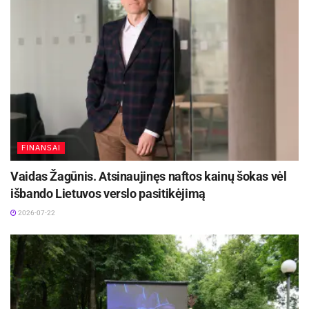
FINANSAI
Vaidas Žagūnis. Atsinaujinęs naftos kainų šokas vėl
išbando Lietuvos verslo pasitikėjimą
2026-07-22