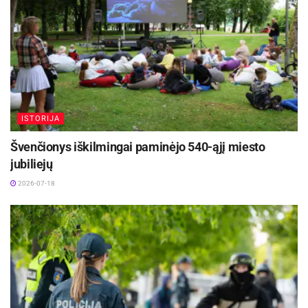
ISTORIJA
Švenčionys iškilmingai paminėjo 540-ąjį miesto
jubiliejų
2026-07-18