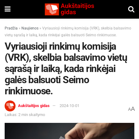
Pradžia
»
Naujienos
»
Vyriausioji rinkimų komisija (VRK), skelbia balsavimo
vietų sąrašą ir laiką, kada rinkėjai galės balsuoti Seimo rinkimuose.
Vyriausioji rinkimų komisija
(VRK), skelbia balsavimo vietų
sąrašą ir laiką, kada rinkėjai
galės balsuoti Seimo
rinkimuose.
Aukštaitijos gidas
2024-10-01
A
A
Laikas: 2 min skaitymo