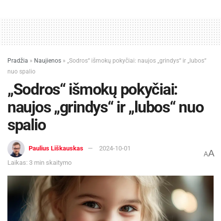
VRK taip pat maloniai prašo rinkėjų ateiti į
pagalbą rinkimų organizatoriams – praleisti į
eilės priekį į balsavimo apylinkes atvykusius
senolius, asmenis su negalia, besilaukiančias
Pradžia
»
Naujienos
»
„Sodros“ išmokų pokyčiai: naujos „grindys“ ir „lubos“
moteris ar šeimas su mažais vaikai
nuo spalio
„Sodros“ išmokų pokyčiai:
naujos „grindys“ ir „lubos“ nuo
Žymos:
Savivalda
spalio
Paulius Liškauskas
2024-10-01
A
A
Laikas: 3 min skaitymo