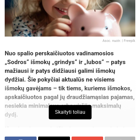
Asoc. nuotr. | Freepik
Nuo spalio perskaičiuotos vadinamosios
„Sodros“ išmokų „grindys“ ir „lubos“ – patys
mažiausi ir patys didžiausi galimi išmokų
dydžiai. Šie pokyčiai aktualūs ne visiems
išmokų gavėjams – tik tiems, kuriems išmokos,
apskaičiuotos pagal jų draudžiamąsias pajamas,
nesiekia minimalaus arba viršija maksimalų
Skaityti toliau
dydį.
Išmokos bus apskaičiuojamos taip pat, kaip ir
anksčiau – kiekvieno gavėjo išmokos dydis