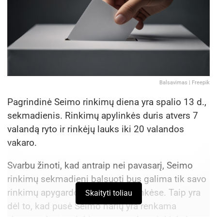
Balsavimas | Freepik
Pagrindinė Seimo rinkimų diena yra spalio 13 d.,
sekmadienis. Rinkimų apylinkės duris atvers 7
valandą ryto ir rinkėjų lauks iki 20 valandos
vakaro.
Svarbu žinoti, kad antraip nei pavasarį, Seimo
rinkimų sekmadienį balsuoti bus galima tik savo
rinkimų apygardos rinkimų apylinkėse. Taip yra
Skaityti toliau
dėl to, kad pusė Seimo narių yra renkama