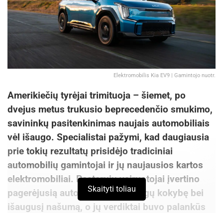
Elektromobilis Kia EV9 | Gamintojo nuotr.
Amerikiečių tyrėjai trimituoja – šiemet, po
dvejus metus trukusio beprecedenčio smukimo,
savininkų pasitenkinimas naujais automobiliais
vėl išaugo. Specialistai pažymi, kad daugiausia
prie tokių rezultatų prisidėjo tradiciniai
automobilių gamintojai ir jų naujausios kartos
elektromobiliai. Pastarųjų vairuotojai įvertino
Skaityti toliau
pagerėjusią automobilių medžiagų kokybę bei
išaugusį našumą, o jų verdiktai buvo palankūs
įvairiems prekių ženklams. Kai kurių lyderių