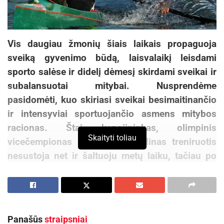
Vis daugiau žmonių šiais laikais propaguoja
sveiką gyvenimo būdą, laisvalaikį leisdami
sporto salėse ir didelį dėmesį skirdami sveikai ir
subalansuotai mitybai. Nusprendėme
pasidomėti, kuo skiriasi sveikai besimaitinančio
ir intensyviai sportuojančio asmens mitybos
racionas. Štai
kanojininkas, olimpinis
Skaityti toliau
vicečempionas
Jevgenijus Šuklinas treniruotis
nesustoja net ir šaltuoju metų laiku, tačiau po
keturias treniruotes kasdien turinčio vyro mityba
paremta daugeliui žinomomis taisyklėmis.
J. Šuklinas beveik visą laiką praleidžia toli nuo
Panašūs
straipsniai
gimtinės, treniruodamasis sporto stovyklose.