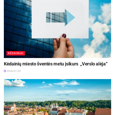
KĖDAINIAI
Kėdainių miesto šventės metu įsikurs „Verslo alėja“
2026-07-24