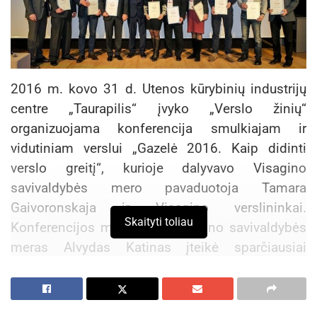
2016 m. kovo 31 d. Utenos kūrybinių industrijų
centre „Taurapilis“ įvyko „Verslo žinių“
organizuojama konferencija smulkiajam ir
vidutiniam verslui „Gazelė 2016. Kaip didinti
verslo greitį“, kurioje dalyvavo Visagino
savivaldybės mero pavaduotoja Tamara
Gaivoronskaja ir Visagino verslininkai.
Skaityti toliau
Konferencijos metu Utenos rajono savivaldybės
meras Alvydas Katinas įteikė sparčiausiai
augančioms Utenos apskrities įmonėms
„Gazelės 2015“ diplomus.