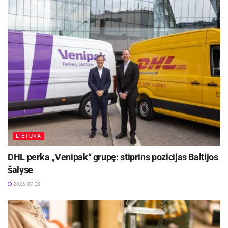
LIETUVA
DHL perka „Venipak“ grupę: stiprins pozicijas Baltijos
šalyse
2026-07-28