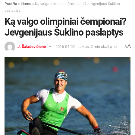
Pradžia
»
Įdomu
»
Ką valgo olimpiniai čempionai? Jevgenijaus Šuklino
paslaptys
Ką valgo olimpiniai čempionai?
Jevgenijaus Šuklino paslaptys
A
J. Šalaševičienė
2016-04-02
Laikas: 2 min skaitymo
A