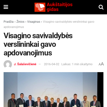
Pradžia
»
Žinios
»
Visaginas
»
Visagino savivaldybės verslininkai gavo
apdovanojimus
Visagino savivaldybės
verslininkai gavo
apdovanojimus
A
J. Šalaševičienė
2016-04-02
Laikas: 1 min skaitymo
A