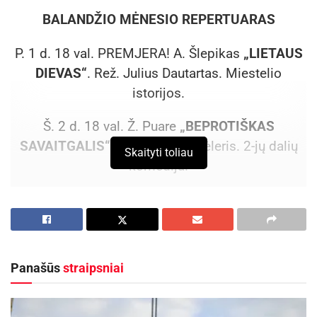
BALANDŽIO MĖNESIO REPERTUARAS
P. 1 d. 18 val. PREMJERA! A. Šlepikas
„LIETAUS
DIEVAS“
. Rež. Julius Dautartas. Miestelio
istorijos.
Š. 2 d. 18 val. Ž. Puare
„BEPROTIŠKAS
SAVAITGALIS“
. Rež. Albinas Kėleris. 2-jų dalių
Skaityti toliau
komedija.
S. 3 d. 18 val. T. Jones ir H. Schmidt
„FANTAZUOTOJAI“ (THE FANTASTICKS)
. Rež.
John Staniunas.
2-jų dalių miuziklas.
Panašūs
straipsniai
P. 8 d. 18 val. M. Camoletti
„PRANCŪZIŠKOS
SKYRYBOS“
. Rež. Dainius Kazlauskas.