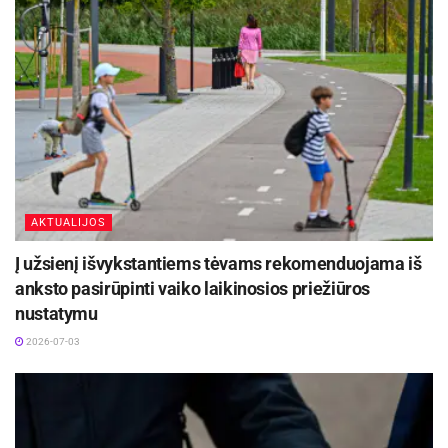
AKTUALIJOS
Į užsienį išvykstantiems tėvams rekomenduojama iš
anksto pasirūpinti vaiko laikinosios priežiūros
nustatymu
2026-07-03