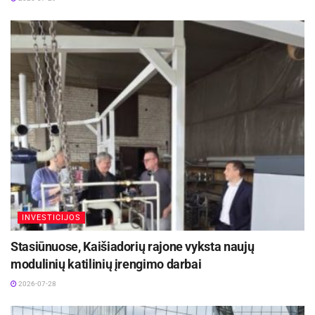
ryšius su Jungtinės Karalystės partneriais
2026-07-30
INVESTICIJOS
Stasiūnuose, Kaišiadorių rajone vyksta naujų
modulinių katilinių įrengimo darbai
2026-07-28