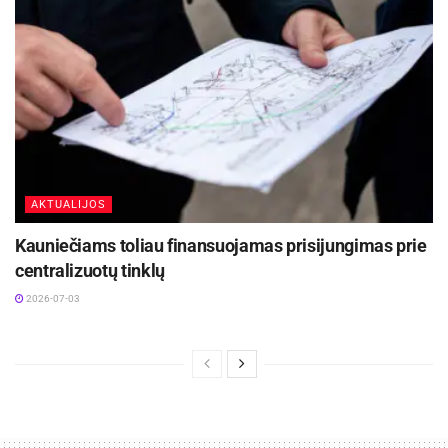
AKTUALIJOS
Kauniečiams toliau finansuojamas prisijungimas prie
centralizuotų tinklų
2026-07-03