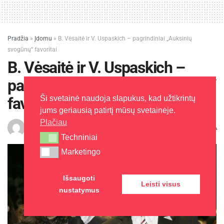
Pradžia
»
Įdomu
»
B. Vėsaitė ir V. Uspaskich – pagrindiniai „Auksinių
svogūnų“ favoritai
B. Vėsaitė ir V. Uspaskich –
pagrindiniai „Auksinių svogūnų“
Ši svetainė naudoja slapukus, kad užtikrintų
favoritai
jums geriausią patirtį mūsų svetainėje.
Plačiau
A
J. Šalaševičienė
2016-04-01
Laikas: 3 min skaitymo
A
Techniniai
Techniniai
Marketingo
Marketingo
Išsaugoti
Leisti visus
nustatymus