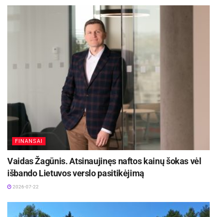
žinias apie socialinio draudimo sistemą
Lietuvoje.
Merė Dalia Štraupaitė pritarė jaunimo švietimo
socialinio draudimo klausimais projektui. Ji
pasidžiaugė tokia iniciatyva ir pasiūlė pasirašyti
bendradarbiavimo sutartį tarp VSDFV Utenos
skyriaus ir Visagino savivaldybės, kad sklandžiai
ir efektyviai būtų įgyvendintas šis projektas.
FINANSAI
Vaidas Žagūnis. Atsinaujinęs naftos kainų šokas vėl
išbando Lietuvos verslo pasitikėjimą
2026-07-22