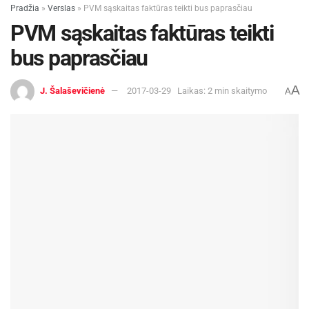
Pradžia
»
Verslas
»
PVM sąskaitas faktūras teikti bus paprasčiau
PVM sąskaitas faktūras teikti
bus paprasčiau
A
J. Šalaševičienė
2017-03-29
Laikas: 2 min skaitymo
A