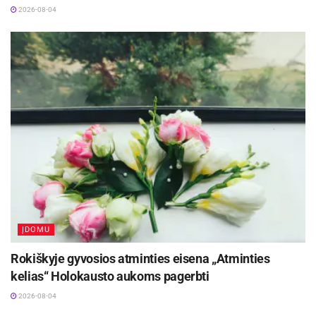
2026-08-04
ĮDOMU
Rokiškyje gyvosios atminties eisena „Atminties
kelias“ Holokausto aukoms pagerbti
2026-08-04