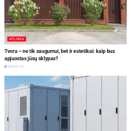
informaciją, atmintines, atsakymus į dažniausiai
užduodamus klausimus apie i.SAF, galima rasti
VMI interneto svetainėje, adresu
www.vmi.lt/cms/i.saf.
APLINKA
Tvora – ne tik saugumui, bet ir estetikai: kaip bus
apjuostas jūsų sklypas?
2026-07-15