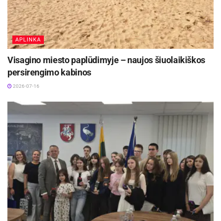
Lietuvos indėlį į NPIV projekto įgyvendinimą.
Aktualios
naujienos
APLINKA
Visagino savivaldybės teritorijoje Antiteroristinių
Visagino miesto paplūdimyje – naujos šiuolaikiškos
operacijų rinktinė „Aras“ organizuoja
persirengimo kabinos
tarptautines pratybas „Baltic Shadow“
2026-07-16
2026-08-05
Mados istoriko Aleksandro Vasiljevo paroda
Visagine sulaukė didelio susidomėjimo
2026-08-03
Atsižvelgiant į pasikeitusią saugumo situaciją,
2014 m. NATO Velso viršūnių susitikime buvo
patvirtintas NATO parengties veiksmų planas ir
nuspręsta Baltijos šalyse, Lenkijoje, Rumunijoje
ir Bulgarijoje įkurti NPIV – pagrindinius NATO