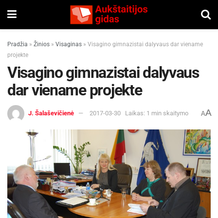
Pradžia
»
Žinios
»
Visaginas
»
Visagino gimnazistai dalyvaus dar viename
projekte
Visagino gimnazistai dalyvaus
dar viename projekte
A
J. Šalaševičienė
2017-03-30
Laikas: 1 min skaitymo
A