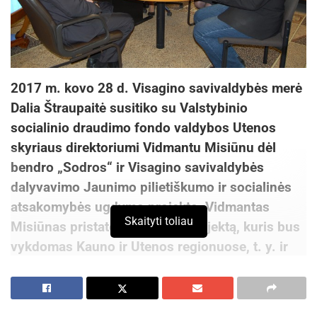
2017 m. kovo 28 d. Visagino savivaldybės merė
Dalia Štraupaitė susitiko su Valstybinio
socialinio draudimo fondo valdybos Utenos
skyriaus direktoriumi Vidmantu Misiūnu dėl
bendro „Sodros“ ir Visagino savivaldybės
dalyvavimo Jaunimo pilietiškumo ir socialinės
atsakomybės ugdymo projekte. Vidmantas
Skaityti toliau
Misiūnas pristatė bandomąjį projektą, kuris bus
vykdomas Kauno ir Utenos regionuose, t. y. ir
mūsų savivaldybės gimnazijose.
Šio projekto tikslas – ugdant besiruošiančio