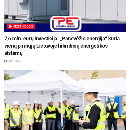
INVESTICIJOS
7,6 mln. eurų investicija: „Panevėžio energija“ kuria
vieną pirmųjų Lietuvoje hibridinių energetikos
sistemų
2026-06-25