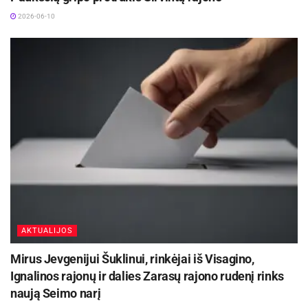
informacijos centre ir baldų gamykloje ,,Visagino
2026-06-10
linija“.
AKTUALIJOS
Mirus Jevgenijui Šuklinui, rinkėjai iš Visagino,
Ignalinos rajonų ir dalies Zarasų rajono rudenį rinks
naują Seimo narį