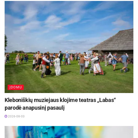
ĮDOMU
Kleboniškių muziejaus klojime teatras „Labas“
parodė anapusinį pasaulį
2026-08-03