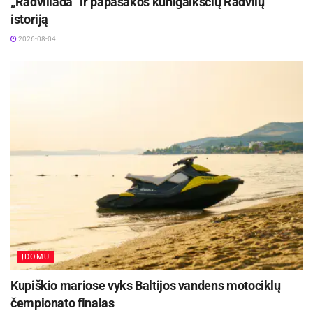
„Radviliada“ ir papasakos kunigaikščių Radvilų
istoriją
2026-08-04
ĮDOMU
Kupiškio mariose vyks Baltijos vandens motociklų
čempionato finalas