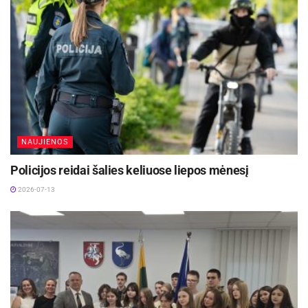
NAUJIENOS
Policijos reidai šalies keliuose liepos mėnesį
2026-07-13