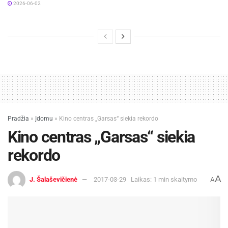
2026-06-02
Pradžia
»
Įdomu
»
Kino centras „Garsas“ siekia rekordo
Kino centras „Garsas“ siekia
rekordo
A
J. Šalaševičienė
2017-03-29
Laikas: 1 min skaitymo
A