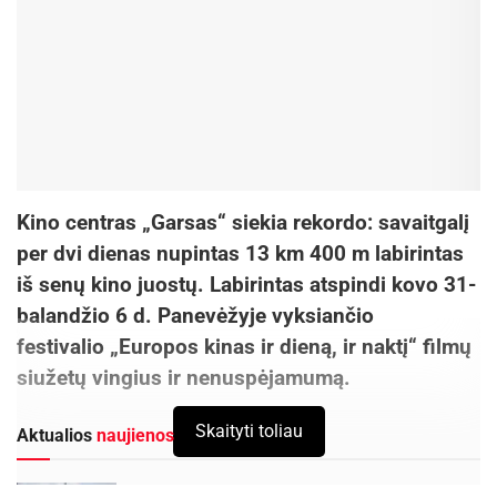
Kino centras „Garsas“ siekia rekordo: savaitgalį
per dvi dienas nupintas 13 km 400 m labirintas
iš senų kino juostų. Labirintas atspindi kovo 31-
balandžio 6 d. Panevėžyje vyksiančio
festivalio „Europos kinas ir dieną, ir naktį“ filmų
siužetų vingius ir nenuspėjamumą.
Skaityti toliau
Aktualios
naujienos
Festivalį „ConTempo“ Kaune uždarys sudėtingas