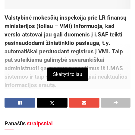
Valstybinė mokesčių inspekcija prie LR finansų
ministerijos (toliau – VMI) informuoja, kad
verslo atstovai jau gali duomenis į i.SAF teikti
pasinaudodami žiniatinklio paslauga, t.y.
automatiškai perduodant registrus į VMI. Taip
pat suteikiama galimybė savarankiškai
administruoti gaunamus pranešimus iš i.MAS
Skaityti toliau
sistemos ir taip sumažinti tiesiogiai neaktualios
informacijos srautą.
„Mokesčių mokėtojai iki šiol duomenis galėjo
pateikti dviem būdais: pildydami duomenis i.SAF
portale arba įkeldami užpildytą rinkmeną (failą).
Panašūs
straipsniai
Dabar duomenis į i.SAF galima pateikti ir
naudojantis žiniatinklio paslauga – automatiniu