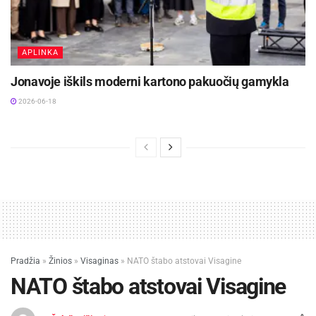
APLINKA
Jonavoje iškils moderni kartono pakuočių gamykla
2026-06-18
Pradžia
»
Žinios
»
Visaginas
»
NATO štabo atstovai Visagine
NATO štabo atstovai Visagine