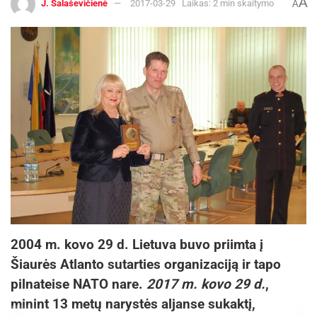
A
J. Šalaševičienė
2017-03-29
Laikas: 2 min skaitymo
A
2004 m. kovo 29 d. Lietuva buvo priimta į
Šiaurės Atlanto sutarties organizaciją ir tapo
pilnateise NATO nare.
2017 m. kovo 29 d.
,
minint 13 metų narystės aljanse sukaktį,