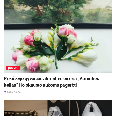
Kviečiame apsilankyti ir daugiau sužinoti apie
savo krašto paveldą!
Dalia Giniuvienė
Kauno apskrities viešosios bibliotekos
Kaunistikos grupės vyriausioji bibliografė
ĮDOMU
Rokiškyje gyvosios atminties eisena „Atminties
kelias“ Holokausto aukoms pagerbti
2026-08-04