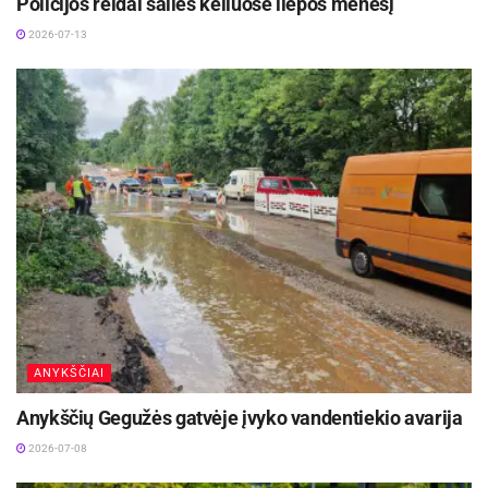
Policijos reidai šalies keliuose liepos mėnesį
2026-07-13
ANYKŠČIAI
Anykščių Gegužės gatvėje įvyko vandentiekio avarija
2026-07-08