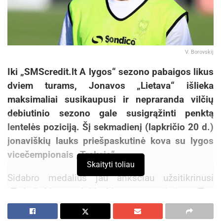
V. Borovskij
Iki „SMScredit.lt A lygos“ sezono pabaigos likus
dviem turams, Jonavos „Lietava“ išlieka
maksimaliai susikaupusi ir nepraranda vilčių
debiutinio sezono gale susigrąžinti penktą
lentelės poziciją. Šį sekmadienį (lapkričio 20 d.)
jonaviškių lauks priešpaskutinė kova su lygos
vicečempionais „Trakais“.
Skaityti toliau
Sidabro medalius jau anksčiau užsitikrinusi
„Trakų“ ekipa ramiai laukia sezono pabaigos. Tuo
metu „Lietavos“ žaidėjai, nors ir įvykdę pagrindinį
tikslą neiškristi iš lygos, atsipalaiduoti negalės