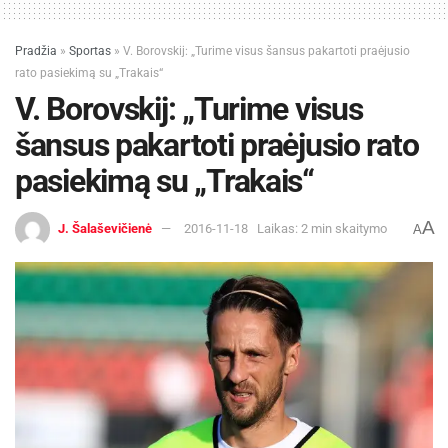
Pradžia
»
Sportas
»
V. Borovskij: „Turime visus šansus pakartoti praėjusio
rato pasiekimą su „Trakais“
V. Borovskij: „Turime visus
šansus pakartoti praėjusio rato
pasiekimą su „Trakais“
A
J. Šalaševičienė
2016-11-18
Laikas: 2 min skaitymo
A