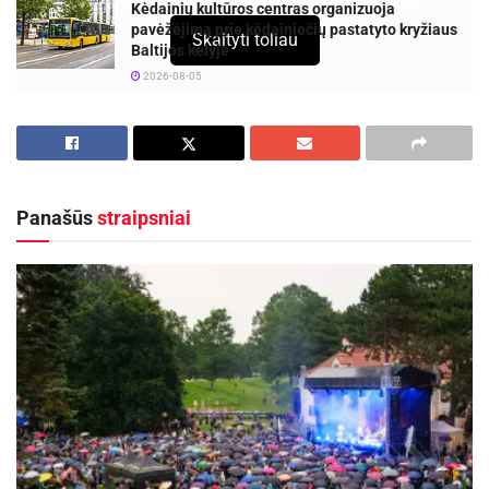
Kėdainių kultūros centras organizuoja
pavėžėjimą prie kėdainiečių pastatyto kryžiaus
Skaityti toliau
Baltijos kelyje
2026-08-05
Panašūs
straipsniai