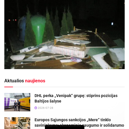
Aktualios
naujienos
DHL perka „Venipak“ grupę: stiprins pozicijas
Baltijos šalyse
2026-07-28
Europos Sąjungos sankcijos „Mere“ tinklo
savininkams: ekonominio saugumo ir solidarumo