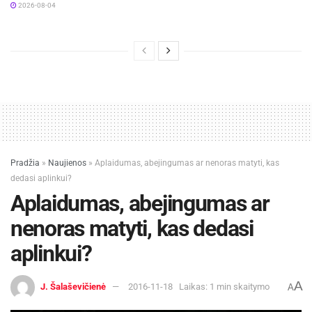
2026-08-04
Pradžia
»
Naujienos
»
Aplaidumas, abejingumas ar nenoras matyti, kas
dedasi aplinkui?
Aplaidumas, abejingumas ar
nenoras matyti, kas dedasi
aplinkui?
A
J. Šalaševičienė
2016-11-18
Laikas: 1 min skaitymo
A