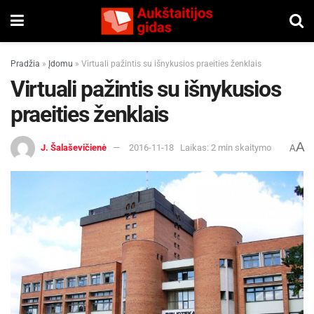
Pradžia
»
Įdomu
»
Virtuali pažintis su išnykusios praeities ženklais
Virtuali pažintis su išnykusios
praeities ženklais
A
J. Šalaševičienė
2016-11-18
Laikas: 2 min skaitymo
A