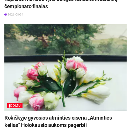
čempionato finalas
2026-08-04
ĮDOMU
Rokiškyje gyvosios atminties eisena „Atminties
kelias“ Holokausto aukoms pagerbti