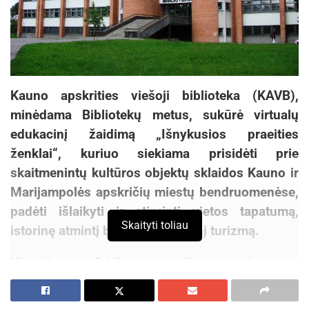
Kauno apskrities viešoji biblioteka (KAVB),
minėdama Bibliotekų metus, sukūrė virtualų
edukacinį žaidimą „Išnykusios praeities
ženklai“, kuriuo siekiama prisidėti prie
skaitmenintų kultūros objektų sklaidos Kauno ir
Marijampolės apskričių miestų bendruomenėse,
padėti išlaikyti ir stiprinti vietos tapatumą,
Skaityti toliau
istorinę atmintį bei skatinti vietinį turizmą.
Virtualiame žaidime pateikiama įdomi ir
naudinga informacija apie įvairius Kauno,
Birštono, Garliavos, Jonavos, Kaišiadorių,