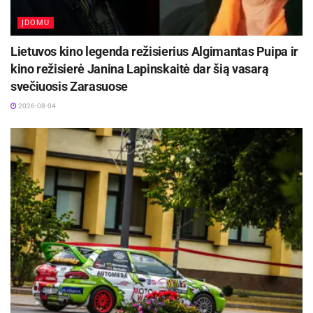
ĮDOMU
Lietuvos kino legenda režisierius Algimantas Puipa ir
kino režisierė Janina Lapinskaitė dar šią vasarą
svečiuosis Zarasuose
2026-08-04