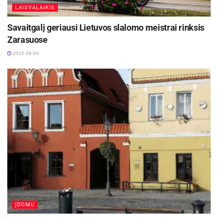
LAISVALAIKIS
Savaitgalį geriausi Lietuvos slalomo meistrai rinksis
Zarasuose
2026-08-04
ĮDOMU