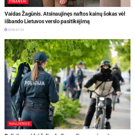
FINANSAI
Vaidas Žagūnis. Atsinaujinęs naftos kainų šokas vėl
išbando Lietuvos verslo pasitikėjimą
2026-07-22
NAUJIENOS