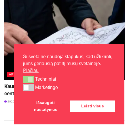
Ši svetainė naudoja slapukus, kad užtikrintų
jums geriausią patirtį mūsų svetainėje.
Plačiau
AKTUALIJOS
Techniniai
Techniniai
Kauniečiams toliau finansuojamas prisijungimas prie
Marketingo
Marketingo
centralizuotų tinklų
2026-07-03
Išsaugoti
Leisti visus
nustatymus