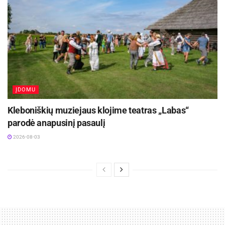
ĮDOMU
Kleboniškių muziejaus klojime teatras „Labas“
parodė anapusinį pasaulį
2026-08-03