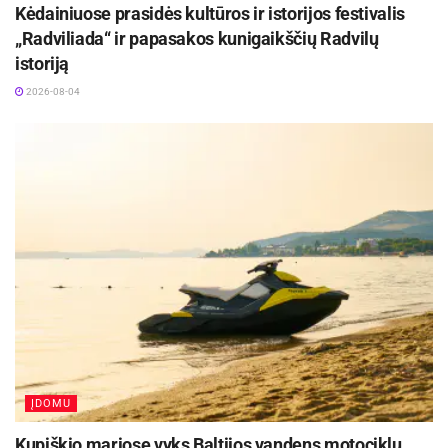
Kėdainiuose prasidės kultūros ir istorijos festivalis
„Radviliada“ ir papasakos kunigaikščių Radvilų
istoriją
2026-08-04
ĮDOMU
Kupiškio mariose vyks Baltijos vandens motociklų