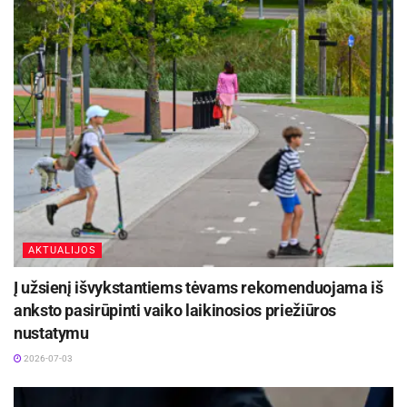
AKTUALIJOS
Į užsienį išvykstantiems tėvams rekomenduojama iš
anksto pasirūpinti vaiko laikinosios priežiūros
nustatymu
2026-07-03