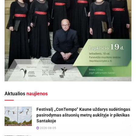
Aktualios
naujienos
Festivalį „ConTempo“ Kaune uždarys sudėtingas
pasirodymas aštuonių metrų aukštyje ir piknikas
Santakoje
2026-08-05