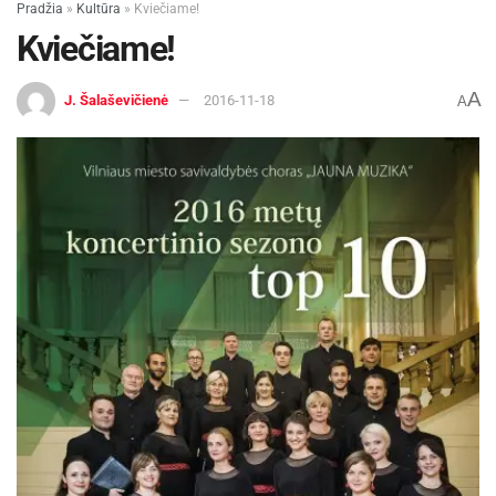
Pradžia
»
Kultūra
»
Kviečiame!
Kviečiame!
A
J. Šalaševičienė
2016-11-18
A