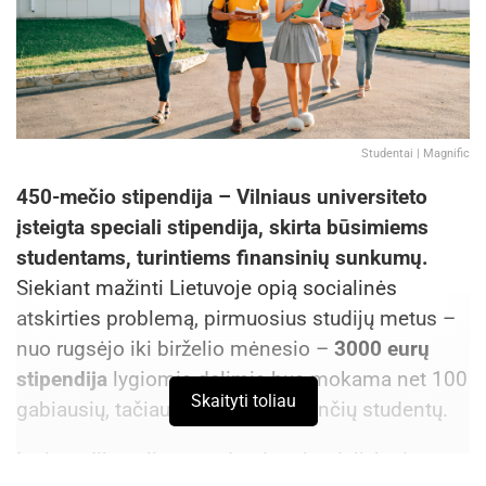
Studentai | Magnific
450-mečio stipendija – Vilniaus universiteto
įsteigta speciali stipendija, skirta būsimiems
studentams, turintiems finansinių sunkumų.
Siekiant mažinti Lietuvoje opią socialinės
atskirties problemą, pirmuosius studijų metus –
nuo rugsėjo iki birželio mėnesio –
3000 eurų
stipendija
lygiomis dalimis bus mokama net 100
Skaityti toliau
gabiausių, tačiau finansų stokojančių studentų.
Į stipendiją gali pretenduoti stojantieji, kurie