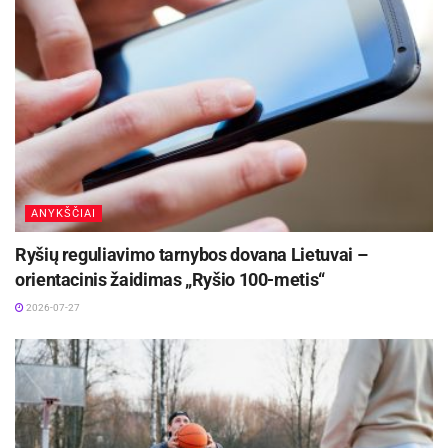
ANYKŠČIAI
Ryšių reguliavimo tarnybos dovana Lietuvai –
orientacinis žaidimas „Ryšio 100-metis“
2026-07-27