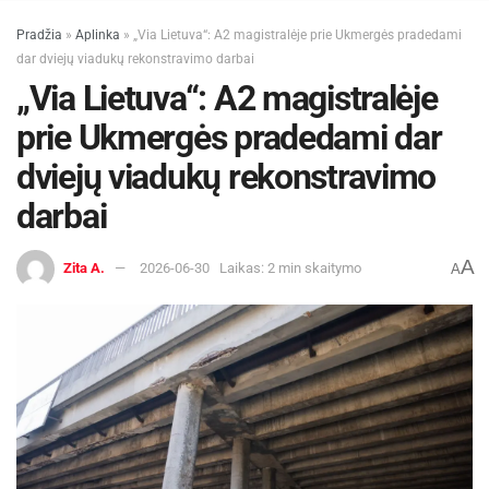
Pradžia
»
Aplinka
»
„Via Lietuva“: A2 magistralėje prie Ukmergės pradedami
dar dviejų viadukų rekonstravimo darbai
„Via Lietuva“: A2 magistralėje
prie Ukmergės pradedami dar
dviejų viadukų rekonstravimo
darbai
A
Zita A.
2026-06-30
Laikas: 2 min skaitymo
A