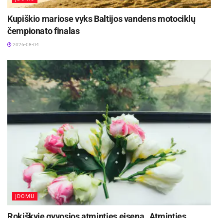
Kupiškio mariose vyks Baltijos vandens motociklų
čempionato finalas
2026-08-04
ĮDOMU
Rokiškyje gyvosios atminties eisena „Atminties