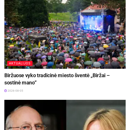
AKTUALIJOS
Biržuose vyko tradicinė miesto šventė „Biržai –
sostinė mano“
2026-08-05