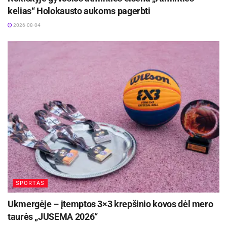
kelias“ Holokausto aukoms pagerbti
2026-08-04
SPORTAS
Ukmergėje – įtemptos 3×3 krepšinio kovos dėl mero
taurės „JUSEMA 2026“