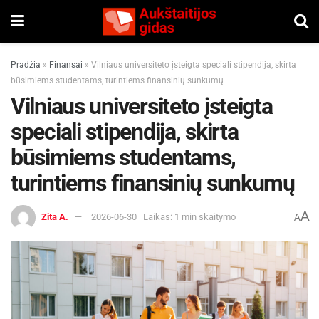
Pradžia
»
Finansai
»
Vilniaus universiteto įsteigta speciali stipendija, skirta
būsimiems studentams, turintiems finansinių sunkumų
Vilniaus universiteto įsteigta
speciali stipendija, skirta
būsimiems studentams,
turintiems finansinių sunkumų
A
Zita A.
2026-06-30
Laikas: 1 min skaitymo
A