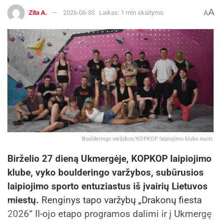
A
Zita A.
2026-06-30
Laikas: 1 min skaitymo
A
Boulderingo varžybos/KOPKOP laipiojimo klubo nuotr.
Birželio 27 dieną Ukmergėje, KOPKOP laipiojimo
klube, vyko boulderingo varžybos, subūrusios
laipiojimo sporto entuziastus iš įvairių Lietuvos
miestų.
Renginys tapo varžybų „Drakonų fiesta
2026“ II-ojo etapo programos dalimi ir į Ukmergę