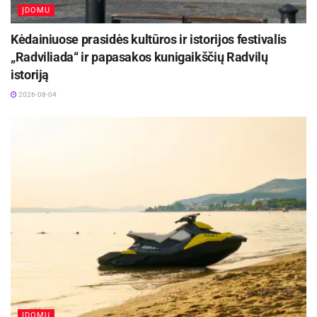
ĮDOMU
Šaltinis:
Ukmergės rajono savivaldybė
Kėdainiuose prasidės kultūros ir istorijos festivalis
„Radviliada“ ir papasakos kunigaikščių Radvilų
istoriją
2026-08-04
ĮDOMU