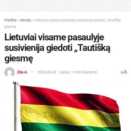
Pradžia
»
Istorija
»
Lietuviai visame pasaulyje susivienija giedoti „Tautišką
giesmę
Lietuviai visame pasaulyje
susivienija giedoti „Tautišką
giesmę
A
Zita A.
2026-06-30
Laikas: 1 min skaitymo
A