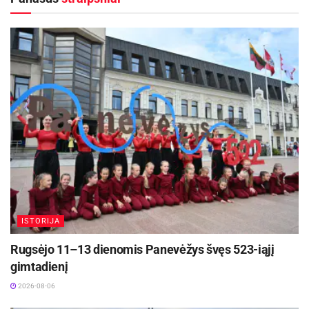
parke vyks Lietuvos moksleivių dainų šventės
finalas, o 21 val. jaunimo balsais nuskambėjusi
„Tautiška giesmė“ pasklis po visą pasaulį.
Aktualios
naujienos
Iki dešimtadalio skubiosios medicinos pagalbos
paslaugų galės būti suteiktos išplėstinės
praktikos slaugytojų
2026-08-06
Rugpjūčio 11-ąją Utenoje vyks nacionalinės
„Maisto banko“ civilinės saugos pratybos
2026-08-06
ISTORIJA
Rugsėjo 11–13 dienomis Panevėžys švęs 523-iąjį
Šaltinis:
Utenos rajono savivaldybė
gimtadienį
2026-08-06