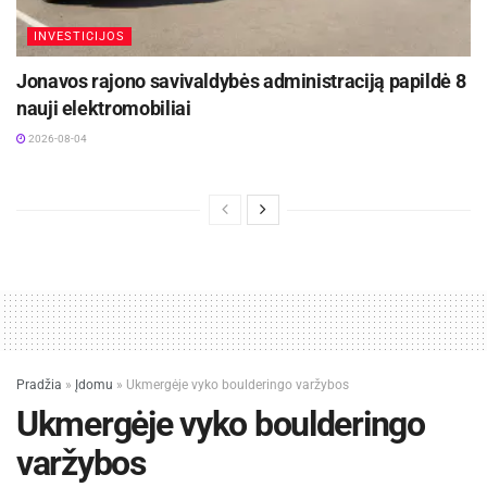
daugiau nei 2000 km pėsčiųjų ir dviračių takų
INVESTICIJOS
Šaltinis:
Ukmergės rajono savivaldybė
Jonavos rajono savivaldybės administraciją papildė 8
nauji elektromobiliai
2026-08-04
Pradžia
»
Įdomu
»
Ukmergėje vyko boulderingo varžybos
Ukmergėje vyko boulderingo
varžybos