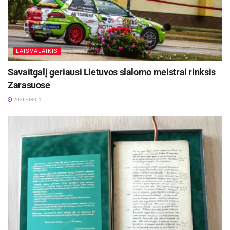
sportininkams surinkus vienodą taškų skaičių,
nugalėtojas paaiškėjo tik po papildomo finalo.
LAISVALAIKIS
Aktualios
naujienos
Savaitgalį geriausi Lietuvos slalomo meistrai rinksis
Festivalį „ConTempo“ Kaune uždarys sudėtingas
Zarasuose
pasirodymas aštuonių metrų aukštyje ir piknikas
Santakoje
2026-08-04
2026-08-05
Lietuvos kino legenda režisierius Algimantas
Puipa ir kino režisierė Janina Lapinskaitė dar šią
vasarą svečiuosis Zarasuose
2026-08-04
Varžybų nugalėtojai:
Moterų grupė:
1 vieta – Smiltė Zalikaitė (Klaipėda)