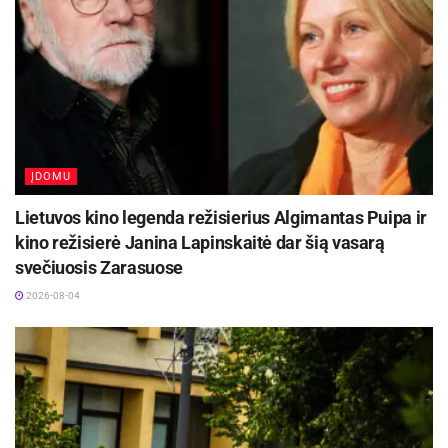
ĮDOMU
Lietuvos kino legenda režisierius Algimantas Puipa ir
kino režisierė Janina Lapinskaitė dar šią vasarą
svečiuosis Zarasuose
2026-08-04