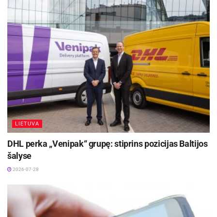
LIETUVA
DHL perka „Venipak“ grupę: stiprins pozicijas Baltijos
šalyse
2026-07-28