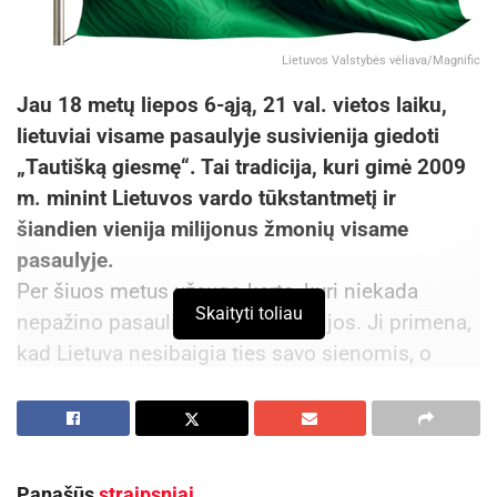
Lietuvos Valstybės vėliava/Magnific
Jau 18 metų liepos 6-ąją, 21 val. vietos laiku,
lietuviai visame pasaulyje susivienija giedoti
„Tautišką giesmę“. Tai tradicija, kuri gimė 2009
m. minint Lietuvos vardo tūkstantmetį ir
šiandien vienija milijonus žmonių visame
pasaulyje.
Per šiuos metus užaugo karta, kuri niekada
Skaityti toliau
nepažino pasaulio be šios tradicijos. Ji primena,
kad Lietuva nesibaigia ties savo sienomis, o
mūsų ryšys su Tėvyne nepriklauso nuo to, kur
gyvename.
Šiemet ši tradicija mini savo pilnametystę.
Simboliška, kad liepos 6-ąją Vilniaus Vingio
Panašūs
straipsniai