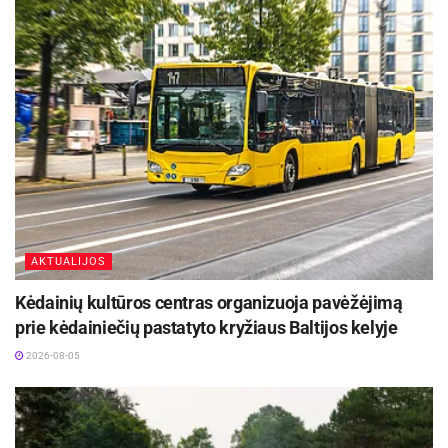
AKTUALIJOS
Kėdainių kultūros centras organizuoja pavėžėjimą
prie kėdainiečių pastatyto kryžiaus Baltijos kelyje
2026-08-05