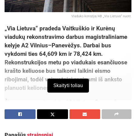
Viaduko korozija/AB „Via Lietuva“ nuotr.
„Via Lietuva“ pradeda Vaitkuškio ir Kurėnų
viadukų rekonstravimo darbus magistraliniame
kelyje A2 Vilnius–Panevėžys. Darbai bus
vykdomi ties 64,609 km ir 78,424 km.
Rekonstrukcijos metu po viadukais esančiuose
krašto keliuose bus taikomi laikini eismo
ribojimai, todėl vairuotojai raginami iš anksto
Skaityti toliau
planuoti keliones.
Šiuo metu magistralėje A2 Vilnius–Panevėžys
vyksta intensyvūs infrastruktūros atnaujinimo
darbai. Be jau rekonstruojamų Taujėnų ir
Ukmergės (Dukstynos) viadukų, dabar
Panašūs
straipsniai