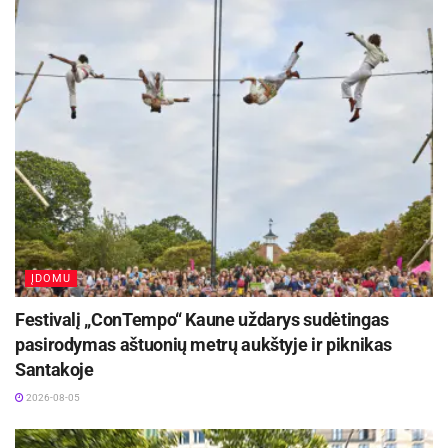
ĮDOMU
Festivalį „ConTempo“ Kaune uždarys sudėtingas
pasirodymas aštuonių metrų aukštyje ir piknikas
Santakoje
2026-08-05