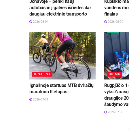
Jonavoje – penki nauji
Kupiškio mar
autobusai: į gatves išriedės dar
vandens mot
daugiau elektrinio transporto
finalas
2026-08-04
2026-08-04
IGNALINA
ĮDOMU
Ignalinoje startuos MTB dviračių
Rugpjūčio 1 
maratono II etapas
vyks Zarasų 
draugijos 20
2026-07-31
šaudymo va
2026-07-30