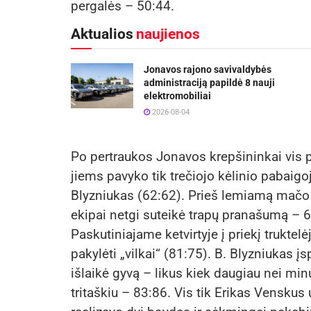
pergalės – 50:44.
Aktualios
naujienos
Jonavos rajono savivaldybės
administraciją papildė 8 nauji
elektromobiliai
2026-08-04
Po pertraukos Jonavos krepšininkai vis pr
jiems pavyko tik trečiojo kėlinio pabai
Blyzniukas (62:62). Prieš lemiamą mačo a
ekipai netgi suteikė trapų pranašumą – 6
Paskutiniajame ketvirtyje į priekį trukte
pakylėti „vilkai“ (81:75). B. Blyzniukas į
išlaikė gyvą – likus kiek daugiau nei mi
tritaškiu – 83:86. Vis tik Erikas Vensku