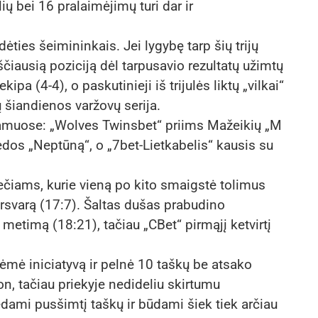
ių bei 16 pralaimėjimų turi dar ir
dėties šeimininkais. Jei lygybę tarp šių trijų
ščiausią poziciją dėl tarpusavio rezultatų užimtų
pa (4-4), o paskutinieji iš trijulės liktų „vilkai“
tų šiandienos varžovų serija.
 namuose: „Wolves Twinsbet“ priims Mažeikių „M
dos „Neptūną“, o „7bet-Lietkabelis“ kausis su
ečiams, kurie vieną po kito smaigstė tolimus
ersvarą (17:7). Šaltas dušas prabudino
ną metimą (18:21), tačiau „CBet“ pirmąjį ketvirtį
rėmė iniciatyvą ir pelnė 10 taškų be atsako
on, tačiau priekyje nedideliu skirtumu
urėdami pusšimtį taškų ir būdami šiek tiek arčiau