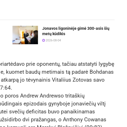
Jonavos ligoninėje gimė 300-asis šių
metų kūdikis
2026-08-04
iartėdavo prie oponentų, tačiau atstatyti lygybę
goje, kuomet baudų metimais tą padarė Bohdanas
tkarpą jo tėvynainis Vitaliius Zotovas savo
7:64.
lėjo poros Andrew Andrewso tritaškių
spūdingais epizodais gynyboje jonaviečių viltį
nutei svečių deficitas buvo panaikinamas
s užsidirbo dvi pražangas, o Anthony Cowanas