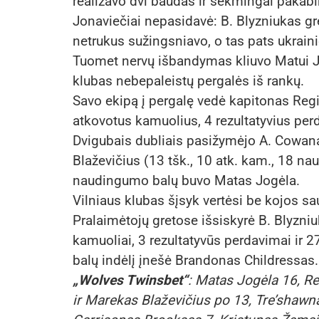
realizavo dvi baudas ir sėkmingai pakabi
Jonaviečiai nepasidavė: B. Blyzniukas gr
netrukus sužingsniavo, o tas pats ukrain
Tuomet nervų išbandymas kliuvo Matui Jo
klubas nebepaleistų pergalės iš rankų.
Savo ekipą į pergalę vedė kapitonas Regi
atkovotus kamuolius, 4 rezultatyvius pe
Dvigubais dubliais pasižymėjo A. Cowanas 
Blaževičius (13 tšk., 10 atk. kam., 18 naud
naudingumo balų buvo Matas Jogėla.
Vilniaus klubas šįsyk vertėsi be kojos s
Pralaimėtojų gretose išsiskyrė B. Blyzniu
kamuoliai, 3 rezultatyvūs perdavimai ir
balų indėlį įnešė Brandonas Childressas.
„Wolves Twinsbet“
: Matas Jogėla 16, 
ir Marekas Blaževičius po 13, Tre’shaw