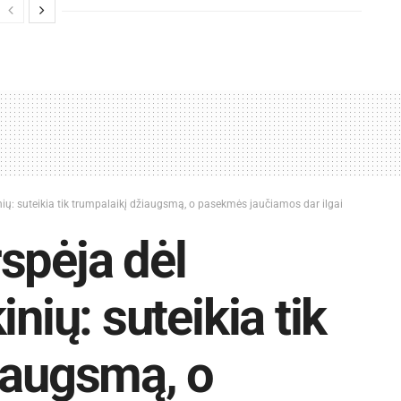
nių: suteikia tik trumpalaikį džiaugsmą, o pasekmės jaučiamos dar ilgai
spėja dėl
nių: suteikia tik
iaugsmą, o