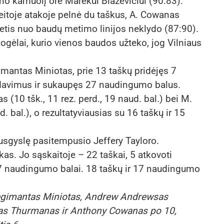
no kamuolį ore Marekui Blaževičiui (90:83).
eitoje atakoje pelnė du taškus, A. Cowanas
ietis nuo baudų metimo linijos neklydo (87:90).
gėlai, kurio vienos baudos užteko, jog Vilniaus
mantas Miniotas, prie 13 taškų pridėjęs 7
rdavimus ir sukaupęs 27 naudingumo balus.
(10 tšk., 11 rez. perd., 19 naud. bal.) bei M.
. bal.), o rezultatyviausias su 16 taškų ir 15
ausgyslę pasitempusio Jeffery Tayloro.
kas. Jo sąskaitoje – 22 taškai, 5 atkovoti
 27 naudingumo balai. 18 taškų ir 17 naudingumo
Regimantas Miniotas, Andrew Andrewsas
nas Thurmanas ir Anthony Cowanas po 10,