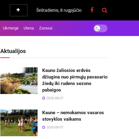
Šeštadienis, 8 rugpjūčio
Ukmergė
Utena
Zarasai
Aktualijos
Kauno žaliosios erdvės
džiugina nuo pirmųjų pavasario
žiedų iki rudens sezono
pabaigos
2026-08-07
Kaune – nemokamos vasaros
stovyklos vaikams
2026-08-07