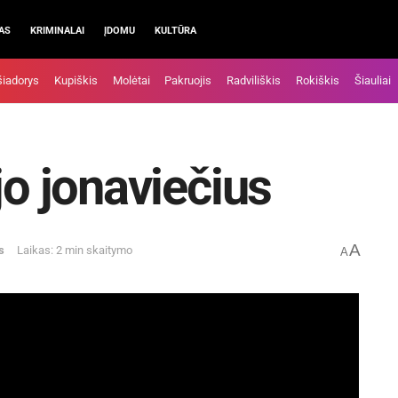
AS
KRIMINALAI
ĮDOMU
KULTŪRA
šiadorys
Kupiškis
Molėtai
Pakruojis
Radviliškis
Rokiškis
Šiauliai
jo jonaviečius
A
s
Laikas: 2 min skaitymo
A