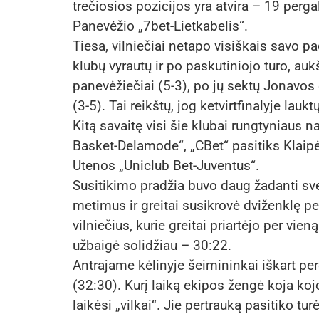
trečiosios pozicijos yra atvira – 19 pergal
Panevėžio „7bet-Lietkabelis“.
Tiesa, vilniečiai netapo visiškais savo pa
klubų vyrautų ir po paskutiniojo turo, auk
panevėžiečiai (5-3), po jų sektų Jonavos eki
(3-5). Tai reikštų, jog ketvirtfinalyje lauk
Kitą savaitę visi šie klubai rungtyniaus
Basket-Delamode“, „CBet“ pasitiks Klaipė
Utenos „Uniclub Bet-Juventus“.
Susitikimo pradžia buvo daug žadanti sv
metimus ir greitai susikrovė dviženklę p
vilniečius, kurie greitai priartėjo per vie
užbaigė solidžiau – 30:22.
Antrajame kėlinyje šeimininkai iškart pe
(32:30). Kurį laiką ekipos žengė koja koj
laikėsi „vilkai“. Jie pertrauką pasitiko t