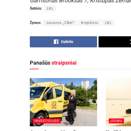
Garrisonas Brooksas 7, Kristupas Žemait
Šaltinis:
LKL
Žymos:
Jonavos „CBet“
Krepšinis
LKL
Dalintis
Panašūs
straipsniai
INVESTICIJOS
ĮDOMU