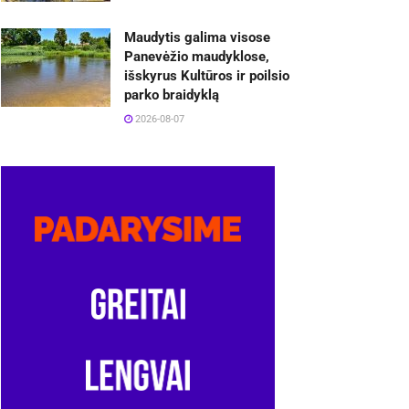
Maudytis galima visose
Panevėžio maudyklose,
išskyrus Kultūros ir poilsio
parko braidyklą
2026-08-07