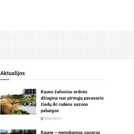
Aktualijos
Kauno žaliosios erdvės
džiugina nuo pirmųjų pavasario
žiedų iki rudens sezono
pabaigos
2026-08-07
Kaune – nemokamos vasaros