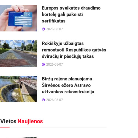
Europos sveikatos draudimo
kortelę gali pakeisti
sertifikatas
2026-08-07
Rokiškyje užbaigtas
remontuoti Respublikos gatvės
dviračių ir pėsčiųjų takas
2026-08-07
Biržų rajone planuojama
Širvėnos ežero Astravo
užtvankos rekonstrukcija
2026-08-07
Vietos
Naujienos