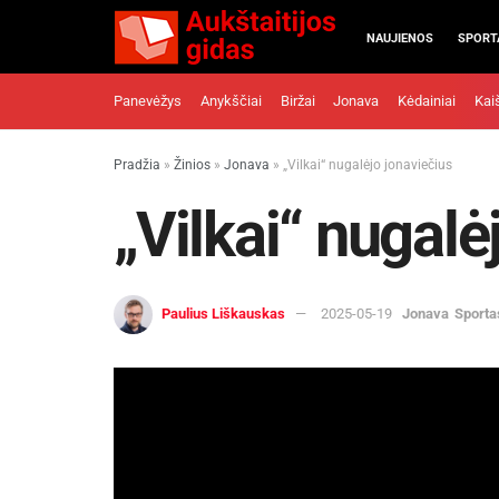
NAUJIENOS
SPORT
Panevėžys
Anykščiai
Biržai
Jonava
Kėdainiai
Kai
Pradžia
»
Žinios
»
Jonava
»
„Vilkai“ nugalėjo jonaviečius
„Vilkai“ nugalė
Paulius Liškauskas
2025-05-19
Jonava
Sporta