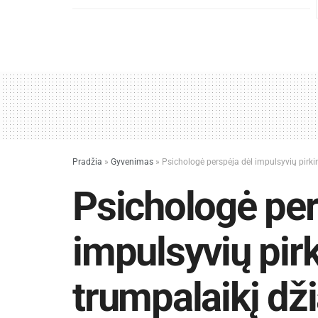
Pradžia
»
Gyvenimas
»
Psichologė perspėja dėl impulsyvių pirki
Psichologė per
impulsyvių pirki
trumpalaikį dž