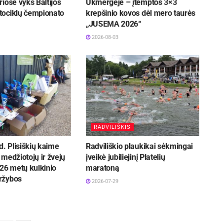
iose vyks Baltijos
Ukmergėje – įtemptos 3×3
ociklų čempionato
krepšinio kovos dėl mero taurės
„JUSEMA 2026“
2026-08-03
RADVILIŠKIS
d. Plisiškių kaime
Radviliškio plaukikai sėkmingai
medžiotojų ir žvejų
įveikė jubiliejinį Platelių
26 metų kulkinio
maratoną
ržybos
2026-07-29