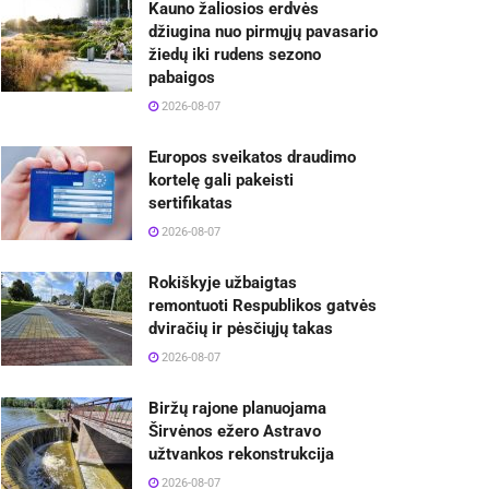
Kauno žaliosios erdvės
džiugina nuo pirmųjų pavasario
žiedų iki rudens sezono
pabaigos
2026-08-07
Europos sveikatos draudimo
kortelę gali pakeisti
sertifikatas
2026-08-07
Rokiškyje užbaigtas
remontuoti Respublikos gatvės
dviračių ir pėsčiųjų takas
2026-08-07
Biržų rajone planuojama
Širvėnos ežero Astravo
užtvankos rekonstrukcija
2026-08-07