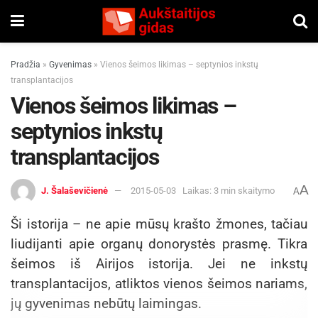
Pradžia
»
Gyvenimas
»
Vienos šeimos likimas – septynios inkstų
transplantacijos
Vienos šeimos likimas –
septynios inkstų
transplantacijos
A
J. Šalaševičienė
2015-05-03
Laikas: 3 min skaitymo
A
Ši istorija – ne apie mūsų krašto žmones, tačiau
liudijanti apie organų donorystės prasmę. Tikra
šeimos iš Airijos istorija. Jei ne inkstų
transplantacijos, atliktos vienos šeimos nariams,
jų gyvenimas nebūtų laimingas.