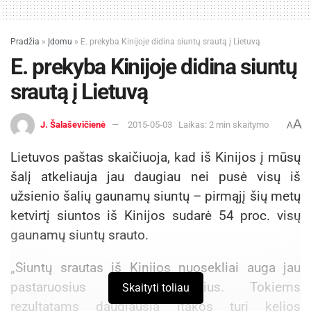
Pradžia
»
Įdomu
»
E. prekyba Kinijoje didina siuntų srautą į Lietuvą
E. prekyba Kinijoje didina siuntų
srautą į Lietuvą
A
J. Šalaševičienė
2015-05-03
Laikas: 2 min skaitymo
A
Lietuvos paštas skaičiuoja, kad iš Kinijos į mūsų
šalį atkeliauja jau daugiau nei pusė visų iš
užsienio šalių gaunamų siuntų – pirmąjį šių metų
ketvirtį siuntos iš Kinijos sudarė 54 proc. visų
gaunamų siuntų srauto.
„Siuntų srautas iš Kinijos nuosekliai auga jau
pastaruosius kelis ketvirčius. Tokiems
Skaityti toliau
rezultatams daugiausia įtakos turi kelios