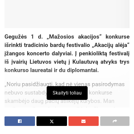
Gegužės 1 d.
„Mažosios akacijos“ konkurse
išrinkti tradicinio bardų festivalio „Akacijų alėja“
įžangos koncerto dalyviai. Į penkioliktą festivalį
iš įvairių Lietuvos vietų į Kulautuvą atvyks trys
konkurso laureatai ir du diplomantai.
„Noriu pasidžiaugti, kad nė vienas pasirodymas
nebuvo sustabdytas. Džiugu, kad konkurse
Skaityti toliau
skambėjo daug pačių atlikėjų kūrybos. Man
patiko muzikos plotis – muzikinis rūbas nebuvo
skurdus. Girdėjau bliuzo, džiazo, net akustinio
roko motyvų“, – po konkurso kalbėjo festivalio