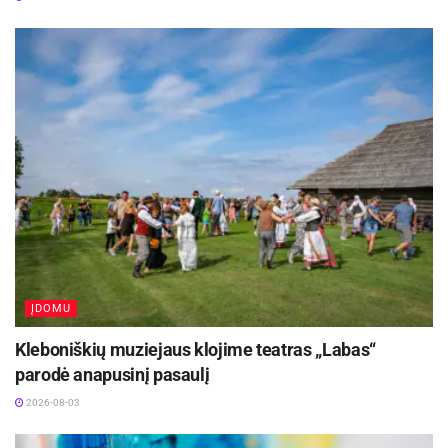
ĮDOMU
Kleboniškių muziejaus klojime teatras „Labas“
parodė anapusinį pasaulį
2026-08-03