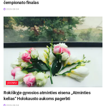
čempionato finalas
logistikos ir finansinio tarpininkavimo
2026-08-04
paslaugas.
ĮDOMU
Rokiškyje gyvosios atminties eisena „Atminties
kelias“ Holokausto aukoms pagerbti
2026-08-04