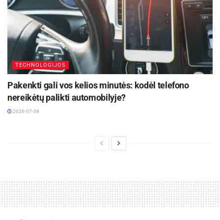
drąsiau įsitraukti į skaitmeninį pasaulį.
TECHNOLOGIJOS
Pakenkti gali vos kelios minutės: kodėl telefono
nereikėtų palikti automobilyje?
2026-07-08