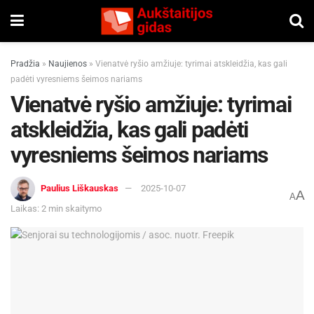
Pradžia
»
Naujienos
»
Vienatvė ryšio amžiuje: tyrimai atskleidžia, kas gali
padėti vyresniems šeimos nariams
Vienatvė ryšio amžiuje: tyrimai
atskleidžia, kas gali padėti
vyresniems šeimos nariams
Paulius Liškauskas
2025-10-07
A
A
Laikas: 2 min skaitymo