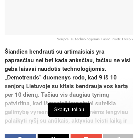
Senjorai su technologijomis / asoc. nuotr. Freepik
Šiandien bendrauti su artimaisiais yra
paprasčiau nei bet kada anksčiau, tačiau ne visi
geba laisvai naudotis technologijomis.
„Demotrends“ duomenys rodo, kad 9 iš 10
senjorų Lietuvoje su kitais bendrauja vos kartą
per 10 dienų. Tačiau vis daugiau tyrimų
patvirtina, kad išmanieji
įrenginiai suteikia
Skaityti toliau
galimybę vyresnio amžiaus žmonėms lengviau
palaikyti ryšį su anūkais, aktyviau leisti laiką ir
praturtinti jų kasdienybę.