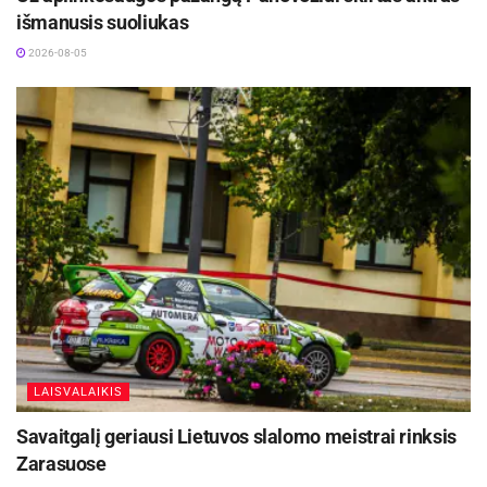
išmanusis suoliukas
2026-08-05
LAISVALAIKIS
Savaitgalį geriausi Lietuvos slalomo meistrai rinksis
Zarasuose