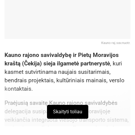
Kauno raj.sav.nuotr.
Kauno rajono savivaldybę ir Pietų Moravijos
kraštą (Čekija) sieja ilgametė partnerystė
, kuri
kasmet sutvirtinama naujais susitarimais,
bendrais projektais, kultūriniais mainais, verslo
kontaktais.
Praėjusią savaitę Kauno rajono savivaldybės
delegacija susipažino su Pietų Moravijoje
Skaityti toliau
veikiančia integruota viešojo transporto sistema,
greitosios medicinos pagalbos stoties darbu,