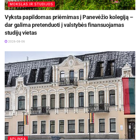
MOKSLAS IR STUDIJOS
Vyksta papildomas priėmimas į Panevėžio kolegiją –
dar galima pretenduoti į valstybės finansuojamas
studijų vietas
2026-08-06
APLINKA