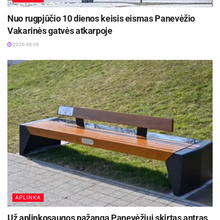
Nuo rugpjūčio 10 dienos keisis eismas Panevėžio
Vakarinės gatvės atkarpoje
2026-08-06
APLINKA
Už aplinkosaugos pažangą Panevėžiui skirtas antras