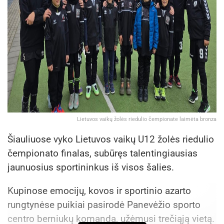
Lietuvos vaikų žolės riedulio čempionate laimėta bronza
Šiauliuose vyko Lietuvos vaikų U12 žolės riedulio
čempionato finalas, subūręs talentingiausias
jaunuosius sportininkus iš visos šalies.
Kupinose emocijų, kovos ir sportinio azarto
rungtynėse puikiai pasirodė Panevėžio sporto
centro berniukų komanda, užėmusi trečiąją vietą.