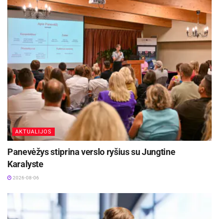
Sanglaudą. Ryšius su Čekija aktyviai mezga
Kauno LEZ veikianti aukštųjų technologijų įmonė
„Elinta“, kitos verslo įmonės.
Šaltinis:
Kauno rajono savivaldybė
AKTUALIJOS
Panevėžys stiprina verslo ryšius su Jungtine
Karalyste
2026-08-06