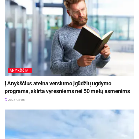
ANYKŠČIAI
Į Anykščius ateina verslumo įgūdžių ugdymo
programa, skirta vyresniems nei 50 metų asmenims
2026-08-06