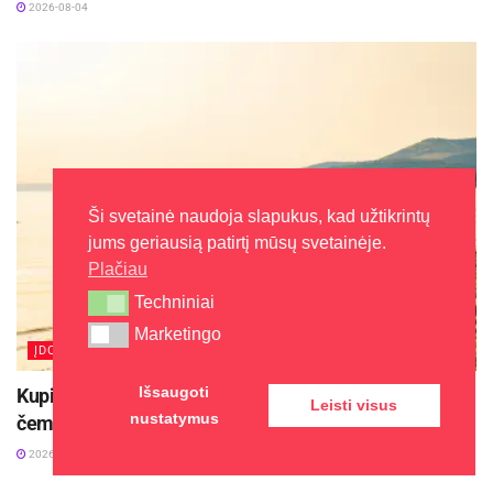
2026-08-04
Ši svetainė naudoja slapukus, kad užtikrintų
jums geriausią patirtį mūsų svetainėje.
Plačiau
Techniniai
Techniniai
Marketingo
Marketingo
ĮDOMU
Išsaugoti
Kupiškio mariose vyks Baltijos vandens motociklų
Leisti visus
nustatymus
čempionato finalas
2026-08-04