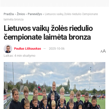
Pradžia
»
Žinios
»
Panevėžys
»
Lietuvos vaikų žolės riedulio čempionate
laimėta bronza
Lietuvos vaikų žolės riedulio
čempionate laimėta bronza
Paulius Liškauskas
2025-10-06
A
A
Laikas: 4 min skaitymo