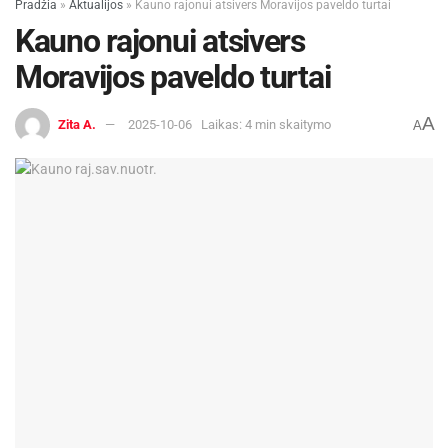
Pradžia
»
Aktualijos
»
Kauno rajonui atsivers Moravijos paveldo turtai
Kauno rajonui atsivers
Moravijos paveldo turtai
A
Zita A.
2025-10-06
Laikas: 4 min skaitymo
A