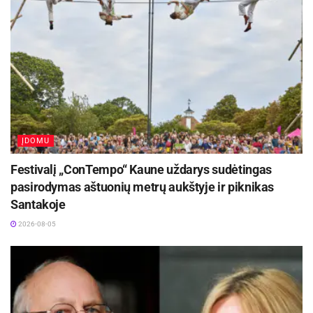
skalbimo temperatūrą, skalbimo režimą ir kitus
priežiūros nurodymus. Ši informacija padės
užtikrinti, kad jūsų audiniai ilgiau išliks ryškūs.
ĮDOMU
Festivalį „ConTempo“ Kaune uždarys sudėtingas
pasirodymas aštuonių metrų aukštyje ir piknikas
Santakoje
2026-08-05
Skalbimo mašina | Freepik