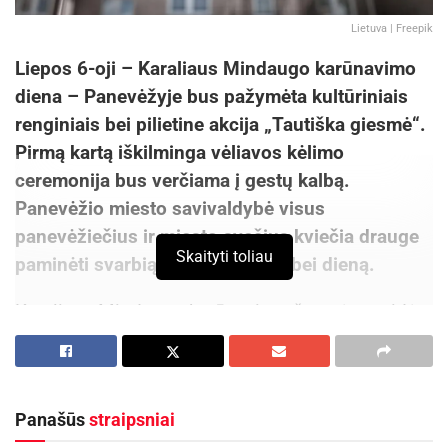
Lietuva | Freepik
Liepos 6-oji – Karaliaus Mindaugo karūnavimo
diena – Panevėžyje bus pažymėta kultūriniais
renginiais bei pilietine akcija „Tautiška giesmė“.
Pirmą kartą iškilminga vėliavos kėlimo
ceremonija bus verčiama į gestų kalbą.
Panevėžio miesto savivaldybė visus
panevėžiečius ir miesto svečius kviečia drauge
Skaityti toliau
paminėti svarbią Lietuvos valstybei dieną.
Karaliaus Mindaugo karūnavimo šventė prasidės
10.30 val. šv. Mišiomis, kurios bus aukojamos
Kristaus Karaliaus katedroje. Po jų, tradiciškai, 12
val. visi laukiami iškilmingoje vėliavos kėlimo
Panašūs
straipsniai
ceremonijoje prie miesto Savivaldybės. Čia