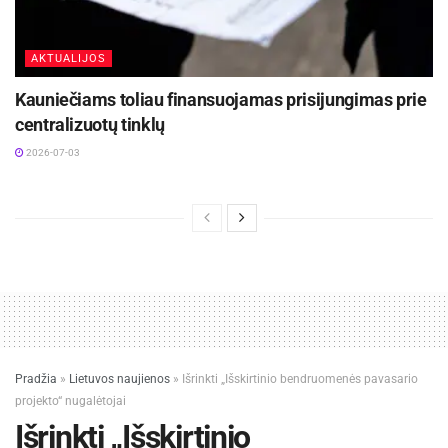
AKTUALIJOS
Kauniečiams toliau finansuojamas prisijungimas prie
centralizuotų tinklų
2026-07-03
Pradžia
»
Lietuvos naujienos
»
Išrinkti „Išskirtinio bendruomenės pavasario
projekto“ nugalėtojai
Išrinkti „Išskirtinio