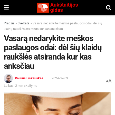
Pradžia
»
Sveikata
»
Vasarą nedarykite meškos paslaugos odai: dėl šių
klaidų raukšlės atsiranda kur kas anksčiau
Vasarą nedarykite meškos
paslaugos odai: dėl šių klaidų
raukšlės atsiranda kur kas
anksčiau
Paulius Liškauskas
2024-07-09
A
A
Laikas: 2 min skaitymo