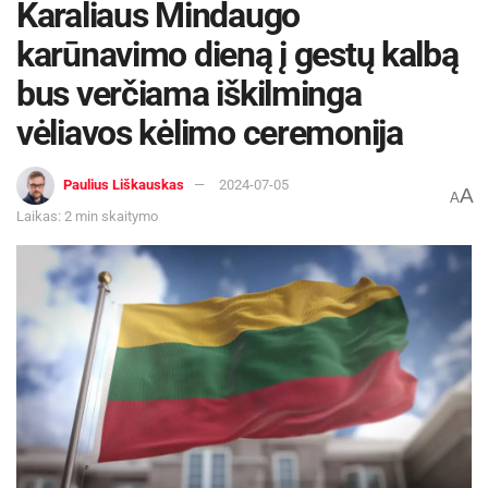
Vienas iš geriausių būdų užtikrinti, kad audiniai
Karaliaus Mindaugo
ilgai išlaikytų savo spalvą, yra investuoti į
karūnavimo dieną į gestų kalbą
kokybiškus gaminius. Pavyzdžiui, galite įsigyti
bus verčiama iškilminga
audinius iš
have.lt
, kur rasite platų kokybiškų ir
ilgalaikių audinių pasirinkimą. Kokybiški audiniai
vėliavos kėlimo ceremonija
yra atsparesni blukimui ir ilgaamžiškesni.
Paulius Liškauskas
2024-07-05
A
A
Šaltinis:
Pranešimas spaudai
Laikas: 2 min skaitymo
Žymos:
Patarimai