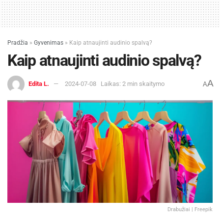
Pradžia
»
Gyvenimas
»
Kaip atnaujinti audinio spalvą?
Kaip atnaujinti audinio spalvą?
A
Edita L.
2024-07-08
Laikas: 2 min skaitymo
A
Drabužiai | Freepik