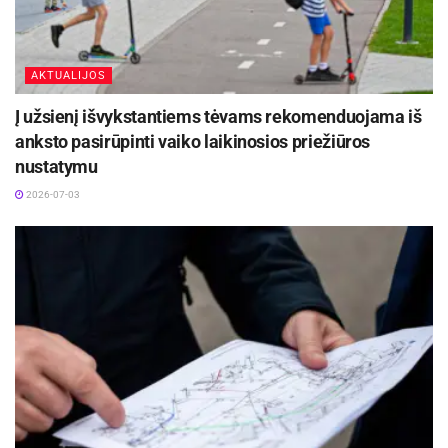
AKTUALIJOS
Į užsienį išvykstantiems tėvams rekomenduojama iš
anksto pasirūpinti vaiko laikinosios priežiūros
nustatymu
2026-07-03