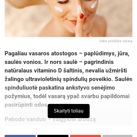
Odos priežiūra vasarą
Pagaliau vasaros atostogos – paplūdimys, jūra,
saulės vonios. Ir nors saulė – pagrindinis
natūralaus vitamino D šaltinis, nevalia užmiršti
žalingo ultravioletinių spindulių poveikio. Saulės
spinduliuotė paskatina ankstyvo senėjimo
požymius, todėl vasarą ypač svarbu papildomai
pasirūpinti odos apsauga.
Skaityti toliau
Pabodo vanduo – valgykite arbūzą
Tam, kad oda būtų elastinga, stangri, organizme