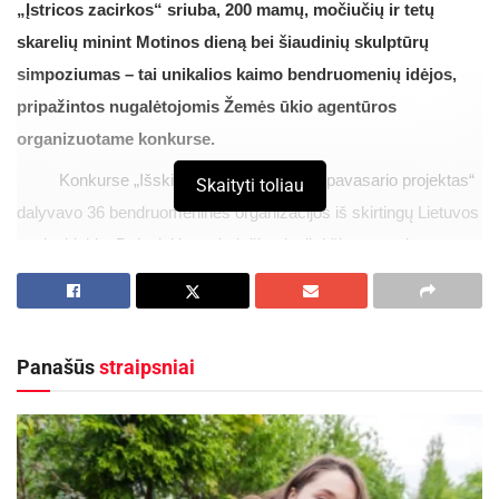
„Įstricos zacirkos“ sriuba, 200 mamų, močiučių ir tetų
skarelių minint Motinos dieną bei šiaudinių skulptūrų
simpoziumas – tai unikalios kaimo bendruomenių idėjos,
pripažintos nugalėtojomis Žemės ūkio agentūros
organizuotame konkurse.
Konkurse „Išskirtinis bendruomenės pavasario projektas“
Skaityti toliau
dalyvavo 36 bendruomeninės organizacijos iš skirtingų Lietuvos
savivaldybių. Dalyviai buvo kviečiami teikti šį pavasarį
įgyvendintas bendruomenių veiklas ar projektus, kurie atnešė
pozityvius pokyčius, skatino tarpusavio bendradarbiavimą,
dalijimąsi gerąja patirtimi, įkvėpė kūrybiškai ir aktyviai garsinti
Panašūs
straipsniai
savo kaimą, stiprinti bendruomeniškumą.
Tris geriausius projektus išrinko komisija, sudaryta iš
Lietuvos kaimo bendruomenių sąjungos ir Žemės ūkio
agentūros atstovų. Tai Šakynos bendruomenės (Šiaulių r.)