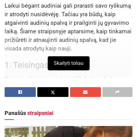
Laikui bėgant audiniai gali prarasti savo ryškumą
ir atrodyti nusidėvėję. Tačiau yra būdų, kaip
atgaivinti audinių spalvą ir prailginti jų gyvavimo
laiką. Šiame straipsnyje aptarsime, kaip tinkamai
prižiūrėti ir atnaujinti audinių spalvą, kad jie
visada atrodytų kaip nauji.
Skaityti toliau
1. Teisingas skalbimas
Pirmasis žingsnis siekiant išlaikyti audinio
spalvą yra teisingas skalbimas. Venkite per
karšto vandens, nes tai gali sukelti spalvos
išblukimą. Skirtingiems audiniams
Panašūs
straipsniai
rekomenduojamos skirtingos skalbimo
temperatūros:
Medvilnė
: Skalbti 30-40°C temperatūroje. Baltą