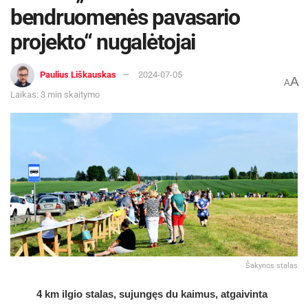
bendruomenės pavasario
projekto“ nugalėtojai
Paulius Liškauskas
2024-07-05
A
A
Laikas: 3 min skaitymo
Šakynos stalas
4 km ilgio stalas, sujungęs du kaimus, atgaivinta