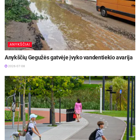
ANYKŠČIAI
Anykščių Gegužės gatvėje įvyko vandentiekio avarija
2026-07-08