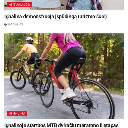
AKTUALIJOS
Šaltinis:
Ignalinos rajono savivaldybė
Ignalina demonstruoja įspūdingą turizmo šuolį
2026-08-05
Žymos:
Savivalda
IGNALINA
Ignalinoje startuos MTB dviračių maratono II etapas