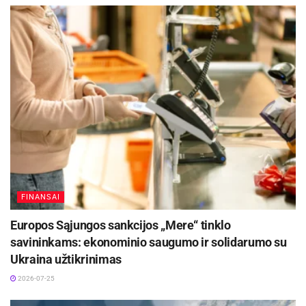
FINANSAI
Europos Sąjungos sankcijos „Mere“ tinklo
savininkams: ekonominio saugumo ir solidarumo su
Ukraina užtikrinimas
2026-07-25