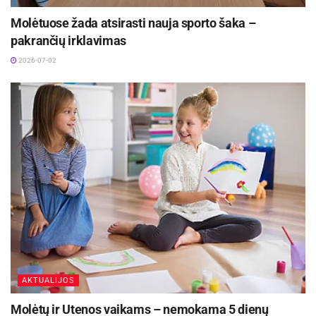
Molėtuose žada atsirasti nauja sporto šaka –
pakrančių irklavimas
2026-07-02
Molėtuose vyksta tradicinė Rudens šventė | moletai.lt
Šventės dalyvius džiugina įvairios veiklos: rudens
gėrybių ir amatų mugė, muzikiniai pasirodymai,
šokiai, meninės programos, pramogos vaikams
bei koncertinė programa.
AKTUALIJOS
Žymos:
Šventės
Molėtų ir Utenos vaikams – nemokama 5 dienų