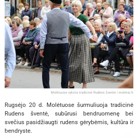
Molėtuose vyksta tradicinė Rudens šventė | moletai.lt
Rugsėjo 20 d. Molėtuose šurmuliuoja tradicinė
Rudens šventė, subūrusi bendruomenę bei
svečius pasidžiaugti rudens gėrybėmis, kultūra ir
bendryste.