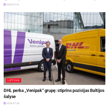
2026-07-31
LIETUVA
DHL perka „Venipak“ grupę: stiprins pozicijas Baltijos
šalyse
2026-07-28