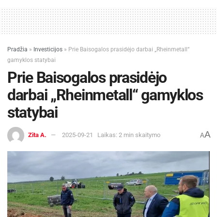
Pradžia
»
Investicijos
»
Prie Baisogalos prasidėjo darbai „Rheinmetall“
gamyklos statybai
Prie Baisogalos prasidėjo
darbai „Rheinmetall“ gamyklos
statybai
A
Zita A.
2025-09-21
Laikas: 2 min skaitymo
A