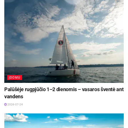
ĮDOMU
Palūšėje rugpjūčio 1–2 dienomis – vasaros šventė ant
vandens
2026-07-24