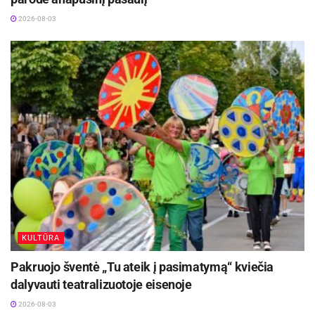
2026-08-03
KULTŪRA
Pakruojo šventė „Tu ateik į pasimatymą“ kviečia
dalyvauti teatralizuotoje eisenoje
2026-08-03