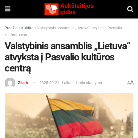
Pradžia
»
Kultūra
»
Valstybinis ansamblis „Lietuva“ atvyksta į Pasvalio
kultūros centrą
Valstybinis ansamblis „Lietuva“
atvyksta į Pasvalio kultūros
centrą
A
Zita A.
2025-09-21
Laikas: 1 min skaitymo
A