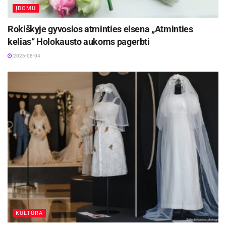
ĮDOMU
Rokiškyje gyvosios atminties eisena „Atminties
kelias“ Holokausto aukoms pagerbti
2026-08-04
KULTŪRA