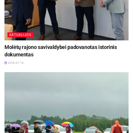
AKTUALIJOS
Molėtų rajono savivaldybei padovanotas istorinis
dokumentas
2026-07-16
Molėtuose vyksta tradicinė Rudens šventė | moletai.lt
„Kaip gamtoje, taip ir žmogaus
gyvenime: ruduo simbolizuoja brandą,
išmintį, suvokimą, kad svarbiausia – ne
tai, kiek turime, o tai, ką sukūrėme, kuo