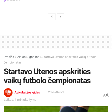
2026-06-27
Pradžia
»
Žinios
»
Ignalina
»
Startavo Utenos apskrities vaikų futbolo
čempionatas
Startavo Utenos apskrities
vaikų futbolo čempionatas
Aukštaitijos gidas
2025-09-21
A
A
Laikas: 1 min skaitymo