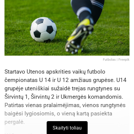
Futbolas | Freepik
Startavo Utenos apskrities vaikų futbolo
čempionatas U 14 ir U 12 amžiaus grupėse. U14
grupėje uteniškiai sužaidė trejas rungtynes su
Širvintų 1, Širvintų 2 ir Ukmergės komandomis.
Patirtas vienas pralaimėjimas, vienos rungtynės
baigėsi lygiosiomis, o vieną kartą pasiekta
pergalė.
Skaityti toliau