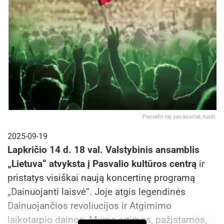
Pasvalio raj.sav.asociat.nuotr.
2025-09-19
Lapkričio
14 d. 18 val. Valstybinis ansamblis
„Lietuva“ atvyksta į Pasvalio kultūros centrą
ir
pristatys visiškai naują koncertinę programą
„Dainuojanti laisvė“. Joje atgis legendinės
Dainuojančios revoliucijos ir Atgimimo
laikotarpio dainos. Mums artimos, pažįstamos,