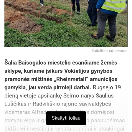
Radviliškio raj.sav.nuotr.
Šalia Baisogalos miestelio esančiame žemės
sklype, kuriame įsikurs Vokietijos gynybos
pramonės milžinės „Rheinmetall“ amunicijos
gamykla, jau verda pirmieji darbai.
Rugsėjo 19
dieną vietoje apsilankę Seimo narys Saulius
Luščikas ir Radviliškio rajono savivaldybės
vicemeras Alfredas Juozapavičius domėjosi
Skaityti toliau
statybų eiga ir galėjo įsitikinti, kad pasiruošimas
didžiulei investicijai vyksta sparčiai ir atsakingai.