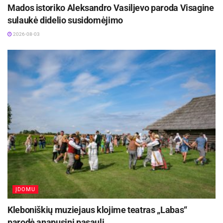
Mados istoriko Aleksandro Vasiljevo paroda Visagine
sulaukė didelio susidomėjimo
2026-08-03
ĮDOMU
Kleboniškių muziejaus klojime teatras „Labas“
parodė anapusinį pasaulį