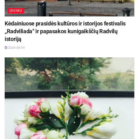
ĮDOMU
Kėdainiuose prasidės kultūros ir istorijos festivalis
„Radviliada“ ir papasakos kunigaikščių Radvilų
istoriją
2026-08-04