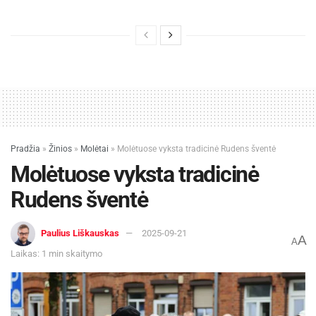
Pradžia
»
Žinios
»
Molėtai
»
Molėtuose vyksta tradicinė Rudens šventė
Molėtuose vyksta tradicinė
Rudens šventė
Paulius Liškauskas
2025-09-21
A
A
Laikas: 1 min skaitymo