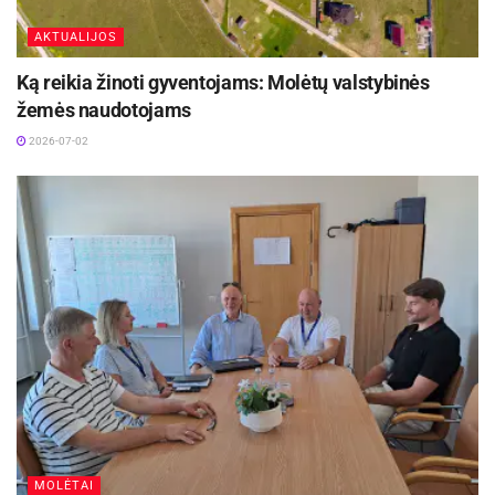
AKTUALIJOS
Ką reikia žinoti gyventojams: Molėtų valstybinės
žemės naudotojams
2026-07-02
MOLĖTAI