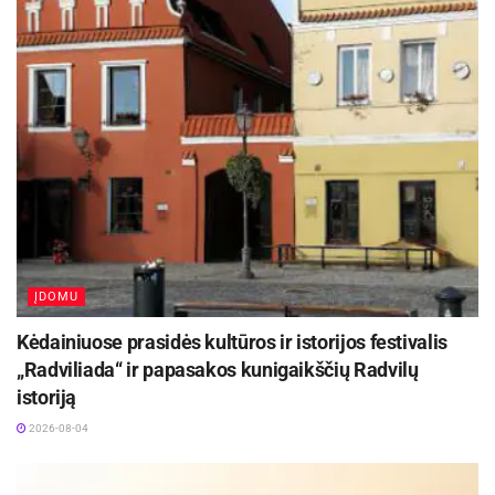
Kanye West buvo nugabentas į
„Neuropsichiatrinę Resnick-UCLA“ ligoninę
praėjusią savaitę po to, kai policija atsakė į
pranešimą dėl pagalbos prašymo, pranešė
žiniasklaida.
Žmonės artimi reperiui ,,People“ žurnalui pasakė,
kad jis buvo išsekęs dėl ,,dvasinės krizės“.
ĮDOMU
Kėdainiuose prasidės kultūros ir istorijos festivalis
„Radviliada“ ir papasakos kunigaikščių Radvilų
istoriją
2026-08-04