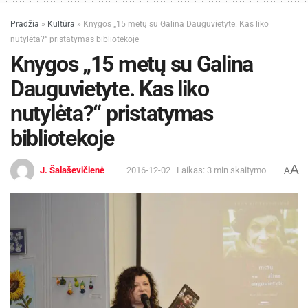
Pradžia
»
Kultūra
»
Knygos „15 metų su Galina Dauguvietyte. Kas liko
nutylėta?“ pristatymas bibliotekoje
Knygos „15 metų su Galina
Dauguvietyte. Kas liko
nutylėta?“ pristatymas
bibliotekoje
A
J. Šalaševičienė
2016-12-02
Laikas: 3 min skaitymo
A