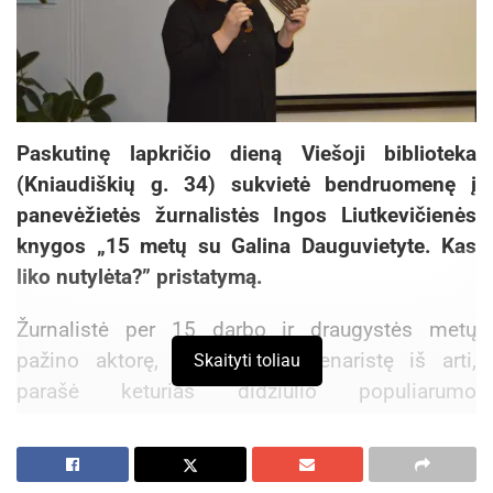
Paskutinę lapkričio dieną Viešoji biblioteka
(Kniaudiškių g. 34) sukvietė bendruomenę į
panevėžietės žurnalistės Ingos Liutkevičienės
knygos „15 metų su Galina Dauguvietyte. Kas
liko nutylėta?” pristatymą.
Žurnalistė per 15 darbo ir draugystės metų
pažino aktorę, režisierę ir scenaristę iš arti,
Skaityti toliau
parašė keturias didžiulio populiarumo
sulaukusias knygas –
„Perpetuum mobile“
, „Post
scriptum“,
„Dialogai su savimi“
ir naujausią – „15
metų su Galina Dauguvietyte Kas liko nutylėta?“.