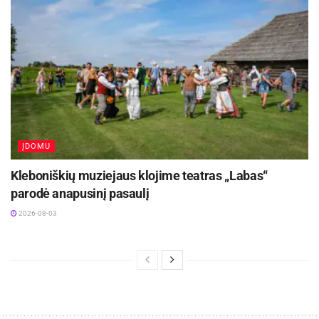
išgraibstytas.
Na, o visus, kurie norėtų paskaityti I.
Liutkevičienės knygą „15 matų su Galina
Dauguvietyte. Kas liko nutylėta?“ kviečiame
apsilankyti miesto bibliotekose.
Indrė Lašinytė
ĮDOMU
Kleboniškių muziejaus klojime teatras „Labas“
parodė anapusinį pasaulį
2026-08-03