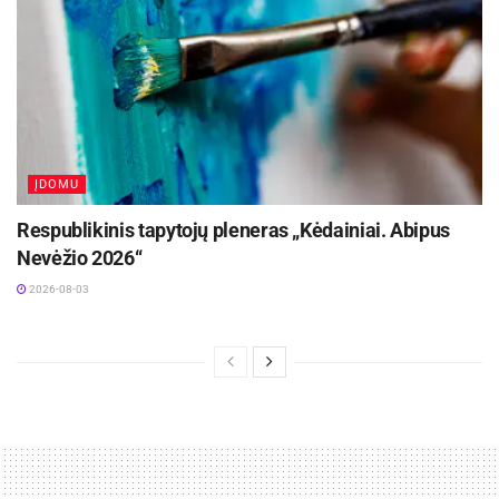
Autorės nuotraukos
ĮDOMU
Respublikinis tapytojų pleneras „Kėdainiai. Abipus
Nevėžio 2026“
2026-08-03