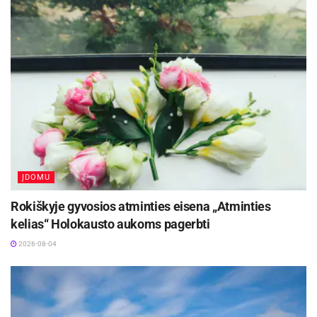
Aktualios
naujienos
Festivalį „ConTempo“ Kaune uždarys sudėtingas
pasirodymas aštuonių metrų aukštyje ir piknikas
Santakoje
2026-08-05
Lietuvos kino legenda režisierius Algimantas
Puipa ir kino režisierė Janina Lapinskaitė dar šią
vasarą svečiuosis Zarasuose
2026-08-04
ĮDOMU
Rokiškyje gyvosios atminties eisena „Atminties
„Pinu advento vainikus, darau progines
kelias“ Holokausto aukoms pagerbti
floristikos kompozicijas. Tapau ant medžio
2026-08-04
lentelių, ant šilko, ant akmenėlių, ant bet kokio
paviršiaus. Štai iš lempos padariau sniego senį,
anūkėlės labiausiai džiaugiasi“, į kurį Vilimų
kiemo ar namų kampelį bepažvelgtum, vis kas