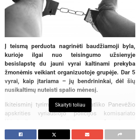
Į teismą perduota nagrinėti baudžiamoji byla,
kurioje ilgai nuo teisingumo užsienyje
besislapstę du jauni vyrai kaltinami prekyba
žmonėmis veikiant organizuotoje grupėje. Dar 5
vyrai, kaip įtariama – jų bendrininkai, dėl šių
nusikaltimų nuteisti spalio mėnesį.
Ikiteisminį tyrimą šioje byloje atliko Panevėžio
Skaityti toliau
apskrities vyriausiojo policijos komisariato
Kriminalinės policijos Organizuoto
nusikalstamumo tyrimo valdybos pareigūnai, o
jam vadovavo Panevėžio apygardos prokuratūros