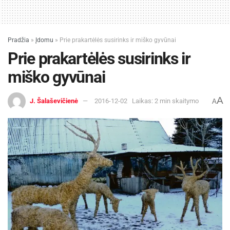
Pradžia
»
Įdomu
»
Prie prakartėlės susirinks ir miško gyvūnai
Prie prakartėlės susirinks ir
miško gyvūnai
A
J. Šalaševičienė
2016-12-02
Laikas: 2 min skaitymo
A