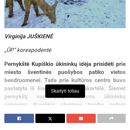
Virginija JUŠKIENĖ
„ŪP“ korespodentė
Pernykštė Kupiškio ūkininkų idėja prisidėti prie
miesto šventinės puošybos patiko vietos
bendruomenei. Tada prie kultūros centro buvo
pastatyta iš šiaudų sukurta prakartėlė. Šiemet
Skaityti toliau
pernykštį sumanymą Lietuvos ūkininkų
sąjungos Kupiškio skyriaus taryba nutarė
išplėtoti panaudojant kai ką iš senosios šiaudų
kompozicijos ir pridedant naujametinių akcentų.