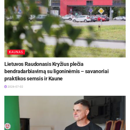
Kauno abiturientų valstybinių brandos egzaminų
rezultatai – vėl geriausi šalyje
2026-07-24
Vaidas Žagūnis. Atsinaujinęs naftos kainų šokas
vėl išbando Lietuvos verslo pasitikėjimą
2026-07-22
KAUNAS
Lietuvos Raudonasis Kryžius plečia
bendradarbiavimą su ligoninėmis – savanoriai
praktikos semsis ir Kaune
2026-07-02