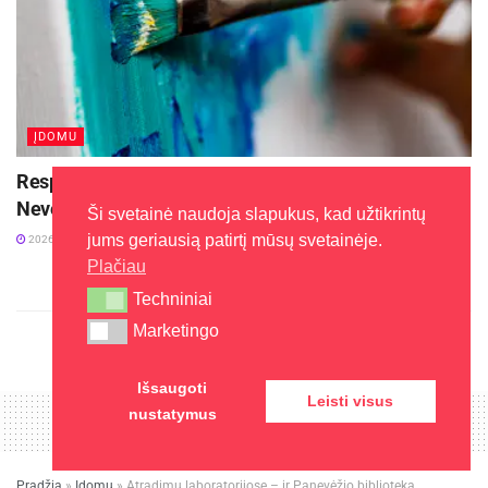
ĮDOMU
Respublikinis tapytojų pleneras „Kėdainiai. Abipus
Nevėžio 2026“
Ši svetainė naudoja slapukus, kad užtikrintų
jums geriausią patirtį mūsų svetainėje.
2026-08-03
Plačiau
Techniniai
Techniniai
Marketingo
Marketingo
Išsaugoti
Leisti visus
nustatymus
Pradžia
»
Įdomu
»
Atradimų laboratorijose – ir Panevėžio biblioteka