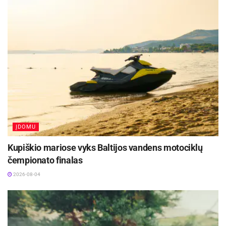
ĮDOMU
Kupiškio mariose vyks Baltijos vandens motociklų
čempionato finalas
2026-08-04