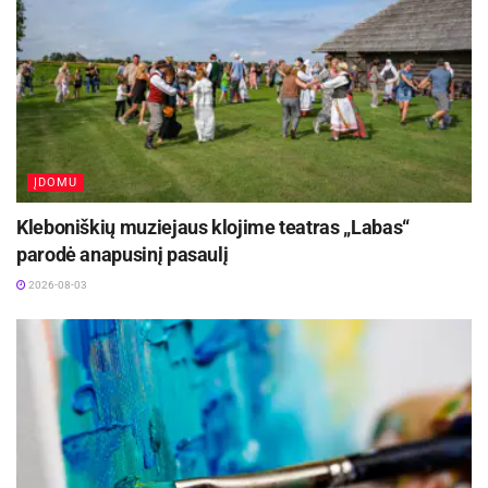
ĮDOMU
Kleboniškių muziejaus klojime teatras „Labas“
parodė anapusinį pasaulį
2026-08-03