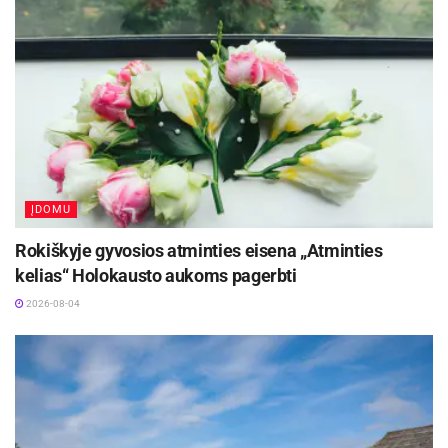
ĮDOMU
Rokiškyje gyvosios atminties eisena „Atminties
kelias“ Holokausto aukoms pagerbti
2026-08-04