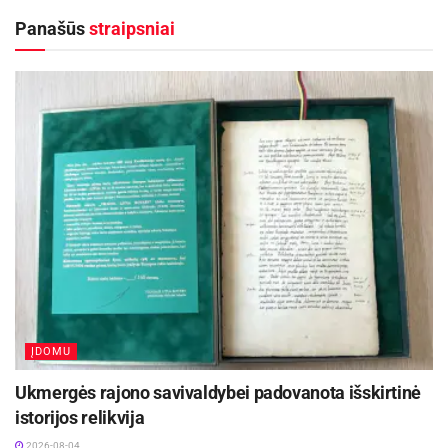
Kas tai bus ir kaip atrodys, „Ūkininko patarėjui“
Panašūs
straipsniai
akies krašteliu buvo leista pamatyti, dar
kruopštaus darbo likus kelioms dienoms.
Skapiškėnų Gražinos ir Igno Vilimų sodybos
daržinaitėje verda darbai, bet pačios didžiausios
šiaudų skulptūros jau padarytos.
ĮDOMU
Ukmergės rajono savivaldybei padovanota išskirtinė
istorijos relikvija
2026-08-04