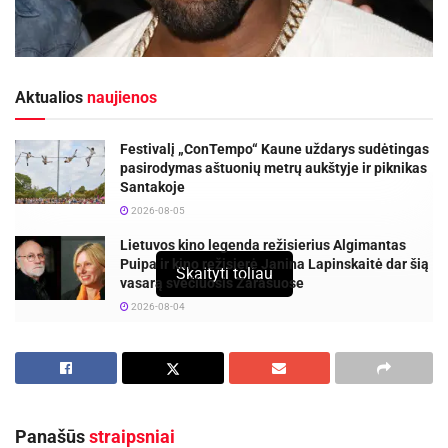
Aktualios
naujienos
Festivalį „ConTempo“ Kaune uždarys sudėtingas
pasirodymas aštuonių metrų aukštyje ir piknikas
Santakoje
2026-08-05
Lietuvos kino legenda režisierius Algimantas
Puipa ir kino režisierė Janina Lapinskaitė dar šią
Skaityti toliau
vasarą svečiuosis Zarasuose
2026-08-04
Pasak portalo
www.stuff.co.nz
, žiniasklaida,
remdamasi neatpažintais šaltiniais, skelbia, kad
Kanye West buvo paleistas iš ligoninės, praėjus
Panašūs
straipsniai