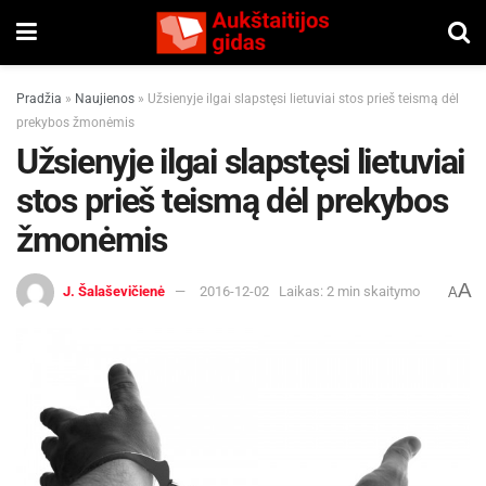
Pradžia
»
Naujienos
»
Užsienyje ilgai slapstęsi lietuviai stos prieš teismą dėl
prekybos žmonėmis
Užsienyje ilgai slapstęsi lietuviai
stos prieš teismą dėl prekybos
žmonėmis
A
J. Šalaševičienė
2016-12-02
Laikas: 2 min skaitymo
A