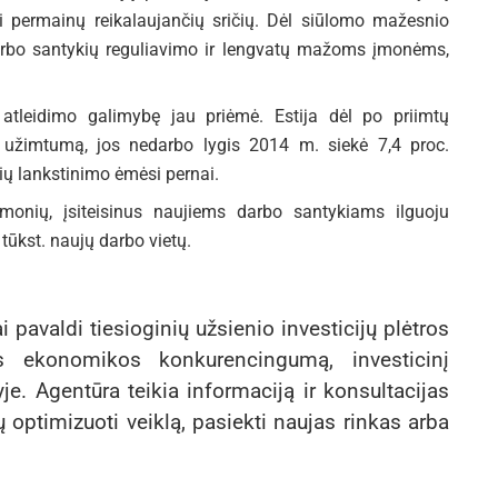
i permainų reikalaujančių sričių. Dėl siūlomo mažesnio
arbo santykių reguliavimo ir lengvatų mažoms įmonėms,
ų atleidimo galimybę jau priėmė. Estija dėl po priimtų
 užimtumą, jos nedarbo lygis 2014 m. siekė 7,4 proc.
kių lankstinimo ėmėsi pernai.
nių, įsiteisinus naujiems darbo santykiams ilguoju
 tūkst. naujų darbo vietų.
i pavaldi tiesioginių užsienio investicijų plėtros
vos ekonomikos konkurencingumą, investicinį
e. Agentūra teikia informaciją ir konsultacijas
ptimizuoti veiklą, pasiekti naujas rinkas arba