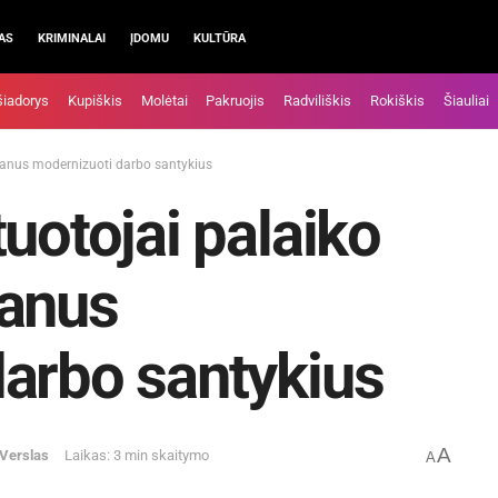
AS
KRIMINALAI
ĮDOMU
KULTŪRA
šiadorys
Kupiškis
Molėtai
Pakruojis
Radviliškis
Rokiškis
Šiauliai
planus modernizuoti darbo santykius
uotojai palaiko
lanus
arbo santykius
A
Verslas
Laikas: 3 min skaitymo
A