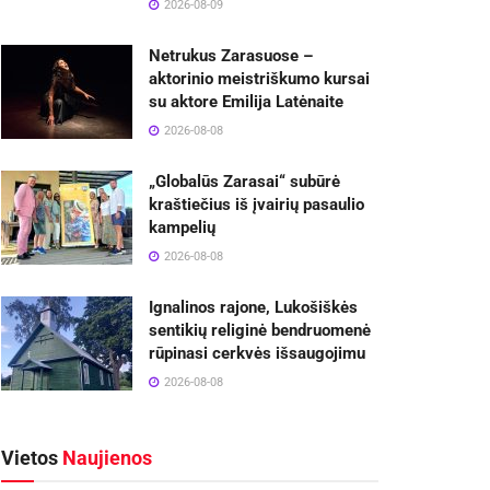
2026-08-09
Netrukus Zarasuose –
aktorinio meistriškumo kursai
su aktore Emilija Latėnaite
2026-08-08
„Globalūs Zarasai“ subūrė
kraštiečius iš įvairių pasaulio
kampelių
2026-08-08
Ignalinos rajone, Lukošiškės
sentikių religinė bendruomenė
rūpinasi cerkvės išsaugojimu
2026-08-08
Vietos
Naujienos