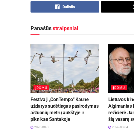
Dalintis
Panašūs
straipsniai
ĮDOMU
ĮDOMU
Festivalį „ConTempo“ Kaune
Lietuvos kin
uždarys sudėtingas pasirodymas
Algimantas P
aštuonių metrų aukštyje ir
režisierė Ja
piknikas Santakoje
šią vasarą 
2026-08-05
2026-08-04