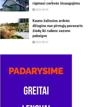
rūpinasi cerkvės išsaugojimu
2026-08-08
Kauno žaliosios erdvės
džiugina nuo pirmųjų pavasario
žiedų iki rudens sezono
pabaigos
2026-08-07