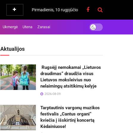
Pirmadienis, 10 rugpjūčio
Ukmergė
Utena
Zarasai
Aktualijos
Rugsėjį nemokamai „Lietuvos
draudimas“ draudžia visus
Lietuvos moksleivius nuo
nelaimingų atsitikimų kelyje
2026-08-09
Tarptautinis vargonų muzikos
festivalis „Cantus organi“
kviečia į išskirtinį koncertą
Kėdainiuose!