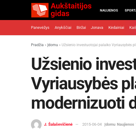
NAUJIENOS
SPORT
Panevėžys
Anykščiai
Biržai
Jonava
Kėdainiai
Kai
Pradžia
»
Įdomu
»
Užsienio investuotojai palaiko Vyriausybės 
Užsienio invest
Vyriausybės p
modernizuoti d
J. Šalaševičienė
2015-06-04
Įdomu
Naujienos