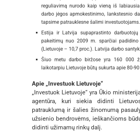
reguliavimą nurodo kaip vieną iš labiausia
darbo jėgos apmokestinimo, lankstesnio d
tapsime patrauklesne šalimi investuotojams.
Estija ir Latvija supaprastinto darbuotoj
pakeitimų nuo 2009 m. sparčiai padidino
(Lietuvoje – 10,7 proc.). Latvija darbo santy
Šiuo metu darbo biržose yra 160 000 žmo
laikotarpiu Lietuvoje būtų sukurta apie 80-90
Apie „Investuok Lietuvoje“
„Investuok Lietuvoje“ yra Ūkio ministerija
agentūra, kuri siekia didinti Lietu
patrauklumą ir šalies žinomumą pasaulyj
užsienio bendrovėms, ieškančioms būdų o
didinti užimamų rinkų dalį.