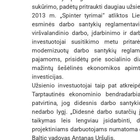
sukūrimo, padėtų pritraukti daugiau užsien
2013 m. „Spinter tyrimai“ atliktos L
esminės darbo santykių reglamentavi
viršvalandinio darbo, įdarbinimo ir da
investuotojai susitikimo metu prita
modernizuotų darbo santykių reglame
pajamoms, prisidėtų prie socialinio di
mažintų šešėlinės ekonomikos apimti
investicijas.
Užsienio investuotojai taip pat atkrei
Tarptautinės ekonominio bendradarbiav
patvirtina, jog didesnis darbo santy
nedarbo lygį. „Didesnė darbo sutarčių į
taikymas leis lengviau įsidarbinti,
projektiniams darbuotojams numatoma d
Baltic vadovas Antanas Uršulis.