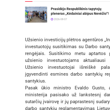
Prasidėjo Respublikinis tapytojų
pleneras „Kėdainiai abipus Nevėžio“!
2026-08-07
Užsienio investicijų plėtros agentūros „I
investuotojų susitikimas su Darbo santy
rengėjais. Susitikimo metu aptartos 
užsienio investuotojams aktualiausi
Užsienio investuotojai išreiškė pa
įgyvendinti esmines darbo santykių r
santykius.
Pasak ūkio ministro Evaldo Gusto, a
ministerija pasisako už lankstesnį da
sutarčių įvairovę ir jų paprastesnį sudar
darbo santykių reglamentavimas Lietuvo