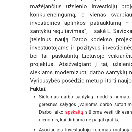
mažėjančius užsienio investicijų pro
konkurencingumą, o vienas svarbiaus
investicinės aplinkos patrauklumą 
santykių reguliavimas“, – sakė L. Savicka
Įteisinus naują Darbo kodekso projek
investuotojams ir pozityvus investicinė
bei tai paskatintų Lietuvoje veikianči
projektus. Atsižvelgiant į tai, užsie
siekiams modernizuoti darbo santykių re
Vyriausybės posėdžio metu pritarti naujo
Faktai:
Siūlomas darbo santykių modelis numato 
geresnės sąlygos įvairioms darbo sutartims:
Darbo laiko
apskaitą
siūloma vesti tik esan
dienomis, kai dirbama ne pagal grafiką.
Asociacijos Investuotojų forumas matuoja