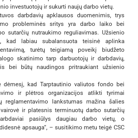
io investuotojų ir sukurti naujų darbo vietų.
ietuvos darbdavių apklausos duomenimis, trys
mo probleminės sritys yra darbo laiko bei
rbo sutarčių nutraukimo reguliavimas. Užsienio
rė, kad labiau subalansuota teisinė aplinka
ntavimą, turėtų teigiamą poveikį biudžeto
alogo skatinimo tarp darbuotojų ir darbdavių,
s bei būtų naudingos pritraukiant užsienio
pė dėmesį, kad Tarptautinio valiutos fondo bei
imo ir plėtros organizacijos atlikti tyrimai
kių reglamentavimo lankstumas mažina šalies
vairovė ir platesnis terminuotų darbo sutarčių
 darbdaviai pasiūlys daugiau darbo vietų, o
idesnė apsauga“, – susitikimo metu teigė CSC