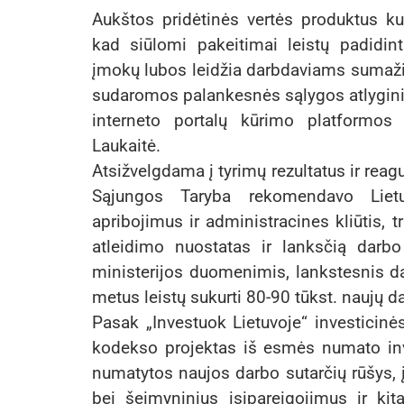
Aukštos pridėtinės vertės produktus kur
kad siūlomi pakeitimai leistų padidin
įmokų lubos leidžia darbdaviams sumaži
sudaromos palankesnės sąlygos atlyginim
interneto portalų kūrimo platformos
Laukaitė.
Atsižvelgdama į tyrimų rezultatus ir rea
Sąjungos Taryba rekomendavo Lietu
apribojimus ir administracines kliūtis, t
atleidimo nuostatas ir lanksčią darbo
ministerijos duomenimis, lankstesnis da
metus leistų sukurti 80-90 tūkst. naujų da
Pasak „Investuok Lietuvoje“ investicin
kodekso projektas iš esmės numato inv
numatytos naujos darbo sutarčių rūšys, į
bei šeimyninius įsipareigojimus ir kita