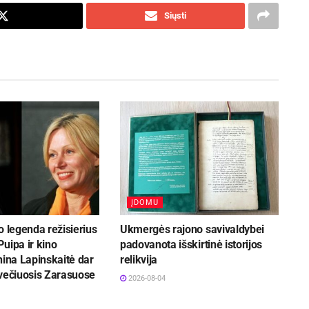
Siųsti
ĮDOMU
o legenda režisierius
Ukmergės rajono savivaldybei
uipa ir kino
padovanota išskirtinė istorijos
nina Lapinskaitė dar
relikvija
svečiuosis Zarasuose
2026-08-04