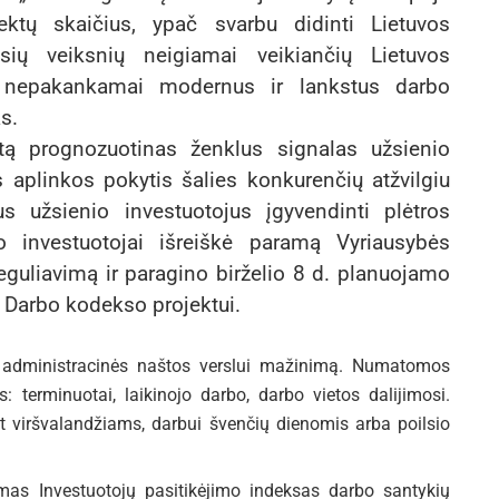
jektų skaičius, ypač svarbu didinti Lietuvos
ių veiksnių neigiamai veikiančių Lietuvos
– nepakankamai modernus ir lankstus darbo
s.
tą prognozuotinas ženklus signalas užsienio
s aplinkos pokytis šalies konkurenčių atžvilgiu
us užsienio investuotojus įgyvendinti plėtros
nio investuotojai išreiškė paramą Vyriausybės
guliavimą ir paragino birželio 8 d. planuojamo
 Darbo kodekso projektui.
administracinės naštos verslui mažinimą. Numatomos
 terminuotai, laikinojo darbo, darbo vietos dalijimosi.
t viršvalandžiams, darbui švenčių dienomis arba poilsio
mas Investuotojų pasitikėjimo indeksas darbo santykių