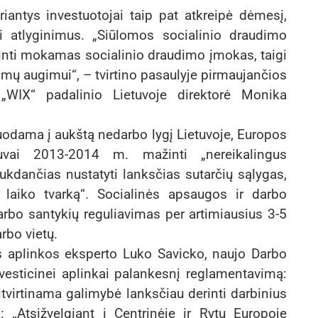
iantys investuotojai taip pat atkreipė dėmesį,
ti atlyginimus. „Siūlomos socialinio draudimo
nti mokamas socialinio draudimo įmokas, taigi
ų augimui“, – tvirtino pasaulyje pirmaujančios
 „WIX“ padalinio Lietuvoje direktorė Monika
guodama į aukštą nedarbo lygį Lietuvoje, Europos
vai 2013-2014 m. mažinti „nereikalingus
rukdančias nustatyti lanksčias sutarčių sąlygas,
 laiko tvarką“. Socialinės apsaugos ir darbo
rbo santykių reguliavimas per artimiausius 3-5
rbo vietų.
ės aplinkos eksperto Luko Savicko, naujo Darbo
esticinei aplinkai palankesnį reglamentavimą:
tvirtinama galimybė lanksčiau derinti darbinius
: „Atsižvelgiant į Centrinėje ir Rytų Europoje