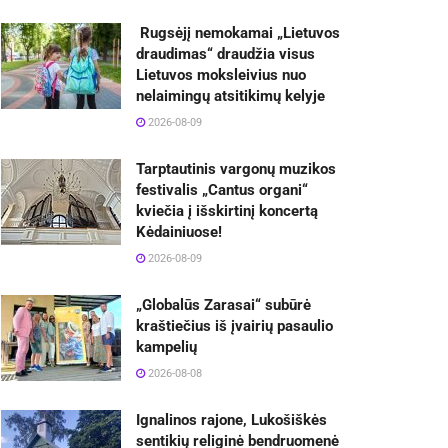
Rugsėjį nemokamai „Lietuvos
draudimas“ draudžia visus
Lietuvos moksleivius nuo
nelaimingų atsitikimų kelyje
2026-08-09
Tarptautinis vargonų muzikos
festivalis „Cantus organi“
kviečia į išskirtinį koncertą
Kėdainiuose!
2026-08-09
„Globalūs Zarasai“ subūrė
kraštiečius iš įvairių pasaulio
kampelių
2026-08-08
Ignalinos rajone, Lukošiškės
sentikių religinė bendruomenė