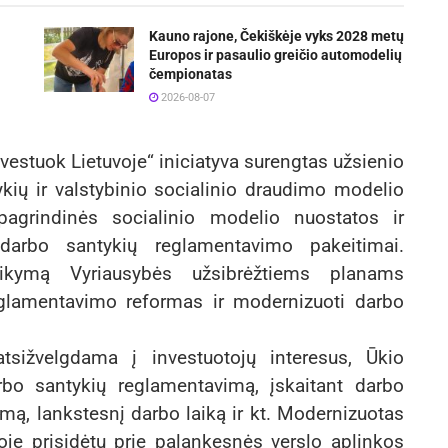
Kauno rajone, Čekiškėje vyks 2028 metų
Europos ir pasaulio greičio automodelių
čempionatas
2026-08-07
nvestuok Lietuvoje“ iniciatyva surengtas užsienio
kių ir valstybinio socialinio draudimo modelio
pagrindinės socialinio modelio nuostatos ir
 darbo santykių reglamentavimo pakeitimai.
laikymą Vyriausybės užsibrėžtiems planams
eglamentavimo reformas ir modernizuoti darbo
tsižvelgdama į investuotojų interesus, Ūkio
rbo santykių reglamentavimą, įskaitant darbo
ymą, lankstesnį darbo laiką ir kt. Modernizuotas
je prisidėtų prie palankesnės verslo aplinkos